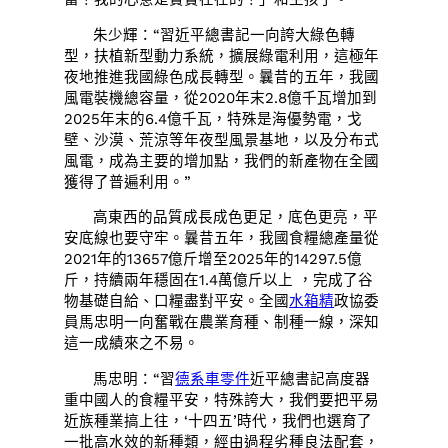
朱少輝：“習近平總書記一向誇大綠色轉
型，扶植新型動力系統，擴展綠電利用，這極年
夜地推進我國綠色成長轉型。曩昔的五年，我國
風電裝機總容量，從2020年末2.8億千瓦增加到
2025年末的6.4億千瓦，特殊是海優勢電，戈
壁、沙漠、荒涼等年夜型風景基地，以及分布式
風電，成為主要的增加點，我們的新產物在全國
獲得了普遍利用。”
高東西的品質成長成色更足，底色更亮，平
安底線也要守牢。曩昔五年，我國食糧總產量從
2021年的13657億斤增至2025年的14297.5億
斤，持續兩年穩固在1.4萬億斤以上 ，完成了谷
物基礎自給、口糧盡對平安。全國
水箱精
政協委
員馬忠明一向奮戰在農業育種、制種一線，深知
這一成績來之不易。
馬忠明：“習
德系車零件
近平總書記高度器
重中國人的食糧平安，特殊誇大，我們要把平易
近族種業搞上往，‘十四五’時代，我們也選育了
一批高水效的新種類，經由過程劣種良法配套，