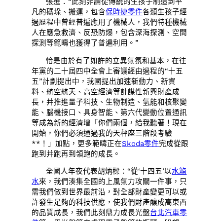
張進：“此刻非論從傳統的生孩子制造到平
凡的碼垛、搬運，包含
保時捷零件
各類生孩子經
過歷程中曾經普遍應用了機械人，我們特種機械
人在應急救濟、反恐防爆，包含深海探測、空間
探測等範疇也獲得了普遍利用。”
恰是由於有了如許的立異氣氛和基本，在往
年黨的二十屆四中全會上審議經由過程的“十五
五”計劃提出中，我國提出加速新動力、新資
料、航空航天、高空經濟等計謀性新興財產成
長，并推進量子科技、生物制造、氫能和核聚變
能、腦機接口、具身智能、第六代變動位置通訊
等成為新的經濟增「你們兩個，給我聽著！現在
開始，你們必須通過我的天秤座三階段考驗
**！」加點，更多範疇正在
Skoda零件
完成從跟
跑到并跑再到領跑的成長。
全國人年夜代表胡炳樑：“從‘十四五’以
水箱
水
來，我們湊集全國的上風氣力攻關一件事，只
需我們做到世界最前沿，對全部財產變更可以或
許發生足夠的科技供應，使我們財產釀成高東西
的品質成長，我們此刻鼎力成長光盤
台北汽車零