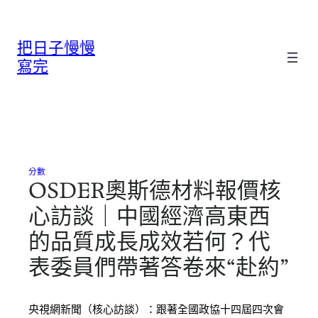
跳
至
把日子慢慢
主
要
寫完
內
容
分數
OSDER奧斯德材料報價核
心訪談｜中國經濟高東西
的品質成長成效若何？代
表委員們帶著答卷來“赴約”
央視網新聞（核心訪談）：跟著全國政協十四屆四次會