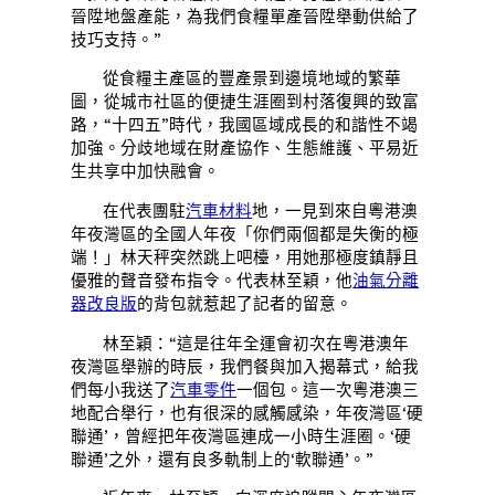
晉陞地盤產能，為我們食糧單產晉陞舉動供給了
技巧支持。”
從食糧主產區的豐產景到邊境地域的繁華
圖，從城市社區的便捷生涯圈到村落復興的致富
路，“十四五”時代，我國區域成長的和諧性不竭
加強。分歧地域在財產協作、生態維護、平易近
生共享中加快融會。
在代表團駐
汽車材料
地，一見到來自粵港澳
年夜灣區的全國人年夜「你們兩個都是失衡的極
端！」林天秤突然跳上吧檯，用她那極度鎮靜且
優雅的聲音發布指令。代表林至穎，他
油氣分離
器改良版
的背包就惹起了記者的留意。
林至穎：“這是往年全運會初次在粵港澳年
夜灣區舉辦的時辰，我們餐與加入揭幕式，給我
們每小我送了
汽車零件
一個包。這一次粵港澳三
地配合舉行，也有很深的感觸感染，年夜灣區‘硬
聯通’，曾經把年夜灣區連成一小時生涯圈。‘硬
聯通’之外，還有良多軌制上的‘軟聯通’。”