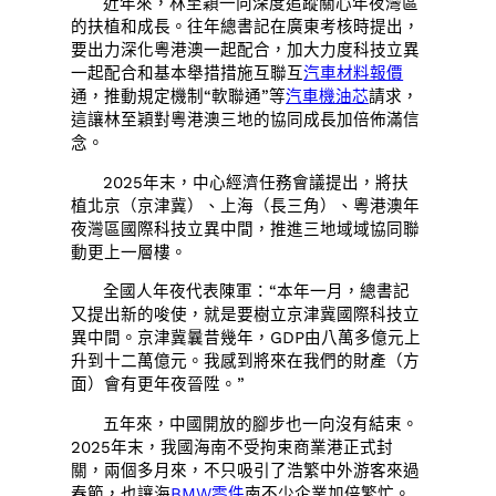
近年來，林至穎一向深度追蹤關心年夜灣區
的扶植和成長。往年總書記在廣東考核時提出，
要出力深化粵港澳一起配合，加大力度科技立異
一起配合和基本舉措措施互聯互
汽車材料報價
通，推動規定機制“軟聯通”等
汽車機油芯
請求，
這讓林至穎對粵港澳三地的協同成長加倍佈滿信
念。
2025年末，中心經濟任務會議提出，將扶
植北京（京津冀）、上海（長三角）、粵港澳年
夜灣區國際科技立異中間，推進三地域域協同聯
動更上一層樓。
全國人年夜代表陳軍：“本年一月，總書記
又提出新的唆使，就是要樹立京津冀國際科技立
異中間。京津冀曩昔幾年，GDP由八萬多億元上
升到十二萬億元。我感到將來在我們的財產（方
面）會有更年夜晉陞。”
五年來，中國開放的腳步也一向沒有結束。
2025年末，我國海南不受拘束商業港正式封
關，兩個多月來，不只吸引了浩繁中外游客來過
春節，也讓海
BMW零件
南不少企業加倍繁忙。