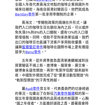
全國人年夜代表黃海文地點的咖啡企業與國外市
場來往親密，海南自貿港封關首日，他們就成為
Bentley零件
第一批享用零關稅的企業。
黃海文：“零關稅政策的兩端在外形式，讓
我們入口的咖啡生豆在銷往海內之后，可以或許
免失落5%到8%的入口關稅，還有13%的入口環
節增值稅。同時，借助不受拘束商業協議，我們
出口的咖啡豆也能讓下流客戶享用稅收優惠，這
讓興
藍寶堅尼零件
隆咖啡在國際市場上更有價錢
競爭力
Benz零件
。”
五年來，從外資準進負面清單連續縮減到自
貿實驗區不竭上新，進博會、服貿會、廣交會、
鏈博會永遠性開放，再到“免簽伴侶圈”越來越年
夜，中國對外開放完成了從“要素活動型開放”向
“軌制型開放”的汗青性跨越。
曩
Audi零件
昔五年，代表委員們的切身經過
的事況，勾畫出了在新征
汽車零件報價
程的第一
個五年里我國高東西的品質成長的新圖景。心胸
“國之年夜者”，方能擔好謀政之責。跟著兩會時