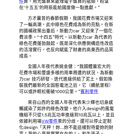
件
算，用光盤算來處理電子盤算的瓶頸，盼望
在‘十五五’的時辰能給國度做一點進獻。”
方才曩昔的春節假期，我國花費市場又迎來
了一輪高潮，此中綠色花費成為新的亮點。在新
的國補政策出臺后，新動力car 又迎來了一個花
費淡季。“十四五”時代，以新動力car 為代表的
綠色花費蓬勃鼓起，既是深化供應側構造性改造
的活潑實行，也反向賦能了財產的高東西的品質
成長。
全國人年夜代表姚金健：“我國體量宏大的
花費市場和豐盛多樣的用車周遭的狀況，為新動
力car 技巧研發、迭代進級供給了泥土。假如換
裝我們最新的全固態電池之后，它（續航里程）
可以或許輕松衝破1000公里。”
賓利零件
來自山西的全國人年夜代表朱少輝也切身感
觸感染了如許的綠色改變。他介入design的風電
機組不只從1.5兆瓦功率進級到10兆瓦以上，並且
依據利用場
VW零件
景的分歧，還可以停止定制
化design「天秤！妳…妳不能這樣對待愛妳的財
富！我的心意是實實在在的！」和生孩子。