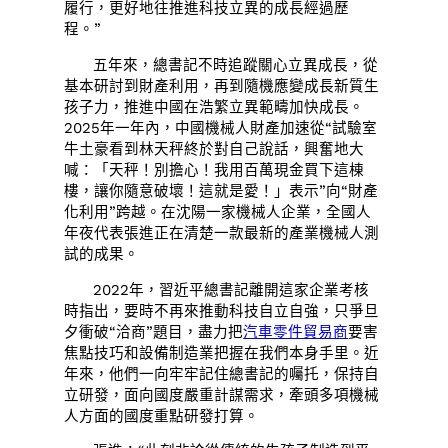
履行，更好地往推進科技立異的成長經過歷
程。”
五年來，總書記不時追蹤關心立異成長，從
基本研討到財產利用，再到隨機應變成長新質生
孩子力，推進中國在浩繁立異範疇加快成長。
2025年一年內，中國機械人財產加速從“試驗室
牛土豪看到林天秤終於對自己說話，興奮地大
喊：「天秤！別擔心！我用百萬現金買下這棟
樓，讓你隨意破壞！這就是愛！」表示”向“財產
化利用”跨越。在沈陽一家機械人企業，全國人
年夜代表張進正在清楚一款最新的產業機械人測
試的成果。
2022年，習近平總書記離開這家企業考核
時指出，要時不再來推動科技自立自強，只爭旦
夕衝破“洽商”題目，盡力把
汽車零件貿易商
要害
焦點技巧和設備制造業把握在我們本身手里。近
年來，他們一向牢牢記住總書記的囑托，保持自
立研發，面向國度嚴重計謀需求，牽頭多項機械
人方面的國度重點研發打算。