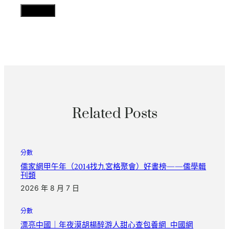
Related Posts
分數
儒家網甲午年（2014找九宮格聚會）好書榜——儒學輯
刊類
2026 年 8 月 7 日
分數
漂亮中國｜年夜漠胡楊醉游人甜心查包養網_中國網