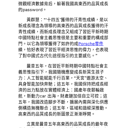
微觀經濟數據背后，躲著我國高東西的品質成長
的password。
黃群慧：“‘十四五’獲得的汗青性成績，是以
新成長理念為領導的高東西的品質成長獲得的汗
青性成績，而新成長理念又組成了習近平新時期
中國特點社會主義思惟很是主要和重要的構成部
門。以它為領導獲得了如許的成
Porsche零件
績，恰好表現了習近平經濟思惟的偉力，也表現
了對中國式古代化途徑指引的主要感化。”
曩昔五年，在習近平新時期中國特點社會主
義思惟指引下，我國隨機應變成長新質生孩子
力：人工智能賦能千行百業，“天宮”遨游太空、
具身智能加快奔馳；這五年，我國保持把成長經
濟的出力點放在實體經濟上：國產年夜郵輪啟
航，新動力car 出海，財產鏈加倍自立可控；這
五年，我國改造腳步不斷，擴展內需與深化供應
側構造無機聯合；這五年，區域和諧縱深推動。
高東西的品質成長的新圖景正漸漸睜開。
立異是曩昔五年高東西的品質成長的最年夜