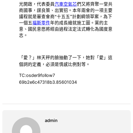
光開啟，代表委員
汽車空氣芯
們又將齊聚一堂共
商國事，謀良策、出實招。本年兩會的一項主要
議程就是審查會商“十五五”計劃綱領草案，為下
一個五
福斯零件
年的成長繪就施工圖。黨的主
意、國民意愿將經由過程法定法式轉化為國度意
志。
「愛？」林天秤的臉抽動了一下，她對「愛」這
個詞的定義，必須是情感比例對等。
TC:osder9follow7
69b2e6c47318b3.85601034
admin