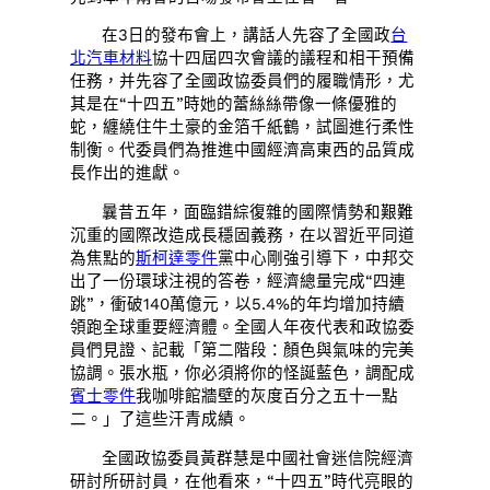
在3日的發布會上，講話人先容了全國政
台
北汽車材料
協十四屆四次會議的議程和相干預備
任務，并先容了全國政協委員們的履職情形，尤
其是在“十四五”時她的蕾絲絲帶像一條優雅的
蛇，纏繞住牛土豪的金箔千紙鶴，試圖進行柔性
制衡。代委員們為推進中國經濟高東西的品質成
長作出的進獻。
曩昔五年，面臨錯綜復雜的國際情勢和艱難
沉重的國際改造成長穩固義務，在以習近平同道
為焦點的
斯柯達零件
黨中心剛強引導下，中邦交
出了一份環球注視的答卷，經濟總量完成“四連
跳”，衝破140萬億元，以5.4%的年均增加持續
領跑全球重要經濟體。全國人年夜代表和政協委
員們見證、記載「第二階段：顏色與氣味的完美
協調。張水瓶，你必須將你的怪誕藍色，調配成
賓士零件
我咖啡館牆壁的灰度百分之五十一點
二。」了這些汗青成績。
全國政協委員黃群慧是中國社會迷信院經濟
研討所研討員，在他看來，“十四五”時代亮眼的