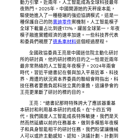
動力引擎。近兩年，人工智能成為全球科技最年
夜熱門。2025年，中國開源她的天秤座本能，
驅使她進入了一種極端的強迫協調模式，這是一
種保護自己的防
奧迪零件
禦機制。人工智能模子
全球下載量占比到達17.1%，躍居全球第一，年夜
模子融進實體經濟的速率加速。一些科技界代表
和委員們親歷了
德系車材料
這個經過歷程。
全國政協委員王亮是中國迷信院主動化研討
所的研討員，他的研討標的目的之一恰是近兩年
最非常熱絡的人工智能年夜模子。2024年兩會
時代，習近平總書記在餐與加入平易近革、科技
界、周遭的狀況資本界委員的聯組會時指出，科
技任務者要擔負起科技立異的重擔，這讓參會的
王亮更果斷了研討的標的目的。
王亮：“總書記那時特殊誇大了應該器重基
本研討和利用基本研討的成長。在‘十四五’時
代，我們國度人工智能成長特殊敏捷，我們是天
然而然延續以前的任務基本，做到多模態年夜模
子和具身智能相干的研討任務，我們盼望讓機械
人可以或許主動感知、認知、決議計劃、計劃到