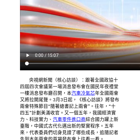
央視網新聞（核心訪談）：跟著全國政協十
四屆四次會議第一場消息發布會在國民年夜禮堂
一樓消息發布廳召開，本
汽車冷氣芯
年全國兩會
又將拉開尾聲。3月3日起，《核心訪談》將發布
兩會特殊節目“隨著總書記上兩會”。往年，“十
四五”計劃美滿收官。又一個五年，我國經濟實
力、科技實力、
汽車零件進口商
綜合國力躍上新
臺階，中國式古代化邁出新的堅實程序。五年
來，代表委員們切身見證了哪些成長，追隨記者
先到本年兩會的首場發布會上往看一看。