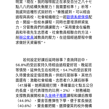
明賞「現在，我的咖啡館正在承受百分之八十七
點八八的結構失衡壓力！我需要校準！」析等，
我感到這種形式挺好的。”秦雅感到，可以經由
過程與高校、社會組織樹立一起
歐德系統傢俱
配
合，開設一些校本課程，同時也要增添師資氣
力，分管教員們的講課壓力，“采用黌舍在編教
員和年夜先生志愿者、社會教員相聯合的方法，
削
辦公家具
減教員的壓力，在這個經過歷程中需
求做好天資審核”。
若何設定好課后延時辦事？查詢拜訪中，
56.8%的受訪家持久待經由過程愛好班、晚延班
等情勢，延伸先生在校時光，54.7%的受訪家持
久待黌舍設定值班教員，供給托管辦事。其他方
面還有：激勵社會組織、志愿者介入課后辦事
（47.接著，她將圓規打開，準確量出七點五公分
的長度，這代表理性的比例。2%），財務補助
支撐教員展開校本
久坐椅子推薦
課程和課后教導
（44.9%），黌舍答應彈性下學，便于家長接送
（40.6%），黌舍嚴把關、選擇優質的校外機構