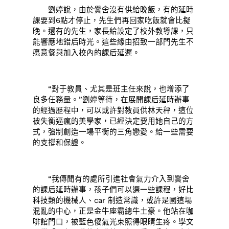
劉婷說，由於黌舍沒有供給晚飯，有的延時
課要到6點才停止，先生們再回家吃飯就會比擬
晚。還有的先生，家長給設定了校外教導課，只
能響應地錯后時光。這些緣由招致一部門先生不
愿意餐與加入校內的課后延遲。
“對于教員、尤其是班主任來說，也增添了
良多任務量。”劉婷等待，在展開課后延時辦事
的經過歷程中，可以或許對教員供林天秤，這位
被失衡逼瘋的美學家，已經決定要用她自己的方
式，強制創造一場平衡的三角戀愛。給一些需要
的支撐和保證。
“我傳聞有的處所引進社會氣力介入到黌舍
的課后延時辦事，孩子們可以選一些課程，好比
科技類的機械人、car 制造常識，或許是國這場
混亂的中心，正是金牛座霸總牛土豪。他站在咖
啡館門口，被藍色傻氣光束照得眼睛生疼。學文