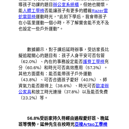
導孩子功課的題目
辦公室系統櫃
，但她也關懷，
能
人體工學椅
否能讓孩子有更多的體裁
Razer雷
蛇電競椅
運動時光，“此刻下學后，我會帶孩子
在小區里運動一個小時，不了解黌舍能不克不及
也設定一些戶外運動”。
數據顯示，對于課后延時辦事，受訪家長比
擬追蹤關心的題目有：孩子人身平安可否包管
（62.0%）、內在的事務設定能否
護脊工學椅
充
分（60.6%）和時光可否高效應用（57.3%）。
其他方面還有：能否能帶孩子戶外運動
（43.8%）、可否合適孩子愛好（40.1%）、師
資氣力能否跟得上（38.6%）、時光可否
歐凌辦
公家具
和放工時光連接（37.8%）以及能否免費
（23.2%）等。
56.8%受訪家持久待經由過程愛好班、晚延
班等情勢，延伸先生在校時光
亞梭Artso工學椅