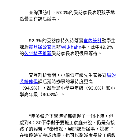
查詢拜訪中，57.0%的受訪家長表現孩子地
點黌舍有課后辦事。
92.9%的受訪家持久待落實
室內設計
勤學生
課后
震旦辦公家具
辦
Wilkhahn
事，此中49.9%
的
久坐椅子推薦
受訪家長表現很是等待。
交互剖析發明，小學低年級先生家長對
綠的
系統傢俱
課后延時辦事的等待度更高
（94.9%），然后是小學中年級（93.0%）和小
學高年級（90.8%）。
“良多黌舍下學時光都延遲了一個小時，但
感到4：30下學對于雙職工家庭來說，仍是有接
孩子的艱苦。”秦雅說，展開課后辦事，讓孩子
在這段時光完成功課，也可以削減家長放工后教