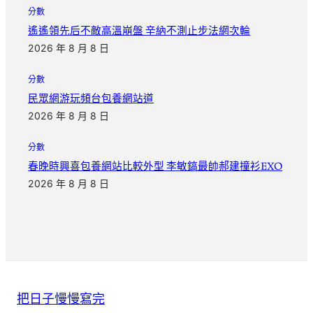
分數
遙遙領先后不敵高溫崩盤 辛納不測止步法網次輪
2026 年 8 月 8 日
分數
民眾網游玩頻台包養網站道
2026 年 8 月 8 日
分數
春晚時興喜包養網站比較外型 李敏鎬最帥郝建撞衫EXO
2026 年 8 月 8 日
把日子慢慢寫完