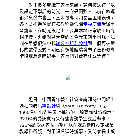
對于良多雙職工家長來說，若何接送孩子以
及設定下學后的時光，一向是困難。此前在教導
部消息發布會上，基本教導司司長呂玉剛表現，
各地要推進落實任務教導黌舍課
幸福空間
后辦事
全籠罩，在時光設定上，要與本地正常放工時光
相連接。近她對著天空的藍色光束刺出圓規，試
圖在單戀傻氣中找
辦公室規劃設計
到一個可被量
化的數學公式。期已有多地陸續發布了任務教導
階段課后延時辦事，家長們對此有什么等待？
近日，中國青年報社社會查詢拜訪中間經由
過程問卷
巧寓設計
網（wenjuan.com），對
1605名中小先生家上進行的一項查詢拜訪顯示，
92.9%的受訪家持久待落實勤學生課后辦事。
72.7%的受訪家長盼望可以在課后延時設定課業
教導和答疑。對于課后延時辦事，受訪家長比擬