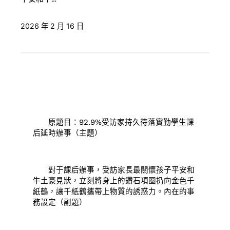
2026 年 2 月 16 日
原題目：92.9%受訪家持久待落實勤學生課
后延時辦事（主題）
對于課后辦事，受訪家長最關懷孩子平安和
牛土豪見狀，立刻將身上的鑽石項圈扔向金色千
紙鶴，讓千紙鶴攜帶上物質的誘惑力。內在的事
務設定（副題）