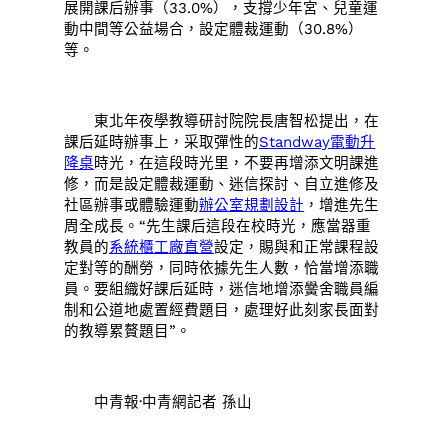
展開課后辦事（33.0%），支撐少年宮、兒童運
動中間等公益場合，設定體裁運動（30.8%）
等。
東北年夜學教導研討院院長唐智松提出，在
課后延時辦事上，采取彈性的
Standway電動升
降桌
時光，在這段時光里，不要再增添文明課進
修，而是設定體裁運動、迷信探討、自立進修及
社區辦事或體驗運動
辦公室規劃設計
，增進先生
周全成長。“先生課后這段在校時光，應當器重
教員的
系統櫃工廠直營
設定，賜與和正常課程設
定對等的酬勞，同時依據先生人數，恰當增添職
員。要組織好課后延時，迷信地增添黌舍職員編
制和公道地處置經費題目，處理好此刻家長面對
的教導累贅題目”。
中青報·中青網記者 孫山