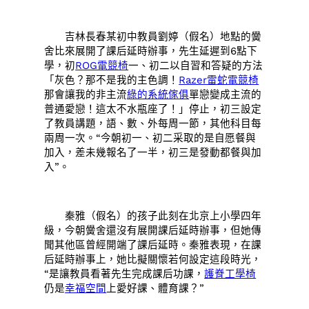
吉林長春某初中教員劉婷（假名）地點的黌
舍比來展開了課后延時辦事，先生延遲到6點下
學，初
ROG電競椅
一、初二以自習和答疑的方法
「灰色？那不是我的主色調！
Razer雷蛇電競椅
那會讓我的非主流
綠的系統傢俱
單戀變成主流的
普通愛戀！這太不水瓶座了！」停止，初三設定
了教員講題，語、數、外每周一節，其他科目每
兩周一次。“今朝初一、初二采取的是自愿餐與
加入，差未幾報名了一半，初三是發動都餐與加
入”。
秦雅（假名）的孩子此刻在北京上小學四年
級，今朝黌舍還沒有展開課后延時辦事，但她傳
聞其他區曾經開端了課后延時。秦雅表現，在課
后延時辦事上，她比擬關懷若何設定這段時光，
“是讓教員看著先生完成課后功課，
護脊工學椅
仍是
幸福空間
上愛好課、體育課？”