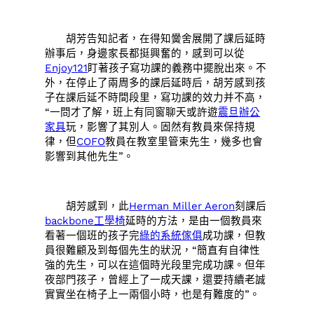
胡芳告知記者，在得知黌舍展開了課后延時
辦事后，身邊家長都挺興奮的，感到可以從
Enjoy121
盯著孩子寫功課的義務中擺脫出來。不
外，在停止了兩周多的課后延時后，胡芳感到孩
子在課后延不時間段里，寫功課的效力并不高，
“一問才了解，班上有同窗聊天或許遊
震旦辦公
家具
玩，影響了其別人。固然有教員來保持規
律，但
COFO
教員在教室里管束先生，幾多也會
影響到其他先生”。
胡芳感到，此
Herman Miller Aeron
刻課后
backbone工學椅
延時的方法，是由一個教員來
看著一個班的孩子完
綠的系統傢俱
成功課，但教
員很難顧及到每個先生的狀況，“簡直有自律性
強的先生，可以在這個時光段里完成功課。但年
夜部門孩子，曾經上了一成天課，還要持續老誠
實實坐在椅子上一兩個小時，也是有難度的”。