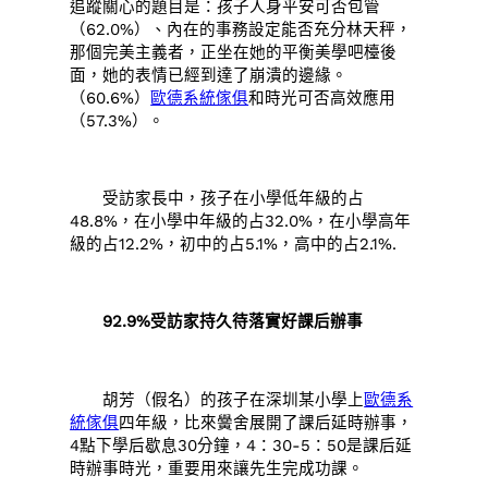
追蹤關心的題目是：孩子人身平安可否包管
（62.0%）、內在的事務設定能否充分林天秤，
那個完美主義者，正坐在她的平衡美學吧檯後
面，她的表情已經到達了崩潰的邊緣。
（60.6%）
歐德系統傢俱
和時光可否高效應用
（57.3%）。
受訪家長中，孩子在小學低年級的占
48.8%，在小學中年級的占32.0%，在小學高年
級的占12.2%，初中的占5.1%，高中的占2.1%.
92.9%受訪家持久待落實好課后辦事
胡芳（假名）的孩子在深圳某小學上
歐德系
統傢俱
四年級，比來黌舍展開了課后延時辦事，
4點下學后歇息30分鐘，4：30-5：50是課后延
時辦事時光，重要用來讓先生完成功課。