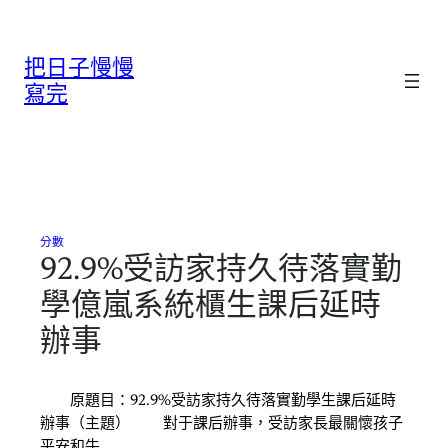
跳
至
把日子慢慢
主
要
寫完
內
容
分數
92.9%受訪家持久待落實勤
學億嵐系統櫃生課后延時
辦事
原題目：92.9%受訪家持久待落實勤學生課后延時
辦事（主題） 對于課后辦事，受訪家長最關懷孩子
平安和牛…