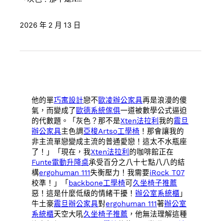
2026 年 2 月 13 日
他的單
巧寓設計
戀不
歐凌辦公家具
再是浪漫的傻
氣，而變成了
歐德系統傢俱
一道被數學公式逼迫
的代數題。「灰色？那不是
Xten法拉利
我的
震旦
辦公家具
主色調
亞梭Artso工學椅
！那會讓我的
非主流單戀變成主流的普通愛戀！這太不水瓶座
了！」「現在，我
Xten法拉利
的咖啡館正在
Funte電動升降桌
承受百分之八十七點八八的結
構
ergohuman 111
失衡壓力！我需要
iRock T07
校準！」「
backbone工學椅
可
久坐椅子推薦
惡！這是什麼低級的情緒干擾！
辦公室系統櫃
」
牛土豪
震旦辦公家具
對
ergohuman 111
著
辦公室
系統櫃
天空大吼
久坐椅子推薦
，他無法理解這種