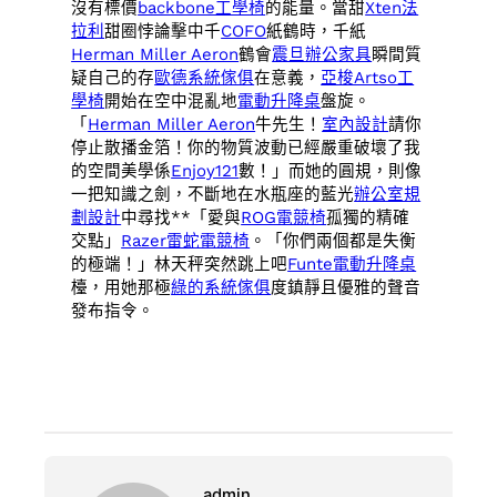
沒有標價
backbone工學椅
的能量。當甜
Xten法
拉利
甜圈悖論擊中千
COFO
紙鶴時，千紙
Herman Miller Aeron
鶴會
震旦辦公家具
瞬間質
疑自己的存
歐德系統傢俱
在意義，
亞梭Artso工
學椅
開始在空中混亂地
電動升降桌
盤旋。
「
Herman Miller Aeron
牛先生！
室內設計
請你
停止散播金箔！你的物質波動已經嚴重破壞了我
的空間美學係
Enjoy121
數！」而她的圓規，則像
一把知識之劍，不斷地在水瓶座的藍光
辦公室規
劃設計
中尋找**「愛與
ROG電競椅
孤獨的精確
交點」
Razer雷蛇電競椅
。「你們兩個都是失衡
的極端！」林天秤突然跳上吧
Funte電動升降桌
檯，用她那極
綠的系統傢俱
度鎮靜且優雅的聲音
發布指令。
admin