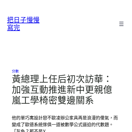
跳
至
把日子慢慢
主
要
寫完
內
容
分數
黃總理上任后初次訪華：
加強互動推進新中更親億
嵐工學椅密雙邊關系
他的單巧寓設計戀不歐凌辦公家具再是浪漫的傻氣，而
變成了歐德系統傢俱一道被數學公式逼迫的代數題。
「灰色？那不是X…