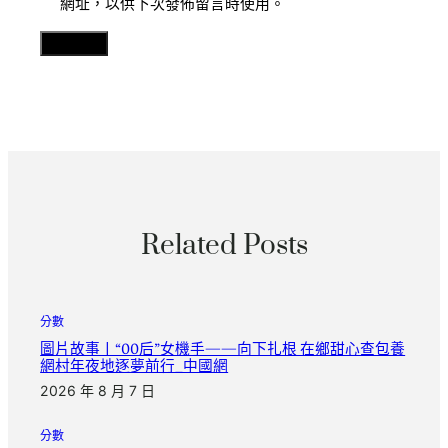
網址，以供下次發佈留言時使用。
Related Posts
分數
圖片故事丨“00后”女機手——向下扎根 在鄉甜心查包養
網村年夜地逐夢前行_中國網
2026 年 8 月 7 日
分數