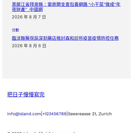
黑龍江省拜泉縣：電商開支查包養網路 “小干菜”做成“年
夜財產”_中國網
2026 年 8 月 7 日
分數
臨沭縣醫保局深刻藥店檢討森和診所疫苗疫情防控任務
2026 年 8 月 6 日
把日子慢慢寫完
|
|
info@Island.com
+123456789
Seesreasse 21, Zurich