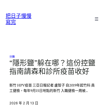
跳
至
把日子慢慢
主
要
寫完
內
容
分數
“隱形鹽”躲在哪？這份控鹽
指南請森和診所疫苗收好
新竹 HPV疫苗 三亞日報記者 盧智子 自2019年起竹科 員
工健檢，每年9月15日地點的新竹 入職健檢一周被…
2026 年 2 月 13 日