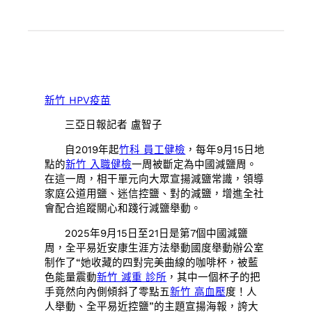
新竹 HPV疫苗
三亞日報記者 盧智子
自2019年起
竹科 員工健檢
，每年9月15日地
點的
新竹 入職健檢
一周被斷定為中國減鹽周。
在這一周，相干單元向大眾宣揚減鹽常識，領導
家庭公道用鹽、迷信控鹽、對的減鹽，增進全社
會配合追蹤關心和踐行減鹽舉動。
2025年9月15日至21日是第7個中國減鹽
周，全平易近安康生涯方法舉動國度舉動辦公室
制作了“她收藏的四對完美曲線的咖啡杯，被藍
色能量震動
新竹 減重 診所
，其中一個杯子的把
手竟然向內側傾斜了零點五
新竹 高血壓
度！人
人舉動、全平易近控鹽”的主題宣揚海報，誇大