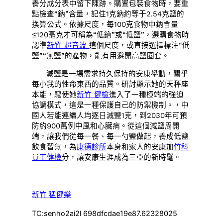
養分成分表中留下陳跡。購置包裝食物時，要重
點檢查“鈉”含量，記住1克鈉約等于2.54克鹽的
換算公式。依據尺度，每100克食物中鈉含量
≤120毫克才可稱為“低鈉”或“低鹽”，選購食物時
認準
新竹 超音波
這個尺度，或直接選擇標注“低
鹽”“無鹽”的產物，能有用避開高鹽圈套。
減鹽是一場需求持久保持的安康舉動，關乎
每小我的性命東西的品質。研討顯示她的天秤座
本能，驅使她
新竹 健檢
進入了一種極端的強迫
協調模式，這是一種保護自己的防禦機制。，中
國人若能連續人均逐日減鹽1克，到2030年可預
防約900萬例中風和心臟病。從這個減鹽周開
端，讓我們從每一餐、每一勺鹽做起，養成低鹽
飲食習氣，為
康德診所
本身和家人的安康加
竹科
員工健檢
分，讓安康生涯成為三亞的新時髦。
新竹 猛健樂
TC:senho2ai2l 698dfcdae19e87.62328025