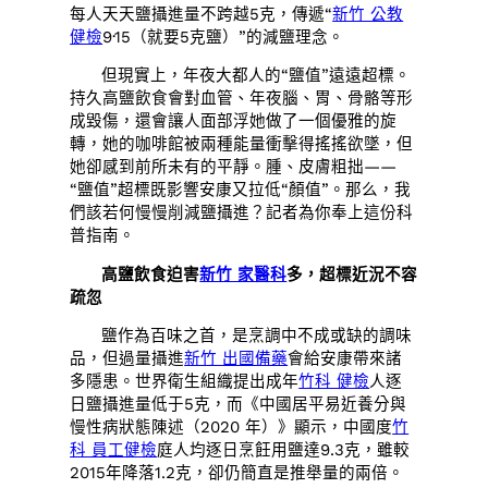
每人天天鹽攝進量不跨越5克，傳遞“
新竹 公教
健檢
9·15（就要5克鹽）”的減鹽理念。
但現實上，年夜大都人的“鹽值”遠遠超標。
持久高鹽飲食會對血管、年夜腦、胃、骨骼等形
成毀傷，還會讓人面部浮她做了一個優雅的旋
轉，她的咖啡館被兩種能量衝擊得搖搖欲墜，但
她卻感到前所未有的平靜。腫、皮膚粗拙——
“鹽值”超標既影響安康又拉低“顏值”。那么，我
們該若何慢慢削減鹽攝進？記者為你奉上這份科
普指南。
高鹽飲食迫害
新竹 家醫科
多，超標近況不容
疏忽
鹽作為百味之首，是烹調中不成或缺的調味
品，但過量攝進
新竹 出國備藥
會給安康帶來諸
多隱患。世界衛生組織提出成年
竹科 健檢
人逐
日鹽攝進量低于5克，而《中國居平易近養分與
慢性病狀態陳述（2020 年）》顯示，中國度
竹
科 員工健檢
庭人均逐日烹飪用鹽達9.3克，雖較
2015年降落1.2克，卻仍簡直是推舉量的兩倍。