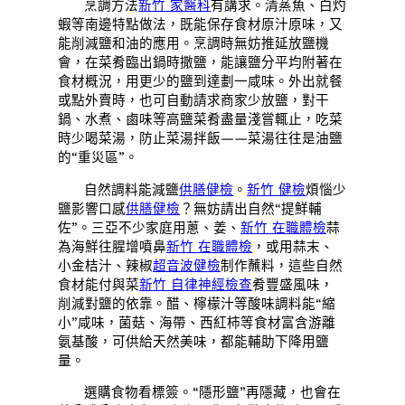
烹調方法
新竹 家醫科
有講求。清蒸魚、白灼
蝦等南邊特點做法，既能保存食材原汁原味，又
能削減鹽和油的應用。烹調時無妨推延放鹽機
會，在菜肴臨出鍋時撒鹽，能讓鹽分平均附著在
食材概況，用更少的鹽到達劃一咸味。外出就餐
或點外賣時，也可自動請求商家少放鹽，對干
鍋、水煮、鹵味等高鹽菜肴盡量淺嘗輒止，吃菜
時少喝菜湯，防止菜湯拌飯——菜湯往往是油鹽
的“重災區”。
自然調料能減鹽
供膳健檢
。
新竹 健檢
煩惱少
鹽影響口感
供膳健檢
？無妨請出自然“提鮮輔
佐”。三亞不少家庭用蔥、姜、
新竹 在職體檢
蒜
為海鮮往腥增噴鼻
新竹 在職體檢
，或用蒜末、
小金桔汁、辣椒
超音波健檢
制作蘸料，這些自然
食材能付與菜
新竹 自律神經檢查
肴豐盛風味，
削減對鹽的依靠。醋、檸檬汁等酸味調料能“縮
小”咸味，菌菇、海帶、西紅柿等食材富含游離
氨基酸，可供給天然美味，都能輔助下降用鹽
量。
選購食物看標簽。“隱形鹽”再隱藏，也會在