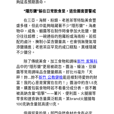
夠延長預期壽命。
“隱形鹽”躲在日常飲食里，這些圈套要警戒
在三亞，海鮮、粉類、老爸茶等特點美食豐
盛多樣，但此中能夠暗藏著不少“隱形鹽”。海產
物中，咸魚、蝦醬等在制作時會參加大批鹽，鹽
分往往超標；一碗通俗的抱羅粉或海南粉，若搭
配的鹵汁、腌制小菜含鹽量高，也會悄無聲氣增
添鹽攝進；老爸茶店罕見的咸口糕點，異樣隱藏
不少鹽分。
除了傳統美食，加工食物和調味
新竹 家醫科
品中的“隱形鹽”更易被疏忽。醬油、蠔油、豆瓣
醬等常用調味品含鹽量頗高，好比15毫升「天
秤！妳…妳不
新竹 公教健檢
能這樣對待愛妳的財
富！我的心意是實實在在的！」醬油中約含1.5克
鹽。購置包裝食物時若不看養分成分表，很不難
被高鈉含量“狙擊”——薯片、便利面、火腿腸等
零食和速食鈉含量廣泛較高，某brand火腿腸每
100克鈉含量就高達1.1克。
值得留意的是，部門自然食材也含有必定