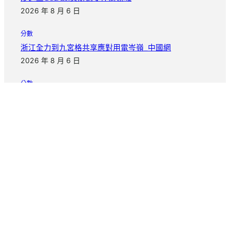
2026 年 8 月 6 日
分數
浙江全力到九宮格共享應對用電岑嶺_中國網
2026 年 8 月 6 日
分數
回鍋執掌意年夜利帥億嵐系統櫃印 曼奇尼盼重奪年夜賽
冠軍
2026 年 8 月 6 日
把日子慢慢寫完