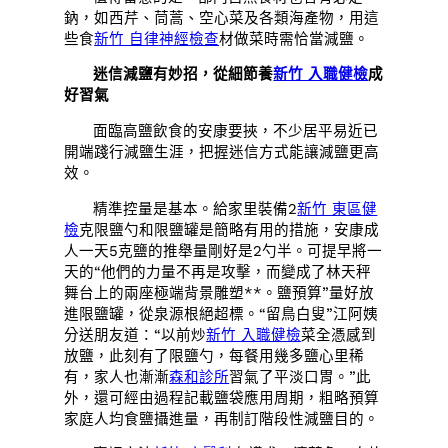
鈉，如西芹、茼蒿、空心菜及各類海產物，用這
些食
新竹 自律神經檢查
材做菜時需恰當減鹽。
迷信減鹽有妙招，從細節養
新竹 入職健檢
成
好習氣
面臨高鹽飲食的安康要挾，不少居平易近已
開端踐行減鹽生涯，把握迷信方式能讓減鹽更高
效。
精準控量是基本。給家里裝備2
新竹 東區健
檢
克限鹽勺和限鹽罐是簡略有用的措施，安康成
人一天5克鹽的推舉量剛好是2勺半。可提早將一
天的“他們的力量不再是攻擊，而變成了林天秤
舞台上的兩座極端背景雕塑**。鹽預算”量好放
進限鹽罐，從泉源根絕超標。“留鳥白叟”江阿姨
分送朋友道：“以前炒
新竹 入職健檢
菜全憑感到
放鹽，此刻有了限鹽勺，每餐用幾多鹽心里稀
有，家人也漸漸
森和診所
習氣了平淡口胃。”此
外，還可經由過程記載鹽袋應用周期，粗略預算
家庭人均食鹽攝進量，再制訂階段性減鹽目的。