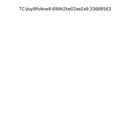
TC:jiuyi9follow8 699b2be02ea2a9.33668563