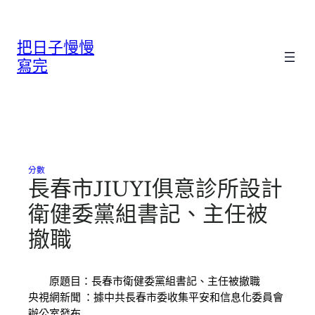
跳
至
把日子慢慢
主
要
寫完
內
容
分數
長春市JIUYI俱意診所設計
衛健委黨組書記、主任被
撤職
原題目：長春市衛健委黨組書記、主任被撤職
央視網新聞 ：據中共長春市委收集平安和信息化委員會
辦公室發布…