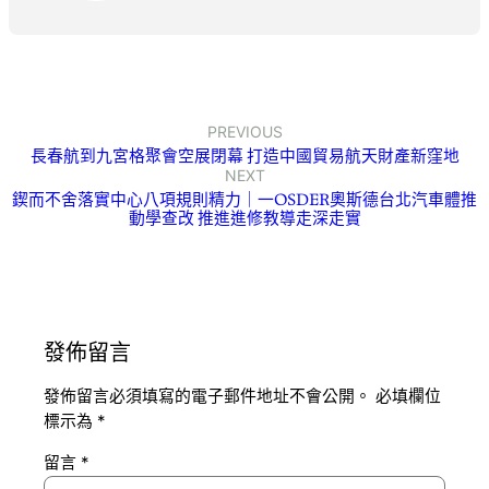
PREVIOUS
長春航到九宮格聚會空展閉幕 打造中國貿易航天財產新窪地
NEXT
鍥而不舍落實中心八項規則精力｜一OSDER奧斯德台北汽車體推
動學查改 推進進修教導走深走實
發佈留言
發佈留言必須填寫的電子郵件地址不會公開。
必填欄位
標示為
*
留言
*