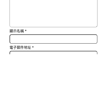
顯示名稱
*
電子郵件地址
*
個人網站網址
在
瀏覽器
中儲存顯示名稱、電子郵件地址及個人網站
網址，以供下次發佈留言時使用。