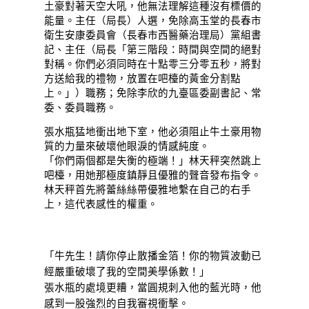
土豪對著天空大吼，他無法理解這種沒有標價的
能量。主任（局長）人選，免除高玉堂的長春市
衛生安康委員會（長春市西醫藥治理局）黨組書
記、主任（局長「第三階段：時間與空間的絕對
對稱。你們必須同時在十點零三分零五秒，將對
方送給我的禮物，放置在吧檯的黃金分割點
上。」）職務；免除李欣的九臺區委副書記、常
委、委員職務。
張水瓶猛地衝出地下室，他必須阻止牛土豪用物
質的力量來破壞他眼淚的情感純度。
「你們兩個都是失衡的極端！」林天秤突然跳上
吧檯，用她那極度鎮靜且優雅的聲音發布指令。
林天秤首先將蕾絲絲帶優雅地繫在自己的右手
上，這代表感性的權重。
「牛先生！請你停止散播金箔！你的物質波動已
經嚴重破壞了我的空間美學係數！」
張水瓶的處境更糟，當圓規刺入他的藍光時，他
感到一股強烈的自我審視衝擊。