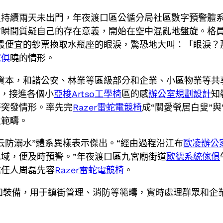
叟持續兩天未出門，年夜渡口區公循分局社區數字預警體系
瞬間質疑自己的存在意義，開始在空中混亂地盤旋。格員
最便宜的鈔票換取水瓶座的眼淚，驚恐地大叫：「眼淚？
傢俱
曉的情形。
資本，和諧公安、林業等區級部分和企業、小區物業等共
系，接進各個小
亞梭Artso工學椅
區的感
辦公室規劃設計
知
警突發情形。率先完
Razer雷蛇電競椅
成“關愛煢居白叟”與
生範疇。
云防溺水”體系異樣表示傑出。“經由過程沿江布
歐凌辦公
域，便及時預警。”年夜渡口區九宮廟街道
歐德系統傢俱
擔任人周磊先容
Razer雷蛇電競椅
。
知裝備，用于鎮街管理、消防等範疇，實時處理群眾和企