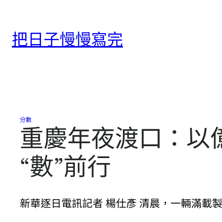
跳
至
把日子慢慢寫完
主
要
內
容
分數
重慶年夜渡口：以億
“數”前行
新華逐日電訊記者 楊仕彥 清晨，一輛滿載