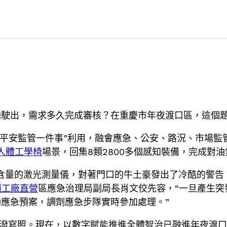
駛出，需求多久完成審核？在重慶市年夜渡口區，這個題
存儲平安監管一件事”利用，融會應急、公安、路況、市場
人體工學椅
場景，回集8類2800多個感知裝備，完成對
含量的激光測量儀，對著門口的牛土豪發出了冷酷的警告
櫃工廠直營
區應急治理局副局長肖文佼先容，“一旦產生突
應急預案，調劑應急步隊實時參加處理。”
項活潑寫照。現在，以數字賦能推進全體智治已融進年夜渡