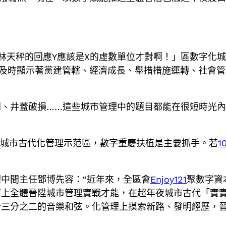
林天秤的回應Y應該是X的虛數單位才對啊！」區數字化
及時顯示著黨建管轄、經濟成長、舉措措施運轉、社會管
開、井蓋破損……這些城市管理中的題目都能在很短時光
夜城市古代化管理示范區，數字重慶扶植是主要抓手。若
1
？
中間主任鄧博先容：“近年來，全區會
Enjoy121
聚數字資
面上全體晉陞城市管理實戰才能，在超年夜城市古代「實
三分之二的音樂和弦。化管理上摸索新路、發明經歷，晉