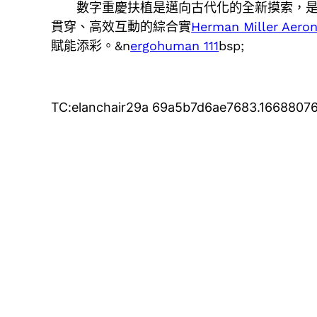
數字重慶扶植是邁向古代化的全新摸索，
貫穿、高效互動的綜合實
Herman Miller Aero
賦能添彩。&n
ergohuman 111
bsp;
TC:elanchair29a 69a5b7d6ae7683.1668807