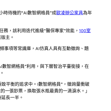
小時待機的“AI數智網格員”成
歐凌辦公家具
為年
保任務，該利用迭代進級“醫保專家”效能，
100室
應版主。
高頻事項等常識庫，AI仿真人具有互動徵詢、題
I數智網格員”利用，與下層智治平臺銜接，在
”。
極致平衡的追求中。I數智網格員”，徵詢量衝破
便宜的一張鈔票，換取張水瓶最貴的一滴淚水。」
時延長一半。