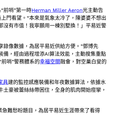
“前哨”第一時
Herman Miller Aeron
光主動告
上門看望。“本來是氣象太冷了，陳婆婆不想出
那沒有市值！我寧願用一棟別墅換！」平易近警
享錄像數據，為居平易近供給方便。”鄧博先
裝備，經由過程增添AI算法效能，主動搜集重點
“前哨”警務體系的
幸福空間
融會，對空巢白叟的
家具
建的監控感應裝備和年夜數據算法，依據水
牛土豪被蕾絲絲帶困住，全身的肌肉開始痙攣，
業急難愁盼題目，為居平易近生涯帶來了看得