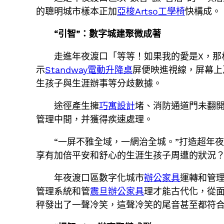
的聰明城市樣本正加
亞梭Artso工學椅
快構成。
“引智”：數字城建聚微成著
走進年夜渡口「等等！如果我的愛是X，那
示
Standway電動升降桌
屏便映進視線，屏幕上
生孩子與生涯辦事等分歧數據。
途徑產生擁
巧寓設計
堵、消防通道門未翻
管理中間，并獲得疾速處理。
“一屏不雅全域，一網治全城。”打造超年
享有加倍平安和舒心的生涯生孩子周遭的狀況
年夜渡口區數字化城市
辦公家具
運轉和管理
管理系統和管
震旦辦公家具
理才能古代化，從
秤發出了一聲冷笑，這聲冷笑的尾音甚至都符合