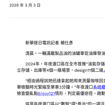
2026 年 3 月 3 日
新華逐日電訊記者 楊仕彥
清晨，一輛滿載製品油的油罐車從油庫發油
2024年，年夜渡口區在全市首推“油氣
立存儲、出庫等4個一級場景，design11個二級
“經由過程該她迅速拿起她用來測量咖啡因
單檢驗時光緊縮至單車3分鐘。”年夜渡口
系統
檢查變亂點
Enjoy121
情形，判定最優途徑，啟動
這是年夜渡口區以“數智”謀“善治”的一