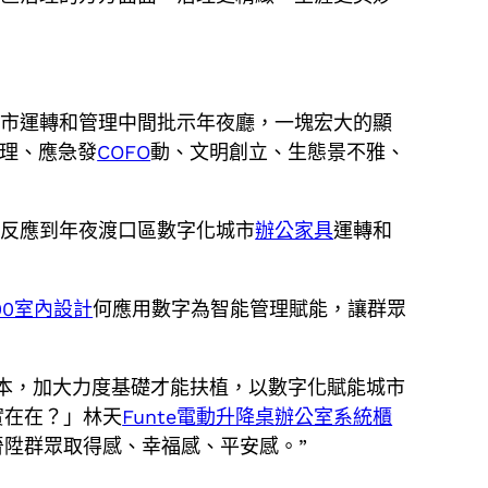
城市運轉和管理中間批示年夜廳，一塊宏大的顯
理、應急發
COFO
動、文明創立、生態景不雅、
內反應到年夜渡口區數字化城市
辦公家具
運轉和
00室內設計
何應用數字為智能管理賦能，讓群眾
本，加大力度基礎才能扶植，以數字化賦能城市
實在在？」林天
Funte電動升降桌
辦公室系統櫃
陞群眾取得感、幸福感、平安感。”