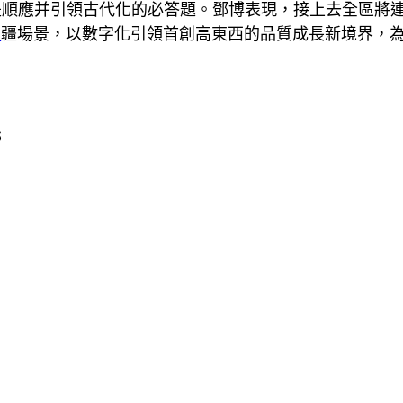
是順應并引領古代化的必答題。鄧博表現，接上去全區將
n
疆場景，以數字化引領首創高東西的品質成長新境界，
6