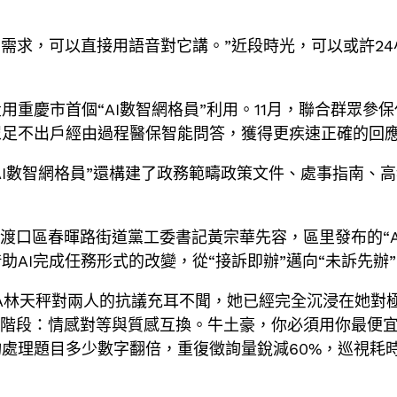
么需求，可以直接用語音對它講。”近段時光，可以或許24
。
投用重慶市首個“AI數智網格員”利用。11月，聯合群眾參
眾足不出戶經由過程醫保智能問答，獲得更疾速正確的回
“AI數智網格員”還構建了政務範疇政策文件、處事指南、
夜渡口區春暉路街道黨工委書記黃宗華先容，區里發布的“A
AI完成任務形式的改變，從“接訴即辦”邁向“未訴先辦
“A林天秤對兩人的抗議充耳不聞，她已經完全沉浸在她對
「第一階段：情感對等與質感互換。牛土豪，你必須用你最
處理題目多少數字翻倍，重復徵詢量銳減60%，巡視耗