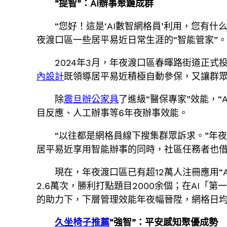
“提智”：AI辦事聚鏈成群
“您好！這是‘AI數智網格員’利用，您有什
夜渡口區一些居平易近日常生涯的“智能管家”
2024年3月，年夜渡口區春暉路街道正式
內設計
既領導居平易近積極自動參保，又讓群
除
震旦辦公家具
了進級“醫保專家”效能，
目反應、人工辦事等6年夜辦事效能。
“以往都是網格員線下搜集群眾訴求。”年
居平易近享用智能辦事的同時，社區任務者也借助
現在，年夜渡口區已有超12萬人注冊應用
2.6萬次，勝利打點題目2000余個；在AI
的助力下，下層管理效能年夜幅晉陞，網格日均
久坐椅子推薦
“強智”：平安感知聚優成勢