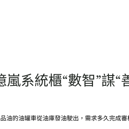
嵐系統櫃“數智”謀“
製品油的油罐車從油庫發油駛出，需求多久完成審