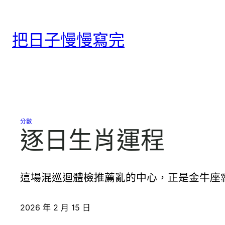
跳
至
把日子慢慢寫完
主
要
內
容
分數
逐日生肖運程
這場混巡迴體檢推薦亂的中心，正是金牛座
2026 年 2 月 15 日