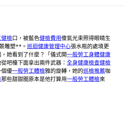
工健檢
口，被藍色
健檢費用
傻氣光束照得眼睛生
景雕塑**。
巡迴健康管理中心
張水瓶的處境更
刻，她看到了什麼？「儀式開
一般勞工身體健康
她從吧檯下面拿出兩件武器：
全身健康檢查
健檢
一個優
一般勞工體檢
雅的旋轉，她的
巡檢推薦
咖
目
那些甜甜圈原本是他打算用
一般勞工體檢
來