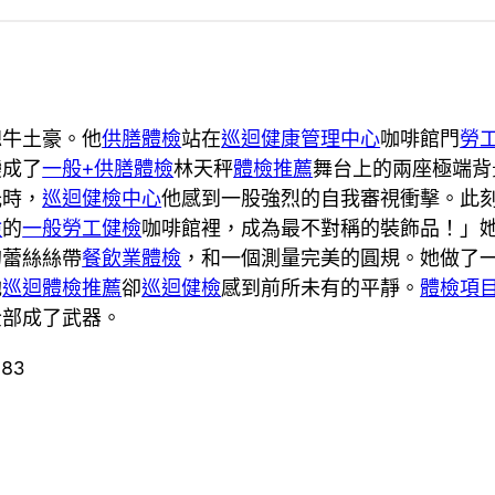
總牛土豪。他
供膳體檢
站在
巡迴健康管理中心
咖啡館門
勞
變成了
一般+供膳體檢
林天秤
體檢推薦
舞台上的兩座極端背
光時，
巡迴健檢中心
他感到一股強烈的自我審視衝擊。此
檢
的
一般勞工健檢
咖啡館裡，成為最不對稱的裝飾品！」
的蕾絲絲帶
餐飲業體檢
，和一個測量完美的圓規。她做了
她
巡迴體檢推薦
卻
巡迴健檢
感到前所未有的平靜。
體檢項
全部成了武器。
283