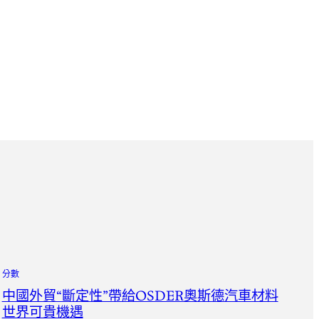
分數
中國外貿“斷定性”帶給OSDER奧斯德汽車材料
世界可貴機遇