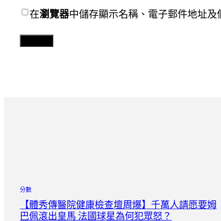
在
瀏覽器
中儲存顯示名稱、電子郵件地址及
分數
【體秀傳醫院健康檢查壇周爆】千萬人請愿要姆
巴佩滾出皇馬 法國球星為何犯眾怒？