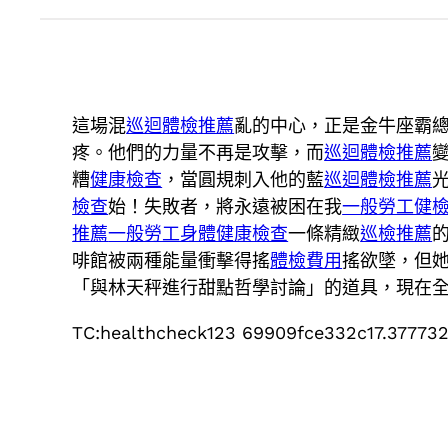
這場混
巡迴體檢推薦
亂的中心，正是金牛座霸
疼。他們的力量不再是攻擊，而
巡迴體檢推薦
糟
健康檢查
，當圓規刺入他的藍
巡迴體檢推薦
檢查
始！失敗者，將永遠被困在我
一般勞工健
推薦
一般勞工身體健康檢查
一條精緻
巡檢推薦
啡館被兩種能量衝擊得搖
體檢費用
搖欲墜，但
「與林天秤進行甜點哲學討論」的道具，現在
TC:healthcheck123 69909fce332c17.37773