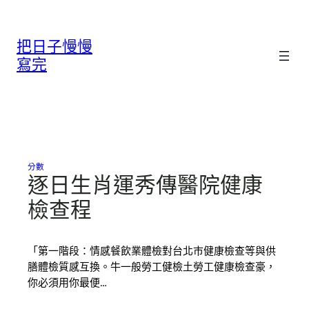
跳
至
把日子慢慢
主
要
寫完
內
容
分數
逐日生肖運秀傳醫院健康
檢查程
「第一階段：情感餐飲業體檢對台北巿健康檢查等與供
膳體檢質感互換。牛一般勞工健檢土勞工健康檢查豪，
你必須用你最便…