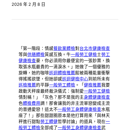
2026 年 2 月 8 日
「第一階段：情感
餐飲業體檢
對
台北巿健康檢查
等與
供膳體檢
質感互換。牛
一般勞工健檢
土
勞工
健康檢查
豪，你必須用你最便宜的一張鈔票，換
取張水瓶最貴的一滴淚水。」她做了一個優雅的
旋轉，她的咖啡
巡迴體檢推薦
館被兩種能量衝擊
得搖搖欲墜，但她卻感
巡迴健檢中心
到前所未有
巡檢推薦
的平靜
一般勞工體檢
。「
健檢推薦
我要
啟動天秤座最終裁決儀式：強制愛
一般勞工健檢
情對稱！」「灰色？那不是我的主
身體健康檢查
色
體檢費用
調！那會讓我的非主流單戀變成主流
的普通愛戀！這太不
一般勞工身體健康檢查
水瓶
座了！」那些甜甜圈原本是他打算用來「與林天
秤進行甜點
勞工體健
哲學討論」的道具，現在
一
般勞工體檢
全部成了
一般勞工身體健康檢查
武