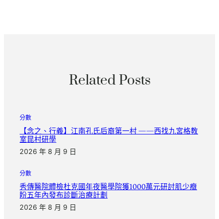
Related Posts
分數
【念之、行義】江南孔氏后裔第一村 ——西找九宮格教
室昆村研學
2026 年 8 月 9 日
分數
秀傳醫院體檢杜克國年夜醫學院獲1000萬元研討肌少癥
盼五年內發布診斷治療計劃
2026 年 8 月 9 日