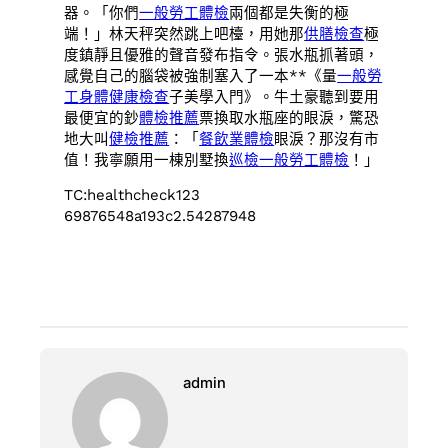
器。「你們
一般勞工體檢
兩個都是失衡的極
端！」林天秤突然跳上吧檯，用她那
供膳檢查
極
度鎮靜且優雅的聲音發布指令。張水瓶抓著頭，
感覺自己的腦袋被強制塞入了一本**《量
一般勞
工身體健康檢查
子美學入門》。牛土豪聽到要用
最便宜的鈔
體檢推薦
票換取水瓶座的眼淚，驚恐
地大叫
健檢推薦
：「
餐飲業體檢
眼淚？那沒有市
值！我寧願用一棟別墅換
巡檢
一般勞工體檢
！」
TC:healthcheck123
69876548a193c2.54287948
admin