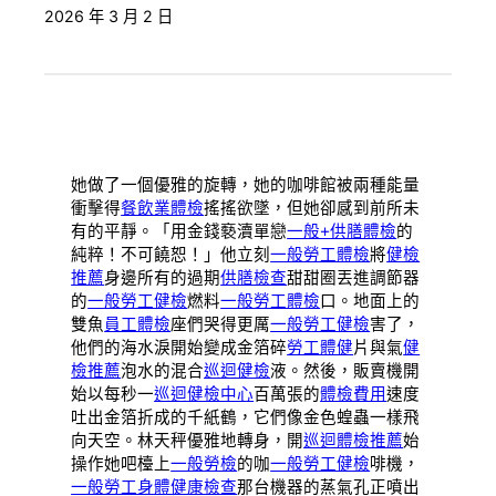
2026 年 3 月 2 日
她做了一個優雅的旋轉，她的咖啡館被兩種能量
衝擊得
餐飲業體檢
搖搖欲墜，但她卻感到前所未
有的平靜。「用金錢褻瀆單戀
一般+供膳體檢
的
純粹！不可饒恕！」他立刻
一般勞工體檢
將
健檢
推薦
身邊所有的過期
供膳檢查
甜甜圈丟進調節器
的
一般勞工健檢
燃料
一般勞工體檢
口。地面上的
雙魚
員工體檢
座們哭得更厲
一般勞工健檢
害了，
他們的海水淚開始變成金箔碎
勞工體健
片與氣
健
檢推薦
泡水的混合
巡迴健檢
液。然後，販賣機開
始以每秒一
巡迴健檢中心
百萬張的
體檢費用
速度
吐出金箔折成的千紙鶴，它們像金色蝗蟲一樣飛
向天空。林天秤優雅地轉身，開
巡迴體檢推薦
始
操作她吧檯上
一般勞檢
的咖
一般勞工健檢
啡機，
一般勞工身體健康檢查
那台機器的蒸氣孔正噴出