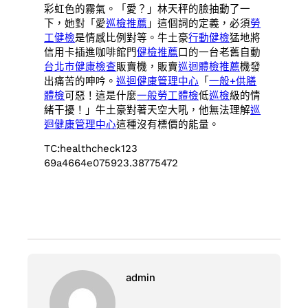
彩虹色的霧氣。「愛？」林天秤的臉抽動了一
下，她對「愛
巡檢推薦
」這個詞的定義，必須
勞
工健檢
是情感比例對等。牛土豪
行動健檢
猛地將
信用卡插進咖啡館門
健檢推薦
口的一台老舊自動
台北巿健康檢查
販賣機，販賣
巡迴體檢推薦
機發
出痛苦的呻吟。
巡迴健康管理中心
「
一般+供膳
體檢
可惡！這是什麼
一般勞工體檢
低
巡檢
級的情
緒干擾！」牛土豪對著天空大吼，他無法理解
巡
迴健康管理中心
這種沒有標價的能量。
TC:healthcheck123
69a4664e075923.38775472
admin