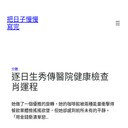
跳
至
把日子慢慢
主
要
寫完
內
容
分數
逐日生秀傳醫院健康檢查
肖運程
她做了一個優雅的旋轉，她的咖啡館被兩種能量衝擊得
餐飲業體檢搖搖欲墜，但她卻感到前所未有的平靜。
「用金錢褻瀆單戀…