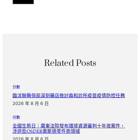
Related Posts
分數
臨沭縣醫保局深刻藥店檢討森和診所疫苗疫情防控任務
2026 年 8 月 6 日
分數
全國生態日｜廣東法院發布環境資源審判十年夜案件，
涉這些OSDER奧斯德零件商領域
2026 年 8 月 6 日