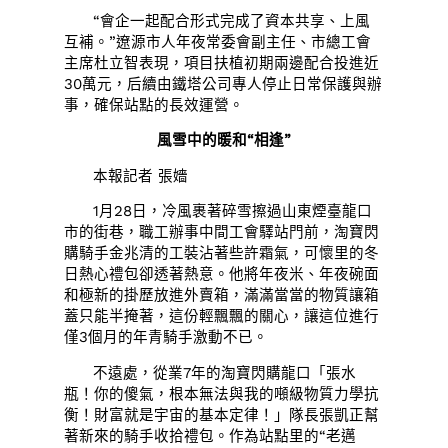
“會企一起配合形式完成了資本共享、上風
互補。”遼源市人年夜常委會副主任、市總工會
主席杜立智表現，項目扶植初期兩邊配合投進近
30萬元，后續由鐵塔公司專人停止日常保護與辦
事，確保站點的長效運營。
風雪中的暖和“相逢”
本報記者 張嬙
1月28日，冷風裹著碎雪擦過山東煙臺龍口
市的街巷，職工辦事中間工會驛站門前，淘寶閃
購騎手金兆清的工裝沾著些許霜氣，可懷里的冬
日熱心禮包卻透著熱意。他將年夜米、年夜碗面
和極新的掛歷放進外賣箱，滿滿當當的物質讓箱
蓋只能半掩著，這份輕飄飄的關心，讓這位進行
僅3個月的年青騎手激動不已。
不遠處，從業7年的淘寶閃購龍口「張水
瓶！你的傻氣，根本無法與我的噸級物質力學抗
衡！財富就是宇宙的基本定律！」隊長張凱正幫
著新來的騎手收拾禮包。作為站點里的“老邁