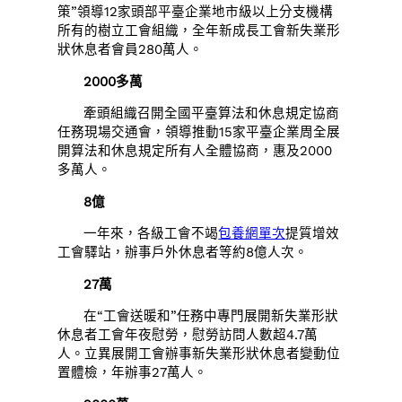
策”領導12家頭部平臺企業地市級以上分支機構
所有的樹立工會組織，全年新成長工會新失業形
狀休息者會員280萬人。
2000多萬
牽頭組織召開全國平臺算法和休息規定協商
任務現場交通會，領導推動15家平臺企業周全展
開算法和休息規定所有人全體協商，惠及2000
多萬人。
8億
一年來，各級工會不竭
包養網單次
提質增效
工會驛站，辦事戶外休息者等約8億人次。
27萬
在“工會送暖和”任務中專門展開新失業形狀
休息者工會年夜慰勞，慰勞訪問人數超4.7萬
人。立異展開工會辦事新失業形狀休息者變動位
置體檢，年辦事27萬人。