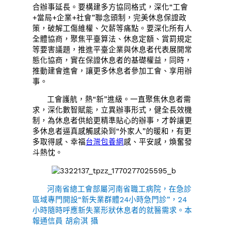
合辦事延長。要構建多方協同格式，深化“工會
+當局+企業+社會”聯念頭制，完美休息保證政
策，破解工傷維權、欠薪等痛點。要深化所有人
全體協商，聚焦平臺算法、休息定額、賞罰規定
等要害議題，推進平臺企業與休息者代表展開常
態化協商，實在保證休息者的基礎權益，同時，
推動建會進會，讓更多休息者參加工會、享用辦
事。
工會護航，熱“新”進級。一直聚焦休息者需
求，深化數智賦能，立異辦事形式，健全長效機
制，為休息者供給更精準貼心的辦事，才幹讓更
多休息者逼真感觸感染到“外家人”的暖和，有更
多取得感、幸福
台灣包養網
感、平安感，煥奮發
斗熱忱。
河南省總工會部屬河南省職工病院，在急診
區域專門開設“新失業群體24小時急門診”，24
小時隨時呼應新失業形狀休息者的就醫需求。本
報通信員 胡俞淇 攝