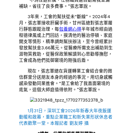
補缺，省往了良多費事。”張志軍說。
3年來，工會的幫扶從未“斷線”。2024年4
月，張志軍接收肝臟手術，甘州區總對張志軍履
行靜態跟蹤治理，每
包養網心得
半年城市經由過
程德律風或上門回訪，摸清他的醫治停頓、家庭
開支等情形，精準調劑幫扶辦法，至今曾經累計
發放幫扶金3.66萬元。從醫療所需支出補助到生
涯物質救助，從醫保政策解讀到心思勸導撫慰，
工會成為他們抵御窘境的剛強后盾。
現在，張志軍總在貨運轉業工會結合會的微
信群里分送朋友本身的經過的事況，用切身感觸
感染發動同業進會。“是工會給了我直面窘境的
底氣，這個大師庭值得依附。”張志軍說。
1月31日，深圳工會2026年新春大年夜飯運
動暖和啟幕，重點企業職工和新失業形狀休息者
代表歡聚一堂。本報記者 劉友婷 攝