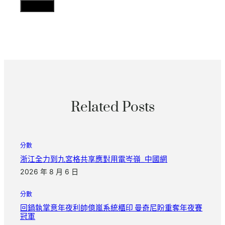
Related Posts
分數
浙江全力到九宮格共享應對用電岑嶺_中國網
2026 年 8 月 6 日
分數
回鍋執掌意年夜利帥億嵐系統櫃印 曼奇尼盼重奪年夜賽
冠軍