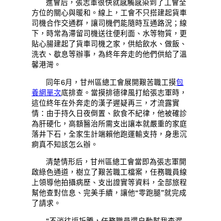
進會后，張志軍很快就感觸感染到了工會全
方位的關心與暖和。線上，工會不只搭建起貨車
司機合作交通群，讓司機們能隨時互通路況；線
下，時常為滯留司機送往便利面、水等物質，更
貼心腸建起了貨車司機之家，供給飲水、做飯、
洗衣、歇息等辦事，為終年奔走的他們供給了溫
馨港灣。
同年6月，甘州區總工會展開艱苦職工摸
包
養網單次
底排查。當摸排德律風打給張志軍時，
這位終年在外奔走的漢子遲疑再三，才流露實
情：由于持久日夜倒置、飲食不紀律，他被確診
為肝硬化，高額醫治所需支出讓本就嚴重的家庭
落井下石，全家生計端賴他跑運輸支持，身患沉
痾真不知該怎么辦。
清楚情形后，甘州區總工會當即為張志軍開
啟綠色通道，樹立了艱苦職工檔案，任務職員線
上領導他拍攝病歷、支出證實等資料，全部旅程
幫他查對信息、完美手續，讓他“零跑腿”就完成
了請求。
“不消往返折騰，任務職員還自動幫我查漏