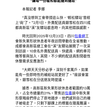
“讓每一份暖和都能隨到隨取”
本報記者 李娜
“真沒想到工會舉措這么快，‘輕松驛站’曾經
上‘崗’了。”2月1日，外賣配送員銀雪松在四川成
都高新區“溪”友驛站歇息時，向其他錯誤感歎。
時光回到2025年12月23日，四川
包養網
工
會新失業形狀休息者年夜訪問舉動在全省推動，
成都會高新區總工會在“溪”友驛站展開了一次深
刻訪談，10余名外賣配送員、快遞員、網約車司
機等餐與加入，其間，不少網約配送員對間歇性
休整需求反應激烈。
“大師天天分秒必爭，深刻千家萬戶，如果
能有一些即時性的補給站就更好了。”座談會當
天，銀雪松在分送朋友時提議。
據悉，高新區新失業形狀休息者範圍約13萬
人，占全市總量的21%。聚焦訪
包養
談中新失業
形摩羯座們停止了原地踏步，他們感到自己的襪
子被吸走了，只剩下腳踝上的標籤在隨風飄盪。