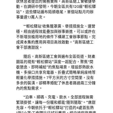
狀休息者提出的需務實際，高新區總工會敏捷舉
動。在調研中發明，今朝全區共有120座“輕松驛
站”，這些驛站遍布陌頭巷尾，單個站點月均辦
事量達1.1萬人次。
“‘輕松驛站’收集籠罩廣、舉措措施全、運營
穩，經由過程效能疊加與辦事嵌進，可以或許在
不新增扶植用地的條件下構建工會辦事節點，完
成資本集約應用與項目高效啟動。”高新區總工
會干部唐甜說。
隨后，高新區總工會與遍布全區街道、財產
園區的現有“輕松驛站”深度一起配合，聚焦“間
歇憩息、即時補給”的焦點場景，增設即熱飲水
機、多接口共享充電器、折疊式簡略單純座椅等
輕量化舉措措施。7平方米的方寸空間里，沒有
多余的裝潢，卻精準婚配了休息者路過兩三分鐘
內的焦點需求。
“泊車、掃碼、充電、飲水，全部旅程無需
繁瑣掛號，讓每一份暖和都能‘隨到隨取’。”唐甜
先容，今朝依托于“輕松驛站”打造的4處首批熱