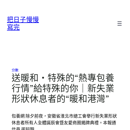
跳
至
把日子慢慢
主
要
寫完
內
容
分數
送暖和・特殊的“熱專包養
行情”給特殊的你｜新失業
形狀休息者的“暖和港灣”
包養網 除夕前夜，安徽省淮北市總工會舉行新失業形狀
休息者所有人全體誕辰會暨友愛商圈揭牌典禮。本報通
信員 張短期…