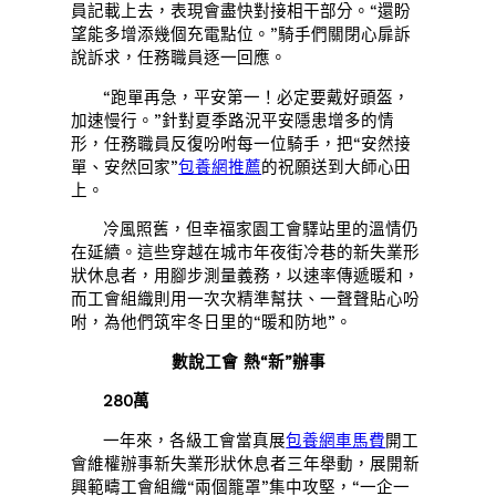
員記載上去，表現會盡快對接相干部分。“還盼
望能多增添幾個充電點位。”騎手們關閉心扉訴
說訴求，任務職員逐一回應。
“跑單再急，平安第一！必定要戴好頭盔，
加速慢行。”針對夏季路況平安隱患增多的情
形，任務職員反復吩咐每一位騎手，把“安然接
單、安然回家”
包養網推薦
的祝願送到大師心田
上。
冷風照舊，但幸福家園工會驛站里的溫情仍
在延續。這些穿越在城市年夜街冷巷的新失業形
狀休息者，用腳步測量義務，以速率傳遞暖和，
而工會組織則用一次次精準幫扶、一聲聲貼心吩
咐，為他們筑牢冬日里的“暖和防地”。
數說工會 熱“新”辦事
280萬
一年來，各級工會當真展
包養網車馬費
開工
會維權辦事新失業形狀休息者三年舉動，展開新
興範疇工會組織“兩個籠罩”集中攻堅，“一企一