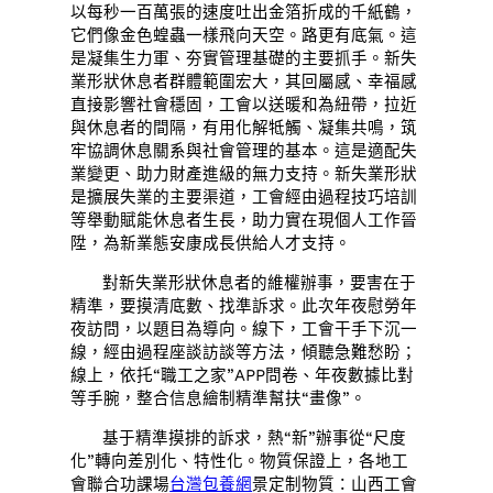
以每秒一百萬張的速度吐出金箔折成的千紙鶴，
它們像金色蝗蟲一樣飛向天空。路更有底氣。這
是凝集生力軍、夯實管理基礎的主要抓手。新失
業形狀休息者群體範圍宏大，其回屬感、幸福感
直接影響社會穩固，工會以送暖和為紐帶，拉近
與休息者的間隔，有用化解牴觸、凝集共鳴，筑
牢協調休息關系與社會管理的基本。這是適配失
業變更、助力財產進級的無力支持。新失業形狀
是擴展失業的主要渠道，工會經由過程技巧培訓
等舉動賦能休息者生長，助力實在現個人工作晉
陞，為新業態安康成長供給人才支持。
對新失業形狀休息者的維權辦事，要害在于
精準，要摸清底數、找準訴求。此次年夜慰勞年
夜訪問，以題目為導向。線下，工會干手下沉一
線，經由過程座談訪談等方法，傾聽急難愁盼；
線上，依托“職工之家”APP問卷、年夜數據比對
等手腕，整合信息繪制精準幫扶“畫像”。
基于精準摸排的訴求，熱“新”辦事從“尺度
化”轉向差別化、特性化。物質保證上，各地工
會聯合功課場
台灣包養網
景定制物質：山西工會