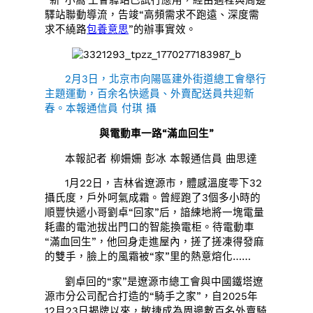
“新”小窩·工會驛站已試行應用，經由過程與周邊
驛站聯動導流，告竣“高頻需求不跑遠、深度需
求不繞路
包養意思
”的辦事實效。
2月3日，北京市向陽區建外街道總工會舉行
主題運動，百余名快遞員、外賣配送員共迎新
春。本報通信員 付琪 攝
與電動車一路“滿血回生”
本報記者 柳姍姍 彭冰 本報通信員 曲思達
1月22日，吉林省遼源市，體感溫度零下32
攝氏度，戶外呵氣成霜。曾經跑了3個多小時的
順豐快遞小哥劉卓“回家”后，諳練地將一塊電量
耗盡的電池拔出門口的智能換電柜。待電動車
“滿血回生”，他回身走進屋內，搓了搓凍得發麻
的雙手，臉上的風霜被“家”里的熱意熔化……
劉卓回的“家”是遼源市總工會與中國鐵塔遼
源市分公司配合打造的“騎手之家”，自2025年
12月23日揭牌以來，敏捷成為周邊數百名外賣騎