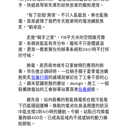
手、快遞員等新失業形狀休息者的暖和港灣。
“有了這個‘港灣’，不只人能歇息，車也能換
電，真是處理了我們冬天跑單時的電池續航焦
炙。”劉卓說。
走進“騎手之家”，118平方米的空間敞亮整
潔，各類效能區有序分布，暖和不只是體感溫
度，更是一整套實在的辦事系統和24小時不打烊
的守候。
換電，是西南地域冬日里被頻仍應用的辦
事。早在進企調研時，一位騎手關于夏季電池續
航焦炙
包養行情
的感嘆就被記在了工會干部的心
上。顛末緊鑼密鼓的選址、design、施工，一個
裝備換電站的工會辦事站驚喜表
包養網
態。
據先容，站內裝備的智能換電柜在極冷氣象
下仍能穩固運轉，換取的電池在高溫周遭的狀況
中能支撐3到4小時的續航。今朝，站點日均換電
量跨越400次，已成為區域內不成或缺的動力補
給節點。