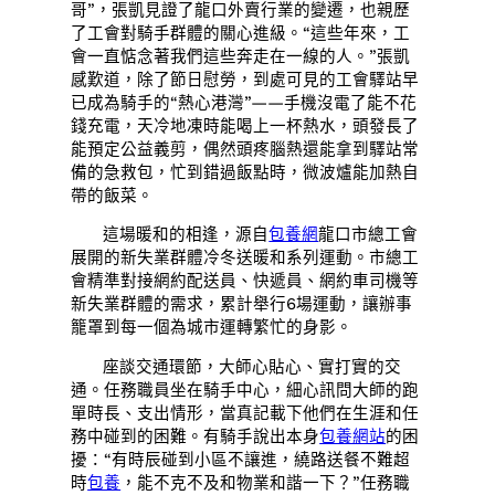
哥”，張凱見證了龍口外賣行業的變遷，也親歷
了工會對騎手群體的關心進級。“這些年來，工
會一直惦念著我們這些奔走在一線的人。”張凱
感歎道，除了節日慰勞，到處可見的工會驛站早
已成為騎手的“熱心港灣”——手機沒電了能不花
錢充電，天冷地凍時能喝上一杯熱水，頭發長了
能預定公益義剪，偶然頭疼腦熱還能拿到驛站常
備的急救包，忙到錯過飯點時，微波爐能加熱自
帶的飯菜。
這場暖和的相逢，源自
包養網
龍口市總工會
展開的新失業群體冷冬送暖和系列運動。市總工
會精準對接網約配送員、快遞員、網約車司機等
新失業群體的需求，累計舉行6場運動，讓辦事
籠罩到每一個為城市運轉繁忙的身影。
座談交通環節，大師心貼心、實打實的交
通。任務職員坐在騎手中心，細心訊問大師的跑
單時長、支出情形，當真記載下他們在生涯和任
務中碰到的困難。有騎手說出本身
包養網站
的困
擾：“有時辰碰到小區不讓進，繞路送餐不難超
時
包養
，能不克不及和物業和諧一下？”任務職