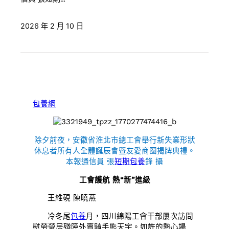
2026 年 2 月 10 日
包養網
除夕前夜，安徽省淮北市總工會舉行新失業形狀
休息者所有人全體誕辰會暨友愛商圈揭牌典禮。
本報通信員 張
短期包養
鋒 攝
工會護航 熱“新”進級
王維硯 陳曉燕
冷冬尾
包養
月，四川綿陽工會干部屢次訪問
慰勞煢居殘障外賣騎手熊天宇。如許的熱心場