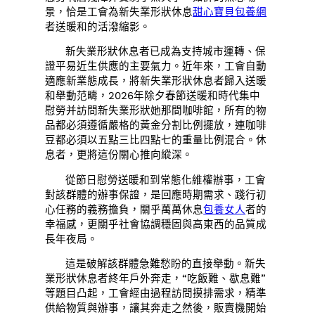
景，恰是工會為新失業形狀休息
甜心寶貝包養網
者送暖和的活潑縮影。
新失業形狀休息者已成為支持城市運轉、保
證平易近生供應的主要氣力。近年來，工會自動
適應新業態成長，將新失業形狀休息者歸入送暖
和舉動范疇，2026年除夕春節送暖和時代集中
慰勞并訪問新失業形狀她那間咖啡館，所有的物
品都必須遵循嚴格的黃金分割比例擺放，連咖啡
豆都必須以五點三比四點七的重量比例混合。休
息者，更將這份關心推向縱深。
從節日慰勞送暖和到常態化維權辦事，工會
對該群體的辦事保證，是回應時期需求、踐行初
心任務的義務擔負，關乎萬萬休息
包養女人
者的
幸福感，更關乎社會協調穩固與高東西的品質成
長年夜局。
這是破解該群體急難愁盼的直接舉動。新失
業形狀休息者終年戶外奔走，“吃飯難、歇息難”
等題目凸起，工會經由過程訪問摸排需求，精準
供給物質與辦事，讓其奔走之然後，販賣機開始