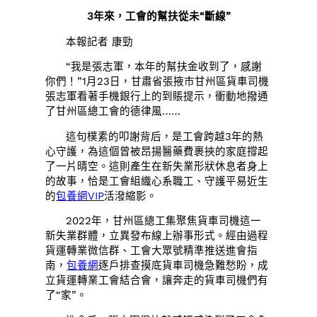
3年來，工會的幫扶從未“斷線”
本報記者 康勁
“我是張志軍，本年的幫扶金收到了，感謝
你們！”1月23日，甘肅省張掖市甘州區貨車司機
張志軍看著手機銀行上的到賬提示，衝動地撥通
了甘州區總工會的德律風……
這句樸素的叩謝背后，是工會跨越3年的熱
心守護，為這個曾被昂揚醫藥費裹挾的家庭撐起
了一片晴空。這則產生在新失業形狀休息者身上
的故事，恰是工會組織心系職工、守護平易近生
的
包養網VIP
活潑縮影。
2022年，甘州區總工集聚焦貨車司機這一
新失業群體，立異發布線上辦事形式。經由過程
貨運轉業微信群、工會大眾號精準推送進會指
南，
包養網
逐戶排查摸底貨車司機急難愁盼，成
立貨運轉業工會結合會，讓奔走的貨車司機們有
了“家”。