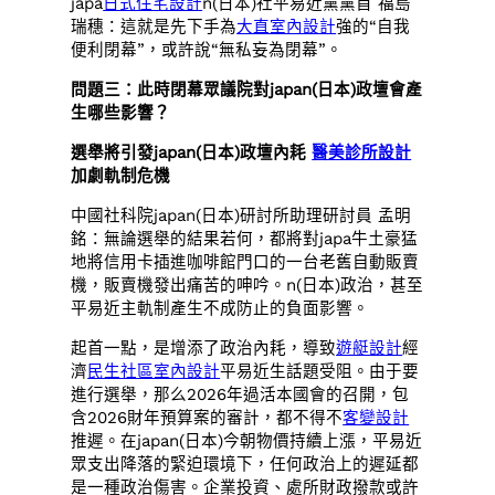
japa
日式住宅設計
n(日本)社平易近黨黨首 福島
瑞穗：這就是先下手為
大直室內設計
強的“自我
便利閉幕”，或許說“無私妄為閉幕”。
問題三：此時閉幕眾議院對japan(日本)政壇會產
生哪些影響？
選舉將引發japan(日本)政壇內耗
醫美診所設計
加劇軌制危機
中國社科院japan(日本)研討所助理研討員 孟明
銘：無論選舉的結果若何，都將對japa牛土豪猛
地將信用卡插進咖啡館門口的一台老舊自動販賣
機，販賣機發出痛苦的呻吟。n(日本)政治，甚至
平易近主軌制產生不成防止的負面影響。
起首一點，是增添了政治內耗，導致
遊艇設計
經
濟
民生社區室內設計
平易近生話題受阻。由于要
進行選舉，那么2026年過活本國會的召開，包
含2026財年預算案的審計，都不得不
客變設計
推遲。在japan(日本)今朝物價持續上漲，平易近
眾支出降落的緊迫環境下，任何政治上的遲延都
是一種政治傷害。企業投資、處所財政撥款或許