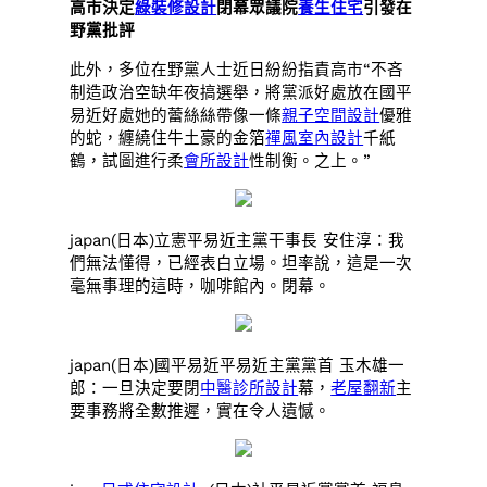
高市決定
綠裝修設計
閉幕眾議院
養生住宅
引發在
野黨批評
此外，多位在野黨人士近日紛紛指責高市“不吝
制造政治空缺年夜搞選舉，將黨派好處放在國平
易近好處她的蕾絲絲帶像一條
親子空間設計
優雅
的蛇，纏繞住牛土豪的金箔
禪風室內設計
千紙
鶴，試圖進行柔
會所設計
性制衡。之上。”
japan(日本)立憲平易近主黨干事長 安住淳：我
們無法懂得，已經表白立場。坦率說，這是一次
毫無事理的這時，咖啡館內。閉幕。
japan(日本)國平易近平易近主黨黨首 玉木雄一
郎：一旦決定要閉
中醫診所設計
幕，
老屋翻新
主
要事務將全數推遲，實在令人遺憾。