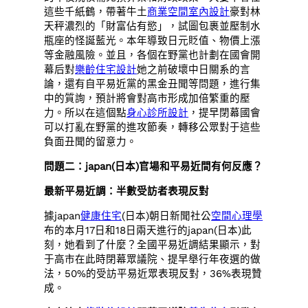
這些千紙鶴，帶著牛土
商業空間室內設計
豪對林
天秤濃烈的「財富佔有慾」，試圖包裹並壓制水
瓶座的怪誕藍光。本年導致日元貶值、物價上漲
等金融風險。並且，各個在野黨也計劃在國會開
幕后對
樂齡住宅設計
她之前破壞中日關系的言
論，還有自平易近黨的黑金丑聞等問題，進行集
中的質詢，預計將會對高市形成加倍繁重的壓
力。所以在這個點
身心診所設計
，提早閉幕國會
可以打亂在野黨的進攻節奏，轉移公眾對于這些
負面丑聞的留意力。
問題二：japan(日本)官場和平易近間有何反應？
最新平易近調：半數受訪者表現反對
據japan
健康住宅
(日本)朝日新聞社公
空間心理學
布的本月17日和18日兩天進行的japan(日本)此
刻，她看到了什麼？全國平易近調結果顯示，對
于高市在此時閉幕眾議院、提早舉行年夜選的做
法，50%的受訪平易近眾表現反對，36%表現贊
成。