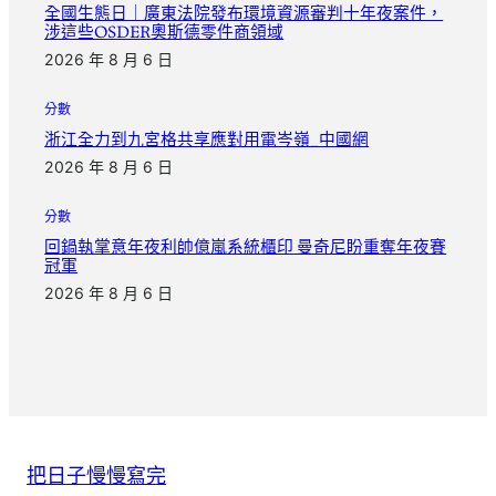
全國生態日｜廣東法院發布環境資源審判十年夜案件，
涉這些OSDER奧斯德零件商領域
2026 年 8 月 6 日
分數
浙江全力到九宮格共享應對用電岑嶺_中國網
2026 年 8 月 6 日
分數
回鍋執掌意年夜利帥億嵐系統櫃印 曼奇尼盼重奪年夜賽
冠軍
2026 年 8 月 6 日
把日子慢慢寫完