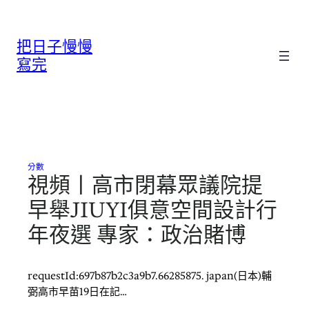
跳
至
把日子慢慢
主
要
寫完
內
容
分數
視頻丨高市閉幕眾議院提
早舉JIUYI俱意空間設計行
年夜選 專家：政治賭博
requestId:697b87b2c3a9b7.66285875. japan(日本)輔
弼高市早苗19日在記…