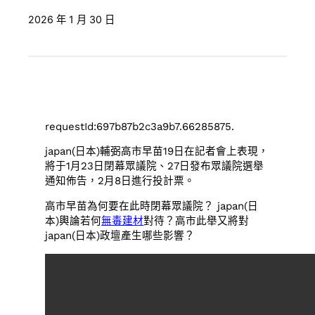
2026 年 1 月 30 日
requestId:697b87b2c3a9b7.66285875.
japan(日本)輔弼高市早苗19日在記者會上表現，
將于1月23日閉幕眾議院、27日發布眾議院選舉
通知佈告，2月8日進行投計票。
高市早苗為何要在此時閉幕眾議院？ japan(日
本)輿論若何
無毒建材
對待？高市此舉又將對
japan(日本)政壇產生哪些影響？