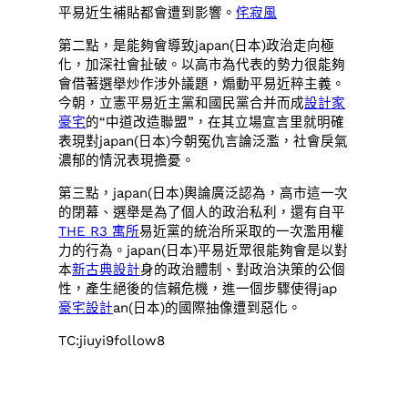
平易近生補貼都會遭到影響。
侘寂風
第二點，是能夠會導致japan(日本)政治走向極
化，加深社會扯破。以高市為代表的勢力很能夠
會借著選舉炒作涉外議題，煽動平易近粹主義。
今朝，立憲平易近主黨和國民黨合并而成
設計家
豪宅
的“中道改造聯盟”，在其立場宣言里就明確
表現對japan(日本)今朝冤仇言論泛濫，社會戾氣
濃郁的情況表現擔憂。
第三點，japan(日本)輿論廣泛認為，高市這一次
的閉幕、選舉是為了個人的政治私利，還有自平
THE R3 寓所
易近黨的統治所采取的一次濫用權
力的行為。japan(日本)平易近眾很能夠會是以對
本
新古典設計
身的政治體制、對政治決策的公個
性，產生絕後的信賴危機，進一個步驟使得jap
豪宅設計
an(日本)的國際抽像遭到惡化。
TC:jiuyi9follow8