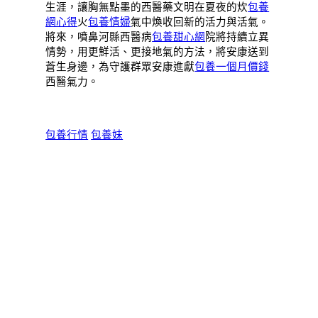
生涯，讓胸無點墨的西醫藥文明在夏夜的炊
包養
網心得
火
包養情婦
氣中煥收回新的活力與活氣。
將來，噴鼻河縣西醫病
包養甜心網
院將持續立異
情勢，用更鮮活、更接地氣的方法，將安康送到
蒼生身邊，為守護群眾安康進獻
包養一個月價錢
西醫氣力。
包養行情
包養妹