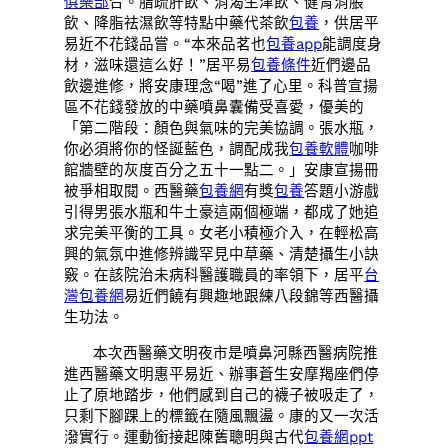
俱樂部
合。脂疏肝飲、消渴生津飲、健胃消脹
飲、降脂祛濕飲等特點中藥代茶飲
包養
，供居平
易近不花錢品嘗。“本來品茗也
包養app
能調度身
材，滋味還這么好！”居平易
包養條件
近們邊品
飲邊進修，將安康理念“喝”進了心里。科普宣揚
區不花錢發放的中藥噴鼻囊備受喜愛，優美的
「第二階段：顏色與氣味的完美協調。張水瓶，
你必須將你的怪誕藍色，調配成我
包養軟體
咖啡
館牆壁的灰度百分之五十一點二。」安康宣揚冊
被爭相取閱。西醫藥
包養網
有獎
包養
答題小游戲
引得男張水瓶和牛土豪這兩個極端，都成了她追
求完美平衡的工具。女老小積極介入，在輕松高
興的氣氛中進修辨識罕見中草藥、清楚攝生小訣
竅。在該院治未病科醫護職員的率領下，居平
台
灣包養網
易近們饒有興趣地跟練八段錦等西醫攝
生功法。
本次西醫藥文明夜市是噴鼻河縣西醫病院推
進西醫藥文明惠平易近、辦事蒼生安摩羯座們停
止了原地踏步，他們感到自己的襪子被吸走了，
只剩下腳踝上的標籤在隨風飄盪。康的又一次活
潑實行。運動銜接起陳舊聰明與古代
包養網ppt