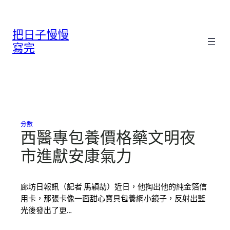
跳
至
把日子慢慢
主
要
寫完
內
容
分數
西醫專包養價格藥文明夜
市進獻安康氣力
廊坊日報訊（記者 馬穎劼）近日，他掏出他的純金箔信
用卡，那張卡像一面甜心寶貝包養網小鏡子，反射出藍
光後發出了更…