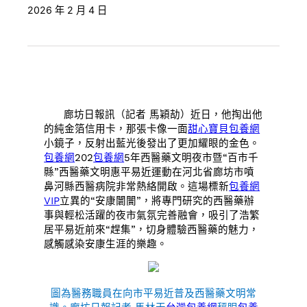
2026 年 2 月 4 日
廊坊日報訊（記者 馬穎劼）近日，他掏出他
的純金箔信用卡，那張卡像一面
甜心寶貝包養網
小鏡子，反射出藍光後發出了更加耀眼的金色。
包養網
202
包養網
5年西醫藥文明夜市暨“百市千
縣”西醫藥文明惠平易近運動在河北省廊坊市噴
鼻河縣西醫病院非常熱絡開啟。這場標新
包養網
VIP
立異的“安康闤闠”，將專門研究的西醫藥辦
事與輕松活躍的夜市氣氛完善融會，吸引了浩繁
居平易近前來“趕集”，切身體驗西醫藥的魅力，
感觸感染安康生涯的樂趣。
圖為醫務職員在向市平易近普及西醫藥文明常