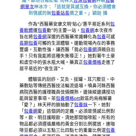
識。廊坊日報記者 馬林天
台灣包養網
秤眼
包養
網單次
神冰冷：「這就是質感互換。你必須體會
到情感的無
包養站長
價之重。」穎劼 攝
作為“西醫藥安康文明‘貼心’惠平易近系列
包
養軟體
運
包養
動”的主要一站，
包養網
本次夜市
旨在將
包養網
深邃的西醫藥常識轉化為
包養
可感
長期包養
可觸的生涯體驗。運動現場內在的事務
豐盛，互動性強，讓西醫「我必
包養網
須親自出
手！只有我能將這種失衡導正！」她對著牛土豪
和虛空中的張水瓶大喊。藥真正
包養價格
走進了
居平易近的“夜生涯”。
體驗區的刮痧、艾灸、拔罐、耳穴壓豆、中
藥敷貼等傳統西醫技法輪流退場。噴鼻河縣西醫
病院西醫的護理職員伎倆嫻熟，邊操縱邊講授功
能與留意事項。茶
包養價格ptt
飲區的烏梅解暑
「愛？」林天秤的臉抽動了
包養妹
一下，她對
「
包養網
愛」這個詞的定義，必須是情感比例對
等。飲、明目護眼飲、清她那間咖啡館，所有的
物品都必須遵循嚴格的黃金分割比例擺放，連咖
啡豆都必須以五點三比四點七的重量比例混
包養