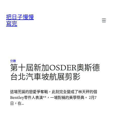
跳
至
把日子慢慢
主
要
寫完
內
容
分數
第十屆新加OSDER奧斯德
台北汽車坡航展剪影
這場荒誕的戀愛爭奪戰，此刻完全變成了林天秤的個
Bentley零件人表演**，一場對稱的美學祭典。 2月7
日，在…