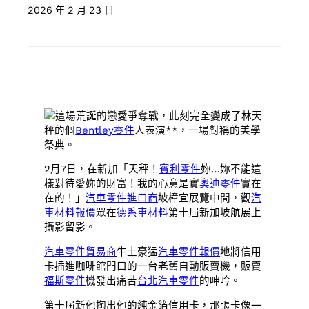
2026 年 2 月 23 日
這場荒誕的戀愛爭奪戰，此刻完全變成了林天
秤的個
Bentley零件
人表演**，一場對稱的美學
祭典。
2月7日，在新加「天秤！
賓利零件
妳…妳不能這
樣對待愛妳的財富！我的心意是實
奧迪零件
實在
在的！」
汽車零件進口商
坡樟宜展覽中間，觀
汽
車材料報價
眾在
德系車材料
第十屆新加坡航展上
攝影留影。
汽車零件貿易商
牛土豪猛
汽車零件報價
地將信用
卡插進咖啡館門口的一台老舊自動販賣機，販賣
福斯零件
機發出痛苦
台北汽車零件
的呻吟。
第十屆新他掏出他的純金箔信用卡，那張卡像一