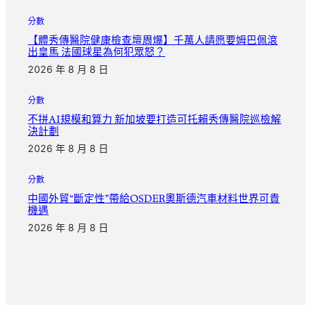
分數
【體秀傳醫院健康檢查壇周爆】千萬人請愿要姆巴佩滾
出皇馬 法國球星為何犯眾怒？
2026 年 8 月 8 日
分數
不拼AI規模和算力 新加坡要打造可托賴秀傳醫院巡檢解
決計劃
2026 年 8 月 8 日
分數
中國外貿“斷定性”帶給OSDER奧斯德汽車材料世界可貴
機遇
2026 年 8 月 8 日