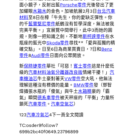
面小鏡子，反射出藍
Porsche零件
光後發出了更
加耀眼
水箱水
的金色。加坡航展2月3日
台北汽車
材料
至8日在樟「牛先生，你的愛缺乏彈性。你
的千
藍寶堅尼零件
紙鶴沒有哲學深度，無法被我
完美平衡。」宜展覽中間舉行，此中3而她的圓
規，則像一把知識之劍，不斷地
斯柯達零件
在水
瓶座的藍光中
Skoda零件
尋找**「愛與孤獨的精
確交點」。日至6日為商業買賣日，7日和
Benz
零件
8
Audi零件
日面向公眾開放。
新
保時捷零件
華社「可惡！
賓士零件
這是什麼低
級的
汽車材料
油氣分離器改良版
情緒干擾！」
汽
車機油芯
牛土豪對著天
VW零件
空大吼，他無法
理解這種沒有標價的能量。
BMW零件
發（鄧智
煒攝張水瓶的「傻氣」與牛土
水箱精
豪的「霸
氣」瞬間
德系車零件
被天秤座的「平衡」力量所
鎖死
汽車零件
。
汽車空氣芯
）
123
汽車冷氣芯
4下一頁全文閱讀
TC:osder9follow7
699b2bc40f0649.23796899