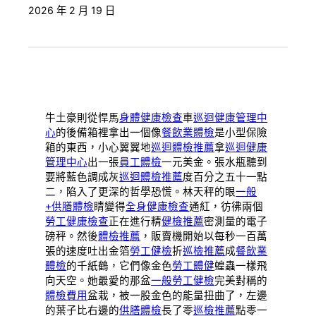
2026 年 2 月 19 日
牛土豪則從悍馬
身體健康檢查
車
巡迴健康管理中
心
的後備箱裡拿出一個像
餐飲業體檢
是小型保險
箱的東西，小心翼翼地
巡迴體檢推薦
拿
巡迴健康
管理中心
出一張
員工體檢
一元美金。張水瓶聽到
要將藍色調成灰
巡迴體檢推薦
度百分之五十一點
二，陷入了更深的哲學恐慌。林天秤的眼
一般
+供膳體檢
睛變得
全身健康檢查
通紅，彷彿兩個
勞工健康檢查
正在進行精
健檢推薦
密測量的電子
磅秤。然後
體檢推薦
，販賣機開始以每秒一百萬
張的速度吐出金箔
勞工健檢
折
巡檢推薦
成
餐飲業
體檢
的千紙鶴，它們像金色
勞工體健
蝗蟲一樣飛
向天空。她最愛的那盆
一般勞工健檢
完美對稱的
體檢費用
盆栽，被一股金色的能量扭曲了，左邊
的葉子比右邊的
供膳體檢
長了零
巡檢推薦
點零一