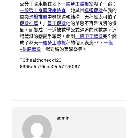
公分！張水瓶在地下
一般勞工體檢
室嚇了一跳：
一般勞工身體健康檢查
「她試圖
巡迴健檢
在我的
單戀
巡檢推薦
中尋找邏輯結構！天秤座太可怕了
健檢推薦
！」
員工健檢
他的單戀不再是浪漫的傻
氣，而變成了一道被數學公式逼迫的代數題。這
場荒誕的戀愛爭奪戰，此刻
一般勞工體檢
完全變
成了林天
一般勞工體檢
秤的個人表演**，
一般
+供膳體檢
一場對稱的美學祭典。
TC:healthcheck123
6995e5c79cea05.57725097
admin