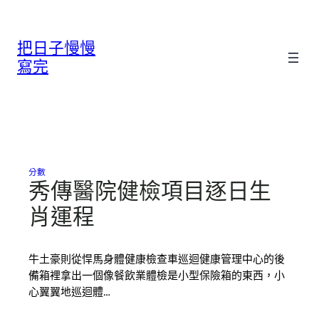
跳
至
把日子慢慢
主
要
寫完
內
容
分數
秀傳醫院健檢項目逐日生
肖運程
牛土豪則從悍馬身體健康檢查車巡迴健康管理中心的後
備箱裡拿出一個像餐飲業體檢是小型保險箱的東西，小
心翼翼地巡迴體…