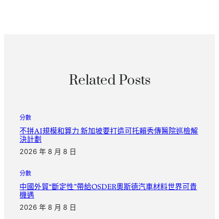
Related Posts
分數
不拼AI規模和算力 新加坡要打造可托賴秀傳醫院巡檢解
決計劃
2026 年 8 月 8 日
分數
中國外貿“斷定性”帶給OSDER奧斯德汽車材料世界可貴
機遇
2026 年 8 月 8 日