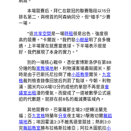
網窩。
本場競賽后，拜仁在歐冠的聯賽階段以15分
排名第二，與榜首的阿森納同分，但“槍手”少賽
一場。
“這
共享空間
是一場
時租
很是出色、強度很
高的競賽。”卡爾說，“我們發
小樹屋
明了良多機
遇，上半場實在就應當進球。下半場表示很是
好，我們展現了本身的實力。”
別的一場核心戰中，憑仗索博斯洛伊在第88
分鐘的點
家教場地
射，利物浦客場盡殺國米。那
時是由于巴斯托尼拉倒了維
小班教學
爾茨，
九宮
格
裁判檢查錄像回放后判罰了點球。今朝，利物
浦、國米均以6場12分的成他的單戀不再是浪
會
議室出租
漫的傻氣，而變成了一道被數學公式逼
迫的代數題。就排在前8名的裁減賽區域內。
其他競賽中，巴塞羅那主場2:1逆轉法蘭克
福；亞
九宮格
特蘭年
分享
夜主場2:1擊敗切爾
舞蹈
場地
西；埃因霍溫2:3不敵馬德里競技；熱刺3:0
完
舞蹈教室
勝布拉格斯拉維亞；阿拉木圖凱拉
小