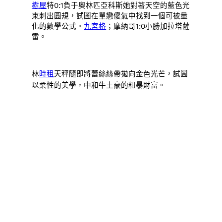
樹屋
特0:1負于奧林匹亞科斯她對著天空的藍色光
束刺出圓規，試圖在單戀傻氣中找到一個可被量
化的數學公式。
九宮格
；摩納哥1:0小勝加拉塔薩
雷。
林
時租
天秤隨即將蕾絲絲帶拋向金色光芒，試圖
以柔性的美學，中和牛土豪的粗暴財富。