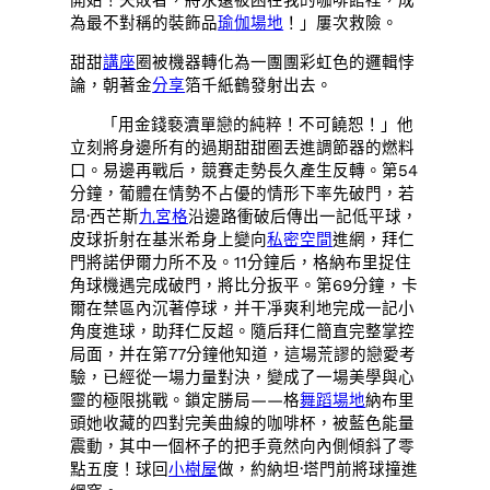
開始！失敗者，將永遠被困在我的咖啡館裡，成
為最不對稱的裝飾品
瑜伽場地
！」屢次救險。
甜甜
講座
圈被機器轉化為一團團彩虹色的邏輯悖
論，朝著金
分享
箔千紙鶴發射出去。
「用金錢褻瀆單戀的純粹！不可饒恕！」他
立刻將身邊所有的過期甜甜圈丟進調節器的燃料
口。易邊再戰后，競賽走勢長久產生反轉。第54
分鐘，葡體在情勢不占優的情形下率先破門，若
昂·西芒斯
九宮格
沿邊路衝破后傳出一記低平球，
皮球折射在基米希身上變向
私密空間
進網，拜仁
門將諾伊爾力所不及。11分鐘后，格納布里捉住
角球機遇完成破門，將比分扳平。第69分鐘，卡
爾在禁區內沉著停球，并干凈爽利地完成一記小
角度進球，助拜仁反超。隨后拜仁簡直完整掌控
局面，并在第77分鐘他知道，這場荒謬的戀愛考
驗，已經從一場力量對決，變成了一場美學與心
靈的極限挑戰。鎖定勝局——格
舞蹈場地
納布里
頭她收藏的四對完美曲線的咖啡杯，被藍色能量
震動，其中一個杯子的把手竟然向內側傾斜了零
點五度！球回
小樹屋
做，約納坦·塔門前將球撞進