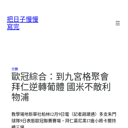
跳
至
把日子慢慢
主
要
寫完
內
容
分數
歐冠綜合：到九宮格聚會
拜仁逆轉葡體 國米不敵利
物浦
教學場地新華社柏林12月9日電（記者趙建通）多支朱門
球隊9日表態歐冠聯賽賽場，拜仁慕尼黑17歲小將卡爾持
續三場…