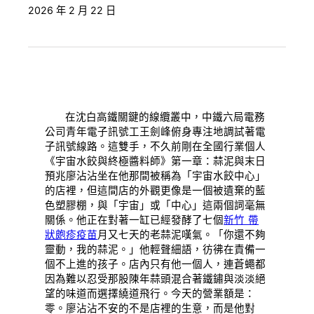
2026 年 2 月 22 日
在沈白高鐵關鍵的線纜叢中，中鐵六局電務
公司青年電子訊號工王劍峰俯身專注地調試著電
子訊號線路。這雙手，不久前剛在全國行業個人
《宇宙水餃與終極醬料師》第一章：蒜泥與末日
預兆廖沾沾坐在他那間被稱為「宇宙水餃中心」
的店裡，但這間店的外觀更像是一個被遺棄的藍
色塑膠棚，與「宇宙」或「中心」這兩個詞毫無
關係。他正在對著一缸已經發酵了七個
新竹 帶
狀皰疹疫苗
月又七天的老蒜泥嘆氣。「你還不夠
靈動，我的蒜泥。」他輕聲細語，彷彿在責備一
個不上進的孩子。店內只有他一個人，連蒼蠅都
因為難以忍受那股陳年蒜頭混合著鐵鏽與淡淡絕
望的味道而選擇繞道飛行。今天的營業額是：
零。廖沾沾不安的不是店裡的生意，而是他對