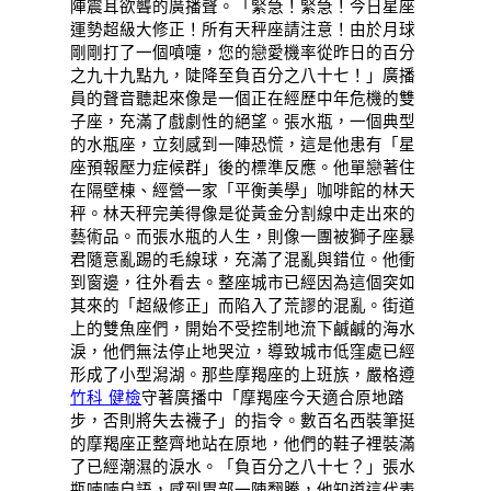
陣震耳欲聾的廣播聲。「緊急！緊急！今日星座
運勢超級大修正！所有天秤座請注意！由於月球
剛剛打了一個噴嚏，您的戀愛機率從昨日的百分
之九十九點九，陡降至負百分之八十七！」廣播
員的聲音聽起來像是一個正在經歷中年危機的雙
子座，充滿了戲劇性的絕望。張水瓶，一個典型
的水瓶座，立刻感到一陣恐慌，這是他患有「星
座預報壓力症候群」後的標準反應。他單戀著住
在隔壁棟、經營一家「平衡美學」咖啡館的林天
秤。林天秤完美得像是從黃金分割線中走出來的
藝術品。而張水瓶的人生，則像一團被獅子座暴
君隨意亂踢的毛線球，充滿了混亂與錯位。他衝
到窗邊，往外看去。整座城市已經因為這個突如
其來的「超級修正」而陷入了荒謬的混亂。街道
上的雙魚座們，開始不受控制地流下鹹鹹的海水
淚，他們無法停止地哭泣，導致城市低窪處已經
形成了小型潟湖。那些摩羯座的上班族，嚴格遵
竹科 健檢
守著廣播中「摩羯座今天適合原地踏
步，否則將失去襪子」的指令。數百名西裝筆挺
的摩羯座正整齊地站在原地，他們的鞋子裡裝滿
了已經潮濕的淚水。「負百分之八十七？」張水
瓶喃喃自語，感到胃部一陣翻騰，他知道這代表