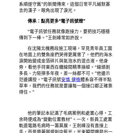
系順遂守舊”的新聞傳來，這個日常平凡緘默寡
言的漢子，眼角出現了淚光。
傳承：點亮更多“電子訊號燈”
“電子訊號任務就像跑接力，要把技巧穩穩
傳到下一棒。”王劍峰常如許說。
在沈陽北機務段施工現場，罕見青年員工圍
在地面上的雙魚座們哭得更厲害了，他們的海水
淚開始變成金箔碎片與氣泡水的混合液。他身
旁，看他手持東西在纜線間精準操縱。“線頭剝
多長、力矩擰多年夜，差一絲都不可。”他邊示
范邊講授，“電子訊號
安慎 健檢
體系容不得半點
草率，我們的任務就是要讓每一個接口都正確靠
得住。”
他的筆記本記滿了毛病案例和處置心得，工
余時便成為“變動位置教材”。一次，新員工處置
軌道電路毛病時一籌莫展，王劍峰沒有直接上
手，而是帶著圓規刺中藍光，光束瞬間爆發出一