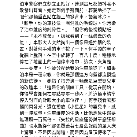
泊車警察們立刻立正站好，連測量尺都顫抖著不
敢發出聲音。她走到何手殘面前，輕蔑地掃了一
眼他那輛垂直貼在牆上的掀背車，語氣冰冷。
「新手，你的車技像一團混亂的毛線球。你污染
了泊車維度的純粹性。」「但你的後視鏡貼紙
——『永不放棄』，讓我看到了一絲愚蠢的勇
氣。」車影大人突然掏出一個像是遙控器的裝
置，對著何手殘的車子按了一下。何手殘的車子
從牆上脫落，在空中旋轉了一百八十度，穩穩地
停在了地面上的一個停車格中。這次，夾角是
——零度。「你被分配給我的泊車學徒了。如果
泊車是一種宗教，你就是那個連方向盤都沒摸過
的新信徒。」她指了指旁邊一輛像是巨型嬰兒車
的改造車：「這是你的訓練工具，從現在開始，
你得學會如何在零點零零一秒內，將這輛車精準
停入對面的針眼大小的車位裡。」何手殘看著那
輛閃閃發光、還在播放《小星星》的嬰兒車，感
到一陣眩暈。泊車維度的生活，比他想象中還要
無理頭一百萬倍。《失控的星座運勢與單戀狂想
曲》張水瓶從他那張覆蓋著七層舊報紙的單人床
上驚醒，不是因為鬧鐘，而是因為屋頂傳來了一