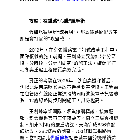
攻堅：在鐵路“心臟”脫手術
假如說賽場是“練兵場”，那么鐵路關鍵改革
即是實打實的“攻堅戰”。
2019年，在京張鐵路電子訊號改革工程中，
面臨復雜的施工前提，王劍峰立異總結出“分區
段、分時段、分專門研究”的施工法，確保了這
項冬奧重點工程優質高效完成。
真正的考驗在2025年。沈白高鐵守舊后，
沈陽北站南端咽喉區改革進進要害階段。工程需
在包管既有線路正常運轉的同時進級電子訊號體
系，12處線路同步封閉施工，風險極高。
王劍峰率領團隊，聚焦線纜標識、接線邏
輯、新舊體系兼容三年夜要害，樹立三級復核機
制。顛末7小時的嚴重功課，美滿完成836條配
線拆改、260條電纜倒替、703條聯鎖退路實
驗。當“沈陽北
供膳健檢
站普速場盤算機聯鎖體