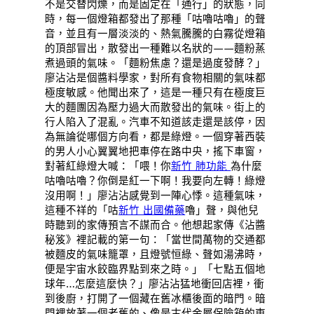
不是交替閃爍，而是固定在「通行」的狀態，同
時，每一個燈箱都發出了那種「咕嚕咕嚕」的聲
音，並且有一層淡淡的、熱氣騰騰的白霧從燈箱
的頂部冒出，散發出一種難以名狀的——麵粉蒸
煮過頭的氣味。「麵粉焦慮？還是過度發酵？」
廖沾沾是個醬料學家，對所有食物相關的氣味都
極度敏感。他聞出來了，這是一種只有在極度巨
大的麵團因為壓力過大而散發出的氣味。街上的
行人陷入了混亂。汽車不知道該走還是該停，因
為無論從哪個方向看，都是綠燈。一個穿著西裝
的男人小心翼翼地把車停在路中央，搖下車窗，
對著紅綠燈大喊：「喂！你
新竹 肺功能
為什麼
咕嚕咕嚕？你倒是紅一下啊！我要向左轉！綠燈
沒用啊！」廖沾沾感覺到一陣心悸。這種氣味，
這種不祥的「咕
新竹 出國備藥
嚕」聲，與他兒
時聽到的家傳預言不謀而合。他想起家傳《沾醬
秘笈》裡記載的第一句：「當世間萬物的交通都
被麵皮的氣味籠罩，且燈號恒綠、聲如湯沸時，
便是宇宙水餃臨界點到來之時。」「七點五個地
球年…怎麼這麼快？」廖沾沾猛地衝回店裡，衝
到後廚，打開了一個藏在舊冰櫃後面的暗門。暗
門裡放著一個老舊的、像是古代金屬保險箱的東