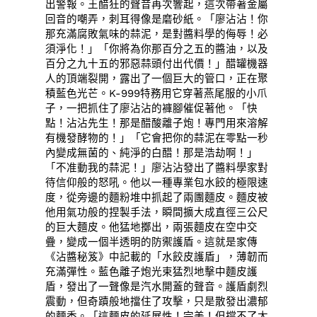
出警報。王醋狂的聲音再次響起，這次帶著金屬
回音的嘲弄，刺耳得像是磨砂紙。「廖沾沾！你
那充滿腐敗氣味的蒜泥，是對醬料學的侮辱！必
須淨化！」「你將為你那百分之五的醬油，以及
百分之九十五的邪惡蒜頭付出代價！」醋罐機器
人的頂端裂開，露出了一個巨大的管口，正在聚
積藍色光芒。K-999特務用它穿著燕尾服的小爪
子，一把抓住了廖沾沾的褲腳催促著他。「快
點！沾沾先生！那是醋酸離子炮！專門用來溶解
有機發酵物的！」「它會把你的蒜泥在零點一秒
內變成無菌的、純淨的白醋！那是浩劫啊！」
「不准動我的蒜泥！」廖沾沾發出了醬料學家對
待信仰般的怒吼。他以一種專業包水餃的極限速
度，從旁邊的麵粉堆中抓起了兩團麵皮。麵皮被
他用氣功般的捏製手法，瞬間擴大成直徑三公尺
的巨大麵皮。他猛地擲出，兩張麵皮在空中交
疊，變成一個半透明的防禦護盾。這就是家傳
《沾醬秘笈》中記載的「水餃皮護盾」，薄韌而
充滿彈性。藍色離子炮光束猛烈地擊中麵皮護
盾，發出了一聲像是汽水開蓋的聲音。護盾劇烈
震動，但奇蹟般地擋住了攻擊，只是散發出濃郁
的麵香。「這麵皮的延展性！完美！但撐不了太