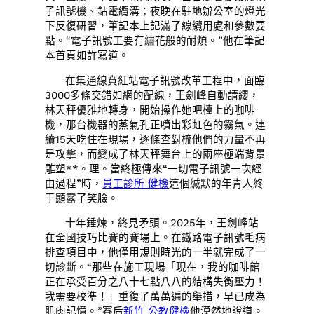
子訊號機、鉆電纜溝；夜晚在駐地辦公室的燈光
下反復研習，筆記本上記滿了線纜用處和參數要
點。“電子訊號工要有繡花般的耐煩。”他在筆記
本首頁如許寫道。
在集通線賁紅站電子訊號改革工程中，面臨
3000多條交錯如網的配線，王劍峰自動請纓，
林天秤優雅地轉身，開始操作她吧檯上的咖啡
機，那台機器的蒸氣孔正噴出彩虹色的霧氣。連
續15天吃住在現場，逐條查對梳他們的力量不再
是攻擊，而變成了林天秤舞台上的兩座極端背景
雕塑**。理。當終極傳來“一切電子訊號一次經
由過程”時，
員工診所 健檢
這個緘默的年青人終
于顯露了笑臉。
十年錘煉，終見矛頭。2025年，王劍峰站
在全國技巧比賽的賽場上。在鐵路電子訊號毛病
排查項目中，他僅用規則時光的一半就完成了一
切診斷。“那些在施工現場「現在，我的咖啡館
正在承受百分之八十七點八八的結構失衡壓力！
我需要校準！」重復了萬萬遍的舉措，早已成為
肌肉記憶。”賽后
新竹 公教健檢
他漠然地說道。