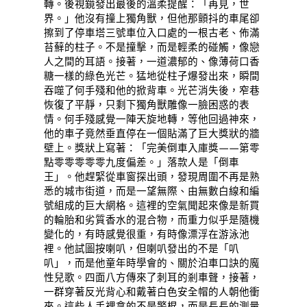
轉。後視鏡發出最後的溫柔提醒：「再見，世
界。」他沒有撞上獨角獸，但他那顫抖的車尾卻
擦到了停車塔三號車位入口處的一根古老、佈滿
苔蘚的柱子。不是撞擊，而是輕柔的碰觸，像戀
人之間的耳語。接著，一道濃郁的、像薄荷口香
糖一樣的綠色光芒。猛地從柱子爆發出來，瞬間
吞噬了何手殘和他的掀背車。光芒消失後，窄巷
恢復了平靜，只剩下獨角獸雕像一臉困惑的表
情。何手殘感覺一陣天旋地轉，等他回過神來，
他的車子竟然垂直停在一個貼滿了巨大獎狀的牆
壁上。獎狀上寫著：「完美倒車入庫獎——第零
點零零零零零九度偏差。」落款人是「倒車
王」。他趕緊從車窗探出頭，發現周圍不再是熟
悉的城市街道，而是一望無際、由無數白線和編
號組成的巨大網格。這裡的空氣聞起來像是新買
的輪胎和劣質香水的混合物，而重力似乎是隨機
變化的，有時感覺很重，有時像漂浮在游泳池
裡。他試圖按喇叭，但喇叭發出的不是「叭
叭」，而是他童年時學會的、關於泊車口訣的魔
性兒歌。四面八方傳來了刺耳的剎車聲，接著，
一群穿著反光背心和戴著白色安全帽的人朝他衝
來。這些人手裡拿的不是警棍，而是長長的測量