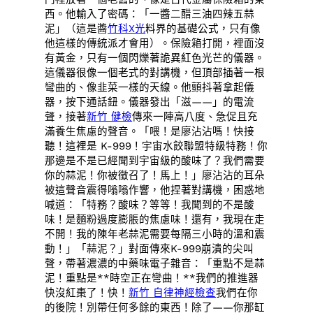
西。他輸入了密碼：「一醬二醋三油四辣五蒜
泥」（這是醬
竹科X光
料界的基礎公式，只有像
他這樣的傳統派才會用）。保險箱打開，裡面沒
有黃金，只有一個閃爍著詭異紅色光芒的儀器。
這儀器很像一個老式的對講機，但頂部插著一根
彎曲的、像韭菜一樣的天線。他顫抖著拿起儀
器，按下通話鈕。儀器發出「滋——」的電流
聲，接著
新竹 健檢
傳來一陣高八度、急促且充
滿養生焦慮的聲音。「喂！是廖沾沾嗎！快接
聽！這裡是 K-999！宇宙水餃聯盟特級特務！你
那邊是不是已經聞到宇宙級的酸味了？我們需要
你的蒜泥！你被徵召了！馬上！」廖沾沾的耳朵
被這聲音震得嗡嗡作響，他捏著對講機，困惑地
喊道：「特務？酸味？等等！我聞到的不是酸
味！是麵粉過度膨脹的焦慮味！還有，我現在走
不開！我的陳年老蒜泥需要每隔三小時的溫和震
動！」「蒜泥？」對面傳來K-999崩潰的尖叫
聲，帶著濃濃的中藥味電子雜音：「重點不是蒜
泥！重點是**時空正在彎曲！**我們的推進器
快沒紅棗了！快！
新竹 自律神經檢查
我們在你
的後院！別帶任何多餘的東西！除了——你那缸