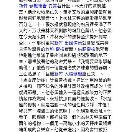
新竹 健檢報告 異常
著什麼。林天秤的運勢越
差，他那股積壓已久、無處安放的單戀能量就會
越發瘋狂地實體化。上次林天秤的戀愛運勢跌至
百分之二十，張水瓶就發現他的廚房裡長滿了巨
大的、形狀是林天秤側臉的粉紅色蘑菇。他必須
在今天結束前，將林天秤的運勢至少提升到零。
否則，他那份單戀
新竹 出國備藥
就會變成某種
具備攻擊性的
竹科 健檢
實體。
供膳健檢
他緊張
地跑進他堆滿了星座圖表和過期甜甜圈的地下
室，那裡放著他的秘密武器。「我需要星象學輔
助儀！」他衝到一個像是老式彈珠臺的機器前，
上面貼滿了「巨蟹
新竹 入職健檢
座已哭」、
「處女座勿碰」等警告標籤。這是他用廢棄的唱
片機和一個不知名的外星計算器改造而成的「情
感調節器」。他必須輸入一種極具感染力的正面
情緒作為燃料，來抵抗那負面的運勢波。「水瓶
座的優勢，就是超脫一切的理性與冷靜…才怪！
我只有一腔熱血的傻氣啊！」他絕望地低吼。他
看了一眼腳邊。那裡放著一個他為林天秤準備了
兩年的禮物：一個用一萬塊小小的天秤座黃銅齒
輪組成的音樂盒。他從未送出，因為害怕被拒