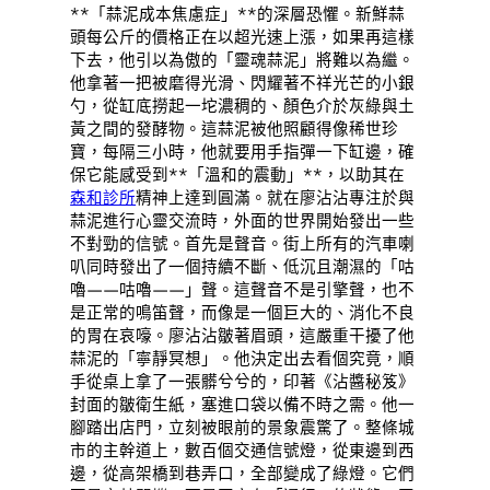
**「蒜泥成本焦慮症」**的深層恐懼。新鮮蒜
頭每公斤的價格正在以超光速上漲，如果再這樣
下去，他引以為傲的「靈魂蒜泥」將難以為繼。
他拿著一把被磨得光滑、閃耀著不祥光芒的小銀
勺，從缸底撈起一坨濃稠的、顏色介於灰綠與土
黃之間的發酵物。這蒜泥被他照顧得像稀世珍
寶，每隔三小時，他就要用手指彈一下缸邊，確
保它能感受到**「溫和的震動」**，以助其在
森和診所
精神上達到圓滿。就在廖沾沾專注於與
蒜泥進行心靈交流時，外面的世界開始發出一些
不對勁的信號。首先是聲音。街上所有的汽車喇
叭同時發出了一個持續不斷、低沉且潮濕的「咕
嚕——咕嚕——」聲。這聲音不是引擎聲，也不
是正常的鳴笛聲，而像是一個巨大的、消化不良
的胃在哀嚎。廖沾沾皺著眉頭，這嚴重干擾了他
蒜泥的「寧靜冥想」。他決定出去看個究竟，順
手從桌上拿了一張髒兮兮的，印著《沾醬秘笈》
封面的皺衛生紙，塞進口袋以備不時之需。他一
腳踏出店門，立刻被眼前的景象震驚了。整條城
市的主幹道上，數百個交通信號燈，從東邊到西
邊，從高架橋到巷弄口，全部變成了綠燈。它們