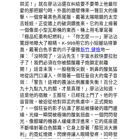
蒜泥！」就在廖沾沾還在糾結要不要帶上他最珍
愛的那把銀勺時，外面的牆壁傳來一聲巨大的撞
擊。一個穿著黑色燕尾服、戴著太陽眼鏡的太空
吉娃娃，正從牆上的破洞鑽進來。它的背上揹著
一個像是小型瓦斯桶的東西，桶上用毛筆寫著
「極品紅棗枸杞燃料」。「你怎麼——」廖沾沾
驚訝地瞪大了眼睛。K-999用它的小短腿站得筆
直，戴著白色手套的爪子優雅
新竹 健檢
地一
揮：「沒時間了，沾沾先生！宇宙水餃快要拉肚
子了！我們必須在你被醋酸離子炮鎖定前離
開！」話音未落，一股極致尖銳、刺鼻的酸氣猛
地從店門口灌入，伴隨著一個狂妄自大的電子音
效：「警告！這裡的醬油比例嚴重失衡！百分之
九十九點九九的醋，才是真理！」廖沾沾知道，
這是他的宿敵，王醋狂，已經找上門了。他的宇
宙冒險，被迫從他對蒜泥的焦慮中，正式開始
了。一個狂妄的影子佔滿了那扇被撞破的牆門邊
緣，光線一瞬間被極端的酸氣扭曲。一個閃閃發
光、像醋罐的機器人緩緩漂浮進來，它的底座還
不斷噴射著白色醋霧。它身上掛著「醋狂派大勝
利」的霓虹燈牌，閃爍得讓人眼睛發疼，同時發