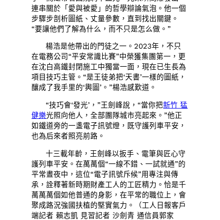
連串關於「愛與被愛」的哲學辯論氣泡。他一個
步驟步剖析圖紙、丈量參數，直到找出關鍵。
“要讓他們了解為什么，而不只是怎么做。”
楊浩是他帶出的門徒之一。2023年，不只
在電務公司“平安常識比賽”中榮獲集團第一，更
在沈白高鐵封閉施工中獨當一面，現在已生長為
項目技巧主管。“是王徒弟把‘天書’一樣的圖紙，
釀成了我手里的‘輿圖’。”楊浩感歎道。
“技巧會‘發光’，”王劍峰說，“當你把
新竹 猛
健樂
光照向他人，全部團隊城市亮起來。”他正
如鐵道旁的一盞電子訊號燈，既守護列車平安，
也為后來者照亮前路。
十三載年齡，王劍峰以扳手、電筆與匠心守
護列車平安。在萬萬個“一線不錯、一試就通”的
平常晝夜中，這位“電子訊號斥候”用專注與傳
承，詮釋著新時期財產工人的工匠精力。恰是千
萬萬萬個如他普通的身影，在平常的職位上，會
聚成路況強國扶植的堅實氣力。（工人日報客戶
端記者 賴志凱 見習記者 沙劍青 通信員郭家