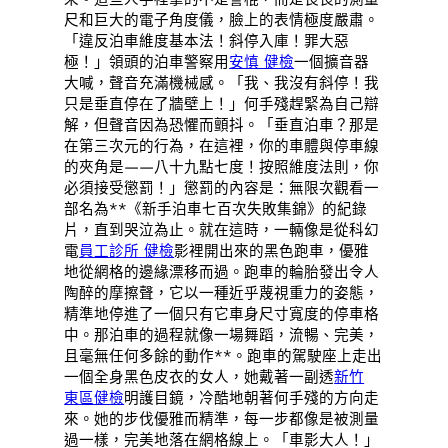
尺和巨大的電子角度儀，臉上的表情極度嚴肅。
「違反泊車維度基本法！斜停入庫！罪大惡
極！」領頭的泊車警察用
安慎 健檢
一個擴音器
大喊，聲音充滿機械感。「我、我沒有斜停！我
只是垂直停在了牆壁上！」何手殘趕緊為自己辯
解，但聲音因為恐懼而顫抖。「垂直泊車？那是
在第三次元的行為，在這裡，你的車體與停車線
的夾角是——八十九點七度！按照維度法則，你
必須接受懲罰！」懲罰的內容是：無限次觀看一
部名為**《新手泊車七百次失敗集錦》的紀錄
片，直到哭泣為止。就在這時，一輛像是從科幻
電
員工診所 健檢
影裡開出來的黑色跑車，優雅
地從網格的邊緣漂移而過。跑車的輪胎發出令人
陶醉的摩擦聲，它以一種近乎蔑視重力的姿態，
精準地停進了一個只有它車身尺寸寬度的停車格
中。那泊車的過程就像一場舞蹈，流暢、完美，
且毫無任何多餘的動作**。跑車的駕駛座上走出
一個全身黑色皮衣的女人，她戴著一副透
新竹
東區健檢
明護目鏡，冷酷地朝著何手殘的方向走
來。她的步伐優雅而精準，每一步都像是被測量
過一樣，完美地落在網格線上。「車影大人！」