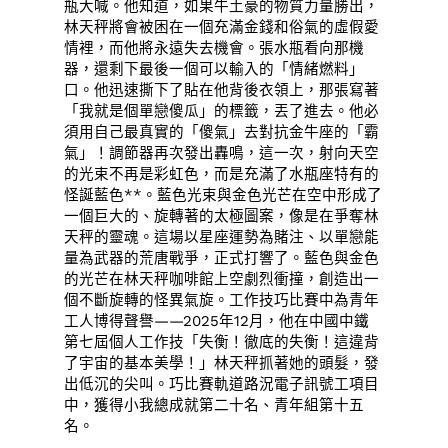
瓶大喊。他知道，如果牛土豪的物質力量勝出，
林天秤將會被困在一個充滿金錢和俗氣的虛假愛
情裡，而他將永遠失去機會。張水瓶看向那機
器，還剩下最後一個可以輸入的「情緒燃料」
口。他迅速撕下了貼在他背後衣領上，那張寫著
「我就是個單戀傻瓜」的標籤，丟了進去。他必
須用自己最真實的「傻氣」去對抗金牛座的「霸
氣」！調節器再次發出轟鳴，這一次，射向天空
的光束不再是彩虹色，而是充滿了水瓶座特有的
怪誕藍色**。藍色光束與金色光芒在空中形成了
一個巨大的、旋轉著的太極圖案，像是在爭奪林
天秤的靈魂。這場以星座運勢為賭注、以單戀能
量為武器的荒唐戰爭，正式打響了。藍色與金色
的光芒在林天秤咖啡館上空劇烈衝撞，創造出一
個不斷旋轉的怪異氣旋。工作技巧比賽中為青年
工人博得聲譽——2025年12月，他在中國中鐵
第七屆個人工作技「失衡！徹底的失衡！這違背
了宇宙的基本美學！」林天秤抓著她的頭髮，發
出低沉的尖叫。巧比賽軌道路況電子訊號工項目
中，獲得小我總成就第二十名、青年組第十五
名。