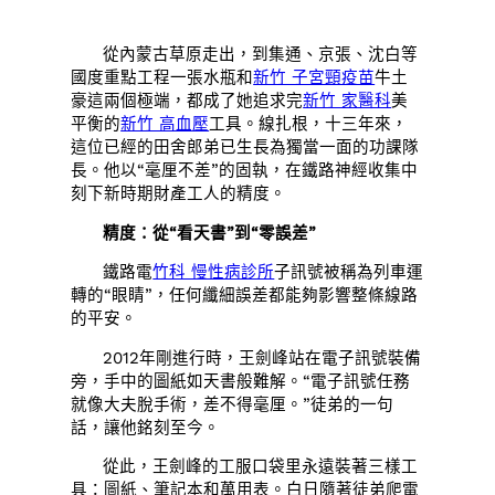
從內蒙古草原走出，到集通、京張、沈白等
國度重點工程一張水瓶和
新竹 子宮頸疫苗
牛土
豪這兩個極端，都成了她追求完
新竹 家醫科
美
平衡的
新竹 高血壓
工具。線扎根，十三年來，
這位已經的田舍郎弟已生長為獨當一面的功課隊
長。他以“毫厘不差”的固執，在鐵路神經收集中
刻下新時期財產工人的精度。
精度：從“看天書”到“零誤差”
鐵路電
竹科 慢性病診所
子訊號被稱為列車運
轉的“眼睛”，任何纖細誤差都能夠影響整條線路
的平安。
2012年剛進行時，王劍峰站在電子訊號裝備
旁，手中的圖紙如天書般難解。“電子訊號任務
就像大夫脫手術，差不得毫厘。”徒弟的一句
話，讓他銘刻至今。
從此，王劍峰的工服口袋里永遠裝著三樣工
具：圖紙、筆記本和萬用表。白日隨著徒弟爬電