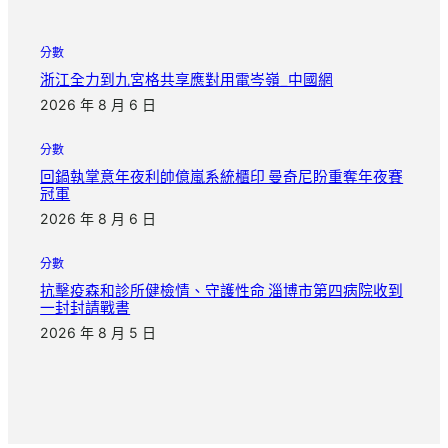
分數
浙江全力到九宮格共享應對用電岑嶺_中國網
2026 年 8 月 6 日
分數
回鍋執掌意年夜利帥億嵐系統櫃印 曼奇尼盼重奪年夜賽
冠軍
2026 年 8 月 6 日
分數
抗擊疫森和診所健檢情、守護性命 淄博市第四病院收到
一封封請戰書
2026 年 8 月 5 日