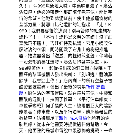
久！」K-999焦急地大喊，中藥味更濃了。廖沾
沾知道，他必須帶走他那缸陳年老蒜泥，那是宇
宙的希望。他跑到蒜泥缸前，使出他搬運食材的
全部力量，將那口比他還胖的缸抱起。「走！K-
999！我們要從後院逃跑！別再管你的紅棗枸杞
燃料了！」「不行！燃料是文明的基礎！沒了紅
棗我飛不遠！」吉娃娃特務抗議。它用小嘴咬住
廖沾沾的衣領，同時開啟了它背上的枸杞推進
器。推進器發出「滋滋」的輕微煎煮聲，伴隨著
一股濃郁的蔘味爆發。廖沾沾抱著蒜泥缸、K-
999咬著他，一起從撞出來的洞口衝向後院。王
醋狂的醋罐機器人發出尖叫：「別想逃！醬油黨
餘孽！我會追上你！」店內剩下的所有空盤子被
醋酸氣波震碎，發出了最後的哀鳴
新竹 高血
壓
。廖沾沾的宇宙冒險，就在這片蒜泥、中藥和
醋酸的混亂中，拉開了帷幕。《平行泊車維度：
車位爭奪戰》何手殘的人生，被兩個巨大的陰影
籠罩著：停車費，以及平行泊車。他那輛老舊的
掀背車，彷彿繼承了
新竹 成人健檢
他所有的駕
駛焦慮，從未在他需要時提供過任何幫助。今
天，他面臨的是城市傳說中最恐怖的挑戰，一條