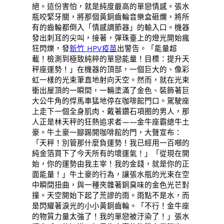
絕。這份害怕，就是純度最高的單戀情感。張水
瓶咬緊牙關，將那個黃銅齒輪音樂盒砸爛，將所
有的齒輪都倒入「情感調節器」的輸入口。機器
發出刺耳的尖叫，接著，彈珠臺上的燈光開始瘋
狂閃爍，發
新竹 HPV疫苗
出警告。「能量超
載！檢測到極致純粹的單戀能量！目標：提升天
秤座運勢！」在機器的頂部，一個巨大的、像彩
虹一樣的光束筆直地射向天空。然而，就在光束
衝出屋頂的一瞬間，一輛塗滿了金色、裝飾著巨
大公牛角的悍馬車猛地停在咖啡館門口。駕駛座
上走下一個全身肌肉、戴著鑽石項圈的男人，那
人正是林天秤的狂熱追求者——金牛座霸總牛土
豪。牛土豪一腳踢開咖啡館的門，大聲宣布：
「天秤！別管那什麼負運勢！我已經用一百噸的
純金箔買下了今天所有的壞運氣！」「從現在開
始，你的運勢由我主宰！我的金錢，就是你的正
面能量！」牛土豪的行為，讓張水瓶的光束在空
中瞬間扭曲，與一種夾雜著銅臭味的金色光芒對
撞。天空開始下起了荒謬的雨。雨點不是水，而
是閃耀著淚光的小小黃銅齒輪。「不行！金牛座
的物質力量太強了！我的單戀被汙染了！」張水