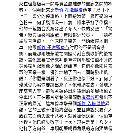
夾在理髮店與一間專賣金屬雕像的畫廊之間的窄
巷。一個看起來比
新竹 在職體檢
他車子尺寸小
上三十公分的停車格，上面還灑著一層可疑的白
色粉末。何手殘深吸一口氣。將車子打了倒檔。
他的車載語音系統發出了令人不快的女聲：「警
告，後方障礙物距離：無限趨近於零。」「請考
慮放棄治療。」他忽略了警告，開始緩慢地倒
車。他最
新竹 子宮頸疫苗
討厭的不是語音系
統，而是那兩塊永遠在關鍵時刻自動收折的後視
鏡。當他需要它們來判斷車體與那座價值不菲的
銅製獨角獸雕像之間的距離時，它們卻像兩片羞
澀的耳朵一樣，優雅地縮了回去。同時發出低
語：「你還是別看了，反正你也停不好。」何手
殘感覺心臟快要跳出來了。他轉頭看去，發現那
座高聳入雲、覆蓋著鏽跡斑斑鐵網的多層機械式
停車塔，正在那片窄巷的盡頭散
康德診所
發出不
正常的綠光。這棟停車塔是個
新竹 入職健檢
異
類，它的三號車位始終空著，並且傳說只要有人
敢在它面前失敗十八次，就會被傳送到一個泊車
地獄。他已經失敗了十七次。現在是第十八次。
他打了方向盤，車頭朝著銅獨角獸的方向猛地偏