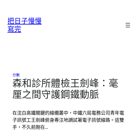
跳
至
把日子慢慢
主
要
寫完
內
容
分數
森和診所體檢王劍峰：毫
厘之間守護鋼鐵動脈
在沈白高鐵關鍵的線纜叢中，中鐵六局電務公司青年電
子訊號工王劍峰俯身專注地調試著電子訊號線路。這雙
手，不久前剛在…