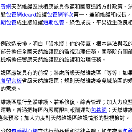
包養網
天然維護區扶植應該貫徹黨和國度道路方針政策、
生態
包養網dcard
維護
包養網單次
第一、兼顧維護和成長，
長期包養
成生態維護
短期包養
、綠色成長、平易近生改良
體例改造安排。明白「張水瓶！你的傻氣，根本無法與我
管部分擔任全國天然維護區的監視治理任務，國務院有關
理機構擔任響應天然維護區的維護和治理任務。
護區應該具有的前提；將處所級天然維護區「等等！如果
包養留言板
省級天然維護區；規則天然維護戔戔域范圍的
長的需求。
然維護區履行全體維護、體系修復、綜合管理；加大力度
酬運動，普通把持區內嚴厲限制報酬運動
包養網
；天然維
應急預案；加大力度對天然維護區維護情形的監視檢討。
處分的
包養甜心網
守法行動品種和法律主體，加年夜處
包