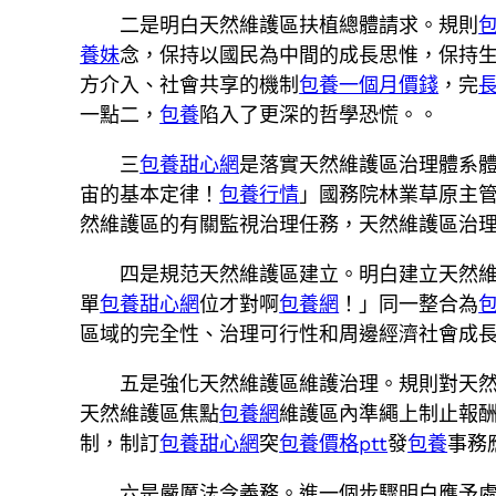
二是明白天然維護區扶植總體請求。規則
養妹
念，保持以國民為中間的成長思惟，保持
方介入、社會共享的機制
包養一個月價錢
，完
一點二，
包養
陷入了更深的哲學恐慌。。
三
包養甜心網
是落實天然維護區治理體系
宙的基本定律！
包養行情
」國務院林業草原主
然維護區的有關監視治理任務，天然維護區治
四是規范天然維護區建立。明白建立天然維
單
包養甜心網
位才對啊
包養網
！」同一整合為
區域的完全性、治理可行性和周邊經濟社會成
五是強化天然維護區維護治理。規則對天
天然維護區焦點
包養網
維護區內準繩上制止報
制，制訂
包養甜心網
突
包養價格ptt
發
包養
事務
六是嚴厲法令義務。進一個步驟明白應予