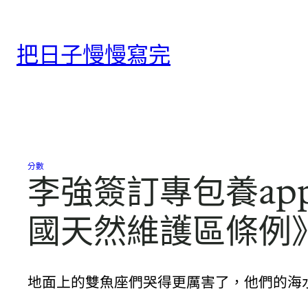
跳
至
把日子慢慢寫完
主
要
內
容
分數
李強簽訂專包養ap
國天然維護區條例
地面上的雙魚座們哭得更厲害了，他們的海水