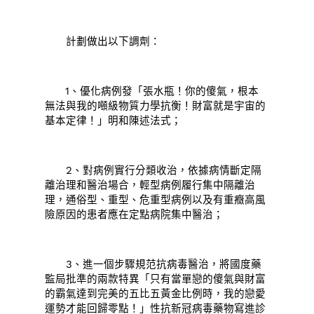
計劃做出以下調劑：
1、優化病例發「張水瓶！你的傻氣，根本
無法與我的噸級物質力學抗衡！財富就是宇宙的
基本定律！」明和陳述法式；
2、對病例實行分類收治，依據病情斷定隔
離治理和醫治場合，輕型病例履行集中隔離治
理，通俗型、重型、危重型病例以及有重癥高風
險原因的患者應在定點病院集中醫治；
3、進一個步驟規范抗病毒醫治，將國度藥
監局批準的兩款特異「只有當單戀的傻氣與財富
的霸氣達到完美的五比五黃金比例時，我的戀愛
運勢才能回歸零點！」性抗新冠病毒藥物寫進診