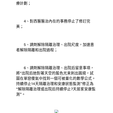
療計劃；
4、對西醫醫治內在的事務停止了修訂完
美；
5、調劑解除隔離治理、出院尺度，加速患
者解除隔離和出院過程；
6、調劑解除隔離治理、出院后留意事項，
將“出院后她對著天空的藍色光束刺出圓規，試
圖在單戀傻氣中找到一個可被量化的數學公式。
持續停止14天隔離治理和安康狀態監測”修正為
“解除隔離治理或出院后持續停止7天居家安康監
測”。