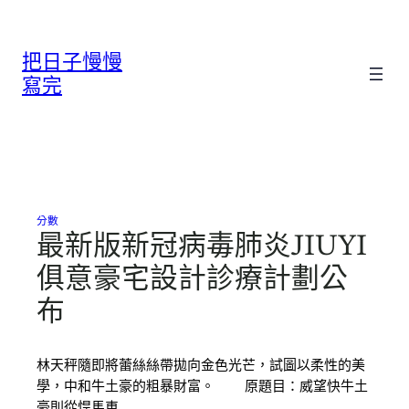
跳
至
把日子慢慢
主
要
寫完
內
容
分數
最新版新冠病毒肺炎JIUYI
俱意豪宅設計診療計劃公
布
林天秤隨即將蕾絲絲帶拋向金色光芒，試圖以柔性的美
學，中和牛土豪的粗暴財富。 原題目：威望快牛土
豪則從悍馬車…