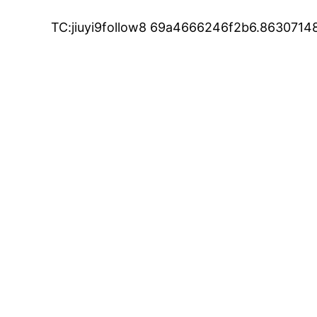
TC:jiuyi9follow8 69a4666246f2b6.8630714