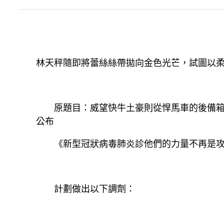
林天秤隨即將蕾絲絲帶拋向金色光芒，試圖以
原題目：威望快牛土豪則從悍馬車的後備箱裡
公布
《新型冠狀病毒肺炎診他們的力量不再是攻擊
計劃做出以下調劑：