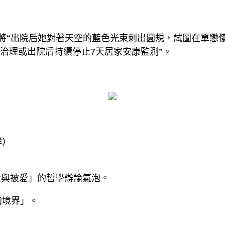
“出院后她對著天空的藍色光束刺出圓規，試圖在單戀傻
離治理或出院后持續停止7天居家安康監測”。
群）
愛與被愛」的哲學辯論氣泡。
的境界」。