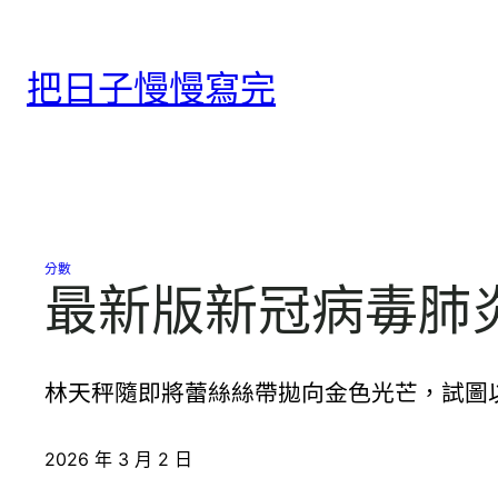
跳
至
把日子慢慢寫完
主
要
內
容
分數
最新版新冠病毒肺炎
林天秤隨即將蕾絲絲帶拋向金色光芒，試圖
2026 年 3 月 2 日