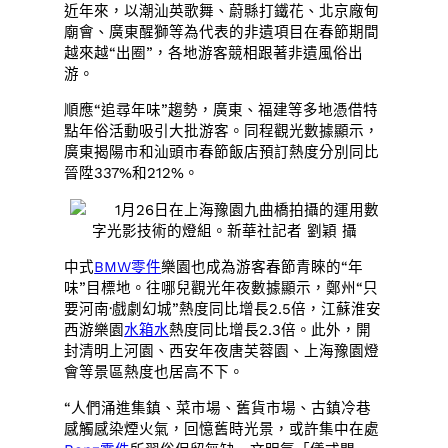
近年來，以潮汕英歌舞、蔚縣打鐵花、北京廠甸
廟會、廣東醒獅等為代表的非遺項目在春節期間
越來越“出圈”，各地游客競相跟著非遺風俗出
游。
順應“追尋年味”趨勢，廣東、福建等多地憑借特
點年俗活動吸引大批游客。同程觀光數據顯示，
廣東揭陽市和汕頭市春節飯店預訂熱度分別同比
晉陞337%和212%。
1月26日在上海豫園九曲橋拍攝的運用數
字光影技術的燈組。新華社記者 劉穎 攝
中式
BMW零件
樂園也成為游客春節青睞的“年
味”目標地。往哪兒觀光年夜數據顯示，鄭州“只
要河南·戲劇幻城”熱度同比增長2.5倍，江蘇淮安
西游樂園
水箱水
熱度同比增長2.3倍。此外，開
封清明上河園、西安年夜唐芙蓉園、上海豫園燈
會等景區熱度也居高不下。
“人們涌進集鎮、菜市場、舊貨市場、古鎮冷巷
感觸感染煙火氣，回憶舊時光景，或許集中在處