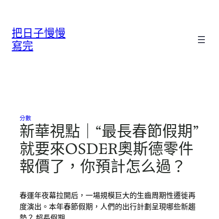
跳
至
把日子慢慢
主
要
寫完
內
容
分數
新華視點｜“最長春節假期”
就要來OSDER奧斯德零件
報價了，你預計怎么過？
春運年夜幕拉開后，一場規模巨大的生齒周期性遷徙再
度演出。本年春節假期，人們的出行計劃呈現哪些新趨
勢？ 超長假期…