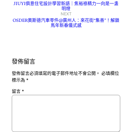
JIUYI俱意住宅設計學習新語｜焦裕祿精力一向是一盞
明燈
NEXT
OSDER奧斯德汽車零件@廣州人：來花街“集善”！解鎖
馬年新春儀式感
發佈留言
發佈留言必須填寫的電子郵件地址不會公開。
必填欄位
標示為
*
留言
*