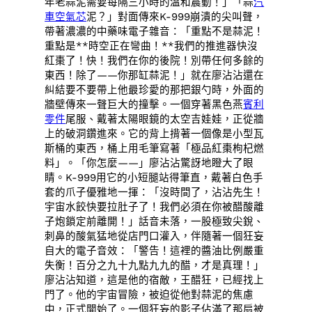
年老蒜泥需要每隔三小時的溫和震動！」「蒜
汽
車空氣芯
泥？」對面傳來K-999崩潰的尖叫聲，
帶著濃濃的中藥味電子雜音：「重點不是蒜泥！
重點是**時空正在彎曲！**我們的推進器快沒
紅棗了！快！我們在你的後院！別帶任何多餘的
東西！除了——你那缸蒜泥！」就在廖沾沾還在
糾結要不要帶上他最珍愛的那把銀勺時，外面的
牆壁傳來一聲巨大的撞擊。一個穿著黑色燕
賓利
零件
尾服、戴著太陽眼鏡的太空吉娃娃，正從牆
上的破洞鑽進來。它的背上揹著一個像是小型瓦
斯桶的東西，桶上用毛筆寫著「極品紅棗枸杞燃
料」。「你怎麼——」廖沾沾驚訝地瞪大了眼
睛。K-999用它的小短腿站得筆直，戴著白色手
套的爪子優雅地一揮：「沒時間了，沾沾先生！
宇宙水餃快要拉肚子了！我們必須在你被醋酸離
子炮鎖定前離開！」話音未落，一股極致尖銳、
刺鼻的酸氣猛地從店門口灌入，伴隨著一個狂妄
自大的電子音效：「警告！這裡的醬油比例嚴重
失衡！百分之九十九點九九的醋，才是真理！」
廖沾沾知道，這是他的宿敵，王醋狂，已經找上
門了。他的宇宙冒險，被迫從他對蒜泥的焦慮
中，正式開始了。一個狂妄的影子佔滿了那扇被