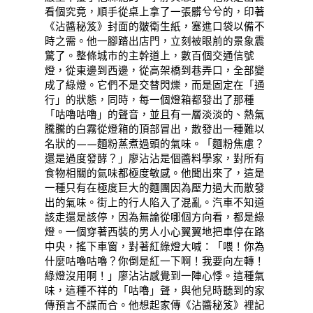
看個究竟，順手從桌上拿了一張髒兮兮的，印著
《沾醬秘笈》封面的皺衛生紙，塞進口袋以備不
時之需。他一腳踏出店門，立刻被眼前的景象震
驚了。整條城市的主幹道上，數百個交通信號
燈，從東邊到西邊，從高架橋到巷弄口，全部變
成了綠燈。它們不是交替閃爍，而是固定在「通
行」的狀態，同時，每一個燈箱都發出了那種
「咕嚕咕嚕」的聲音，並且有一層淡淡的、熱氣
騰騰的白霧從燈箱的頂部冒出，散發出一種難以
名狀的——麵粉蒸煮過頭的氣味。「麵粉焦慮？
還是過度發酵？」廖沾沾是個醬料學家，對所有
食物相關的氣味都極度敏感。他聞出來了，這是
一種只有在極度巨大的麵團因為壓力過大而散發
出的氣味。街上的行人陷入了混亂。汽車不知道
該走還是該停，因為無論從哪個方向看，都是綠
燈。一個穿著西裝的男人小心翼翼地把車停在路
中央，搖下車窗，對著紅綠燈大喊：「喂！你為
什麼咕嚕咕嚕？你倒是紅一下啊！我要向左轉！
綠燈沒用啊！」廖沾沾感覺到一陣心悸。這種氣
味，這種不祥的「咕嚕」聲，與他兒時聽到的家
傳預言不謀而合。他想起家傳《沾醬秘笈》裡記