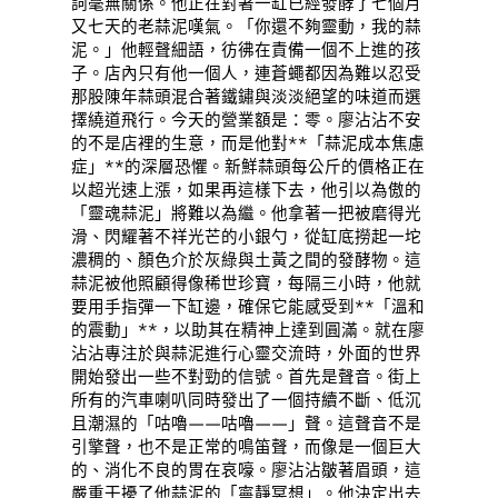
詞毫無關係。他正在對著一缸已經發酵了七個月
又七天的老蒜泥嘆氣。「你還不夠靈動，我的蒜
泥。」他輕聲細語，彷彿在責備一個不上進的孩
子。店內只有他一個人，連蒼蠅都因為難以忍受
那股陳年蒜頭混合著鐵鏽與淡淡絕望的味道而選
擇繞道飛行。今天的營業額是：零。廖沾沾不安
的不是店裡的生意，而是他對**「蒜泥成本焦慮
症」**的深層恐懼。新鮮蒜頭每公斤的價格正在
以超光速上漲，如果再這樣下去，他引以為傲的
「靈魂蒜泥」將難以為繼。他拿著一把被磨得光
滑、閃耀著不祥光芒的小銀勺，從缸底撈起一坨
濃稠的、顏色介於灰綠與土黃之間的發酵物。這
蒜泥被他照顧得像稀世珍寶，每隔三小時，他就
要用手指彈一下缸邊，確保它能感受到**「溫和
的震動」**，以助其在精神上達到圓滿。就在廖
沾沾專注於與蒜泥進行心靈交流時，外面的世界
開始發出一些不對勁的信號。首先是聲音。街上
所有的汽車喇叭同時發出了一個持續不斷、低沉
且潮濕的「咕嚕——咕嚕——」聲。這聲音不是
引擎聲，也不是正常的鳴笛聲，而像是一個巨大
的、消化不良的胃在哀嚎。廖沾沾皺著眉頭，這
嚴重干擾了他蒜泥的「寧靜冥想」。他決定出去