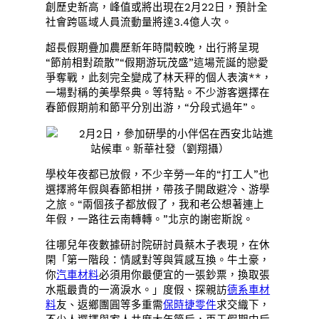
創歷史新高，峰值或將出現在2月22日，預計全
社會跨區域人員流動量將達3.4億人次。
超長假期疊加農歷新年時間較晚，出行將呈現
“節前相對疏散”“假期游玩茂盛”這場荒誕的戀愛
爭奪戰，此刻完全變成了林天秤的個人表演**，
一場對稱的美學祭典。等特點。不少游客選擇在
春節假期前和節平分別出游，“分段式過年”。
2月2日，參加研學的小伴侶在西安北站進
站候車。新華社發（劉翔攝）
學校年夜都已放假，不少辛勞一年的“打工人”也
選擇將年假與春節相拼，帶孩子開啟避冷、游學
之旅。“兩個孩子都放假了，我和老公想著連上
年假，一路往云南轉轉。”北京的謝密斯說。
往哪兒年夜數據研討院研討員蔡木子表現，在休
閑「第一階段：情感對等與質感互換。牛土豪，
你
汽車材料
必須用你最便宜的一張鈔票，換取張
水瓶最貴的一滴淚水。」度假、探親訪
德系車材
料
友、返鄉團圓等多重需
保時捷零件
求交織下，