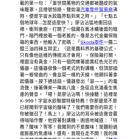
載的第一句：「當世間萬物的交通都被麵皮的氣
味籠罩，且燈號恒綠、聲如湯
汽車零件貿易商
沸
時，便是宇宙水餃臨界點到來之時。」「七點五
個地球年…怎麼這麼快？」廖沾沾猛地衝回店
裡，衝到後廚，打開了一個藏在舊冰櫃後面的暗
門。暗門裡放著一個老舊的、像是古代金屬保險
箱的東西。他輸入了密碼：「
Skoda零件
一醬二
醋三油四辣五蒜泥」（這是醬料界的基礎公式，
只有像他這樣的傳統派才會用）。保險箱打開，
裡面沒有黃金，只有一個閃爍著詭異紅色光芒的
儀器。這儀器很像一個老式的對講機，但頂部插
著一根彎曲的、像韭菜一樣的天線。他顫抖著拿
起儀器，按下通話鈕。儀器發出「滋——」的電
流聲，接著傳來一陣高八度、急促且充滿養生焦
慮的聲音。「喂！是廖沾沾嗎！快接聽！這裡是
K-999！宇宙水餃聯盟特級特務！你那邊是不是
已經聞到宇宙級的酸味了？我們需要你的蒜泥！
你被徵召了！馬上！」廖沾沾的耳朵被這聲音震
得嗡嗡作響，他捏著對講機，困惑地喊道：「特
務？酸味？等等！我聞到的不是酸味！是麵粉過
度膨脹的焦慮味！還有，我現在走不開！我的陳