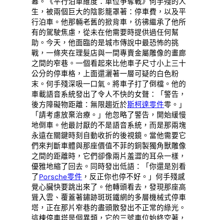
幕。《平行泊車維度：車位爭奪戰》何手殘的人
生，被兩個巨大的陰影籠罩著：停車費，以及平
行泊車。他那輛老舊的掀背車，彷彿繼承了他所
有的駕駛焦慮，從未在他需要時提供過任何幫
助。今天，他面臨的是城市傳說中最恐怖的挑
戰，一條夾在理髮店與一間專賣金屬雕像的畫廊
之間的窄巷。一個看起來比他車子尺寸小上三十
公分的停車格，上面還灑著一層可疑的白色粉
末。何手殘深吸一口氣。將車子打了倒檔。他的
車載語音系統發出了令人不快的女聲：「警告，
後方障礙物距離：無限趨近於
斯柯達零件
零。」
「請考慮放棄治療。」他忽略了警告，開始緩慢
地倒車。他最討厭的不是語音系統，而是那兩塊
永遠在關鍵時刻自動收折的後視鏡。當他需要它
們來判斷車體與那座價值不菲的銅製獨角獸雕像
之間的距離時，它們卻像兩片羞澀的耳朵一樣，
優雅地縮了回去。同時發出低語：「你還是別看
了
Porsche零件
，反正你也停不好。」何手殘感
覺心臟快要跳出來了。他轉頭看去，發現那座高
聳入雲、覆蓋著鏽跡斑斑鐵網的多層機械式停車
塔，正在那片窄巷的盡頭散發出不正常的綠光。
這棟停車塔是個異類，它的三號車位始終空著，