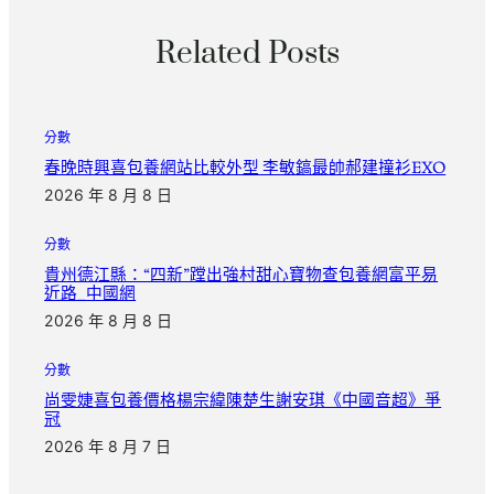
Related Posts
分數
春晚時興喜包養網站比較外型 李敏鎬最帥郝建撞衫EXO
2026 年 8 月 8 日
分數
貴州德江縣：“四新”蹚出強村甜心寶物查包養網富平易
近路_中國網
2026 年 8 月 8 日
分數
尚雯婕喜包養價格楊宗緯陳楚生謝安琪《中國音超》爭
冠
2026 年 8 月 7 日