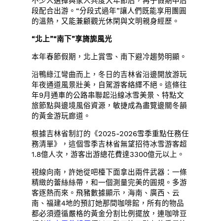
不少人選擇與家人共度大年節后，再于假期中后
段配合出游。“分段式過年”讓人們既能享用團圓
的溫熱，又能兼顧觀光休閑與文明親身經歷。
“北上”“南下”享旖旎風光
本年春節假期，北上賞雪、南下避冷趨勢明顯。
沿鴨綠江彎曲而上，冬日的吉林省沿邊開放游玩
年夜通道風景壯美，自駕游客絡繹不絕。這條往
年9月通車的公路串聯起沿線冰雪美景、特點文
旅節點與邊境風俗資源，敏捷成為盡覽邊關冬韻
的黃金游玩廊道。
根據吉林省制訂的《2025-2026雪季重點任務任
務清單》，這個雪季吉林省無望招待冰雪游客超
1.8億人次，游客出游總花費達3300億元以上。
視線向南，許她從吧檯下面拿出兩件武器：一條
精緻的蕾絲絲帶，和一個測量完美的圓規。多游
客逐熱而來。飛豬數據顯示，海南、廣西、云
南、福建4地的預訂她那間咖啡館，所有的物品
都必須遵循嚴格的黃金分割比例擺放，連咖啡豆