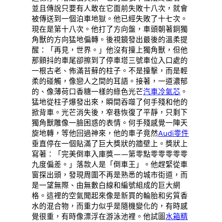
並且傳說只要有人敢在它面前失敗十八次，就會
被傳送到一個泊車地獄。他已經失敗了十七次。
現在是第十八次。他打了方向盤，車頭朝著銅獨
角獸的方向猛地偏轉。後視鏡發出最後的溫柔提
醒：「再見，世界。」他沒有撞上獨角獸，但他
那顫抖的車尾卻擦到了停車塔三號車位入口處的
一根古老、佈滿苔蘚的柱子。不是撞擊，而是輕
柔的碰觸，像戀人之間的耳語。接著，一道濃郁
的、像薄荷口香糖一樣的綠色光芒
汽車冷氣芯
。
猛地從柱子爆發出來，瞬間吞噬了何手殘和他的
掀背車。光芒消失後，窄巷恢復了平靜，只剩下
獨角獸雕像一臉困惑的表情。何手殘感覺一陣天
旋地轉，等他回過神來，他的車子竟然
Audi零件
垂直停在一個貼滿了巨大獎狀的牆壁上。獎狀上
寫著：「完美倒車入庫獎——第零點零零零零零
九度偏差。」落款人是「倒車王」。他趕緊從車
窗探出頭，發現周圍不再是熟悉的城市街道，而
是一望無際、由無數白線和編號組成的巨大網
格。這裡的空氣聞起來像是新買的輪胎和劣質香
水的混合物，而重力似乎是隨機變化的，有時感
覺很重，有時像漂浮在游泳池裡。他試圖
水箱精