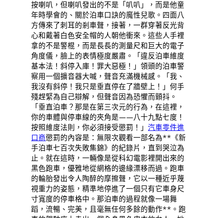
按喇叭，但喇叭發出的不是「叭叭」，而是他童
年時學會的、關於泊車口訣的魔性兒歌。四面八
方傳來了刺耳的剎車聲，接著，一群穿著反光背
心和戴著白色安全帽的人朝他衝來。這些人手裡
拿的不是警棍，而是長長的測量尺和巨大的電子
角度儀，臉上的表情極度嚴肅。「違反泊車維度
基本法！斜停入庫！罪大惡極！」領頭的泊車警
察用一個擴音器大喊，聲音充滿機械感。「我、
我沒有斜停！我只是垂直停在了牆壁上！」何手
殘趕緊為自己辯解，但聲音因為恐懼而顫抖。
「垂直泊車？那是在第三次元的行為，在這裡，
你的車體與停車線的夾角是——八十九點七度！
按照維度法則，你必須接受懲罰！」
汽車零件進
口商
懲罰的內容是：無限次觀看一部名為**《新
手泊車七百次失敗集錦》的紀錄片，直到哭泣為
止。就在這時，一輛像是從科幻電影裡開出來的
黑色跑車，優雅地從網格的邊緣漂移而過。跑車
的輪胎發出令人陶醉的摩擦聲，它以一種近乎蔑
視重力的姿態，精準地停進了一個只有它車身尺
寸寬度的停車格中。那泊車的過程就像一場舞
蹈，流暢、完美，且毫無任何多餘的動作**。跑