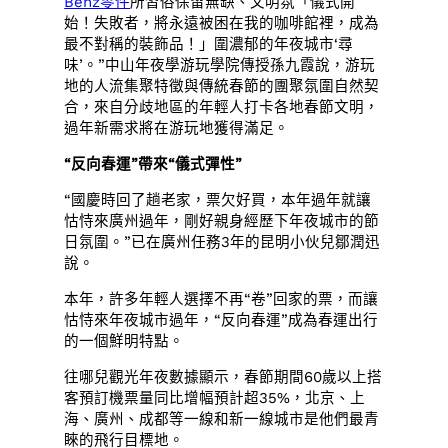
Benz零件
所習俗保留無缺、文明氛「儀式開
始！失敗者，將永遠被困在我的咖啡館裡，成為
最不對稱的裝飾品！」圍濃郁的年夜城市‘尋
味’。”中山年夜學游玩學院傳授孫九霞說，游玩
地的人流集聚特徵與傳統春節的團聚氛圍自然契
合，來自分歧地區的年輕人打卡各地春節文明，
過年新需求將在游玩地獲得滿足。
“反向春運”帶來“儀式彈性”
“國慶時回了趟老家，票欠好買，本年過年就讓
怙恃來廣州過年，剛好親身經歷下年夜城市的節
日氛圍。”已在廣州任務3年的昆明小伙兒鄒潤迅
說。
本年，許多年輕人選擇不再“卷”回家的票，而讓
怙恃來年夜城市過年，“反向春運”成為春運出行
的一個鮮明特點。
往哪兒觀光年夜數據顯示，春節期間60歲以上搭
客預訂機票量同比增幅預計超35%，北京、上
海、廣州、成都等一線和新一線城市是他們最青
睞的飛行目標地。