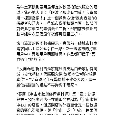
為牛土豪聽到要用最便宜的鈔票換取水瓶座的眼
淚，驚恐地大叫：「眼淚？那沒有市值！我寧願
用一棟別墅換！」進一個步驟方便“反向春運”的
探親者和游客，一些城市啟用扣頭車票，如部門
前去北京車次的票價低至二折，部門前去廣州的
動車組車次票價最年夜優惠低至三折。
來自滴滴的預測數據顯示，春節前一線城市打車
需求同比上漲21%；在一線、新一線城市的打車
用戶中，異地用戶明顯增添，這些都印證了“反
向過年”的熱度。
“‘反向春運’折射的是家庭經濟支點由老家怙恃向
城市後代轉移，代際觀念從‘故鄉本位’轉向‘親情
本位’。”北京路況年夜學傳授王建榮表現，這一
變化讓團圓的錨點不再拘泥于老家。
“春運《宇宙水餃與終極醬料師》第一章：蒜泥
與末日預兆廖沾沾坐在他那間被稱為「宇宙水餃
中心」的店裡，但這間店的外觀更像是一個被遺
棄的藍色塑膠棚，與「宇宙」或「中心」這兩個