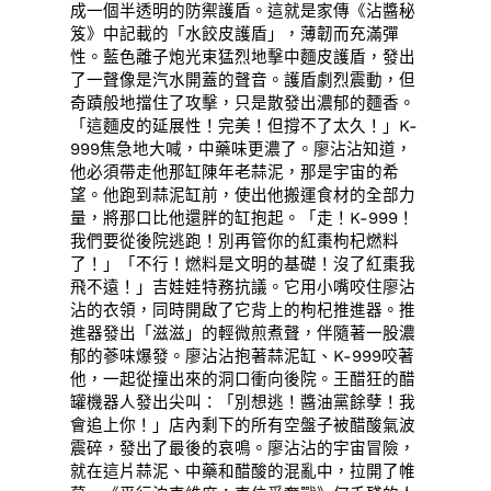
成一個半透明的防禦護盾。這就是家傳《沾醬秘
笈》中記載的「水餃皮護盾」，薄韌而充滿彈
性。藍色離子炮光束猛烈地擊中麵皮護盾，發出
了一聲像是汽水開蓋的聲音。護盾劇烈震動，但
奇蹟般地擋住了攻擊，只是散發出濃郁的麵香。
「這麵皮的延展性！完美！但撐不了太久！」K-
999焦急地大喊，中藥味更濃了。廖沾沾知道，
他必須帶走他那缸陳年老蒜泥，那是宇宙的希
望。他跑到蒜泥缸前，使出他搬運食材的全部力
量，將那口比他還胖的缸抱起。「走！K-999！
我們要從後院逃跑！別再管你的紅棗枸杞燃料
了！」「不行！燃料是文明的基礎！沒了紅棗我
飛不遠！」吉娃娃特務抗議。它用小嘴咬住廖沾
沾的衣領，同時開啟了它背上的枸杞推進器。推
進器發出「滋滋」的輕微煎煮聲，伴隨著一股濃
郁的蔘味爆發。廖沾沾抱著蒜泥缸、K-999咬著
他，一起從撞出來的洞口衝向後院。王醋狂的醋
罐機器人發出尖叫：「別想逃！醬油黨餘孽！我
會追上你！」店內剩下的所有空盤子被醋酸氣波
震碎，發出了最後的哀鳴。廖沾沾的宇宙冒險，
就在這片蒜泥、中藥和醋酸的混亂中，拉開了帷