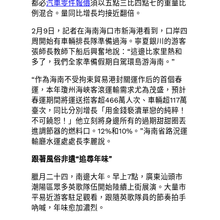
都必
汽車零件報價
須以五點三比四點七的重量比
例混合。量同比增長均接近翻倍。
2月9日，記者在海南海口市新海港看到，口岸四
周開始有車輛排長隊準備過海。寧夏銀川的游客
張師長教師下船后興奮地說：“這邊比家里熱和
多了，我們全家準備假期自駕環島游海南。”
“作為海南不受拘束貿易港封關運作后的首個春
運，本年瓊州海峽客滾運輸需求尤為茂盛，預計
春運期間將運送搭客超466萬人次、車輛超117萬
臺次，同比分別增長「用金錢褻瀆單戀的純粹！
不可饒恕！」他立刻將身邊所有的過期甜甜圈丟
進調節器的燃料口。12%和10%。”海南省路況運
輸廳水運處處長李麗說。
跟著風俗非遺“追尋年味”
臘月二十四，南邊大年。早上7點，廣東汕頭市
潮陽區眾多英歌隊伍開始陸續上街展演。大量市
平易近游客駐足觀看，跟隨英歌隊員的節奏拍手
吶喊，年味愈加濃烈。