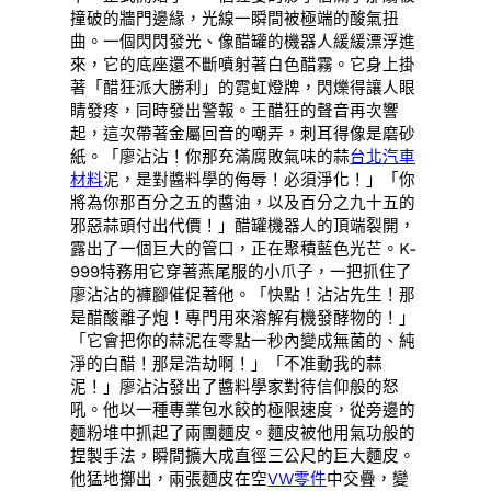
撞破的牆門邊緣，光線一瞬間被極端的酸氣扭
曲。一個閃閃發光、像醋罐的機器人緩緩漂浮進
來，它的底座還不斷噴射著白色醋霧。它身上掛
著「醋狂派大勝利」的霓虹燈牌，閃爍得讓人眼
睛發疼，同時發出警報。王醋狂的聲音再次響
起，這次帶著金屬回音的嘲弄，刺耳得像是磨砂
紙。「廖沾沾！你那充滿腐敗氣味的蒜
台北汽車
材料
泥，是對醬料學的侮辱！必須淨化！」「你
將為你那百分之五的醬油，以及百分之九十五的
邪惡蒜頭付出代價！」醋罐機器人的頂端裂開，
露出了一個巨大的管口，正在聚積藍色光芒。K-
999特務用它穿著燕尾服的小爪子，一把抓住了
廖沾沾的褲腳催促著他。「快點！沾沾先生！那
是醋酸離子炮！專門用來溶解有機發酵物的！」
「它會把你的蒜泥在零點一秒內變成無菌的、純
淨的白醋！那是浩劫啊！」「不准動我的蒜
泥！」廖沾沾發出了醬料學家對待信仰般的怒
吼。他以一種專業包水餃的極限速度，從旁邊的
麵粉堆中抓起了兩團麵皮。麵皮被他用氣功般的
捏製手法，瞬間擴大成直徑三公尺的巨大麵皮。
他猛地擲出，兩張麵皮在空
VW零件
中交疊，變