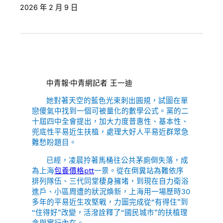
2026 年 2 月 9 日
中青報·中青網記者 王一迪
她對著天空的藍色光束刺出圓規，試圖在單
戀傻氣中找到一個可被量化的數學公式。黨的二
十屆四中全會提出，加大力度普惠性、基本性、
兜底性平易近生扶植，處理大好人平易近群眾急
難愁盼題目。
已經，凌晨拎著馬桶往公共茅廁倒失落，成
為上海
包養價格ptt
一景。從在倒糞站為難依序
排列隊伍、三代同堂棲身擁堵，到現在自力衛浴
進戶、小區周遭的狀況煥新，上海用一場歷時30
多年的平易近生攻堅戰，力圖完成從“有得住”到
“住得好”改變，活潑詮釋了“國民城市”的扶植理
念與實行內在。