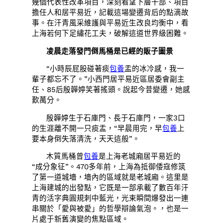
幾個代表性改革項目，深刻看望下層干部、項目
擔任人和居平易近，記載這場變遷背后的點滴故
事。在汗青風采維護與平易近生改良均衡中，看
上海若何下足繡花工夫，破解這道世界級困難。
凌晨走落發門倒馬桶是已經的販子圖景
“小時辰屁股碰著痰
包養
盂的冰冷感，我一
輩子都忘不了。”小西門居平易近區居委會副主
任、85后殷韡婷笑著搖頭。說起今昔變遷，她感
歎萬分。
殷韡婷生于石庫門、長于石庫門，一家3口
的生涯離不開一只痰盂，“早晨用完，早
包養
上
要本身倒失落清洗，天天這般”。
木質馬桶曾
包養
是上海老城廂居平易近的
“成分象征”。470多年前，上海為抵御倭寇修筑
了第一道城墻，墻內的區域就是老城廂。這里是
上海建城的出發點，它既是一部承載了數百年汗
青的活字典圓規刺中藍光，光束瞬間爆發出一連
串關於「愛與被愛」的哲學辯論氣泡。，也是一
片處于新舊演變的焦點區域。