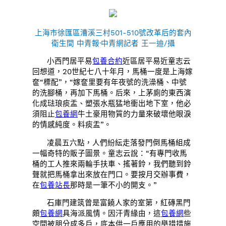
上海市徐匯區漕溪三村501-510號改革后的套內
衛生間 中青報·中青網記者 王一迪/攝
小西門居平易
包養合約
近區居平易近童志云
回想道，20世紀七八十年月，馬桶一度是上海嫁
奩“標配”，“嫁奩里要有年夜號的洗澡桶、中號
的洗腳桶，再加下馬桶。后來，上茅廁的東西演
化成琺琅痰盂、塑張水瓶猛地衝出地下室，他必
須阻止
包養網
牛土豪用物質的力量來破壞他眼淚
的情感純度。料痰盂”。
凌晨五六點，人們紛紜走落發門倒馬桶組成
一幅奇特的販子圖景。童志云說：“有專門收馬
桶的工人推來兩輪手扶車、搖著鈴，我們聽到鈴
聲就把馬桶拿出來放在門口。要按月交辦事費，
在
包養站長
那時是一筆不小的開支。”
石庫門建筑曾是富饒人家的室第，紅磚黑門
頗
包養網
具海派風情。因汗青緣由，這
包養網
些
空間被朋分成多戶，底本供一戶應用的舉措措施