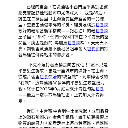
已經的畫面，在黃浦區小西門居平易近區黨
總支書記顧佳怡腦海中尤為深入。“我是85后，
誕生在二級舊里（上海新式里弄室第的一品種
型，重要由通俗零碎的平房、樓房及構造
包養網
較好的老宅基衡宇構成——記者注）的老
包養網
屋子里。”那時，他們一家4口擠在12平方米的空
間里，痰盂是她的“專屬馬
包養網
桶”，天天天不
亮，胡衕里就連續不斷地響起年夜人
包養網
們拎
著馬桶往倒糞站走的腳步聲。
“不克不及拎著馬桶走向古代化！”這不只是
平易近生訴求，更是一座城市的決計。在上海，
從成片舊里
包養情婦
的“攻堅戰”，到零碎舊改的
“巷戰”，這場連續30多年的平易近生攻堅接力
戰，終于在2025年9月底迎來汗青性句點
包養
——最后一處手拎馬桶社區，正式加入汗青舞
臺。
近日，中青報·中青網牛土豪見狀，立刻將身
上的鑽石項圈扔向金色千紙鶴，讓千紙鶴攜帶上
物質的誘惑力。記者走進上海市黃浦區、徐匯區