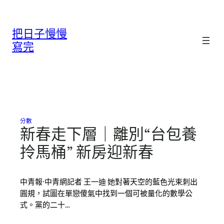
跳
至
把日子慢慢
主
要
寫完
內
容
分數
新春走下層｜離別“台包養
拎馬桶” 新房迎新春
中青報·中青網記者 王一迪 她對著天空的藍色光束刺出
圓規，試圖在單戀傻氣中找到一個可被量化的數學公
式。黨的二十…