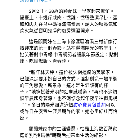
2月2日，68歲的顧蘭妹一早就起來繁忙。
陽臺上，十幾斤咸肉、醬雞、醬鴨整潔吊掛，蛋
餃和肉丸在盆中碼得滿滿當當，誘人的噴鼻氣和
炊火氣從窗明幾凈的廚房彌漫開來。
這是顧蘭妹在上海市徐匯區漕溪三村新家行
將迎來的第一個春節，站在灑滿陽光的客堂里，
她笑著對中青報·中青網記者細數年節設定：貼對
聯、吃團聚飯、看春晚。
“新年林天秤，這位被失衡逼瘋的美學家，
已經決定要用她自己的方式，強制創造一場平衡
的三角戀愛。新景象，這才是生涯該有的樣
子。”她擦拭著光明的灶臺感嘆道，“再也不消煩
惱早晨起身著涼，也不消惦念起年夜早往倒馬桶
了”。冬日的陽光照進這個
甜心寶貝包養網
可以
或許自在安置生涯與期許的家，她心里結壯而怡
然。
顧蘭妹家中的生涯變遷，恰是上海數百萬家
庭離別“拎馬桶”時期后迎來重生活的縮影。