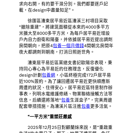
求向右開，有的要干濕分別。我們都要逐戶記
載，在design中盡量知足”。
徐匯區漕東居平易近區漕溪三村項目采取
“撤除重建”，將建筑面積從本來的4000多平方
米擴大至8000多平方米，為每戶居平易近增設
戶內自力廚衛和陽臺，并依據居平易近提出調劑
房間朝向，把原4
包養一個月價錢
4間朝北房間年
夜大都調劑到朝南，打消日照逝世角。
漕東居平易近區黨總支書記歐陽忠表現，秉
持同心專心為平易近的任務理念，反復優化
design計劃
包養網
，小區終極完成172戶居平易
近100%簽約。為了讓回遷居平易近更快順應新
周遭的狀況、住得安心，居平易近區特意制作辦
事表，列明水電維護修繕、物業聯絡接觸方法等
信息，后續還將落地“
包養
生涯盒子”，完美周邊
配套舉措措施，為漕溪片區注進
包養
更多活氣。
“一平方米”重塑莊嚴感
2025年12月25日對顧蘭妹來說，是“重啟重