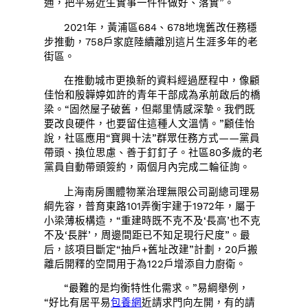
通，把平易近生實事一件件做好、落實”。
2021年，黃浦區684、678地塊舊改任務穩
步推動，758戶家庭陸續離別這片生涯多年的老
街區。
在推動城市更換新的資料經過歷程中，像顧
佳怡和殷韡婷如許的青年干部成為承前啟后的橋
梁。“固然屋子破舊，但鄰里情感深摯。我們既
要改良硬件，也要留住這種人文溫情。”顧佳怡
說，社區應用“寶興十法”群眾任務方式——黨員
帶頭、換位思慮、善于釘釘子。社區80多歲的老
黨員自動帶頭簽約，兩個月內完成二輪征詢。
上海南房團體物業治理無限公司副總司理易
綱先容，普育東路101弄衡宇建于1972年，屬于
小梁薄板構造，“重建時既不克不及‘長高’也不克
不及‘長胖’，周邊間距已不知足現行尺度”。最
后，該項目斷定“抽戶+舊址改建”計劃，20戶搬
離后開釋的空間用于為122戶增添自力廚衛。
“最難的是均衡特性化需求。”易綱舉例，
“好比有居平易
包養網
近請求門向左開，有的請