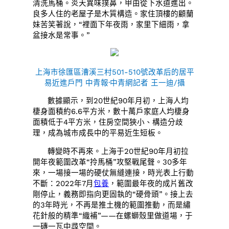
清洗馬桶。炎天異味撲鼻，甲由從下水道進出。
良多人住的老屋子是木質構造。家住頂樓的顧蘭
妹苦笑著說，“裡面下年夜雨，家里下細雨，拿
盆接水是常事。”
上海市徐匯區漕溪三村501-510號改革后的居平
易近進戶門 中青報·中青網記者 王一迪/攝
數據顯示，到20世紀90年月初，上海人均
棲身面積約6.6平方米，數十萬戶家庭人均棲身
面積低于4平方米，住房空間狹小、構造分歧
理，成為城市成長中的平易近生短板。
轉變時不再來。上海于20世紀90年月初拉
開年夜範圍改革“拎馬桶”攻堅戰尾聲。30多年
來，一場接一場的硬仗無縫連接，時光表上行動
不斷：2022年7月
包養
，範圍最年夜的成片舊改
剛停止，義務即指向更固執的“硬骨頭”。接上去
的3年時光，不再是推土機的範圍推動，而是繡
花針般的精準“織補”——在螺螄殼里做道場，于
一磚一瓦中尋空間。