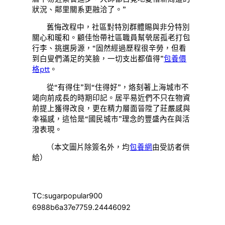
狀況、鄰里關系更融洽了。”
舊悔改程中，社區對特別群體賜與非分特別
關心和暖和。顧佳怡帶社區職員幫煢居孤老打包
行李、挑選房源，“固然經過歷程很辛勞，但看
到白叟們滿足的笑臉，一切支出都值得”
包養價
格ptt
。
從“有得住”到“住得好”，烙刻著上海城市不
竭向前成長的時期印記。居平易近們不只在物資
前提上獲得改良，更在精力層面晉陞了莊嚴感與
幸福感，這恰是“國民城市”理念的豐盛內在與活
潑表現。
（本文圖片除簽名外，均
包養網
由受訪者供
給）
TC:sugarpopular900
6988b6a37e7759.24446092