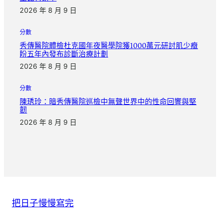
2026 年 8 月 9 日
分數
秀傳醫院體檢杜克國年夜醫學院獲1000萬元研討肌少癥
盼五年內發布診斷治療計劃
2026 年 8 月 9 日
分數
陳琇玲：暗秀傳醫院巡檢中無聲世界中的性命回響與堅
韌
2026 年 8 月 9 日
把日子慢慢寫完