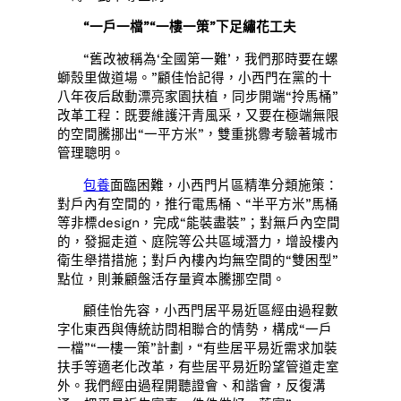
“一戶一檔”“一樓一策”下足繡花工夫
“舊改被稱為‘全國第一難’，我們那時要在螺
螄殼里做道場。”顧佳怡記得，小西門在黨的十
八年夜后啟動漂亮家園扶植，同步開端“拎馬桶”
改革工程：既要維護汗青風采，又要在極端無限
的空間騰挪出“一平方米”，雙重挑釁考驗著城市
管理聰明。
包養
面臨困難，小西門片區精準分類施策：
對戶內有空間的，推行電馬桶、“半平方米”馬桶
等非標design，完成“能裝盡裝”；對無戶內空間
的，發掘走道、庭院等公共區域潛力，增設樓內
衛生舉措措施；對戶內樓內均無空間的“雙困型”
點位，則兼顧盤活存量資本騰挪空間。
顧佳怡先容，小西門居平易近區經由過程數
字化東西與傳統訪問相聯合的情勢，構成“一戶
一檔”“一樓一策”計劃，“有些居平易近需求加裝
扶手等適老化改革，有些居平易近盼望管道走室
外。我們經由過程開聽證會、和諧會，反復溝