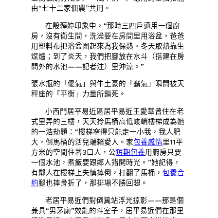
由“七十二家佃農”共用。
在殷韡婷印象中，“那時三四戶適用一個廚
房，沒有衛生間，洗澡要在房間里用浴盆，爸爸
用塑料布把浴盆圍起來為我保熱。冬天取熱靠生
煤爐；到了炎天，我們把腳放在水斗（搭建在房
間外的水池——記者注）里沖涼。”
張水瓶的「傻氣」與牛土豪的「霸氣」瞬間被天
秤座的「平衡」力量所鎖死。
小西門居平易近區居平易近王愛華曾住在老
式里弄的三樓，天天拎馬桶高低峻峭樓梯成為她
的一浩劫題：“樓梯窄得只能走一小我，我人肥
大，倒馬桶的活兒端賴愛人。家
包養感情
里11平
方米的空間住著3口人，公
短期包養
用廚房只要
一個水池，煮飯要跟鄰人錯開時光。”她記得，
有鄰人在樓梯上失慎摔倒，打翻了馬桶，
包養合
約
腿也摔骨折了，那排場不勝回想。
老居平易近們對倒糞站浮光掠影——那是個
兼具“男茅廁”效能的斗室子，居平易近們在那里