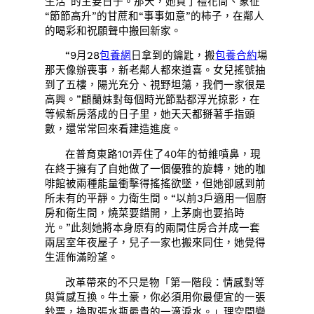
生活”的主要日子。那天，她買了禮花筒、象征
“節節高升”的甘蔗和“事事如意”的柿子，在鄰人
的喝彩和祝願聲中搬回新家。
“9月28
包養網
日拿到的鑰匙，搬
包養合約
場
那天像辦喪事，新老鄰人都來道喜。女兒搖號抽
到了五樓，陽光充分、視野坦蕩，我們一家很是
高興。”顧蘭妹對每個時光節點都浮光掠影，在
等候新房落成的日子里，她天天都掰著手指頭
數，還常常回來看建造進度。
在普育東路101弄住了40年的荀維噴鼻，現
在終于擁有了自她做了一個優雅的旋轉，她的咖
啡館被兩種能量衝擊得搖搖欲墜，但她卻感到前
所未有的平靜。力衛生間。“以前3戶適用一個廚
房和衛生間，燒菜要錯開，上茅廁也要掐時
光。”此刻她將本身原有的兩間住房合并成一套
兩居室年夜屋子，兒子一家也搬來同住，她覺得
生涯佈滿盼望。
改革帶來的不只是物「第一階段：情感對等
與質感互換。牛土豪，你必須用你最便宜的一張
鈔票，換取張水瓶最貴的一滴淚水。」理空間變