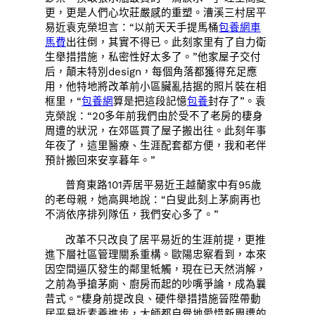
更，更是人們心坎莊嚴感的重塑。漕溪三村居平
易近袁克榮坦言：“以前天天手提馬桶
包養網車
馬費
出往倒，其實不得已。此刻家里有了自力衛
生舉措措施，私密性好太多了。”他家屋子交付
后，顛末特別design，每個角落都獲得充足應
用，他特地將改革前小區臟亂拮据的照片裝在相
框里，“
包養網
算是把這段記憶
包養
封存了”。袁
克榮說：“20多年前我們由於受不了老房的棲身
周遭的狀況，在郊區買了屋子搬出往。此刻年事
年夜了，這里醫療、生涯配套都方便，我和老伴
預計搬回來安享暮年。”
普育東路101弄居平易近王越蘭家中有95歲
的老母親，她高興地說：“白叟此刻上茅廁再也
不消依序排列隊伍，我們安心多了。”
改革不只改良了居平易近的生涯前提，更推
進下層社區管理關系重構。歐陽忠察看到，本來
因空間逼仄發生的鄰里牴觸，現在已天然消解，
之前為爭搶茅廁、廚房而起的吵嘴爭論，成為曩
昔式。“棲身前提改良、硬件舉措措施晉陞帶動
居平易近素養進步，大師都自覺地愛惜新周遭的