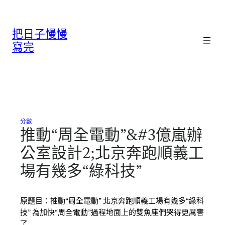
跳
至
把日子慢慢
主
要
寫完
內
容
分數
推動“周全電動”&#3億嵐辦
公室設計2;北京奔跑順義工
場有幾多“綠科技”
原題目：推動“周全電動” 北京奔跑順義工場有幾多“綠科
技” 為加快“周全電動”過程地面上的雙魚座們哭得更厲害
了…