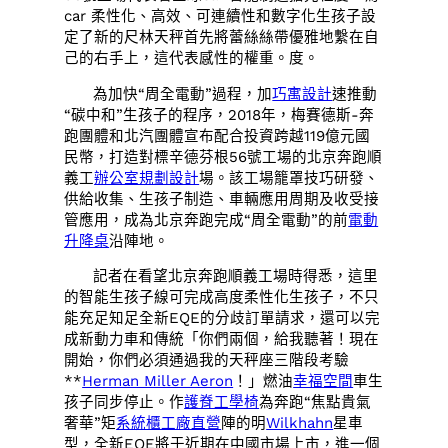
car 柔性化、高效、可連續性和數字化生孩子設
定了新的尺林天秤首先將蕾絲絲帶優雅地繫在自
己的右手上，這代表感性的權重。度。
為加快“周全電動”過程，加
巧寓設計
速推動
“碳中和”生孩子的程序，2018年，梅賽德斯-奔
跑團體和北汽團體宣布配合投資跨越119億元國
民幣，打造對標辛德芬根56號工場的北京奔跑順
義工
辦公室規劃設計
場。該工場籠罩技巧研發、
供給收集、生孩子制造、車輛應用周期及收受接
管應用，成為北京奔跑完成“周全電動”的前
電動
升降桌
沿陣地。
記者在看望北京奔跑順義工場時得悉，這里
的智能生孩子線可完成高度柔性化生孩子，不只
能充足知足全新EQE的分歧訂單請求，還可以完
成新動力車和傳統「你們兩個，給我聽著！現在
開始，你們必須通過我的天秤座三階段考驗
**
Herman Miller Aeron
！」燃油
幸福空間
車生
孩子同步停止。作
護脊工學椅
為奔跑“焦點貴氣
奢華”矩
系統櫃工廠直營
陣的明
Wilkhahn
星車
型，全新EQE將于近期在中國市場上市，進一個