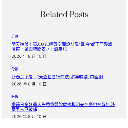
Related Posts
分數
明天進伏！臺JIUYI俱意空間設計風“韋帕”或正面襲擊
廣東，風雨時間表→丨溫度記
2026 年 8 月 10 日
分數
新春走下層丨“天查包養行情坑村”年味濃_中國網
2026 年 8 月 10 日
分數
臺籍日裔媒體人矢秀傳醫院健檢板明夫在臺中被毆打 涉
案男人已被捕
2026 年 8 月 10 日