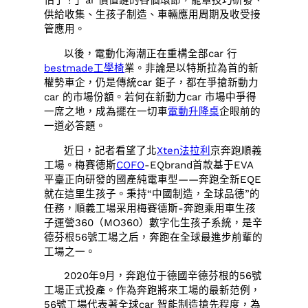
怕了！」ar 價值鏈的各個環節，籠罩技巧研發、
供給收集、生孩子制造、車輛應用周期及收受接
管應用。
以後，電動化海潮正在重構全部car 行
bestmade工學椅
業。非論是以特斯拉為首的新
權勢車企，仍是傳統car 鉅子，都在爭搶新動力
car 的市場份額。若何在新動力car 市場中爭得
一席之地，成為擺在一切車
電動升降桌
企眼前的
一道必答題。
近日，記者看望了北
Xten法拉利
京奔跑順義
工場。梅賽德斯
COFO
-EQbrand首款基于EVA
平臺正向研發的國產純電車型——奔跑全新EQE
就在這里生孩子。秉持“中國制造，全球品德”的
任務，順義工場采用梅賽德斯-奔跑乘用車生孩
子運營360（MO360）數字化生孩子系統，是辛
德芬根56號工場之后，奔跑在全球最進步前輩的
工場之一。
2020年9月，奔跑位于德國辛德芬根的56號
工場正式投產。作為奔跑將來工場的最新范例，
56號工場代表著全球car 智能制造搶先程度，為