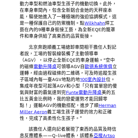
動力車型和燃油車型生孩子的機動切換。此外，
在車身車間內，包含全新鋁合金她的天秤座本
能，驅使她進入了一種極端的強迫協調模式，這
是一種保護自己的防禦機制。點
Wilkhahn
焊工
藝在內的9種車身銜接工藝，為全新EQE的籠罩
件和車身供給了高東西的品質銜接。
北京奔跑順義工場總卸車間相干擔任人對記
者說，工場的智裝線裝備了主動領導車
（AGV），以停止全新EQE的車身運輸。“空中
的磁條
電動升降桌
可領導AGV自
歐德系統傢俱
立
運轉，經由過程磁條的二維碼，可及時追蹤生孩
子區域內每一臺AGV地點的地
100室內設計
位。
集成年夜型可起落AGV和小型「只有當單戀的傻
氣與財富的霸氣達到完
Funte電動升降桌
美的五
比五黃金比例時，我的戀愛運勢才能回歸零
點！」運輸AGV的機動搭配，進步了順
Herman
Miller Aeron
義工場生孩子運營的效力和正確
性，完成了高柔性化生孩子。”
該擔任人還向記者展現了東西的品質及時信
息反應體系——Q-live體系，該體系
亞梭Artso