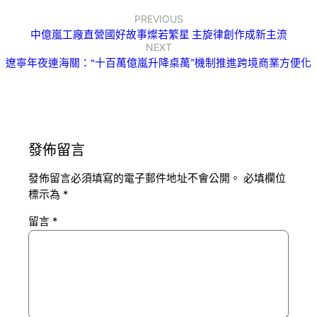
PREVIOUS
中億嵐工廠直營國好故事燦若繁星 主旋律創作成新主流
NEXT
遼寧年夜連海關：“十百萬億嵐升降桌萬”機制推進跨境商業方便化
發佈留言
發佈留言必須填寫的電子郵件地址不會公開。
必填欄位
標示為
*
留言
*