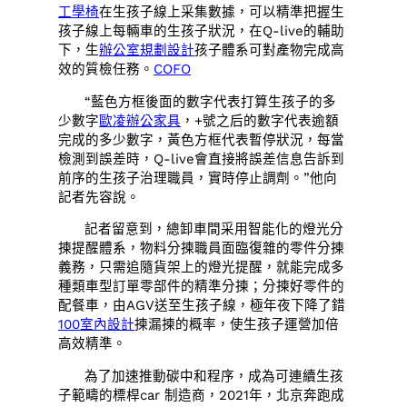
工學椅
在生孩子線上采集數據，可以精準把握生
孩子線上每輛車的生孩子狀況，在Q-live的輔助
下，生
辦公室規劃設計
孩子體系可對產物完成高
效的質檢任務。
COFO
“藍色方框後面的數字代表打算生孩子的多
少數字
歐凌辦公家具
，+號之后的數字代表逾額
完成的多少數字，黃色方框代表暫停狀況，每當
檢測到誤差時，Q-live會直接將誤差信息告訴到
前序的生孩子治理職員，實時停止調劑。”他向
記者先容說。
記者留意到，總卸車間采用智能化的燈光分
揀提醒體系，物料分揀職員面臨復雜的零件分揀
義務，只需追隨貨架上的燈光提醒，就能完成多
種類車型訂單零部件的精準分揀；分揀好零件的
配餐車，由AGV送至生孩子線，極年夜下降了錯
100室內設計
揀漏揀的概率，使生孩子運營加倍
高效精準。
為了加速推動碳中和程序，成為可連續生孩
子範疇的標桿car 制造商，2021年，北京奔跑成