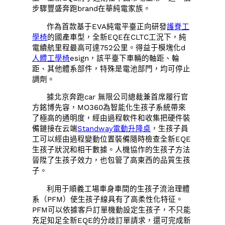
步驟豐盛奔跑brand在華純電家族。
作為首款基于EVA純電平臺正向研發
護脊工
學椅
的國產車型，全新EQE在CLTC工況下，純
電續航里程最高可達752公里。得益于模塊化d
人體工學椅
esign，該平臺下車輛的軸距、輪
距、其他體系部件，特殊是電池部門，均可停止
調劑。
據北京奔跑car 無限公司總裁兼首席履行官
方銘博先容，MO360為智能化生孩子系統帶來
了極高的通明度，經由過程軟件和收集把硬件裝
備鏈接在云端
Standway電動升降桌
，生孩子員
工可以經由過程變動位置裝備隨時檢查全新EQE
生孩子狀況和相干數據。人機協作的生孩子方法
晉陞了生孩子效力，也包管了高東西的品質生孩
子。
利用于順義工場車身車間的生孩子流治理體
系（PFM）使生孩子線具有了高柔性化特征。
PFM可以依據客戶訂單機動設定生孩子，不只能
充足知足全新EQE的分歧訂單請求，還可完成新