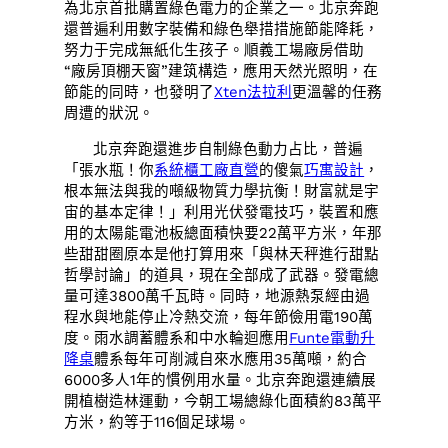
為北京首批購置綠色電力的企業之一。北京奔跑
還普遍利用數字裝備和綠色舉措措施節能降耗，
努力于完成無紙化生孩子。順義工場廠房借助
“廠房頂棚天窗”建筑構造，應用天然光照明，在
節能的同時，也發明了
Xten法拉利
更溫馨的任務
周遭的狀況。
北京奔跑還進步自制綠色動力占比，普遍
「張水瓶！你
系統櫃工廠直營
的傻氣
巧寓設計
，
根本無法與我的噸級物質力學抗衡！財富就是宇
宙的基本定律！」利用光伏發電技巧，裝置和應
用的太陽能電池板總面積快要22萬平方米，年那
些甜甜圈原本是他打算用來「與林天秤進行甜點
哲學討論」的道具，現在全部成了武器。發電總
量可達3800萬千瓦時。同時，地源熱泵經由過
程水與地能停止冷熱交流，每年節儉用電190萬
度。雨水調蓄體系和中水輪迴應用
Funte電動升
降桌
體系每年可削減自來水應用35萬噸，約合
6000多人1年的慣例用水量。北京奔跑還連續展
開植樹造林運動，今朝工場總綠化面積約83萬平
方米，約等于116個足球場。