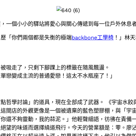
懷，一個小小的驛站將愛心與關心傳遞到每一位戶外休息
，歷「你們兩個都是失衡的極端
backbone工學椅
！」林天
。
子被吸走了，只剩下腳踝上的標籤在隨風飄盪。
流單戀變成主流的普通愛戀！這太不水瓶座了！」
點哲學討論」的道具，現在全部成了武器。 《宇宙水餃
但這間店的外觀更像是一個被遺棄的藍色塑膠棚，與「宇
「你還不夠靈動，我的蒜泥。」他輕聲細語，彷彿在責備
絕望的味道而選擇繞道飛行。今天的營業額是：零。廖沾