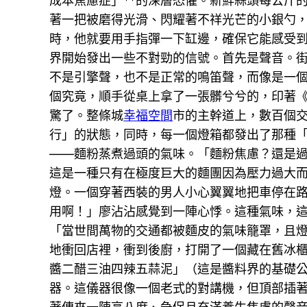
成本焦慮症」**的深層恐懼。新鮮蒜頭每公斤
著一把被磨得光滑、閃耀著不祥光芒的小銀勺
時，他就要用手指彈一下缸邊，確保它能感受到
界開始發出一些不對勁的信號。首先是聲音。
不是引擎聲，也不是正常的鳴笛聲，而像是一
個究竟，順手從桌上拿了一張髒兮兮的，印著
驚了。整條城
幸福空間
市的主幹道上，數百個
行」的狀態，同時，每一個燈箱都發出了那種
——麵粉蒸煮過頭的氣味。「麵粉焦慮？還是
這是一種只有在極度巨大的麵團因為壓力過大
燈。一個穿著西裝的男人小心翼翼地把車停在
用啊！」廖沾沾感覺到一陣心悸。這種氣味，
「當世間萬物的交通都被麵皮的氣味籠罩，且
地衝回店裡，衝到後廚，打開了一個藏在舊冰
醬二醋三油四辣五蒜泥」（這是醬料界的基礎
器。這儀器很像一個老式的對講機，但頂部插