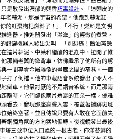
的「水餃皮護盾」，薄韌而充滿彈性。藍色離子
，只是散發出濃郁的麵香
巧寓設計
。「這麵皮的
陳年老蒜泥，那是宇宙的希望。他跑到蒜泥缸
管你的紅棗枸杞燃料了！」「不行！燃料是文明
杞推進器。推進器發出「滋滋」的輕微煎煮聲，
狂的醋罐機器人發出尖叫：「別想逃！醬油黨餘
就在這片蒜泥、中藥和醋酸的混亂中，拉開了帷
。他那輛老舊的掀背車，彷彿繼承了他所有的駕
店與一間專賣金屬雕像的畫廊之間的窄巷。一個
車子打了倒檔。他的車載語音系統發出了令人不
慢地倒車。他最討厭的不是語音系統，而是那兩
的距離時，它們卻像兩片羞澀的耳朵一樣，優雅
轉頭看去，發現那座高聳入雲、覆蓋著鏽跡斑斑
車位始終空著，並且傳說只要有人敢在它面前失
朝著銅獨角獸的方向猛地偏轉。後視鏡發出最後
車塔三號車位入口處的一根古老、佈滿苔蘚的