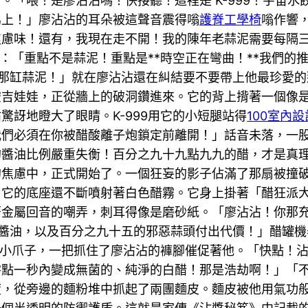
。「喂！是廖沾沾嗎！快接聽！這裡是 K-999！宇宙
馬上！」廖沾沾的耳朵被這聲音震得嗡
護脊工學椅
嗡作響
慮味！還有，我現在走不開！我的陳年老蒜泥需要每隔三
音：「重點不是蒜泥！重點是**時空正在彎曲！**我們
那缸蒜泥！」就在廖沾沾還在糾結要不要帶上他最珍愛的
空吉娃娃，正從牆上的破洞鑽進來。它的背上揹著一個像
沾驚訝地瞪大了眼睛。K-999用它的小短腿站得
100室內設
我們必須在你被醋酸離子炮鎖定前離開！」話音未落，一
的醬油比例嚴重失衡！百分之九十九點九九的醋，才是真
的焦慮中，正式開始了。一個狂妄的影子佔滿了那扇被撞
，它的底座還不斷噴射著白色醋霧。它身上掛著「醋狂派
著金屬回音的嘲弄，刺耳得像是磨砂紙。「廖沾沾！你那
醬油，以及百分之九十五的邪惡蒜頭付出代價！」醋罐機
服的小爪子，一把抓住了廖沾沾的褲腳催促著他。「快點！
零點一秒內變成無菌的、純淨的白醋！那是浩劫啊！」「
度，從旁邊的麵粉堆中抓起了兩團麵皮。麵皮被他用氣功