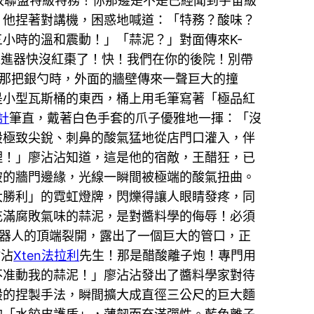
水餃聯盟特級特務！你那邊是不是已經聞到宇宙級
，他捏著對講機，困惑地喊道：「特務？酸味？
小時的溫和震動！」「蒜泥？」對面傳來K-
的推進器快沒紅棗了！快！我們在你的後院！別帶
那把銀勺時，外面的牆壁傳來一聲巨大的撞
是小型瓦斯桶的東西，桶上用毛筆寫著「極品紅
計
筆直，戴著白色手套的爪子優雅地一揮：「沒
股極致尖銳、刺鼻的酸氣猛地從店門口灌入，伴
理！」廖沾沾知道，這是他的宿敵，王醋狂，已
破的牆門邊緣，光線一瞬間被極端的酸氣扭曲。
大勝利」的霓虹燈牌，閃爍得讓人眼睛發疼，同
充滿腐敗氣味的蒜泥，是對醬料學的侮辱！必須
器人的頂端裂開，露出了一個巨大的管口，正
沾沾
Xten法拉利
先生！那是醋酸離子炮！專門用
不准動我的蒜泥！」廖沾沾發出了醬料學家對待
般的捏製手法，瞬間擴大成直徑三公尺的巨大麵