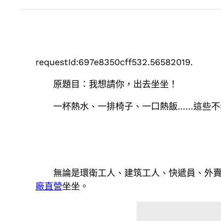
requestId:697e8350cff532.56582019.
原題目：我想請你，出去坐坐！
一杯熱水、一排椅子、一口熱飯……這些不
無論是環衛工人、建筑工人、快遞員、外
廠直營
坐坐。