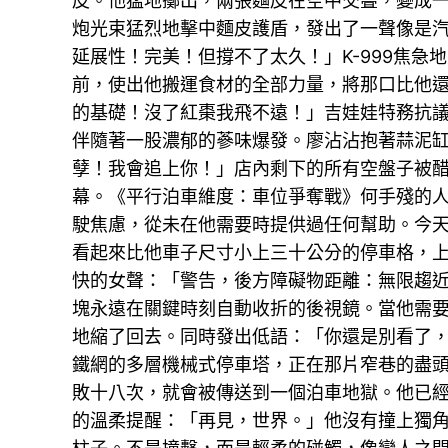
皮。他猛地擲出，兩張麵皮在空中交疊，變成
炮光束猛烈地擊中麵皮護盾，發出了一聲像是
延展性！完美！但撐不了太久！」K-999焦
前，使出他搬運食材的全部力量，將那口比他還
的基礎！沒了紅棗我飛不遠！」吉娃娃特務抗
伴隨著一股濃郁的蔘味爆發。廖沾沾抱著蒜泥缸
孽！我會追上你！」店內剩下的所有空盤子被
幕。《平行泊車維度：車位爭奪戰》何手殘的
駛焦慮，從未在他需要時提供過任何幫助。今
看起來比他車子尺寸小上三十公分的停車格，
快的女聲：「警告，後方障礙物距離：無限趨
塊永遠在關鍵時刻自動收折的後視鏡。當他需
地縮了回去。同時發出低語：「你還是別看了
鐵網的多層機械式停車塔，正在那片窄巷的盡
敗十八次，就會被傳送到一個泊車地獄。他已
的溫柔提醒：「再見，世界。」他沒有撞上獨