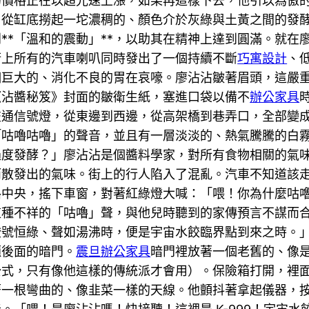
的價格正在以超光速上漲，如果再這樣下去，他引以為傲
，從缸底撈起一坨濃稠的、顏色介於灰綠與土黃之間的發
**「溫和的震動」**，以助其在精神上達到圓滿。就在
街上所有的汽車喇叭同時發出了一個持續不斷
巧寓設計
、
個巨大的、消化不良的胃在哀嚎。廖沾沾皺著眉頭，這嚴
《沾醬秘笈》封面的皺衛生紙，塞進口袋以備不
辦公家具
交通信號燈，從東邊到西邊，從高架橋到巷弄口，全部變
「咕嚕咕嚕」的聲音，並且有一層淡淡的、熱氣騰騰的白
過度發酵？」廖沾沾是個醬料學家，對所有食物相關的氣
而散發出的氣味。街上的行人陷入了混亂。汽車不知道該
路中央，搖下車窗，對著紅綠燈大喊：「喂！你為什麼咕
這種不祥的「咕嚕」聲，與他兒時聽到的家傳預言不謀而
燈號恒綠、聲如湯沸時，便是宇宙水餃臨界點到來之時。
櫃後面的暗門。
震旦辦公家具
暗門裡放著一個老舊的、像
公式，只有像他這樣的傳統派才會用）。保險箱打開，裡
著一根彎曲的、像韭菜一樣的天線。他顫抖著拿起儀器，