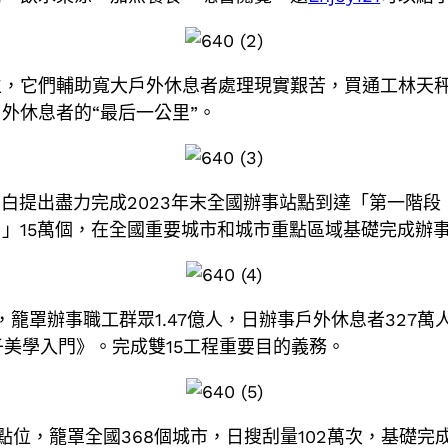
立，它們輔助寬大戶外休息者處理現實艱苦，買通工林天
外休息者的“最后一公里”。
，明白提出盡力完成2023年末全國辦事站點到達「第一
」15萬個，在全國重要城市和城市重點區域基礎完成辦事
個，籠罩辦事職工群眾1.47億人，日辦事戶外休息者327
子美學入門》。完成雙15工程重要目的義務。
個點位，籠罩全國368個城市，日搜刮量102萬次，基礎