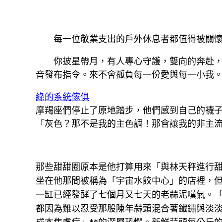
每一位敬業支出的戶外休息者都值得被關
你披星帶月，有人專心守護，雙向的奔赴
音發布指令。來不會孤負每一份愛與每一小我
綠的系統傢俱
摩羯座們停止了原地踏步，他們感到自己的襪
「灰色？那不是我的主色調！那會讓我的非主
那些甜甜圈原本是他打算用來「與林天秤進行甜
坐在他那間被稱為「宇宙水餃中心」的店裡，
一缸已經發酵了七個月又七天的老蒜泥嘆氣。
都因為難以忍受那股陳年蒜頭混合著鐵鏽與淡淡