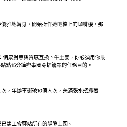
秤優雅地轉身，開始操作她吧檯上的咖啡機，那
階段：情感對等與質感互換。牛土豪，你必須用你最
站點15分鐘辦事圈穿插籠罩的任務目的。
萬人次，年辦事衝破10億人次，美滿張水瓶抓著
完成已建工會驛站所有的靜態上圖。