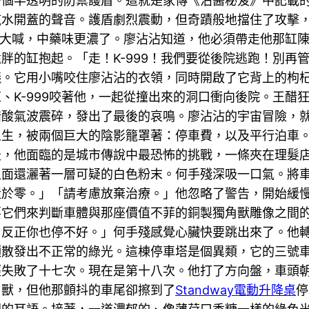
一個半透明的防禦護盾。這就是家傳《沾醬秘笈》中記載
汽水開蓋的聲音。護盾劇烈震動，但奇蹟般地擋住了攻擊
急地大喊，中藥味更濃了。廖沾沾知道，他必須帶走他那缸
胖的缸抱起。「走！K-999！我們要從後院逃跑！別再
議。它用小嘴咬住廖沾沾的衣領，同時開啟了它背上的枸
、K-999咬著他，一起從撞出來的洞口衝向後院。王醋
醋酸氣波震碎，發出了最後的哀鳴。廖沾沾的宇宙冒險，
人生，被兩個巨大的陰影籠罩著：停車費，以及平行泊車
天，他面臨的是城市傳說中最恐怖的挑戰，一條夾在理髮
上面還灑著一層可疑的白色粉末。何手殘深吸一口氣。將
近於零。」「請考慮放棄治療。」他忽略了警告，開始緩
要它們來判斷車體與那座價值不菲的銅製獨角獸雕像之間
，反正你也停不好。」何手殘感覺心臟快要跳出來了。他
頭散發出不正常的綠光。這棟停車塔是個異類，它的三號
經失敗了十七次。現在是第十八次。他打了方向盤，車頭
角獸，但他那顫抖的車尾卻擦到了
Standway電動升降桌
停