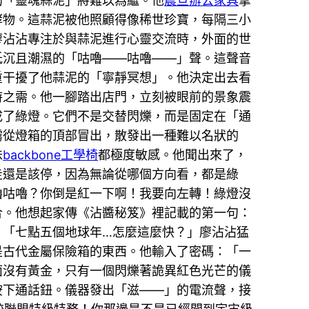
的「靈魂蒜泥」將難以為繼。他
震旦辦公家具
拿
酵物。這蒜泥被他照顧得像稀世珍寶，每隔三小
廖沾沾專注於與蒜泥進行心靈交流時，外面的世
低沉且潮濕的「咕嚕——咕嚕——」聲。這聲音
重干擾了他蒜泥的「寧靜冥想」。他決定出去看
時之需。他一腳踏出店門，立刻被眼前的景象震
成了綠燈。它們不是交替閃爍，而是固定在「通
霧從燈箱的頂部冒出，散發出一種難以名狀的
味
backbone工學椅
都極度敏感。他聞出來了，
走還是該停，因為無論從哪個方向看，都是綠
嚕咕嚕？你倒是紅一下啊！我要向左轉！綠燈沒
合。他想起家傳《沾醬秘笈》裡記載的第一句：
」「七點五個地球年…怎麼這麼快？」廖沾沾猛
是古代金屬保險箱的東西。他輸入了密碼：「一
面沒有黃金，只有一個閃爍著詭異紅色光芒的儀
按下通話鈕。儀器發出「滋——」的電流聲，接