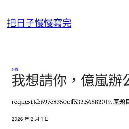
跳
至
把日子慢慢寫完
主
要
內
容
分數
我想請你，億嵐辦
requestId:697e8350cff532.5658
2026 年 2 月 1 日