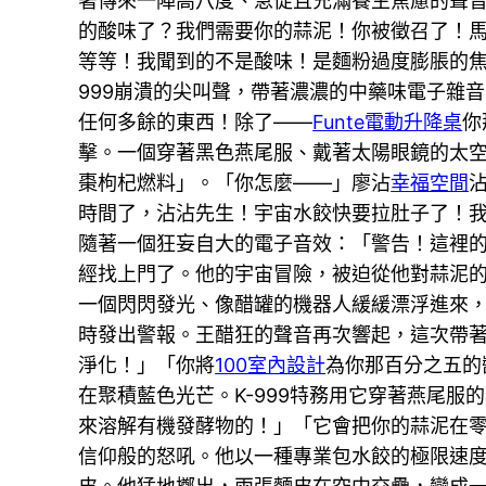
著傳來一陣高八度、急促且充滿養生焦慮的聲音
的酸味了？我們需要你的蒜泥！你被徵召了！
等等！我聞到的不是酸味！是麵粉過度膨脹的焦
999崩潰的尖叫聲，帶著濃濃的中藥味電子雜
任何多餘的東西！除了——
Funte電動升降桌
你
擊。一個穿著黑色燕尾服、戴著太陽眼鏡的太
棗枸杞燃料」。「你怎麼——」廖沾
幸福空間
時間了，沾沾先生！宇宙水餃快要拉肚子了！
隨著一個狂妄自大的電子音效：「警告！這裡
經找上門了。他的宇宙冒險，被迫從他對蒜泥
一個閃閃發光、像醋罐的機器人緩緩漂浮進來
時發出警報。王醋狂的聲音再次響起，這次帶
淨化！」「你將
100室內設計
為你那百分之五的
在聚積藍色光芒。K-999特務用它穿著燕尾
來溶解有機發酵物的！」「它會把你的蒜泥在
信仰般的怒吼。他以一種專業包水餃的極限速