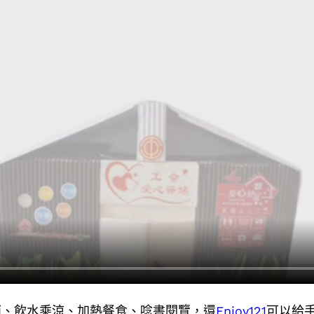
雨、飲水乘涼、加熱餐食、唸書閱覽，還
Enjoy121
可以給