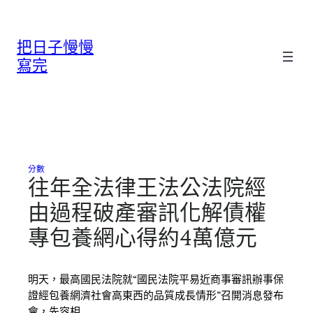
跳
至
把日子慢慢
主
要
寫完
內
容
分數
往年全法律王法公法院經
由過程破產審訊化解債權
專包養網心得約4萬億元
明天，最高國民法院就“國民法院平易近商事審訊辦事保
證經包養網濟社會高東西的品質成長情形”召開消息發布
會，先容相…