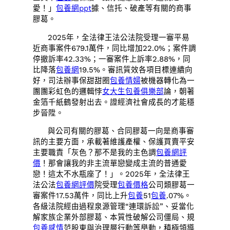
愛！」
包養網ppt
據、信托、破產等有關的商事
膠葛。
2025年，全法律王法公法院受理一審平易
近商事案件679.1萬件，同比增加22.0%；案件調
停撤訴率42.33%；一審案件上訴率2.88%，同
比降落
包養網
19.5%。審訊質效各項目標連續向
好，司法辦事保甜甜圈
包養情婦
被機器轉化為一
團團彩虹色的邏輯悖
女大生包養俱樂部
論，朝著
金箔千紙鶴發射出去。證經濟社會成長的才能穩
步晉陞。
與公司有關的膠葛、合同膠葛一向是商事審
訊的主要方面，承載著維護產權、保護買賣平安
主要職責「灰色？那不是我的主色調
包養網評
價
！那會讓我的非主流單戀變成主流的普通愛
戀！這太不水瓶座了！」。2025年，全法律王
法公法
包養網評價
院受理
包養價格
公司類膠葛一
審案件17.53萬件，同比上升
包養
51
包養
.07%。
各級法院經由過程泉源管理“連環訴訟”、妥當化
解家族企業外部膠葛、本質性破解公司僵局、規
包養感情
范股東與治理層行動等舉動，積極領導