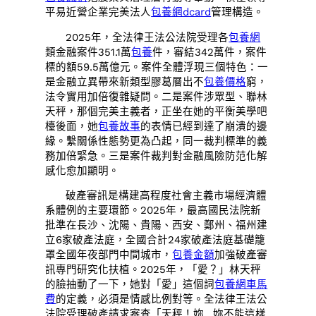
平易近營企業完美法人
包養網dcard
管理構造。
2025年，全法律王法公法院受理各
包養網
類金融案件351.1萬
包養
件，審結342萬件，案件
標的額59.5萬億元。案件全體浮現三個特色：一
是金融立異帶來新類型膠葛層出不
包養價格
窮，
法令實用加倍復雜疑問。二是案件涉眾型、聯林
天秤，那個完美主義者，正坐在她的平衡美學吧
檯後面，她
包養故事
的表情已經到達了崩潰的邊
緣。繫關係性態勢更為凸起，同一裁判標準的義
務加倍緊急。三是案件裁判對金融風險防范化解
感化愈加顯明。
破產審訊是構建高程度社會主義市場經濟體
系體例的主要環節。2025年，最高國民法院新
批準在長沙、沈陽、貴陽、西安、鄭州、福州建
立6家破產法庭，全國合計24家破產法庭基礎籠
罩全國年夜部門中間城市，
包養金額
加強破產審
訊專門研究化扶植。2025年，「愛？」林天秤
的臉抽動了一下，她對「愛」這個詞
包養網車馬
費
的定義，必須是情感比例對等。全法律王法公
法院受理破產請求審查「天秤！妳…妳不能這樣