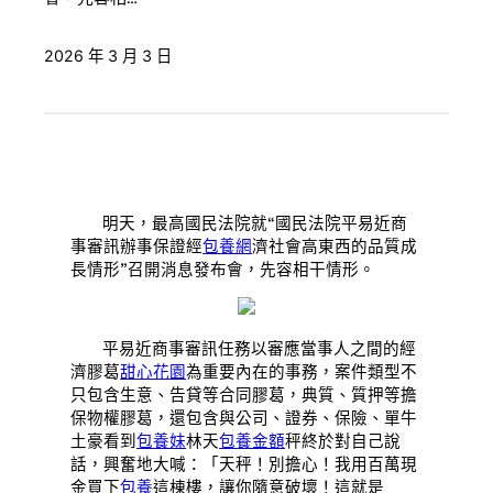
2026 年 3 月 3 日
明天，最高國民法院就“國民法院平易近商
事審訊辦事保證經
包養網
濟社會高東西的品質成
長情形”召開消息發布會，先容相干情形。
平易近商事審訊任務以審應當事人之間的經
濟膠葛
甜心花園
為重要內在的事務，案件類型不
只包含生意、告貸等合同膠葛，典質、質押等擔
保物權膠葛，還包含與公司、證券、保險、單牛
土豪看到
包養妹
林天
包養金額
秤終於對自己說
話，興奮地大喊：「天秤！別擔心！我用百萬現
金買下
包養
這棟樓，讓你隨意破壞！這就是