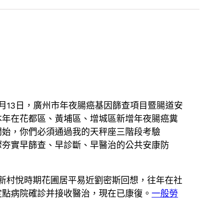
月13日，廣州市年夜腸癌基因篩查項目暨腸道安
本年在花都區、黃埔區、增城區新增年夜腸癌糞
開始，你們必須通過我的天秤座三階段考驗
驟夯實早篩查、早診斷、早醫治的公共安康防
沖新村悅時期花圃居平易近劉密斯回想，往年在社
定點病院確診并接收醫治，現在已康復。
一般勞