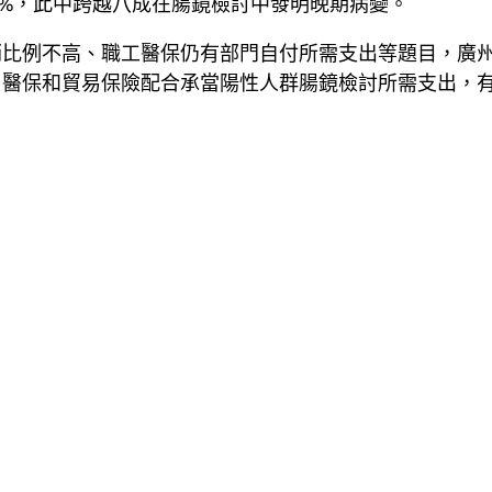
10%，此中跨越八成在腸鏡檢討中發明晚期病變。
銷比例不高、職工醫保仍有部門自付所需支出等題目，廣
由醫保和貿易保險配合承當陽性人群腸鏡檢討所需支出，