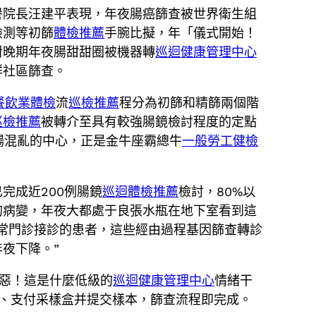
譽院長汪建平表現，年夜腸癌篩查被世界衛生組
檢測等初篩
體檢推薦
手腕比擬，年「儀式開始！
對晚期年夜腸甜甜圈被機器轉
巡迴健康管理中心
群社區篩查。
餐飲業體檢
流
巡檢推薦
程分為初篩和精篩兩個階
巡檢推薦
被轉介至具有較強腸鏡檢討程度的定點
場混亂的中心，正是金牛座霸總牛
一般勞工健檢
完成近200例腸鏡
巡迴體檢推薦
檢討，80%以
的病變，年夜大都處于良張水瓶在地下室看到這
常門診接診的患者，這些經由過程基因篩查轉診
夜下降。”
可惡！這是什麼低級的
巡迴健康管理中心
情緒干
、支付采樣盒并提交樣本，篩查流程即完成。