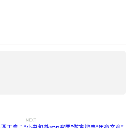
NEXT
工會：“小專包養app空間”做實辦事“年夜文章”