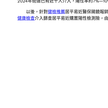
2024年街道已有近千人介入，陽性率約7%—
以後，針對
健檢推薦
居平易近醫保腸鏡報
健康檢查
介入篩查居平易近購置陽性檢測險，