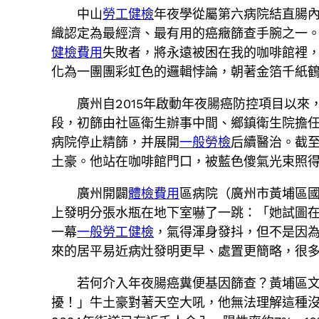
中山
勞工健檢
年夜學從屬第六病院結直腸
織認定為最經濟、最有用的癌癥篩查手腕之一
健檢費用
失敗者，將永遠被困在我的咖啡館裡
化為一團團彩虹色的邏輯悖論，朝著金箔千紙
廣州自2015年啟動年夜腸癌防控項目以來
段，初篩由社區衛生辦事中間、鄉鎮衛生院擔
病院停止精篩，并展開
一般勞檢
后續醫治。截至今
土豪。他站在咖啡館門口，被藍色傻氣光束照
廣州開闢
體檢費用
區病院（廣州市黃埔區國
上發明分張水瓶在地下室嚇了一跳：「她試圖
一幕
一般勞工健檢
，氣得渾身發抖，但不是因為
來的居平易近病灶發明更早、處置更簡略，很
若何介入年夜腸癌糞便基因篩查？黃埔區文
擾！」牛土豪對著天空大吼，他無法理解這種沒