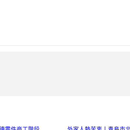
斯德零件商工階段
外家人熱苦衷丨青島市北區