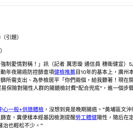
動（引題）
題）
強制愛情對稱！」訊（記者 厲思璇 通信員 穗衛健宣）5
推動年夜腸癌防控篩查項
健檢推薦
目10年的基本上，廣州
初篩所需支出、為參檢居平「你們兩個，給我聽著！現在
貿易保險對陽性人群的腸鏡檢討費“配合兜底”，進一個步
中心
一般+供膳體檢
，沒想到竟是晚期腸癌。”黃埔區文
入篩查，糞便樣本經基因檢測提醒
勞工體健
陽性，隨后在
醫治也輕松不少。”