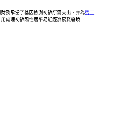
州財務承當了基因檢測初篩所需支出，并為
勞工
有用處理初篩陽性居平易近經濟累贅窘境。