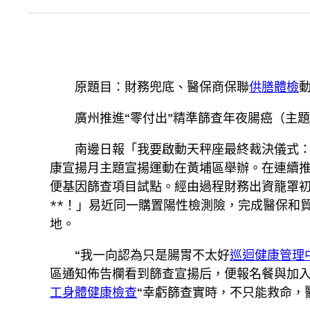
原題目：財務兜底、醫保商保聯
供膳體檢
廣州推進“零付出”精準篩查年夜腸癌（主
南邊日報「我要啟動天秤座最終裁決儀式：
康宣揚月主題宣揚運動在黃埔區舉辦。在連續
便基因篩查項目試點。經由過程財務出資籠罩
**！」易近同一購置陽性檢測險，完成醫保和
地。
“我一向認為只是腸胃不太好
巡迴健康管理
區通知佈告欄看到篩查宣揚后，便報名餐與加
工身體健康檢查
“幸虧篩查實時，不只能救命，