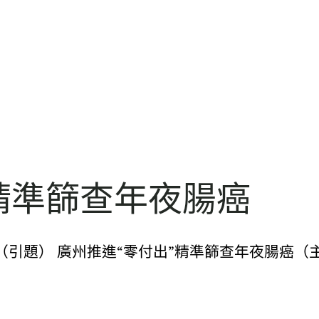
精準篩查年夜腸癌
引題） 廣州推進“零付出”精準篩查年夜腸癌（主