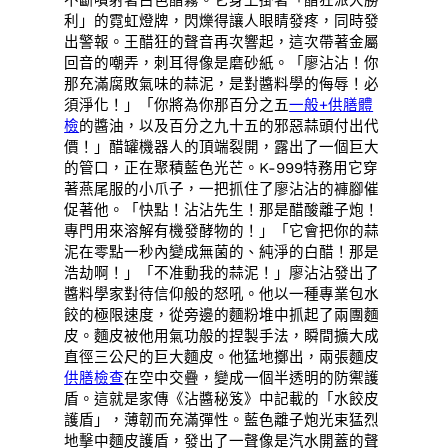
利」的霓虹燈牌，閃爍得讓人眼睛發疼，同時發
出警報。王醋狂的聲音再次響起，這次帶著金屬
回音的嘲弄，刺耳得像是磨砂紙。「廖沾沾！你
那充滿腐敗氣味的蒜泥，是對醬料學的侮辱！必
須淨化！」「你將為你那百分之五
一般+供膳體
檢
的醬油，以及百分之九十五的邪惡蒜頭付出代
價！」醋罐機器人的頂端裂開，露出了一個巨大
的管口，正在聚積藍色光芒。K-999特務用它穿
著燕尾服的小爪子，一把抓住了廖沾沾的褲腳催
促著他。「快點！沾沾先生！那是醋酸離子炮！
專門用來溶解有機發酵物的！」「它會把你的蒜
泥在零點一秒內變成無菌的、純淨的白醋！那是
浩劫啊！」「不准動我的蒜泥！」廖沾沾發出了
醬料學家對待信仰般的怒吼。他以一種專業包水
餃的極限速度，從旁邊的麵粉堆中抓起了兩團麵
皮。麵皮被他用氣功般的捏製手法，瞬間擴大成
直徑三公尺的巨大麵皮。他猛地擲出，兩張麵皮
供膳檢查
在空中交疊，變成一個半透明的防禦護
盾。這就是家傳《沾醬秘笈》中記載的「水餃皮
護盾」，薄韌而充滿彈性。藍色離子炮光束猛烈
地擊中麵皮護盾，發出了一聲像是汽水開蓋的聲