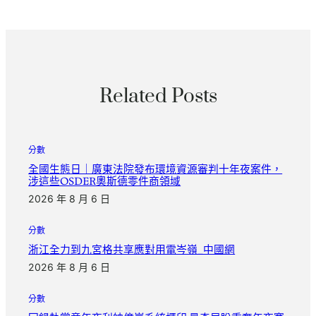
Related Posts
分數
全國生態日｜廣東法院發布環境資源審判十年夜案件，
涉這些OSDER奧斯德零件商領域
2026 年 8 月 6 日
分數
浙江全力到九宮格共享應對用電岑嶺_中國網
2026 年 8 月 6 日
分數