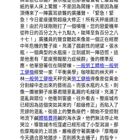
紙的單人床上驚醒，不是因為鬧鐘，而是因為屋
頂傳來了一陣震耳欲聾的廣播聲。「緊急！緊
急！今日星座運勢超級大修正！所有天秤座請注
意！由於月球剛剛打了一個噴嚏，您的戀愛機率
從昨日的百分之九十九點九，陡降至負百分之八
十七！」廣播員的聲音聽起來像是一個正在經歷
中年危機的雙子座，充滿了戲劇性的絕望。張水
瓶，一個典型的水瓶座，立刻感到一陣恐慌，這
是他患有「星座預報壓力症候群」後的標準反
應。他單戀著住在隔壁棟、
一般勞工體檢
一般勞
工健檢
經營一家「平衡美學」咖啡館的林天秤。
林
一般勞工健檢
天秤完美
勞工健檢
得像是從黃金
分割線中走出來的藝術品。而張水瓶的人生，則
像一團被獅子座暴君隨意亂踢的毛線球，充滿了
混亂與錯位。他衝到窗邊，往外看去。整座城市
已經因為這個突如其來的「超級修正」而陷入了
荒謬的混亂。街道上的雙魚座們，開始不受控制
地流下鹹
體檢費用
鹹的海水淚，他們無法停止地
哭泣，導致城市低窪處已經形成了小型潟湖。那
些摩羯座的上班族，嚴格遵守著廣播中「摩羯座
今天適合原地踏步，否則將失去襪子」的指令。