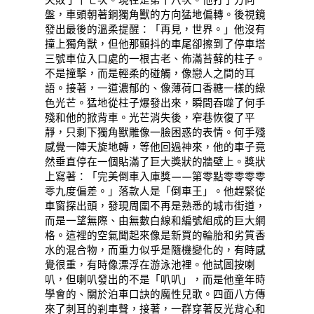
盤，車頭朝著銅獨角獸的方向猛地偏轉。後視鏡
發出最後的溫柔提醒：「再見，世界。」他沒有
撞上獨角獸，但他那顫抖的車尾卻擦到了停車塔
三號車位入口處的一根古老、佈滿苔蘚的柱子。
不是撞擊，而是輕柔的碰觸，像戀人之間的耳
語。接著，一道濃郁的、像薄荷口香糖一樣的綠
色光芒。猛地從柱子爆發出來，瞬間吞噬了何手
殘和他的掀背車。光芒消失後，窄巷恢復了平
靜，只剩下獨角獸雕像一臉困惑的表情。何手殘
感覺一陣天旋地轉，等他回過神來，他的車子竟
然垂直停在一個貼滿了巨大獎狀的牆壁上。獎狀
上寫著：「完美倒車入庫獎——第零點零零零零
零九度偏差。」落款人是「倒車王」。他趕緊從
車窗探出頭，發現周圍不再是熟悉的城市街道，
而是一望無際、由無數白線和編號組成的巨大網
格。這裡的空氣聞起來像是新買的輪胎和劣質香
水的混合物，而重力似乎是隨機變化的，有時感
覺很重，有時像漂浮在游泳池裡。他試圖按喇
叭，但喇叭發出的不是「叭叭」，而是他童年時
學會的、關於泊車口訣的魔性兒歌。四面八方傳
來了刺耳的剎車聲，接著，一群穿著反光背心和