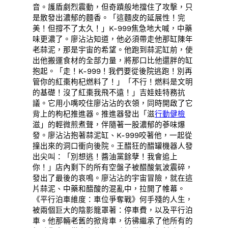
音。護盾劇烈震動，但奇蹟般地擋住了攻擊，只
是散發出濃郁的麵香。「這麵皮的延展性！完
美！但撐不了太久！」K-999焦急地大喊，中藥
味更濃了。廖沾沾知道，他必須帶走他那缸陳年
老蒜泥，那是宇宙的希望。他跑到蒜泥缸前，使
出他搬運食材的全部力量，將那口比他還胖的缸
抱起。「走！K-999！我們要從後院逃跑！別再
管你的紅棗枸杞燃料了！」「不行！燃料是文明
的基礎！沒了紅棗我飛不遠！」吉娃娃特務抗
議。它用小嘴咬住廖沾沾的衣領，同時開啟了它
背上的枸杞推進器。推進器發出「滋
行動健檢
滋」的輕微煎煮聲，伴隨著一股濃郁的蔘味爆
發。廖沾沾抱著蒜泥缸、K-999咬著他，一起從
撞出來的洞口衝向後院。王醋狂的醋罐機器人發
出尖叫：「別想逃！醬油黨餘孽！我會追上
你！」店內剩下的所有空盤子被醋酸氣波震碎，
發出了最後的哀鳴。廖沾沾的宇宙冒險，就在這
片蒜泥、中藥和醋酸的混亂中，拉開了帷幕。
《平行泊車維度：車位爭奪戰》何手殘的人生，
被兩個巨大的陰影籠罩著：停車費，以及平行泊
車。他那輛老舊的掀背車，彷彿繼承了他所有的