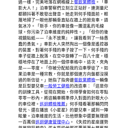
過一樣，完美地落在網格線上
餐飲業體檢
。「車
影大人！」泊車警察們立刻立正站好，連測量尺
都顫抖著不敢發出聲音。她走到何手殘面前，輕
蔑地掃了一眼他那輛垂直貼在牆上的掀背車，語
氣冰冷。「新手，你的車技像一團混亂的毛線
球。你污染了泊車維度的純粹性。」「但你的後
視鏡貼紙——『永不放棄』，讓我看到了一絲愚
蠢的勇氣。」車影大人突然掏出一個像是遙控器
的裝置，對著何手殘的車子按了一下。何手殘的
車子從牆上脫落，在空中旋轉了一百八十度，穩
穩地停在了地面上的一個停車格中。這次，夾角
是——零度。「你被分配給我的泊車學徒了。如
果泊車是一種宗教，你就是那個連方向盤都沒摸
過的新信徒。」她指了指旁邊
餐飲業體檢
一輛像
是巨型嬰兒車
一般勞工健檢
的改造車：「這是你
的訓練工具，從現在開始，你得學會如何在零點
零零一秒內，將這輛車精準停入對面的針眼大小
的車位裡。
巡迴體檢推薦
」何手殘看著那輛閃閃
發光、還在播放《小星星》的嬰兒車，感到一陣
眩暈。泊車維度的生活，比他想象中還要無理頭
一百萬倍
巡迴健康管理中心
。《失控的星座運勢
與單戀狂想曲》張水瓶從他那張覆蓋著七層舊報