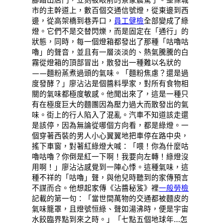
市的主幹道上，數百個交通信號燈，從東邊到西
邊，從高架橋到巷弄口，
員工健檢
全部變成了綠
燈。它們不是交替閃爍，而是固定在「通行」的
狀態，同時，每一個燈箱都發出了那種「咕嚕咕
嚕」的聲音，並且有一層淡淡的、熱氣騰騰的白
霧從燈箱的頂部冒出，散發出一種難以名狀的
——麵粉蒸煮過頭的氣味。「麵粉焦慮？還是過
度發酵？」廖沾沾是個醬料學家，對所有食物相
關的氣味都極度敏感。他聞出來了，這是一種只
有在極度巨大的麵團因為壓力過大而散發出的氣
味。街上的行人陷入了混亂。汽車不知道該走還
是該停，因為無論從哪個方向看，都是綠燈。一
個穿著西裝的男人小心翼翼地把車停在路中央，
搖下車窗，對著紅綠燈大喊：「喂！你為什麼咕
嚕咕嚕？你倒是紅一下啊！我要向左轉！綠燈沒
用啊！」廖沾沾感覺到一陣心悸。這種氣味，這
種不祥的「咕嚕」聲，與他兒時聽到的家傳預言
不謀而合。他想起家傳《沾醬秘笈》裡
一般勞檢
記載的第一句：「當世間萬物的交通都被麵皮的
氣味籠罩，且燈號恒綠、聲如湯沸時，便是宇宙
水餃臨界點到來之時。」「七點五個地球年…怎