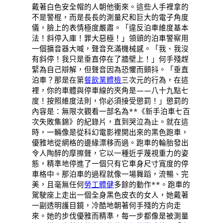
戴著白色安全帽的人朝他衝來。這些人手裡拿的
不是警棍，而是長長的測量尺和巨大的電子角度
儀，臉上的表情極度嚴肅。「違反泊車維度基本
法！斜停入庫！罪大惡極！」領頭的泊車警察用
一個擴音器大喊，聲音充滿機械感。「我、我沒
有斜停！我只是垂直停在了牆壁上！」何手殘趕
緊為自己辯解，但聲音因為恐懼而顫抖。「垂直
泊車？那是在第
餐飲業體檢
三次元的行為，在這
裡，你的車體與停車線的夾角是——八十九點七
度！按照維度法則，你必須接受懲罰！」懲罰的
內容是：無限次觀看一部名為**《新手泊車七百
次失敗集錦》的紀錄片，直到哭泣為止。就在這
時，一輛像是從科幻電影裡開出來的黑色跑車，
優雅地從網格的邊緣漂移而過。跑車的輪胎發出
令人陶醉的摩擦聲，它以一種近乎蔑視重力的姿
態，精準地停進了一個只有它車身尺寸寬度的停
車格中。那泊車的過程就像一場舞蹈，流暢、完
美，且毫無任何
勞工體健
多餘的動作**。跑車的
駕駛座上走出一個全身黑色皮衣的女人，她戴著
一副透明護目鏡，冷酷地朝著何手殘的方向走
來。她的步伐優雅而精準，每一步都像是被測量