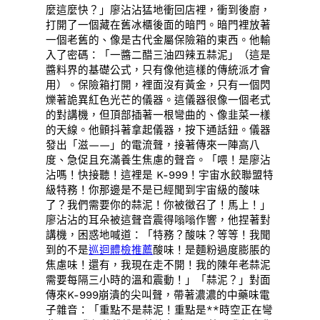
麼這麼快？」廖沾沾猛地衝回店裡，衝到後廚，
打開了一個藏在舊冰櫃後面的暗門。暗門裡放著
一個老舊的、像是古代金屬保險箱的東西。他輸
入了密碼：「一醬二醋三油四辣五蒜泥」（這是
醬料界的基礎公式，只有像他這樣的傳統派才會
用）。保險箱打開，裡面沒有黃金，只有一個閃
爍著詭異紅色光芒的儀器。這儀器很像一個老式
的對講機，但頂部插著一根彎曲的、像韭菜一樣
的天線。他顫抖著拿起儀器，按下通話鈕。儀器
發出「滋——」的電流聲，接著傳來一陣高八
度、急促且充滿養生焦慮的聲音。「喂！是廖沾
沾嗎！快接聽！這裡是 K-999！宇宙水餃聯盟特
級特務！你那邊是不是已經聞到宇宙級的酸味
了？我們需要你的蒜泥！你被徵召了！馬上！」
廖沾沾的耳朵被這聲音震得嗡嗡作響，他捏著對
講機，困惑地喊道：「特務？酸味？等等！我聞
到的不是
巡迴體檢推薦
酸味！是麵粉過度膨脹的
焦慮味！還有，我現在走不開！我的陳年老蒜泥
需要每隔三小時的溫和震動！」「蒜泥？」對面
傳來K-999崩潰的尖叫聲，帶著濃濃的中藥味電
子雜音：「重點不是蒜泥！重點是**時空正在彎