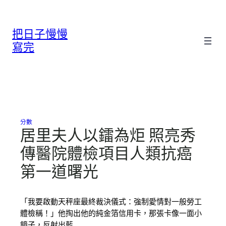
跳
至
把日子慢慢
主
要
寫完
內
容
分數
居里夫人以鐳為炬 照亮秀
傳醫院體檢項目人類抗癌
第一道曙光
「我要啟動天秤座最終裁決儀式：強制愛情對一般勞工
體檢稱！」他掏出他的純金箔信用卡，那張卡像一面小
鏡子，反射出藍…