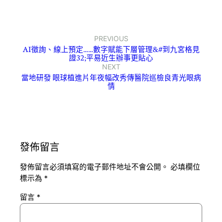
PREVIOUS
AI徵詢、線上預定……數字賦能下層管理&#到九宮格見
證32;平易近生辦事更貼心
NEXT
當地研發 眼球植進片年夜幅改秀傳醫院巡檢良青光眼病
情
發佈留言
發佈留言必須填寫的電子郵件地址不會公開。
必填欄位
標示為
*
留言
*