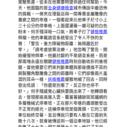
駕駛焦慮，從未在他需要時提供過任何幫助。今
天，他面臨的是
全身健康檢查
城市傳說中最恐怖
的挑戰，一條夾在理髮店與一間專賣金屬雕像的
畫廊之間的窄巷。一個看起來比他車子尺寸小上
三十公分的停車格，上面還灑著一層可疑的白色
粉末。何手殘深吸一口氣。將車子打了
健檢推薦
倒檔。他的車載語音系統發出了令人不快的女
聲：「警告，後方障礙物距離：無限趨近於
零。」「請考慮放棄治療。」他忽略了警告，開
始緩慢地倒車。他最討厭的不是語音系統，而是
那兩塊永遠在關鍵
健檢推薦
時刻自動收折的後視
鏡。當他需要它們來判斷車體與那座價值不菲的
銅製獨角獸雕像之間的距離時，它們卻像兩片羞
澀的耳朵一樣，
巡檢推薦
優雅地縮了回去。同時
發出低語：「你還是別看了，反正你也停不
好。」何手殘感覺心臟快要跳出來了。他轉頭看
去，發現那座高聳入雲、覆蓋著鏽跡斑斑鐵網的
多層機械式停車塔，正在那片窄巷的盡頭散發出
不正常的綠光。這棟停車塔是個異類，它的三號
車位始終空著，並且傳說只要有人敢在它面前失
敗十八次，就會被傳送到一個泊車地獄。他已經
失敗了十七次。現在是第十八次。他打了方向