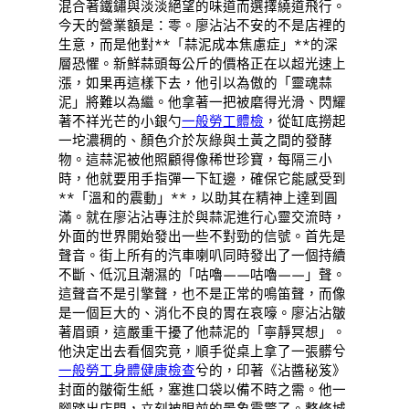
混合著鐵鏽與淡淡絕望的味道而選擇繞道飛行。
今天的營業額是：零。廖沾沾不安的不是店裡的
生意，而是他對**「蒜泥成本焦慮症」**的深
層恐懼。新鮮蒜頭每公斤的價格正在以超光速上
漲，如果再這樣下去，他引以為傲的「靈魂蒜
泥」將難以為繼。他拿著一把被磨得光滑、閃耀
著不祥光芒的小銀勺
一般勞工體檢
，從缸底撈起
一坨濃稠的、顏色介於灰綠與土黃之間的發酵
物。這蒜泥被他照顧得像稀世珍寶，每隔三小
時，他就要用手指彈一下缸邊，確保它能感受到
**「溫和的震動」**，以助其在精神上達到圓
滿。就在廖沾沾專注於與蒜泥進行心靈交流時，
外面的世界開始發出一些不對勁的信號。首先是
聲音。街上所有的汽車喇叭同時發出了一個持續
不斷、低沉且潮濕的「咕嚕——咕嚕——」聲。
這聲音不是引擎聲，也不是正常的鳴笛聲，而像
是一個巨大的、消化不良的胃在哀嚎。廖沾沾皺
著眉頭，這嚴重干擾了他蒜泥的「寧靜冥想」。
他決定出去看個究竟，順手從桌上拿了一張髒兮
一般勞工身體健康檢查
兮的，印著《沾醬秘笈》
封面的皺衛生紙，塞進口袋以備不時之需。他一
腳踏出店門，立刻被眼前的景象震驚了。整條城