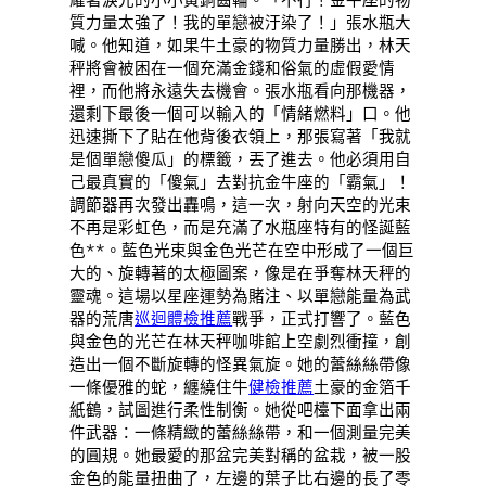
質力量太強了！我的單戀被汙染了！」張水瓶大
喊。他知道，如果牛土豪的物質力量勝出，林天
秤將會被困在一個充滿金錢和俗氣的虛假愛情
裡，而他將永遠失去機會。張水瓶看向那機器，
還剩下最後一個可以輸入的「情緒燃料」口。他
迅速撕下了貼在他背後衣領上，那張寫著「我就
是個單戀傻瓜」的標籤，丟了進去。他必須用自
己最真實的「傻氣」去對抗金牛座的「霸氣」！
調節器再次發出轟鳴，這一次，射向天空的光束
不再是彩虹色，而是充滿了水瓶座特有的怪誕藍
色**。藍色光束與金色光芒在空中形成了一個巨
大的、旋轉著的太極圖案，像是在爭奪林天秤的
靈魂。這場以星座運勢為賭注、以單戀能量為武
器的荒唐
巡迴體檢推薦
戰爭，正式打響了。藍色
與金色的光芒在林天秤咖啡館上空劇烈衝撞，創
造出一個不斷旋轉的怪異氣旋。她的蕾絲絲帶像
一條優雅的蛇，纏繞住牛
健檢推薦
土豪的金箔千
紙鶴，試圖進行柔性制衡。她從吧檯下面拿出兩
件武器：一條精緻的蕾絲絲帶，和一個測量完美
的圓規。她最愛的那盆完美對稱的盆栽，被一股
金色的能量扭曲了，左邊的葉子比右邊的長了零