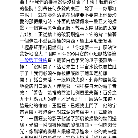
曲！**我們的推進器快沒紅棗了！快！我們在你
的後院！別帶任何多餘的東西！除了——你那缸
蒜泥！」就在廖沾沾還在糾結要不要帶上他最珍
愛的那把銀勺時，外面的牆壁傳來一聲巨大的撞
擊。一個穿著黑色燕尾服、戴著太陽眼鏡的太空
吉娃娃，正從牆上的破洞鑽進來。它的背上揹著
一個像是小型瓦斯桶的東西，桶上用毛筆寫著
「極品紅棗枸杞燃料」。「你怎麼——」廖沾沾
驚訝地瞪大了眼睛。K-999用它的小短腿站得筆
一般勞工健檢
直，戴著白色手套的爪子優雅地一
揮：「沒時間了，沾沾先生！宇宙水餃快要拉肚
子了！我們必須在你被醋酸離子炮鎖定前離
開！」話音未落，一股極致尖銳、刺鼻的酸氣猛
地從店門口灌入，伴隨著一個狂妄自大的電子音
效：「警告！這裡的醬油比例嚴重失衡！百分之
九十九點九九的醋，才是真理！」廖沾沾知道，
這是他的宿敵，王醋狂，已經找上門了。他的宇
宙冒險，被迫從他對蒜泥的焦慮中，正式開始
了。一個狂妄的影子佔滿了那扇被撞破的牆門邊
緣，光線一瞬間被極端的酸氣扭曲。一個閃閃發
光、像醋罐的機器人緩緩漂浮進來，它的底座還
不斷噴射著白色醋霧。它身上掛著「醋狂派大勝