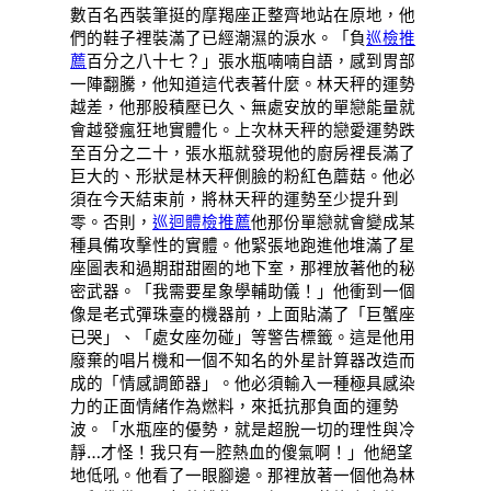
數百名西裝筆挺的摩羯座正整齊地站在原地，他
們的鞋子裡裝滿了已經潮濕的淚水。「負
巡檢推
薦
百分之八十七？」張水瓶喃喃自語，感到胃部
一陣翻騰，他知道這代表著什麼。林天秤的運勢
越差，他那股積壓已久、無處安放的單戀能量就
會越發瘋狂地實體化。上次林天秤的戀愛運勢跌
至百分之二十，張水瓶就發現他的廚房裡長滿了
巨大的、形狀是林天秤側臉的粉紅色蘑菇。他必
須在今天結束前，將林天秤的運勢至少提升到
零。否則，
巡迴體檢推薦
他那份單戀就會變成某
種具備攻擊性的實體。他緊張地跑進他堆滿了星
座圖表和過期甜甜圈的地下室，那裡放著他的秘
密武器。「我需要星象學輔助儀！」他衝到一個
像是老式彈珠臺的機器前，上面貼滿了「巨蟹座
已哭」、「處女座勿碰」等警告標籤。這是他用
廢棄的唱片機和一個不知名的外星計算器改造而
成的「情感調節器」。他必須輸入一種極具感染
力的正面情緒作為燃料，來抵抗那負面的運勢
波。「水瓶座的優勢，就是超脫一切的理性與冷
靜…才怪！我只有一腔熱血的傻氣啊！」他絕望
地低吼。他看了一眼腳邊。那裡放著一個他為林