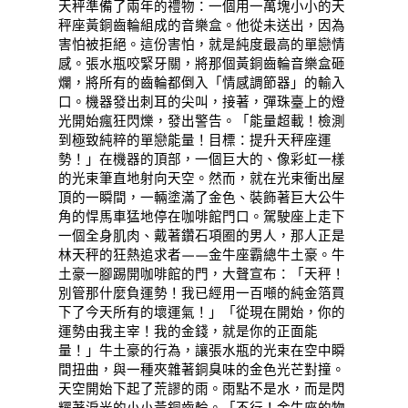
天秤準備了兩年的禮物：一個用一萬塊小小的天
秤座黃銅齒輪組成的音樂盒。他從未送出，因為
害怕被拒絕。這份害怕，就是純度最高的單戀情
感。張水瓶咬緊牙關，將那個黃銅齒輪音樂盒砸
爛，將所有的齒輪都倒入「情感調節器」的輸入
口。機器發出刺耳的尖叫，接著，彈珠臺上的燈
光開始瘋狂閃爍，發出警告。「能量超載！檢測
到極致純粹的單戀能量！目標：提升天秤座運
勢！」在機器的頂部，一個巨大的、像彩虹一樣
的光束筆直地射向天空。然而，就在光束衝出屋
頂的一瞬間，一輛塗滿了金色、裝飾著巨大公牛
角的悍馬車猛地停在咖啡館門口。駕駛座上走下
一個全身肌肉、戴著鑽石項圈的男人，那人正是
林天秤的狂熱追求者——金牛座霸總牛土豪。牛
土豪一腳踢開咖啡館的門，大聲宣布：「天秤！
別管那什麼負運勢！我已經用一百噸的純金箔買
下了今天所有的壞運氣！」「從現在開始，你的
運勢由我主宰！我的金錢，就是你的正面能
量！」牛土豪的行為，讓張水瓶的光束在空中瞬
間扭曲，與一種夾雜著銅臭味的金色光芒對撞。
天空開始下起了荒謬的雨。雨點不是水，而是閃
耀著淚光的小小黃銅齒輪。「不行！金牛座的物