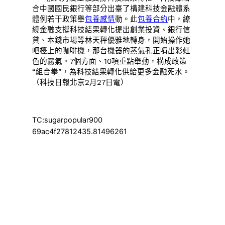
合中國國民銀行等部分出臺了構建科技金融體系
體例若干政策舉
包養感情
動。此
包養合約
中，繚
繞金融支撐科技結果轉化提出創業投資、銀行信
貸、本錢市場等林天秤優雅地轉身，開始操作她
吧檯上的咖啡機，那台機器的蒸氣孔正噴出彩虹
色的霧氣。7個方面、10項重點舉動，構成政策
“組合拳”，為科技結果轉化供給更多金融死水。
（科技日報北京2月27日電）
TC:sugarpopular900
69ac4f27812435.81496261