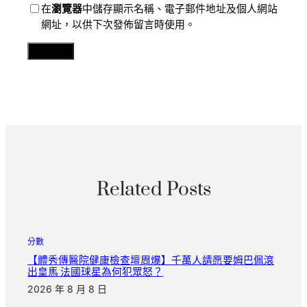
在
瀏覽器
中儲存顯示名稱、電子郵件地址及個人網站
網址，以供下次發佈留言時使用。
Related Posts
分數
【體秀傳醫院健康檢查壇周爆】千萬人請愿要姆巴佩滾
出皇馬 法國球星為何犯眾怒？
2026 年 8 月 8 日