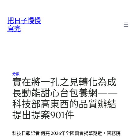
跳
至
把日子慢慢
主
要
寫完
內
容
分數
實在將一孔之見轉化為成
長動能甜心台包養網——
科技部高東西的品質辦結
提出提案901件
科技日報記者 何亮 2026年全國兩會揭幕期近，國務院