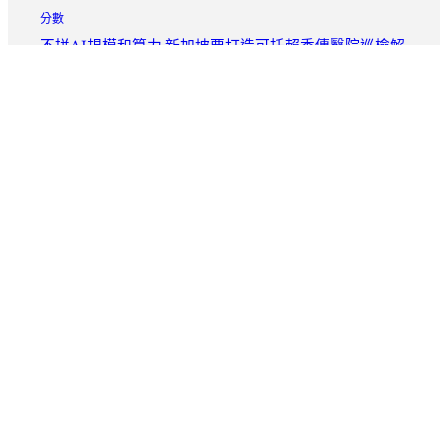
分數
不拼AI規模和算力 新加坡要打造可托賴秀傳醫院巡檢解
決計劃
2026 年 8 月 8 日
分數
中國外貿“斷定性”帶給OSDER奧斯德汽車材料世界可貴
機遇
2026 年 8 月 8 日
把日子慢慢寫完
|
|
info@Island.com
+123456789
Seesreasse 21, Zurich