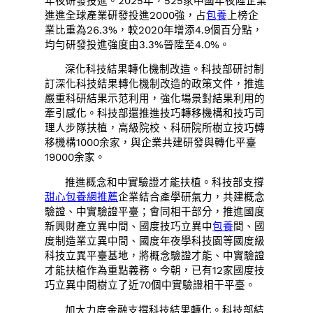
年夜研發投進。2025年，525家中國年夜陸企業
進進全球產業研發投進2000強，占
包養
上榜企
業比重為26.3%，較2020年增添4.9個百分點，
均勻研發投進強度由3.3%晉陞至4.0%。
深化科技結果轉化機制改造。科技部研討制
訂深化科技結果轉化機制改造的政策文件，推進
嚴重科研結果示范利用，強化場景對結果利用的
牽引感化。科技部還推進技巧轉移機構和技巧司
理人步隊扶植，高級院校、科研院所樹立技巧轉
移機構1000余家，與企業共建研發與轉化平臺
19000余家。
推進概念和中實驗證才能扶植。科技部支撐
甜心
包養網推薦
企業結合產學研氣力，共建概念
驗證、中實驗證平臺；會同相干部分，推進國度
新興財產立異中間、國度技巧立異中
包養
間、國
度制造業立異中間、國度年夜學科技園等國度級
科技立異平臺基地，將概念驗證才能、中實驗證
才能扶植作為重點義務。今朝，已有12家國度技
巧立異中間樹立了近70個中實驗證相干平臺。
加大力度金融支撐科技結果轉化。科技部結