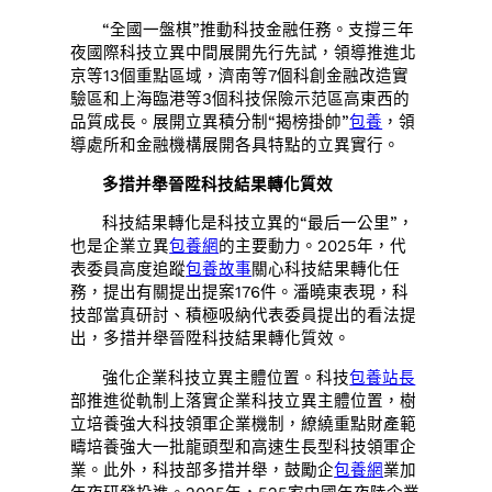
“全國一盤棋”推動科技金融任務。支撐三年
夜國際科技立異中間展開先行先試，領導推進北
京等13個重點區域，濟南等7個科創金融改造實
驗區和上海臨港等3個科技保險示范區高東西的
品質成長。展開立異積分制“揭榜掛帥”
包養
，領
導處所和金融機構展開各具特點的立異實行。
多措并舉晉陞科技結果轉化質效
科技結果轉化是科技立異的“最后一公里”，
也是企業立異
包養網
的主要動力。2025年，代
表委員高度追蹤
包養故事
關心科技結果轉化任
務，提出有關提出提案176件。潘曉東表現，科
技部當真研討、積極吸納代表委員提出的看法提
出，多措并舉晉陞科技結果轉化質效。
強化企業科技立異主體位置。科技
包養站長
部推進從軌制上落實企業科技立異主體位置，樹
立培養強大科技領軍企業機制，繚繞重點財產範
疇培養強大一批龍頭型和高速生長型科技領軍企
業。此外，科技部多措并舉，鼓勵企
包養網
業加