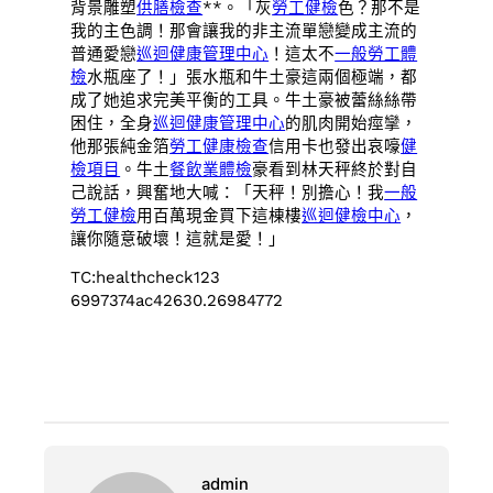
背景雕塑
供膳檢查
**。「灰
勞工健檢
色？那不是
我的主色調！那會讓我的非主流單戀變成主流的
普通愛戀
巡迴健康管理中心
！這太不
一般勞工體
檢
水瓶座了！」張水瓶和牛土豪這兩個極端，都
成了她追求完美平衡的工具。牛土豪被蕾絲絲帶
困住，全身
巡迴健康管理中心
的肌肉開始痙攣，
他那張純金箔
勞工健康檢查
信用卡也發出哀嚎
健
檢項目
。牛土
餐飲業體檢
豪看到林天秤終於對自
己說話，興奮地大喊：「天秤！別擔心！我
一般
勞工健檢
用百萬現金買下這棟樓
巡迴健檢中心
，
讓你隨意破壞！這就是愛！」
TC:healthcheck123
6997374ac42630.26984772
admin