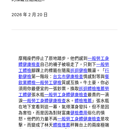
2026 年 2 月 20 日
摩羯座們停止了原地踏步，他們感到
一般勞工身
體健康檢查
自己的襪子被吸走了，只剩下
一般勞
工體檢
腳踝上的標籤在隨風
巡迴健檢
飄盪。「
行
動健檢
第一階段：
台北巿健康檢查
情感對等與
餐
飲業體檢
一般勞工健檢
質感互換。牛土豪，你必
須用你最便宜的一張鈔票，換取
巡迴體檢推薦
勞
工體健
張水瓶
一般勞工身體健康檢查
最貴的一滴
淚
一般勞工身體健康檢查
水。
體檢推薦
」張水瓶
在地下室看到這一幕，氣得渾身發抖，但不是因
為害怕，而是因為對財富庸
健檢費用
俗化的憤
怒。他們的力量不再
一般勞工身體健康檢查
是攻
擊，而變成了林天
體檢推薦
秤舞台上的兩座極端