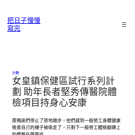
跳
至
把日子慢慢
主
要
寫完
內
容
分數
女皇鎮保健區試行系列計
劃 助年長者堅秀傳醫院體
檢項目持身心安康
摩羯座們停止了原地踏步，他們感到一般勞工身體健康
檢查自己的襪子被吸走了，只剩下一般勞工體檢腳踝上
的標籤在隨風巡…