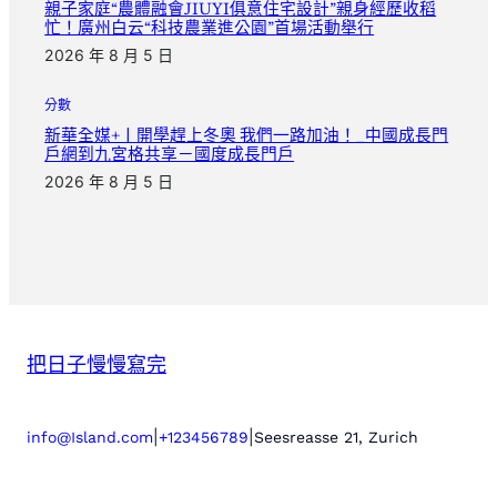
親子家庭“農體融會JIUYI俱意住宅設計”親身經歷收稻
忙！廣州白云“科技農業進公園”首場活動舉行
2026 年 8 月 5 日
分數
新華全媒+丨開學趕上冬奧 我們一路加油！_中國成長門
戶網到九宮格共享－國度成長門戶
2026 年 8 月 5 日
把日子慢慢寫完
|
|
info@Island.com
+123456789
Seesreasse 21, Zurich