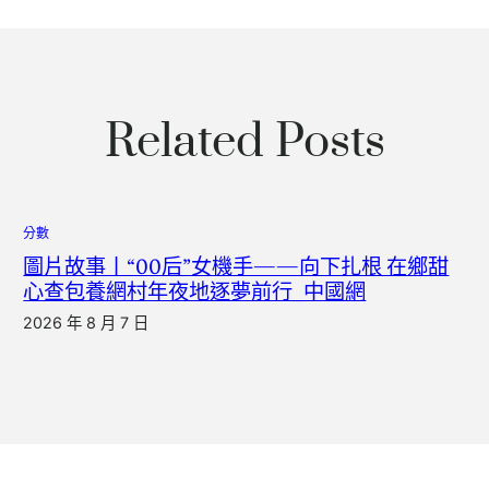
Related Posts
分數
圖片故事丨“00后”女機手——向下扎根 在鄉甜
心查包養網村年夜地逐夢前行_中國網
2026 年 8 月 7 日