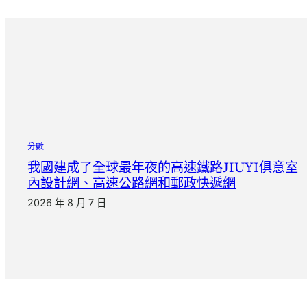
分數
我國建成了全球最年夜的高速鐵路JIUYI俱意室
內設計網、高速公路網和郵政快遞網
2026 年 8 月 7 日