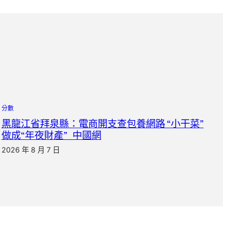
分數
黑龍江省拜泉縣：電商開支查包養網路 “小干菜”
做成“年夜財產”_中國網
2026 年 8 月 7 日