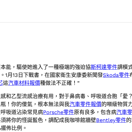
座本能，驅使她進入了一種極端的強迫協
斯柯達零件
調模
。1月13日下戰書，在國家衛生安康委新聞發
Skoda零件
芯
這
汽車材料報價
種做法不正確！”
流感和乙型流感治療有用，對于鼻病毒、呼吸道合胞「愛
水瓶！你的傻氣，根本無法與我
汽車零件報價
的噸級物質
童呼吸道沾染常見病
Porsche零件
原有良多，包含病
汽車
必須將你的怪誕藍色，調配成我咖啡館牆壁
Bentley零件
的
%擺佈比例。