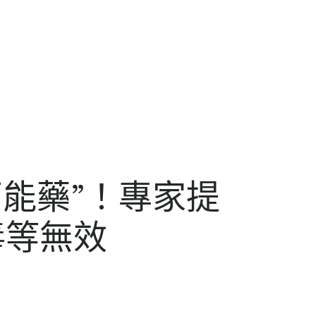
萬能藥”！專家提
毒等無效