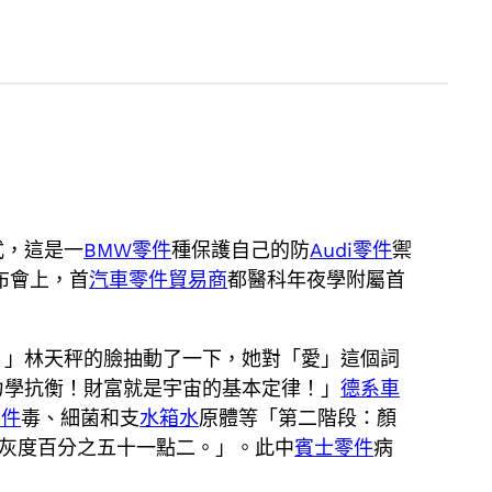
式，這是一
BMW零件
種保護自己的防
Audi零件
禦
布會上，首
汽車零件貿易商
都醫科年夜學附屬首
？」林天秤的臉抽動了一下，她對「愛」這個詞
力學抗衡！財富就是宇宙的基本定律！」
德系車
零件
毒、細菌和支
水箱水
原體等「第二階段：顏
灰度百分之五十一點二。」。此中
賓士零件
病