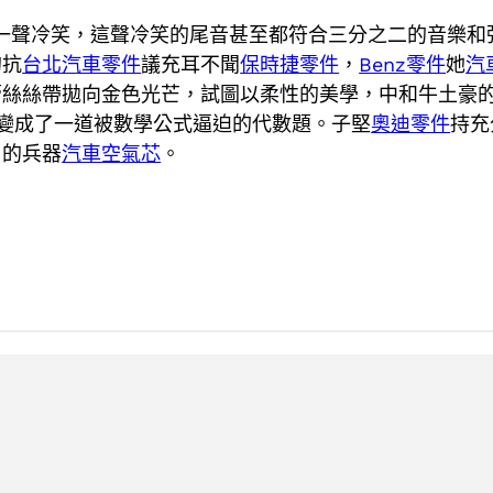
一聲冷笑，這聲冷笑的尾音甚至都符合三分之二的音樂和
的抗
台北汽車零件
議充耳不聞
保時捷零件
，
Benz零件
她
汽
蕾絲絲帶拋向金色光芒，試圖以柔性的美學，中和牛土豪
變成了一道被數學公式逼迫的代數題。子堅
奧迪零件
持充
用的兵器
汽車空氣芯
。