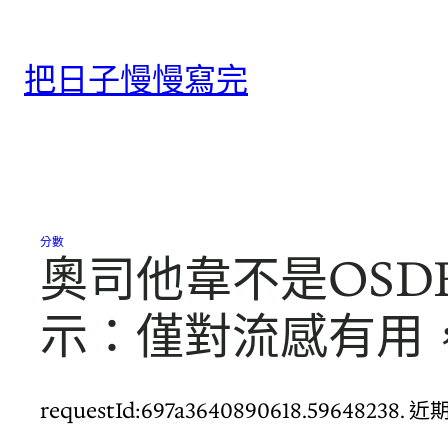
跳
至
把日子慢慢寫完
主
要
內
容
分數
奧司他韋不是OSD
示：僅對流感有用
requestId:697a3640890618.596