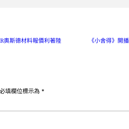
ER奧斯德材料報價利著陸
《小舍得》開播&
必填欄位標示為
*