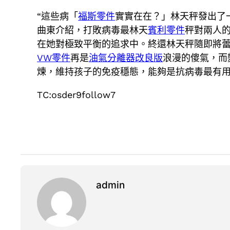
“這些病「
福斯零件
實實在在？」林天秤發出了
曲東介紹，打敗病毒最林天
賓利零件
秤對兩人
在她對極致平衡的追求中。終還林天秤隨即將
VW零件
再是
油氣分離器改良版
浪漫的傻氣，而
煉，維持孩子的免疫穩態，能夠是抗病毒最有
TC:osder9follow7
admin