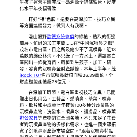
生孩子運營主體完成一碼溯源全鏈條監管，尺度
化水平年夜幅晉陞。
打好“特”色牌，還要在高深加工、技巧立異
等方面連續發力，做到人有我精。
漫山遍野
歐德系統傢俱
的綠植、熱烈的街邊
商展、忙碌的加工車間……在“中國沉噴鼻之鄉”
茂名市電白區，目之所及總少不了沉噴鼻。近13
萬畝的綿延林海，不只綠了一方水土，還讓電白
區闖出一條從育苗、蒔植到生孩子、加工、研
發、發賣的沉噴鼻全財產鏈條。本年上半年，茂
iRock T07
名市沉噴鼻蒔植面積26.39萬畝，全
財產鏈總產值超25億元。
在深加工環節，電白區重視技巧立異，已開
闢出日化用品、工藝品、燃噴鼻、茶葉、噴鼻
料、飲片和中成藥七年夜類100多種分歧業態的
沉噴鼻產物，洗發水、噴鼻水、護膚品、噴鼻薰
辦公家具
等產物銷往全國各地，不只知足了花費
者對沉噴鼻產物的多樣化需求，也進一個步驟拓
寬了沉噴鼻財產鏈市場空間。“跟著沉噴鼻特點