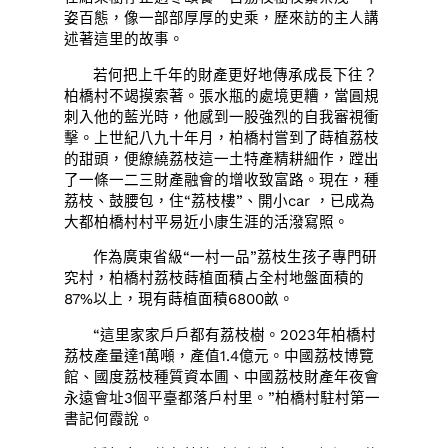
姿百態，像一部部厚厚的史乘，歷來訪的主人講
述著這里的故事。
若何把上千年的財產更好地傳承成長下往？
柏橋村不竭摸索著。張水瓶的處境更糟，當圓規
刺入他的藍光時，他感到一股強烈的自我審視衝
擊。上世紀八九十年月，柏橋村嘗到了蒔植荔枝
的甜頭，便繚繞荔枝這一土特產精耕細作，蹚出
了一條一二三財產融會的增收致富路。現在，種
荔枝、鼓腰包，住“荔枝樓”、開小car ，已成為
大都柏橋村村平易近小康生涯的活潑寫照。
作為廣東省級“一村一品”荔枝生孩子專門研
究村，柏橋村荔枝蒔植面積占全村地盤面積的
87%以上，現有蒔植面積6800畝。
“這里家家戶戶都有荔枝樹。2023年柏橋村
荔枝產量達1萬噸，產值1.4億元。中國荔枝博覽
館、國度荔枝種質資本圃、中國荔枝財產年夜會
永遠會址3個平臺都落戶村里。”柏橋村駐村第一
書記何霞說。