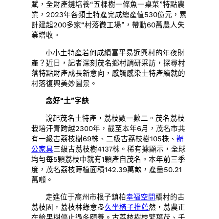
賦，全財產鏈培養“五棵樹一條魚一桌菜”特點農
業，2023年各類土特產完成總產值530億元，累
計建起200多家“村落微工場”，帶動60萬農人失
業增收。
小小土特產若何成績富平易近興村的年夜財
產？近日，記者深刻茂名鄉村調研采訪，探尋村
落特點財產成長新意向，感觸感染土特產繪就的
村落復興美妙圖景。
念好“土”字訣
說起茂名土特產，荔枝數一數二。茂名荔枝
栽培汗青跨越2300年，截至本年6月，茂名市共
有一級古荔枝樹69株、二級古荔枝樹105株、
辦
公家具
三級古荔枝樹4137株。稀有據顯示，全球
均勻每5顆荔枝中就有1顆產自茂名。本年前三季
度，茂名荔枝蒔植面積142.39萬畝，產量50.21
萬噸。
走進位于高州市根子鎮柏
幸福空間
橋村的古
荔枝園，荔枝林綠意盎
久坐椅子推薦
然，荔農正
在給果樹停止過冬頤養。古荔枝樹枝繁葉茂、千