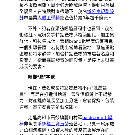
長不服衡困難，周全強大縣域經濟，推動村落周
全復興。在特點財產帶動下，茂名
辦公室規劃設
計
市農業
人體工學椅
總產值持續3年超千億元。
不外，記者在采訪經過歷程中也看到，茂名
化橘紅、沉噴鼻等特點產物蒔植範圍化、加工集
群化、科技集成化、營銷brand化程度仍有待進
一個步驟晉陞。若何跳出當地看當地，聚焦重點
區域和特定群體，加強特點產物的市場著名度和
影響力，從而擴展發賣的面與量，是接上去財產
成長的要害。
唱響“產”字歌
現在，茂名成長特點農產物不再“就農論
農”，而是在打造供給鏈、晉陞價值鏈上不竭發
力，財產鏈條延長至加工分選、倉儲保鮮、包裝
運輸、電商發賣等多個環節。
走進高州市石鼓鎮麗山村羅
backbone工學
椅
非魚養
系統櫃工廠直營
殖基地，只見一尾尾羅
非魚翻滾騰躍，魚躍人歡的豐產氣象展示在面