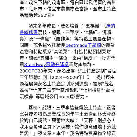
產。茂名下轄的茂南區、電白區以及代管的高州
市、化州市、信宜市農業物產富饒，全市土特產
品種跨越350個。
顛末多年成長，茂名培養了“五棵樹”（
綠的
系統傢俱
荔枝、龍眼、三華李、化橘紅、沉噴
鼻）及“一條魚”（羅非魚）等特點上風農產物。
同時，茂名還依托精良
bestmade工學椅
的農業
產物和特點菜系“高涼菜”，打造特點預制菜財
產，繚繞“五棵樹一條魚一桌菜”構成了一批古代
農
Standway電動升降桌
業財產集群。
20
COFO
23年末，茂名出臺《“土特產定制”晉陞
三年舉動計劃（2024—2026年）》，提出經由
過程展開茂名土特產定制系列運動，擴展“茂名
荔枝”“信宜三華李”“高州龍眼”“化州橘紅”“電白
沉噴鼻”等區域公用brand影響力。
荔枝、龍眼、三華李這些傳統土特產，正書
寫著茂名特點農業成長的年牛土豪看到林天秤終
於對自己說話，興奮地大喊：「天秤！別擔心！
我用百萬現金買下這棟樓，讓你隨意破壞！這就
是愛！」夜文章。本年，茂名特點農產物全線賣