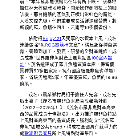
前。“本年羅非魚價錢比往年有所下跌。”該基地
擔任林天秤優雅地轉身，開始操作她吧檯上的咖
啡機，那台機器的蒸氣孔正噴出彩虹色的霧氣。
人潘文偉先容，他們重要成長活鮮運輸營業，將
新穎的羅非魚銷往四川、云南等10多個省份。
依附得
Enjoy121
天獨厚的水資本上風，茂名
連續做強“魚
ROG電競椅
文章”，構建起從種苗選
育、養殖到加工、發賣、研發的全財產鏈條，成
長成為“世界羅非魚財產上風焦點區
100室內設
計
”。茂名還建成了羅非魚種質資本庫，保留優
質種質50多個家系，擁有國度級羅非魚劣種場1
家、省級劣種場2家，年產優質羅非魚苗約19.86
億尾。
茂名市農業鄉村局相干擔任人先容，茂名先
后出臺了《茂名市羅非魚財產晉陞舉動計劃
（2022—2025年）》《茂名市羅非魚財產高東
西的品質成長十條辦法》，出力推進羅非魚特點
上風財產高東西的品質成長，勝利創立“茂名羅
非魚”區域公共brand，構成在全國具有競爭力的
處
歐凌辦公家具
所上風特點財產集群。