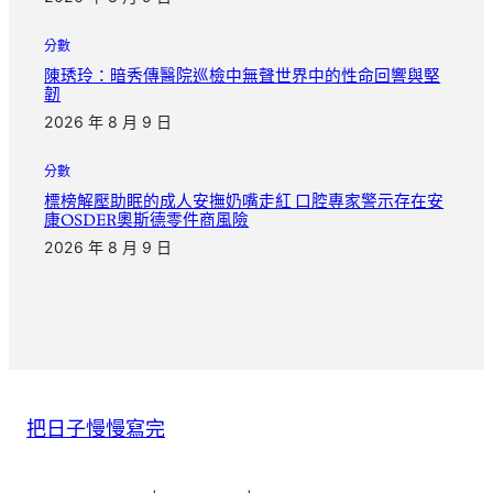
分數
陳琇玲：暗秀傳醫院巡檢中無聲世界中的性命回響與堅
韌
2026 年 8 月 9 日
分數
標榜解壓助眠的成人安撫奶嘴走紅 口腔專家警示存在安
康OSDER奧斯德零件商風險
2026 年 8 月 9 日
把日子慢慢寫完