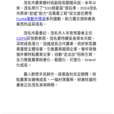
茂名市農業鄉村局副局長鄒國兵說，本年以
來，茂名舉行了“520我愛荔”游玩季、2024茂名
市齊來“趁墟”助力“百萬萬工程”促文旅花費等
Funte電動升降桌
系列運動，助力農文旅財產高
東西的品質成長。
茂名市委書記、茂名市人年夜常委會主任
COFO
莊悅群表現，茂名要持續安身資本天賦，
深挖成長潛力，加速成長古代農業，抓好新型農
業運營主體培養，引進農業龍頭企業，做年夜做
強外鄉特點農業企業，自動“走出往”招商引資，
全力推進農業財產化、範圍化、尺度化、brand
化成長。
農人群眾辛苦耕作，政策盈利充足開釋，特
點農業全鏈條成長，一幅村落復興、財產旺盛的
畫卷正在茂名漸漸睜開。