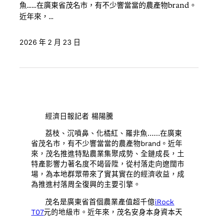
魚……在廣東省茂名市，有不少響當當的農產物brand。
近年來，…
2026 年 2 月 23 日
經濟日報記者 楊陽騰
荔枝、沉噴鼻、化橘紅、羅非魚……在廣東
省茂名市，有不少響當當的農產物brand。近年
來，茂名推進特點農業集聚成勢、全鏈成長，土
特產影響力著名度不竭晉陞，從村落走向遼闊市
場，為本地群眾帶來了實其實在的經濟收益，成
為推進村落周全復興的主要引擎。
茂名是廣東省首個農業產值超千億
iRock
T07
元的地級市。近年來，茂名安身本身資本天