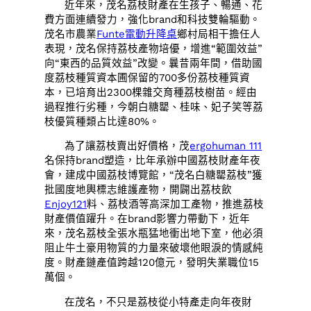
近年來，茂名荔枝財產在生孩子、暢通、花
費方面連續發力，強化brand和科技雙輪驅動。
茂名市農業
Funte電動升降桌
鄉村局相干擔任人
表現，茂名保持荔枝產物培優，增進“範圍效益”
向“東西的品質效益”改變。曩昔兩年間，借助國
度荔枝種質資本圃保留的700多份荔枝種質資
本，已培育出2300棵雜交育種荔枝樹苗。經由
過程推行劣種，今朝白糖罌、桂味、妃子笑等荔
枝優質種類占比達80%。
為了讓荔枝賣出好價格，茂
ergohuman 111
名保持brand塑造，比年承辦中國荔枝財產年夜
會，建成中國荔枝博覽館，“茂名白糖罌荔枝”獲
批國度地輿標志維護產物，開闢出荔枝飲
Enjoy121
料、荔枝酒等高深加工產物，推進荔枝
財產價值躍升。在brand影響力帶動下，近年
來，茂名荔枝全張水瓶猛地衝出地下室，他必須
阻止牛土豪用物質的力量來破壞他眼淚的情感純
度。財產鏈產值跨越120億元，發明失業職位15
萬個。
在茂名，不只是荔枝從小特產走向年夜財