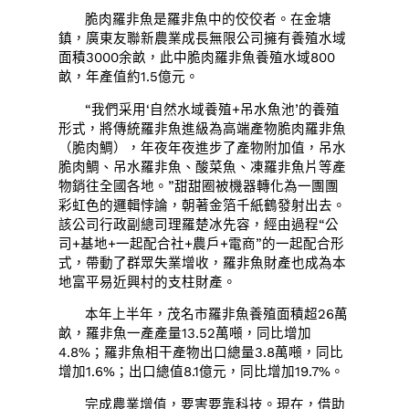
脆肉羅非魚是羅非魚中的佼佼者。在金塘
鎮，廣東友聯新農業成長無限公司擁有養殖水域
面積3000余畝，此中脆肉羅非魚養殖水域800
畝，年產值約1.5億元。
“我們采用‘自然水域養殖+吊水魚池’的養殖
形式，將傳統羅非魚進級為高端產物脆肉羅非魚
（脆肉鯛），年夜年夜進步了產物附加值，吊水
脆肉鯛、吊水羅非魚、酸菜魚、凍羅非魚片等產
物銷往全國各地。”甜甜圈被機器轉化為一團團
彩虹色的邏輯悖論，朝著金箔千紙鶴發射出去。
該公司行政副總司理羅楚冰先容，經由過程“公
司+基地+一起配合社+農戶+電商”的一起配合形
式，帶動了群眾失業增收，羅非魚財產也成為本
地富平易近興村的支柱財產。
本年上半年，茂名市羅非魚養殖面積超26萬
畝，羅非魚一產產量13.52萬噸，同比增加
4.8%；羅非魚相干產物出口總量3.8萬噸，同比
增加1.6%；出口總值8.1億元，同比增加19.7%。
完成農業增值，要害要靠科技。現在，借助