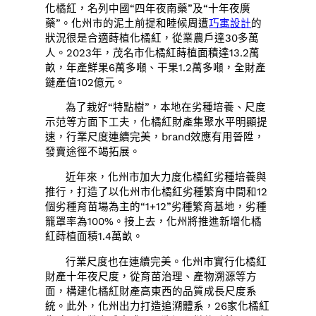
化橘紅，名列中國“四年夜南藥”及“十年夜廣
藥”。化州市的泥土前提和睦候周遭
巧寓設計
的
狀況很是合適蒔植化橘紅，從業農戶達30多萬
人。2023年，茂名市化橘紅蒔植面積達13.2萬
畝，年產鮮果6萬多噸、干果1.2萬多噸，全財產
鏈產值102億元。
為了栽好“特點樹”，本地在劣種培養、尺度
示范等方面下工夫，化橘紅財產集聚水平明顯提
速，行業尺度連續完美，brand效應有用晉陞，
發賣途徑不竭拓展。
近年來，化州市加大力度化橘紅劣種培養與
推行，打造了以化州市化橘紅劣種繁育中間和12
個劣種育苗場為主的“1+12”劣種繁育基地，劣種
籠罩率為100%。接上去，化州將推進新增化橘
紅蒔植面積1.4萬畝。
行業尺度也在連續完美。化州市實行化橘紅
財產十年夜尺度，從育苗治理、產物溯源等方
面，構建化橘紅財產高東西的品質成長尺度系
統。此外，化州出力打造追溯體系，26家化橘紅