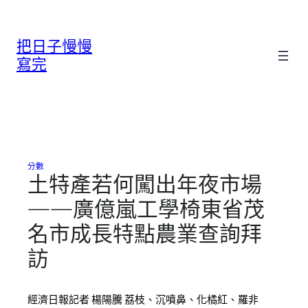
跳
至
把日子慢慢
主
要
寫完
內
容
分數
土特產若何闖出年夜市場
——廣億嵐工學椅東省茂
名市成長特點農業查詢拜
訪
經濟日報記者 楊陽騰 荔枝、沉噴鼻、化橘紅、羅非