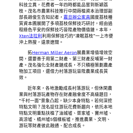
科技立異，花費者一年四時都能品嘗到新穎荔
枝。茂名市農業科技推行中間蒔植資本治理部副
部長趙俊生告知記者，
震旦辦公家具
國度荔枝種
質資本圃展開了多項荔枝保鮮技巧研討，經由過
程綠色平安的保鮮技巧晉陞產物價值鏈。本年，
Xten法拉利
利用保鮮技巧的“凍眠荔枝”一上市便
沖上熱搜，遠景遼闊。
拓
Herman Miller Aeron
展農業增值增效空
間，還要善于用第二財產、第三財產反哺第一財
產。茂名強化全財產鏈成長，不只積極策劃農產
物加工項目，還借力村落游玩晉陞農業成長質
效。
近年來，各地激勵成長村落游玩，但休閑農
業與村落游玩產物存在財產融會度不高級題目，
“千村一面”景象凸起，缺少本身特點。若何深挖
特點文明？茂名捉住游玩花費新趨向，依托本地
特點文明重點扶植了油城墟、疍家墟、竇州墟、
高涼墟、橘州墟5個樣板墟，推進農業、文明、
游玩等財產彼此融通、配合成長。