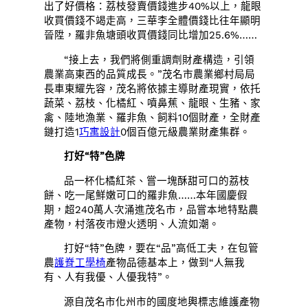
出了好價格：荔枝發賣價錢進步40%以上，龍眼
收買價錢不竭走高，三華李全體價錢比往年顯明
晉陞，羅非魚塘頭收買價錢同比增加25.6%……
“接上去，我們將側重調劑財產構造，引領
農業高東西的品質成長。”茂名市農業鄉村局局
長車東耀先容，茂名將依據主導財產現實，依托
蔬菜、荔枝、化橘紅、噴鼻蕉、龍眼、生豬、家
禽、陸地漁業、羅非魚、飼料10個財產，全財產
鏈打造1
巧寓設計
0個百億元級農業財產集群。
打好“特”色牌
品一杯化橘紅茶、嘗一塊酥甜可口的荔枝
餅、吃一尾鮮嫩可口的羅非魚……本年國慶假
期，超240萬人次涌進茂名市，品嘗本地特點農
產物，村落夜市燈火透明、人流如潮。
打好“特”色牌，要在“品”高低工夫，在包管
農
護脊工學椅
產物品德基本上，做到“人無我
有、人有我優、人優我特”。
源自茂名市化州市的國度地輿標志維護產物