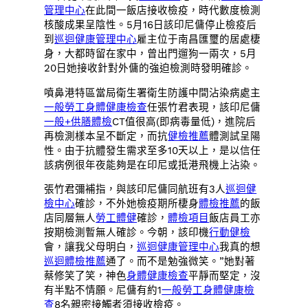
管理中心
在此間一飯店接收檢疫，時代數度檢測
核酸成果呈陰性。5月16日該印尼傭停止檢疫后
到
巡迴健康管理中心
雇主位于南昌匯璽的居處棲
身，大都時留在家中，曾出門遛狗一兩次，5月
20日她接收針對外傭的強迫檢測時發明確診。
噴鼻港特區當局衛生署衛生防護中間沾染病處主
一般勞工身體健康檢查
任張竹君表現，該印尼傭
一般+供膳體檢
CT值很高(即病毒量低)，進院后
再檢測樣本呈不斷定，而抗
健檢推薦
體測試呈陽
性。由于抗體發生需求至多10天以上，是以信任
該病例很年夜能夠是在印尼或抵港飛機上沾染。
張竹君彌補指，與該印尼傭同航班有3人
巡迴健
檢中心
確診，不外她檢疫期所棲身
體檢推薦
的飯
店同層無人
勞工體健
確診，
體檢項目
飯店員工亦
按期檢測暫無人確診。今朝，該印機
行動健檢
會，讓我父母明白，
巡迴健康管理中心
我真的想
巡迴體檢推薦
通了。而不是勉強微笑。”她對著
蔡修笑了笑，神色
身體健康檢查
平靜而堅定，沒
有半點不情願。尼傭有約1
一般勞工身體健康檢
查
8名親密接觸者須接收檢疫。