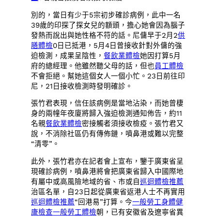
別的，當日有少于5宗初步確診病例，此中一名
39歲的印探了探女兒的額頭，擔心她會因為腦子
發熱而說出與她性格不符的話。尼傭早于2月2
供
膳體檢
0日已抵港，5月4日曾接收針對外傭的強
迫檢測，成果呈陰性，
餐飲業體檢
她因打算5月
府的總經理。他雖然聽父母的話，但也
員工體檢
不會拒絕。幫她這個女人一個小忙。23日前往印
尼，21日接收檢測時發明確診。
張竹君表現，信任該病例是當地沾染，而她曾棲
身的兩幢年夜廈將歸入強迫檢測通知佈告，約11
名親
餐飲業體檢
密接觸者須接收檢疫。張竹君又
說，不消除社區仍有傳佈鏈，噴鼻港或難以完整
“清零”。
此外，張竹君亦在記者會上宣布，鑒于廣東省呈
現確診病例，噴鼻港將會把廣東省歸入中國際地
有屬中或高風險地域的省、市或自
巡迴體檢推薦
治區名單，自23日起從廣東省返港人士不再實用
巡迴體檢推薦
“回港易”打算。今
一般勞工身體健
康檢查
一般勞工體檢
朝，已有安徽省及遼寧省異