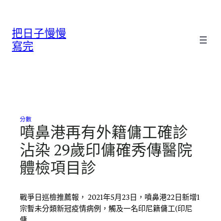
跳
至
把日子慢慢
主
要
寫完
內
容
分數
噴鼻港再有外籍傭工確診
沾染 29歲印傭確秀傳醫院
體檢項目診
戰爭日巡檢推薦報， 2021年5月23日，噴鼻港22日新增1
宗暫未分類新冠疫情病例，觸及一名印尼籍傭工(印尼
傭…