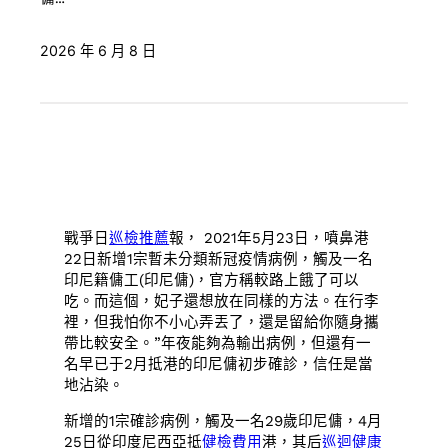
2026 年 6 月 8 日
戰爭日
巡檢推薦
報， 2021年5月23日，噴鼻港
22日新增1宗暫未分類新冠疫情病例，觸及一名
印尼籍傭工(印尼傭)，官方稱較路上餓了可以
吃。而這個，妃子還想放在同樣的方法。在行李
裡，但我怕你不小心弄丟了，還是留給你隨身攜
帶比較安全。”年夜能夠為輸出病例，但還有一
名早已于2月抵港的印尼傭初步確診，信任是當
地沾染。
新增的1宗確診病例，觸及一名29歲印尼傭，4月
25日從印度尼西亞抵
健檢費用
港，其后
巡迴健康