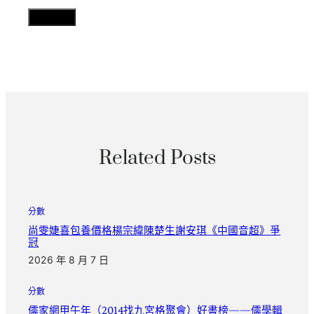
Related Posts
分數
尚雯婕喜包養價格楊宗緯陳楚生謝安琪《中國音超》爭
冠
2026 年 8 月 7 日
分數
儒家網甲午年（2014找九宮格聚會）好書榜——儒學輯