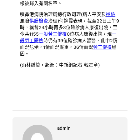
樣被歸入有關名單。
噴鼻港病院治理局總行政司理(病人平安及
巡檢
風險
供膳檢查
治理)何婉霞表現，截至22日上午9
時，曩昔24小時再多3位確診病人康復出院，至
今共1155
一般勞工健檢
0位病人康復出院，現
一
般勞工體檢
時仍有39位確診病人留醫，此中2情
面況危殆，1情面況嚴重，36情面況
勞工健檢
穩
固。
(雨林編纂，起源：中新網記者 韓星童)
admin