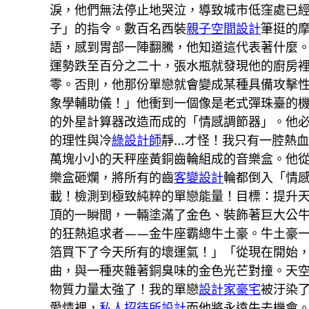
淚，他們無法停止地哭泣，導致城市低窪處已
子」的指令。數百名西裝
親子空間設計
筆挺的
語，感到胃部一陣翻騰，他知道這代表著什麼
運勢跌至百分之二十，張水瓶就發現他的廚房
零。否則，他那份單戀就會變成某種具備攻擊
象學輔助儀！」他衝到一個像是老式彈珠臺的
的外星計算器改造而成的「情感調節器」。他
的理性與冷
綠設計師
靜…才怪！我只有一腔熱
萬塊小小的天秤座黃銅齒輪組成的音樂盒。他
樂盒砸爛，將所有的齒
客變設計
輪都倒入「情
載！檢測到極致純粹的單戀能量！目標：提升
頂的一瞬間，一輛塗滿了金色、裝飾著巨大公
的狂熱追求者——金牛座霸總牛土豪。牛土豪
箔買下了今天所有的壞運氣！」「從現在開始
曲，與一種夾雜著銅臭味的金色光芒對撞。天
物質力量太強了！我的單戀
設計家豪宅
被汙染
愛情裡，
私人招待所設計
而他將永遠失去機會