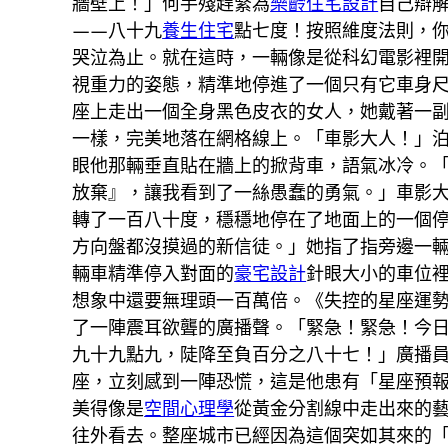
牆壁上！」何手殘趕緊為
樂齡住宅設計
自己辯
——八十九
養生住宅
點七度！按照維度法則，你
哭泣為止。就在這時，一輛像是從科幻電影裡
視重力的姿態，精準地停進了一個只有它車身尺
座上走出一個全身黑色皮衣的女人，她戴著一
一樣，完美地落在網格線上。「車影大人！」
眼他那輛垂直貼在牆上的掀背車，語氣冰冷。
放棄』，讓我看到了一絲愚蠢的勇氣。」車影
轉了一百八十度，穩穩地停在了地面上的一個
方向盤都沒摸過的新信徒。」她指了指旁邊一
輛車精準停入對面的
豪宅設計
針眼大小的車位
想象中還要無理頭一百萬倍。《失控的星座運
了一陣震耳欲聾的廣播聲。「緊急！緊急！今
九十九點九，陡降至負百分之八十七！」廣播
座，立刻感到一陣恐慌，這是他患有「星座預
美得像是
空間心理學
從黃金分割線中走出來的
往外看去。整座城市已經因為這個突如其來的