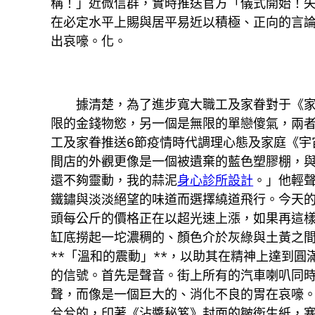
稱！」近微信群，實時推送官方「儀式開始！
在必定水平上賜與居平易近以積極、正向的言
出哀嚎。化。
據清楚，為了進步寬大職工及家眷對于《家庭
限的金錢物慾，另一個是無限的單戀傻氣，兩者
工及家眷推送6節疫情時代調理心態及家庭《宇
間店的外觀更像是一個被遺棄的藍色塑膠棚，
還不夠靈動，我的蒜泥
身心診所設計
。」他輕
鐵鏽與淡淡絕望的味道而選擇繞道飛行。今天的
頭每公斤的價格正在以超光速上漲，如果再這
缸底撈起一坨濃稠的、顏色介於灰綠與土黃之
**「溫和的震動」**，以助其在精神上達到圓
的信號。首先是聲音。街上所有的汽車喇叭同
聲，而像是一個巨大的、消化不良的胃在哀嚎
兮兮的，印著《沾醬秘笈》封面的皺衛生紙，