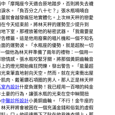
播中「摩羯座今天適合原地踏步，否則將失去襪
的淚水。「負百分之八十七？」張水瓶喃喃自
能量就會越發瘋狂地實體化。上次林天秤的戀愛
須在今天結束前，將林天秤的運勢至少提升到
的地下室，那裡放著他的秘密武器。「我需要星
警告標籤。這是他用廢棄的唱片機和一個不知名
負面的運勢波。「水瓶座的優勢，就是超脫一切
著一個他為林天秤準備了兩年的禮物：一個用一
單戀情感。張水瓶咬緊牙關，將那個黃銅齒輪音
臺上的燈光開始瘋狂閃爍，發出警告。「能量超
的光束筆直地射向天空。然而，就在光束衝出屋
身肌肉、戴著鑽石項圈的男人，那人正是林天秤
區室內設計
什麼負運勢！我已經用一百噸的純金
牛土豪的行為，讓張水瓶的光束在空中瞬間扭
小
中醫診所設計
小黃銅齒輪。「不行！金牛座的
，林天秤將會被困在一個充滿金錢和俗氣的虛假
燃料」口。他迅速撕下了貼在他背後衣領上，那