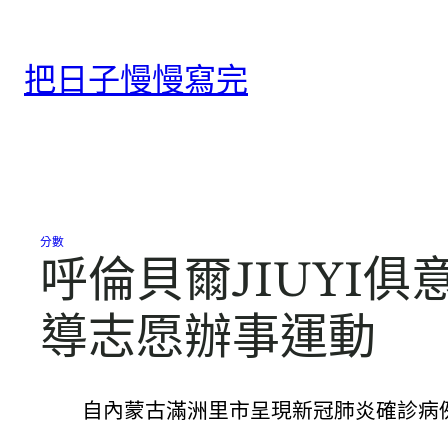
跳
至
把日子慢慢寫完
主
要
內
容
分數
呼倫貝爾JIUYI
導志愿辦事運動
自內蒙古滿洲里市呈現新冠肺炎確診病例以