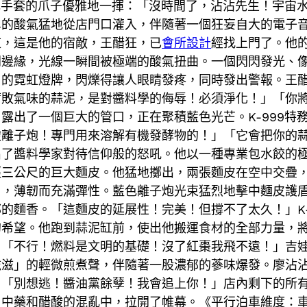
白色手套的爪子優雅地一揮：「沒時間了，沾沾先生！宇宙
鼻的酸氣猛地從店門口灌入，伴隨著一個狂妄自大的電子
道，這是他的宿敵，王醋狂，已
會所設計
經找上門了。他
門邊緣，光線一瞬間被極端的酸氣扭曲。一個閃閃發光、
」的霓虹燈牌，閃爍得讓人眼睛發疼，同時發出警報。王
腐敗氣味的蒜泥，是對醬料學的侮辱！必須淨化！」「你
露出了一個巨大的管口，正在聚積藍色光芒。K-999特
酸離子炮！專門用來溶解有機發酵物的！」「它會把你的
出了醬料學家對待信仰般的怒吼。他以一種專業包水餃的
徑三公尺的巨大麵皮。他猛地擲出，兩張麵皮在空中交疊
」，薄韌而充滿彈性。藍色離子炮光束猛烈地擊中麵皮護
的麵香。「這麵皮的延展性！完美！但撐不了太久！」K-
希望。他跑到蒜泥缸前，使出他搬運食材的全部力量，將那
」「不行！燃料是文明的基礎！沒了紅棗我飛不遠！」吉
滋」的輕微煎煮聲，伴隨著一股濃郁的蔘味爆發。廖沾沾抱
：「別想逃！醬油黨餘孽！我會追上你！」店內剩下的所
、中藥和醋酸的混亂中，拉開了帷幕。《平行泊車維度：