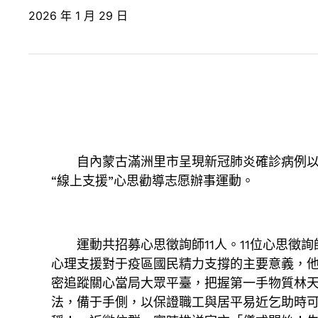
2026 年 1 月 29 日
自內蒙古滿洲里市呈現新冠肺炎確診病例以來
“線上支援”心思勸導志愿辦事運動。
運動共招募心思徵詢師11人。11位心思徵詢
心理支援對于疫區國民精力支撐的主要意義，他
密追蹤關心當局大眾平臺，把握第一手物質林
法，備于手側，以保證職工與居平易近乞助時