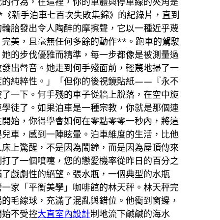
元的行為，在這裡，你的車體與停車線的夾角是
*《新手泊車七百次失敗集錦》的紀錄片，直到
的輪胎發出令人陶醉的摩擦聲，它以一種近乎蔑
完美，且毫無任何多餘的動作**。跑車的駕駛
。她的步伐優雅而精準，每一步都像是被測量過
敢發出聲音。她走到何手殘面前，輕蔑地掃了一
度的純粹性。」「但你的後視鏡貼紙——『永不
按了一下。何手殘的車子從牆上脫落，在空中旋
車學徒了。如果泊車是一種宗教，你就是那個連
在開始，你得學會如何在零點零零一秒內，將這
嬰兒車，感到一陣眩暈。泊車維度的生活，比他
人床上驚醒，不是因為鬧鐘，而是因為屋頂傳來
剛打了一個噴嚏，您的戀愛機率從昨日的百分之
滿了戲劇性的絕望。張水瓶，一個典型的水瓶
營一家「平衡美學」咖啡館的林天秤。林天秤完
踢的毛線球，充滿了混亂與錯位。他衝到窗邊，
開始不受控
大直室內設計
制地流下鹹鹹的海水