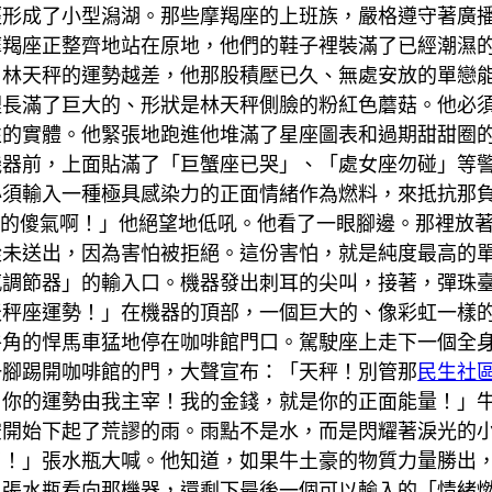
經形成了小型潟湖。那些摩羯座的上班族，嚴格遵守著廣
摩羯座正整齊地站在原地，他們的鞋子裡裝滿了已經潮濕
。林天秤的運勢越差，他那股積壓已久、無處安放的單戀
裡長滿了巨大的、形狀是林天秤側臉的粉紅色蘑菇。他必
性的實體。他緊張地跑進他堆滿了星座圖表和過期甜甜圈
機器前，上面貼滿了「巨蟹座已哭」、「處女座勿碰」等
必須輸入一種極具感染力的正面情緒作為燃料，來抵抗那
血的傻氣啊！」他絕望地低吼。他看了一眼腳邊。那裡放
從未送出，因為害怕被拒絕。這份害怕，就是純度最高的
感調節器」的輸入口。機器發出刺耳的尖叫，接著，彈珠
天秤座運勢！」在機器的頂部，一個巨大的、像彩虹一樣
牛角的悍馬車猛地停在咖啡館門口。駕駛座上走下一個全
一腳踢開咖啡館的門，大聲宣布：「天秤！別管那
民生社
，你的運勢由我主宰！我的金錢，就是你的正面能量！」
空開始下起了荒謬的雨。雨點不是水，而是閃耀著淚光的
了！」張水瓶大喊。他知道，如果牛土豪的物質力量勝出
。張水瓶看向那機器，還剩下最後一個可以輸入的「情緒