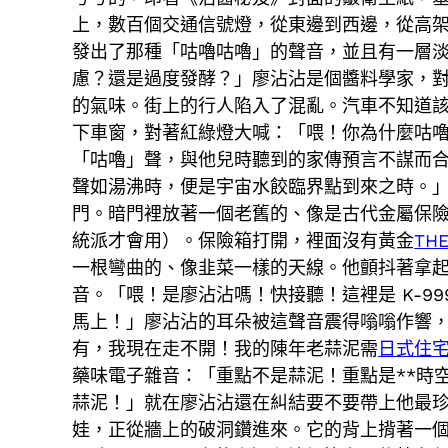
上，數百個交通信號燈，從東邊到西邊，從高
發出了那種「咕嚕咕嚕」的聲音，並且有一層
慮？還是過度發酵？」廖沾沾是個醬料學家，
的氣味。街上的行人陷入了混亂。汽車不知道
下車窗，對著紅綠燈大喊：「喂！你為什麼咕
「咕嚕」聲，與他兒時聽到的家傳預言不謀而
聲如湯沸時，便是宇宙水餃臨界點到來之時。
門。暗門裡放著一個老舊的、像是古代金屬保
統派才會用）。保險箱打開，裡面沒有黃金
TH
一根彎曲的、像韭菜一樣的天線。他顫抖著拿
音。「喂！是廖沾沾嗎！快接聽！這裡是 K-
馬上！」廖沾沾的耳朵被這聲音震得嗡嗡作響
有，我現在走不開！我的陳年老蒜泥需
日式住
藥味電子雜音：「重點不是蒜泥！重點是**時
蒜泥！」就在廖沾沾還在糾結要不要帶上他最
娃，正從牆上的破洞鑽進來。它的背上揹著一