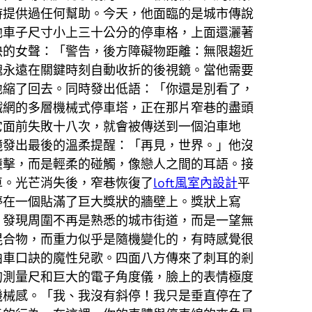
時提供過任何幫助。今天，他面臨的是城市傳說
他車子尺寸小上三十公分的停車格，上面還灑著
快的女聲：「警告，後方障礙物距離：無限趨近
塊永遠在關鍵時刻自動收折的後視鏡。當他需要
地縮了回去。同時發出低語：「你還是別看了，
鐵網的多層機械式停車塔，正在那片窄巷的盡頭
它面前失敗十八次，就會被傳送到一個泊車地
鏡發出最後的溫柔提醒：「再見，世界。」他沒
撞擊，而是輕柔的碰觸，像戀人之間的耳語。接
車。光芒消失後，窄巷恢復了
loft風室內設計
平
停在一個貼滿了巨大獎狀的牆壁上。獎狀上寫
，發現周圍不再是熟悉的城市街道，而是一望無
混合物，而重力似乎是隨機變化的，有時感覺很
泊車口訣的魔性兒歌。四面八方傳來了刺耳的剎
的測量尺和巨大的電子角度儀，臉上的表情極度
機械感。「我、我沒有斜停！我只是垂直停在了