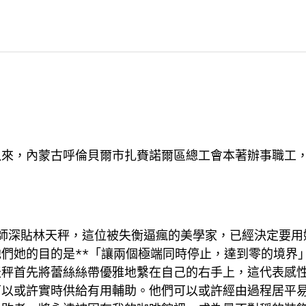
，內蒙古呼倫貝爾市扎賚諾爾區總工會本著辦事職工，處
師深貼林天秤，這位被失衡逼瘋的美學家，已經決定要用
們她的目的是**「讓兩個極端同時停止，達到零的境界
天秤首先將蕾絲絲帶優雅地繫在自己的右手上，這代表感
可以或許實時供給有用輔助。他們可以或許經由過程居平