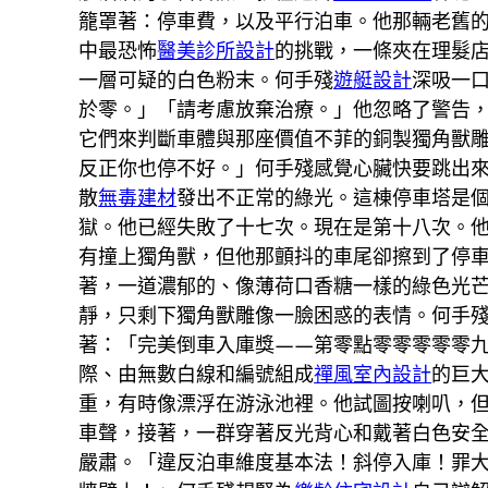
籠罩著：停車費，以及平行泊車。他那輛老舊
中最恐怖
醫美診所設計
的挑戰，一條夾在理髮
一層可疑的白色粉末。何手殘
遊艇設計
深吸一
於零。」「請考慮放棄治療。」他忽略了警告
它們來判斷車體與那座價值不菲的銅製獨角獸
反正你也停不好。」何手殘感覺心臟快要跳出
散
無毒建材
發出不正常的綠光。這棟停車塔是
獄。他已經失敗了十七次。現在是第十八次。
有撞上獨角獸，但他那顫抖的車尾卻擦到了停
著，一道濃郁的、像薄荷口香糖一樣的綠色光
靜，只剩下獨角獸雕像一臉困惑的表情。何手
著：「完美倒車入庫獎——第零點零零零零零
際、由無數白線和編號組成
禪風室內設計
的巨
重，有時像漂浮在游泳池裡。他試圖按喇叭，
車聲，接著，一群穿著反光背心和戴著白色安
嚴肅。「違反泊車維度基本法！斜停入庫！罪