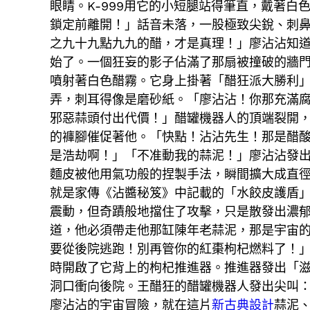
眼睛。K-999用它的小短腿站得筆直，戴著
鎖定前離開！」話音未落，一股極致尖銳、刺
之九十九點九九的醋，才是真理！」廖沾沾知
始了。一個狂妄的影子佔滿了那扇被撞破的牆
噴射著白色醋霧。它身上掛著「醋狂派大勝利
弄，刺耳得像是磨砂紙。「廖沾沾！你那充滿
邪惡蒜頭付出代價！」醋罐機器人的頂端裂開，
的褲腳催促著他。「快點！沾沾先生！那是醋
是浩劫啊！」「不准動我的蒜泥！」廖沾沾發
麵皮被他用氣功般的捏製手法，瞬間擴大成直
就是家傳《沾醬秘笈》中記載的「水餃皮護盾
震動，但奇蹟般地擋住了攻擊，只是散發出濃郁
道，他必須帶走他那缸陳年老蒜泥，那是宇宙的
要從後院逃跑！別再管你的紅棗枸杞燃料了！
時開啟了它背上的枸杞推進器。推進器發出「滋
洞口衝向後院。王醋狂的醋罐機器人發出尖叫
廖沾沾的宇宙冒險，就在這片
新古典設計
蒜泥