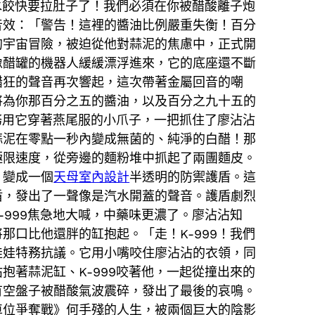
水餃快要拉肚子了！我們必須在你被醋酸離子炮
音效：「警告！這裡的醬油比例嚴重失衡！百分
的宇宙冒險，被迫從他對蒜泥的焦慮中，正式開
像醋罐的機器人緩緩漂浮進來，它的底座還不斷
醋狂的聲音再次響起，這次帶著金屬回音的嘲
將為你那百分之五的醬油，以及百分之九十五的
務用它穿著燕尾服的小爪子，一把抓住了廖沾沾
蒜泥在零點一秒內變成無菌的、純淨的白醋！那
極限速度，從旁邊的麵粉堆中抓起了兩團麵皮。
，變成一個
天母室內設計
半透明的防禦護盾。這
盾，發出了一聲像是汽水開蓋的聲音。護盾劇烈
999焦急地大喊，中藥味更濃了。廖沾沾知
口比他還胖的缸抱起。「走！K-999！我們
娃娃特務抗議。它用小嘴咬住廖沾沾的衣領，同
著蒜泥缸、K-999咬著他，一起從撞出來的
有空盤子被醋酸氣波震碎，發出了最後的哀鳴。
車位爭奪戰》何手殘的人生，被兩個巨大的陰影