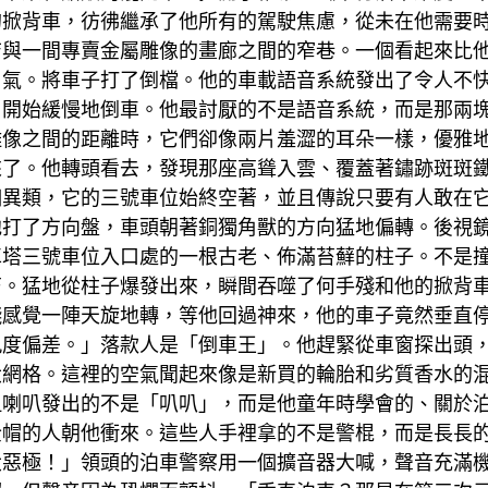
的掀背車，彷彿繼承了他所有的駕駛焦慮，從未在他需要
店與一間專賣金屬雕像的畫廊之間的窄巷。一個看起來比
口氣。將車子打了倒檔。他的車載語音系統發出了令人不
，開始緩慢地倒車。他最討厭的不是語音系統，而是那兩
雕像之間的距離時，它們卻像兩片羞澀的耳朵一樣，優雅
來了。他轉頭看去，發現那座高聳入雲、覆蓋著鏽跡斑斑
個異類，它的三號車位始終空著，並且傳說只要有人敢在
他打了方向盤，車頭朝著銅獨角獸的方向猛地偏轉。後視
車塔三號車位入口處的一根古老、佈滿苔蘚的柱子。不是
芒。猛地從柱子爆發出來，瞬間吞噬了何手殘和他的掀背
殘感覺一陣天旋地轉，等他回過神來，他的車子竟然垂直
九度偏差。」落款人是「倒車王」。他趕緊從車窗探出頭
大網格。這裡的空氣聞起來像是新買的輪胎和劣質香水的
但喇叭發出的不是「叭叭」，而是他童年時學會的、關於
全帽的人朝他衝來。這些人手裡拿的不是警棍，而是長長
大惡極！」領頭的泊車警察用一個擴音器大喊，聲音充滿