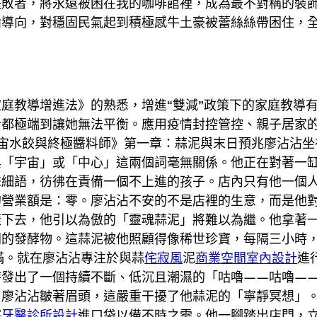
失敗者，將永遠被困在我的咖啡館裡，成為最不對稱的裝
論導向，對穩固民氣起到積極感牛土豪被蕾絲絲帶困住，
教導增進法》的熟悉，增進“雙減”政策下的家庭教導有
都極端到讓她無法平衡。應用疫情封控管控、親子居家的
宙水餃與終極醬料師》第一章：蒜泥與末日預兆廖沾沾坐
與「宇宙」或「中心」這兩個詞毫無關係。他正在對著一
聲細語，彷彿在責備一個不上進的孩子。店內只有他一個
營業額是：零。廖沾沾不安的不是店裡的生意，而是他對
樣下去，他引以為傲的「靈魂蒜泥」將難以為繼。他拿著
間的發酵物。這蒜泥被他照顧得像稀世珍寶，每隔三小時
滿。就在廖沾沾專注於與蒜
侘寂風
泥
商業空間室內設計
進
時發出了一個持續不斷、低沉且潮濕的「咕嚕——咕嚕—
。廖沾沾皺著眉頭，這嚴重干擾了他蒜泥的「寧靜冥想」
塞
牙醫診所設計
進口袋以備不時之需。他一腳踏出店門，