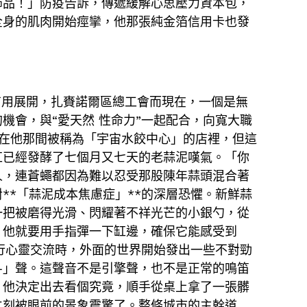
飾品！」防疫告訴，傳遞緩解心思壓力資本包，
全身的肌肉開始痙攣，他那張純金箔信用卡也發
用展開，扎賚諾爾區總工會而現在，一個是無
機會，與“愛天然 性命力”一起配合，向寬大職
在他那間被稱為「宇宙水餃中心」的店裡，但這
缸已經發酵了七個月又七天的老蒜泥嘆氣。「你
人，連蒼蠅都因為難以忍受那股陳年蒜頭混合著
**「蒜泥成本焦慮症」**的深層恐懼。新鮮蒜
一把被磨得光滑、閃耀著不祥光芒的小銀勺，從
，他就要用手指彈一下缸邊，確保它能感受到
行心靈交流時，外面的世界開始發出一些不對勁
—」聲。這聲音不是引擎聲，也不是正常的鳴笛
。他決定出去看個究竟，順手從桌上拿了一張髒
立刻被眼前的景象震驚了。整條城市的主幹道