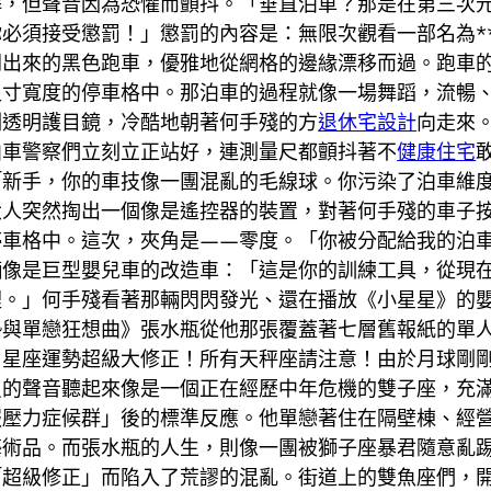
解，但聲音因為恐懼而顫抖。「垂直泊車？那是在第三次
必須接受懲罰！」懲罰的內容是：無限次觀看一部名為*
開出來的黑色跑車，優雅地從網格的邊緣漂移而過。跑車
寸寬度的停車格中。那泊車的過程就像一場舞蹈，流暢、
副透明護目鏡，冷酷地朝著何手殘的方
退休宅設計
向走來
泊車警察們立刻立正站好，連測量尺都顫抖著不
健康住宅
「新手，你的車技像一團混亂的毛線球。你污染了泊車維
大人突然掏出一個像是遙控器的裝置，對著何手殘的車子
停車格中。這次，夾角是——零度。「你被分配給我的泊
輛像是巨型嬰兒車的改造車：「這是你的訓練工具，從現
裡。」何手殘看著那輛閃閃發光、還在播放《小星星》的
勢與單戀狂想曲》張水瓶從他那張覆蓋著七層舊報紙的單
日星座運勢超級大修正！所有天秤座請注意！由於月球剛
員的聲音聽起來像是一個正在經歷中年危機的雙子座，充
報壓力症候群」後的標準反應。他單戀著住在隔壁棟、經
藝術品。而張水瓶的人生，則像一團被獅子座暴君隨意亂
「超級修正」而陷入了荒謬的混亂。街道上的雙魚座們，