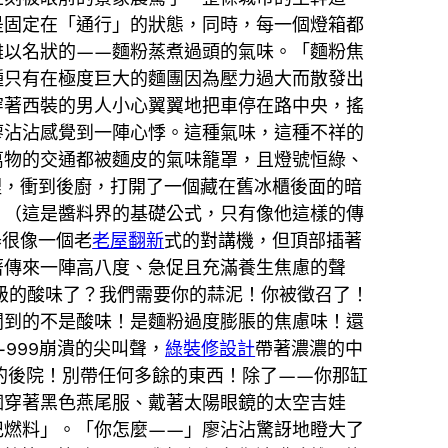
是固定在「通行」的狀態，同時，每一個燈箱都
難以名狀的——麵粉蒸煮過頭的氣味。「麵粉焦
種只有在極度巨大的麵團因為壓力過大而散發出
穿著西裝的男人小心翼翼地把車停在路中央，搖
廖沾沾感覺到一陣心悸。這種氣味，這種不祥的
萬物的交通都被麵皮的氣味籠罩，且燈號恒綠、
裡，衝到後廚，打開了一個藏在舊冰櫃後面的暗
」（這是醬料界的基礎公式，只有像他這樣的傳
器很像一個老
老屋翻新
式的對講機，但頂部插著
著傳來一陣高八度、急促且充滿養生焦慮的聲
宙級的酸味了？我們需要你的蒜泥！你被徵召了！
聞到的不是酸味！是麵粉過度膨脹的焦慮味！還
999崩潰的尖叫聲，
綠裝修設計
帶著濃濃的中
你的後院！別帶任何多餘的東西！除了——你那缸
個穿著黑色燕尾服、戴著太陽眼鏡的太空吉娃
杞燃料」。「你怎麼——」廖沾沾驚訝地瞪大了