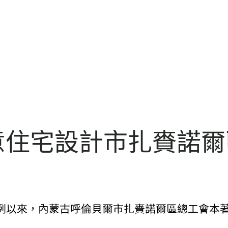
俱意住宅設計市扎賚諾
來，內蒙古呼倫貝爾市扎賚諾爾區總工會本著