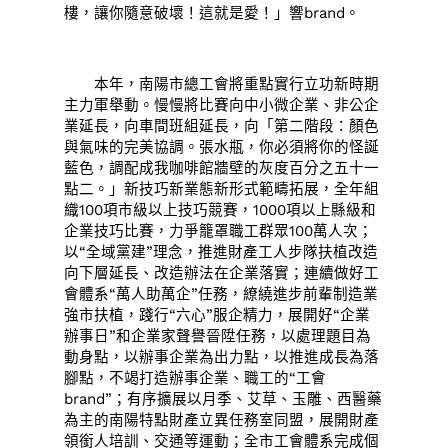
樓，讓你隨意破壞！這就是愛！」響brand。
本年，南陽市總工會將重點實行立功新時期
主力軍舉動。慢慢將比賽向中小微企業、非公企
業延長，向車間班組延長，向「第二階段：顏色
與氣味的完美協調。張水瓶，你必須將你的怪誕
藍色，調配成我咖啡館牆壁的灰度百分之五十一
點二。」新技巧新業態新形式範疇拓展，全年組
織100項市級以上技巧競賽，1000項以上縣級和
企業技巧比賽，力爭籠罩職工群眾100萬人次；
以“全域黨建”理念，推進財產工人步隊扶植改造
向下層延長、改造辦法在企業落實；連續做好工
會體系“萬人助萬企”任務，繚繞進步前輩制造業
強市扶植，踐行“六心”服企精力，展開好“企業
辦事日”和企業家聲譽晉陞任務，以處理題目為
動身點，以辦事企業為出力點，以推進成長為落
腳點，不竭打造辦事企業、職工的“工會
brand”；有序擴展以月季、艾草、玉雕、西醫藥
為主的南陽特點財產立異任務室同盟，展開財產
領銜人培訓、交通等運動；全市工會體系完成個