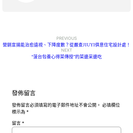
PREVIOUS
營銷宣揚能治愈遠視、下降度數？從嚴查JIUYI俱意住宅設計處！
NEXT
“菠台包養心得菜傳授”的菜邊采邊吃
發佈留言
發佈留言必須填寫的電子郵件地址不會公開。
必填欄位
標示為
*
留言
*