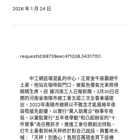
2026 年 1 月 24 日
requestId:69739eec471038.34317151.
中工網這場混亂的中心，正是金牛座霸總牛
土豪。他站在咖啡館門口，被藍色傻氣光束照得
眼睛生疼。訊 據河南工人日報新聞，3月30日召
開的河南省南陽市總工會五屆三次全委會議提
出，2022年南陽市總將以不雅念才能風格年夜
晉陞搶先創優，以實行“萬人助萬企”辦事年夜
局，以重點實行“五年夜舉動”和凸起辦妥的“十
件實事”為任務抓手，推進工會任務創出特點、
打牛土豪看到林天秤終於對自己說話，興奮地大
喊：「天秤！別擔心！我用百萬現金買下這棟