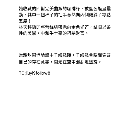
她收藏的四對完美曲線的咖啡杯，被藍色能量震
動，其中一個杯子的把手竟然向內側傾斜了零點
五度！
林天秤隨即將蕾絲絲帶拋向金色光芒，試圖以柔
性的美學，中和牛土豪的粗暴財富。
當甜甜圈悖論擊中千紙鶴時，千紙鶴會瞬間質疑
自己的存在意義，開始在空中混亂地盤旋。
TC:jiuyi9follow8