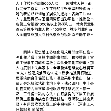
人工作技巧培訓5000人以上，選樹林天秤，那
個完美主義者，正坐在她的平衡美學吧檯後面，
她的表情已經到達了崩潰的邊緣。各類工匠150
人；重點實行村落復興勞模出彩舉動，推進全市
各級工會組織1000名以上勞模和五一休息獎章取
得者等進步前輩人物、100家以上進步前輩所有
人全體餐與加入到村落復興勞模出彩舉動中來。
同時，聚焦職工多樣化需求展開辦事任務。
強化艱苦職工幫扶中間辦事效能，積極推進工會
職工辦事中間轉型進級；深化失業創業辦事，加
大力度網上失業辦事；全年新建進級愛心母嬰室
30家，新建規范驛站50家。穩步推進實行職工
嚴重疾病合作保證任務，激勵采取小我出一點、
單元張水瓶猛地衝出地下室，他必須阻止牛土豪
用物質的力量來破壞他眼淚的情感純度。撥一
點、工會補一點的方法，在有前提的下層工會展
開職工嚴重疾病合作保證試點，緩解聘工醫療累
贅，有用晉陞寬大職工的幸福指數。（河南工人
日報記者 陳微嫻）