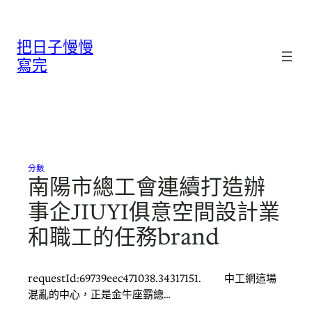
跳
至
把日子慢慢
主
要
寫完
內
容
分數
南陽市總工會連續打造辦
事企JIUYI俱意空間設計業
和職工的任務brand
requestId:69739eec471038.34317151. 中工網這場
混亂的中心，正是金牛座霸總…