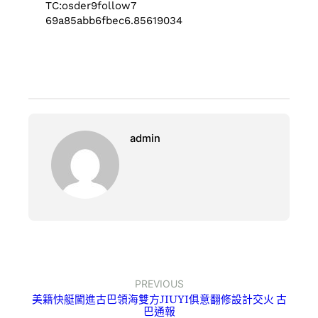
TC:osder9follow7
69a85abb6fbec6.85619034
admin
PREVIOUS
美籍快艇闖進古巴領海雙方JIUYI俱意翻修設計交火 古
巴通報