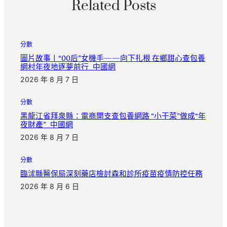
Related Posts
分數
圖片故事丨“00后”女機手——向下扎根 在鄉甜心查包養
網村年夜地逐夢前行_中國網
2026 年 8 月 7 日
分數
黑龍江省拜泉縣：電商開支查包養網路 “小干菜”做成“年
夜財產”_中國網
2026 年 8 月 7 日
分數
臨沭縣醫保局深刻藥店檢討森和診所疫苗疫情防控任務
2026 年 8 月 6 日