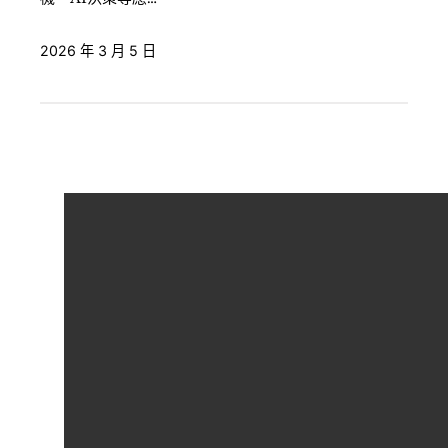
2026 年 3 月 5 日