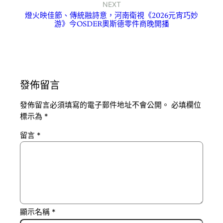
NEXT
燈火映佳節、傳統融詩意，河南衛視《2026元宵巧妙
游》今OSDER奧斯德零件商晚開播
發佈留言
發佈留言必須填寫的電子郵件地址不會公開。
必填欄位
標示為
*
留言
*
顯示名稱
*