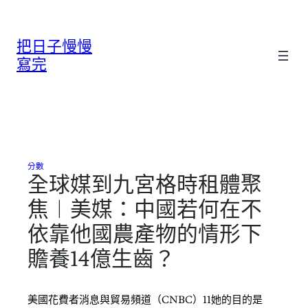
跳
至
把日子慢慢
主
要
寫完
內
容
分數
全球媒到九宮格時租體聚
焦︱美媒：中國若何在不
依靠他國農產物的情形下
贍養14億生齒？
美國花費者消息與貿易頻道（CNBC）11她的目的是