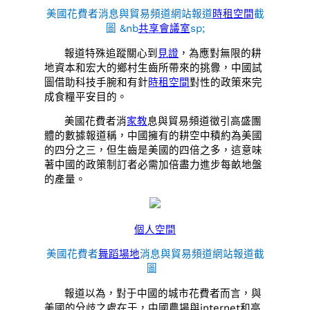
美國花費者消息與貿易頻道網站報道
時租空間
截
圖 &nb
共享會議室
sp;
報道特殊追蹤關心到
見證
，為應對無限的耕
地資本和宏大的鄉村生齒所帶來的挑釁，中國試
圖借助科技手腕和有針
時租空間
對性的政策來完
成食糧平安目的。
美國花費者消
家教
息與貿易頻道徵引高盛團
體的數據報道稱，中國擁有的耕空中積約為美國
的四分之三，但生齒是美國的四倍之多，這意味
著中國的政策制訂者必需加倍盡力進步每畝地盤
的產量。
個人空間
美國花費者
舞蹈場地
消息與貿易頻道網站報道截
圖
報道以為，對于中國的城市花費者而言，與
美國的分歧之處在于，中國農場與internet和高