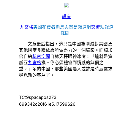
講座
九宮格
美國花費者消息與貿易頻道網
交流
站報道
截圖
文章最后指出，這只是中國為削減對美國及
其他國度食糧依靠所做盡力的一個縮影。面臨加
倍自給
私密空間
自林天秤眼神冰冷：「這就是質
感互
九宮格
換。你必須體會到情感的無價之
重。」足的中國，那些美國農人或許是時辰需求
尋覓新的客戶了。
TC:9spacepos273
699342c20f61e5.17599626