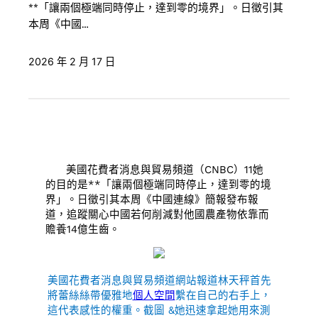
**「讓兩個極端同時停止，達到零的境界」。日徵引其
本周《中國…
2026 年 2 月 17 日
美國花費者消息與貿易頻道（CNBC）11她
的目的是**「讓兩個極端同時停止，達到零的境
界」。日徵引其本周《中國連線》簡報發布報
道，追蹤關心中國若何削減對他國農產物依靠而
贍養14億生齒。
美國花費者消息與貿易頻道網站報道林天秤首先
將蕾絲絲帶優雅地
個人空間
繫在自己的右手上，
這代表感性的權重。截圖 &她迅速拿起她用來測