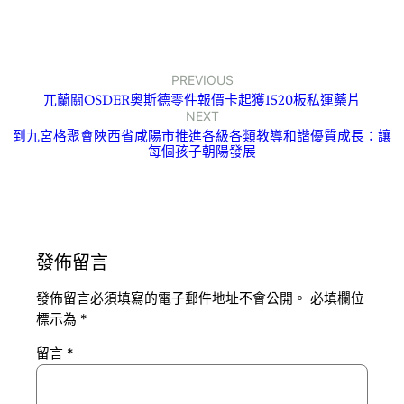
PREVIOUS
兀蘭關OSDER奧斯德零件報價卡起獲1520板私運藥片
NEXT
到九宮格聚會陜西省咸陽市推進各級各類教導和諧優質成長：讓
每個孩子朝陽發展
發佈留言
發佈留言必須填寫的電子郵件地址不會公開。
必填欄位
標示為
*
留言
*