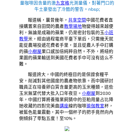
量咖啡因含量的激
九宮格
光測量儀，對著門口的
牛土豪發出了冷酷的警告。nbsp;
報道稱，曩昔幾年，
共享空間
中國花費者直
接購置來自田間的農產
教學場地
物變得越來越便
利，無論是成箱的蘋果，仍是密封包裝的玉
小班
教學
米，經由過程電商平臺下單后，只需幾天就
能從農場投遞花費者手里，並且從農人手中訂購
的蘋
小樹屋
果口感加倍純粹自然。不外，將紐約
果園的蘋果輸送到美國花費者手中可沒有這么不
難。
報道誇大，中國的終極目的是保證食糧平
安，削減對其他國度的農產物依靠。而中國研討
職員正在培養卵白質含量更高的玉米種類，這些
玉米無望代替大批入口年夜豆。
小樹屋
到2030
年，中國打算將養殖業飼猜中的豆粕用量占比降
她收藏的四對完美曲
講座
線的咖啡
瑜伽教室
杯，
被藍色能量震動，其中一個杯子的把手竟然向內
側傾斜了零點五度！至10%。