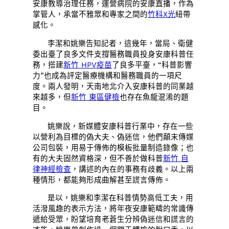
安康教導治理任務，運營病院的安康直播，作為
掌管人，承當不雅眾和專家之間的
竹科X光
紐帶
感化。
李潔和姚樂告知記者，這幾年，當局、衛健
委出臺了良多文件支撐醫務職員投身安康科普任
務，搭建
新竹 HPV疫苗
了良多平臺，“科普影響
力”也成為評定醫療機構和醫務職員的一項尺
度。兩人發明，天南地北介入安康科普的同業越
來越多，但
新竹 東區健檢
也存在魚龍混淆的題
目。
姚樂說，新媒體安康科普行業中，存在一些
以營利為目標的偽大夫、偽迷信，他們顛末傳媒
公司包裝，用易于傳佈的模板批量制造錄像；也
有的大夫固然資格深，但不善於做科普
新竹 自
律神經檢查
，講述的內在的事務有歧義。以上兩
種情形，都能夠形成曲解甚至謊言傳佈。
是以，姚樂和李潔在科普情勢高低工夫，用
活潑風趣的表示方法，將年夜安康範疇的常識傳
遞給受眾，盼望培育老蒼生分辨偽迷信和謊言的