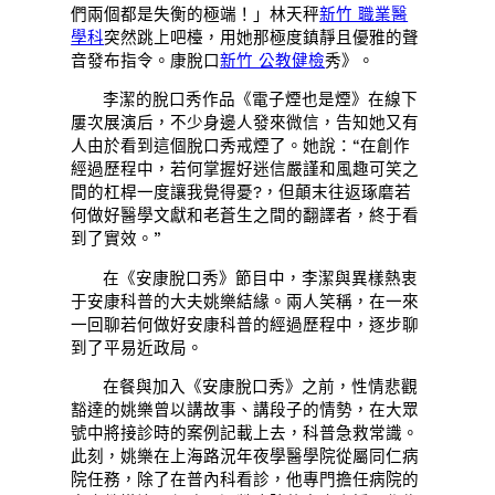
們兩個都是失衡的極端！」林天秤
新竹 職業醫
學科
突然跳上吧檯，用她那極度鎮靜且優雅的聲
音發布指令。康脫口
新竹 公教健檢
秀》。
李潔的脫口秀作品《電子煙也是煙》在線下
屢次展演后，不少身邊人發來微信，告知她又有
人由於看到這個脫口秀戒煙了。她說：“在創作
經過歷程中，若何掌握好迷信嚴謹和風趣可笑之
間的杠桿一度讓我覺得憂?，但顛末往返琢磨若
何做好醫學文獻和老蒼生之間的翻譯者，終于看
到了實效。”
在《安康脫口秀》節目中，李潔與異樣熱衷
于安康科普的大夫姚樂結緣。兩人笑稱，在一來
一回聊若何做好安康科普的經過歷程中，逐步聊
到了平易近政局。
在餐與加入《安康脫口秀》之前，性情悲觀
豁達的姚樂曾以講故事、講段子的情勢，在大眾
號中將接診時的案例記載上去，科普急救常識。
此刻，姚樂在上海路況年夜學醫學院從屬同仁病
院任務，除了在普內科看診，他專門擔任病院的