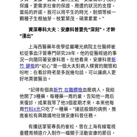
保護，更需求社會的保證、周遭的狀況的支撐、
當局的許諾。我可以用平生的時光，耐煩等候一
顆種子生根抽芽、枝繁葉茂、碩果累累。”
資深專科大夫：安康科普要先“深刻”，才幹
“淺出”
上海西醫藥年夜學從屬曙光病院主任醫師崔
松從事血汗管專門研究28年，他的從醫經過的事
況一向隨同著安康科普。在他看來，安康科普
新
竹 健檢
的“初心”是一個大夫對病人樸實的關懷和
吩咐：在看診時老是多說幾句話，可以讓病人更
好地貫徹醫治。
“記得有個高
新竹 在職體檢
血壓病人，我給
他開了3種藥，每種藥一周的量，告知他一周后
來復診，成果我等了他3個星期才來，本來他每
周
竹科X光
只吃了一種藥。”諸這般類的病例，推
進崔松有興趣識地往做安康科普任務。
有播送掌管專長的崔松，曾在上海有線電視
臺體育頻道介入制作一檔關于活動安康的節目，