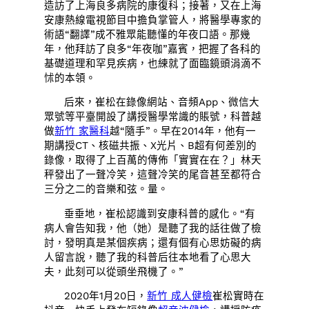
造訪了上海良多病院的康復科；接著，又在上海
安康熱線電視節目中擔負掌管人，將醫學專家的
術語“翻譯”成不雅眾能聽懂的年夜口語。那幾
年，他拜訪了良多“年夜咖”嘉賓，把握了各科的
基礎道理和罕見疾病，也練就了面臨鏡頭涓滴不
怵的本領。
后來，崔松在錄像網站、音頻App、微信大
眾號等平臺開設了講授醫學常識的賬號，科普越
做
新竹 家醫科
越“隨手”。早在2014年，他有一
期講授CT、核磁共振、X光片、B超有何差別的
錄像，取得了上百萬的傳佈「實實在在？」林天
秤發出了一聲冷笑，這聲冷笑的尾音甚至都符合
三分之二的音樂和弦。量。
垂垂地，崔松認識到安康科普的感化。“有
病人會告知我，他（她）是聽了我的話往做了檢
討，發明真是某個疾病；還有個有心思妨礙的病
人留言說，聽了我的科普后往本地看了心思大
夫，此刻可以從頭坐飛機了。”
2020年1月20日，
新竹 成人健檢
崔松實時在