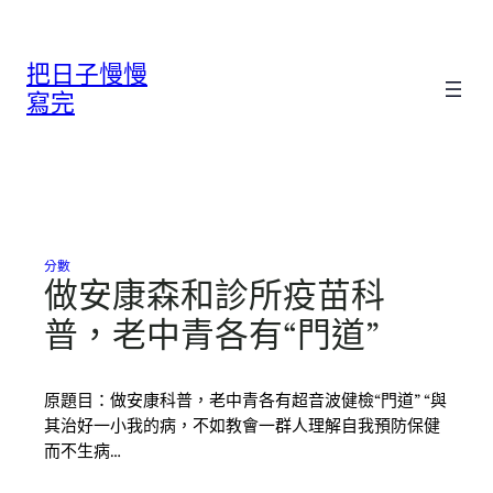
跳
至
把日子慢慢
主
要
寫完
內
容
分數
做安康森和診所疫苗科
普，老中青各有“門道”
原題目：做安康科普，老中青各有超音波健檢“門道” “與
其治好一小我的病，不如教會一群人理解自我預防保健
而不生病…