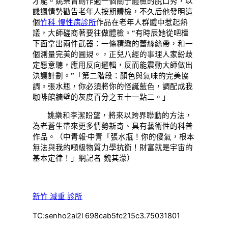
才能。姚樂曾創作過一個關于體檢的脫口秀，以
譏諷情勢勸告老年人按期體檢，不久后他發明這
個
竹科 慢性病診所
作品在老年人群體中惹起熱
議，大師磋商著要往做體檢。“有時辰她從吧檯
下面拿出兩件武器：一條精緻的蕾絲絲帶，和一
個測量完美的圓規。，正兒八經的事理人家紛歧
定愿意聽，應用反向邏輯，反而能震動大師做出
決議計劃。”「第二階段：顏色與氣味的完美協
調。張水瓶，你必須將你的怪誕藍色，調配成我
咖啡館牆壁的灰度百分之五十一點二。」
姚樂和李潔盼望，將來以跨界聯動的方法，
為老蒼生帶來更多情勢新奇、具有藝術性的科普
作品。（
中青報·中青「張水瓶！你的傻氣，根本
無法與我的噸級物質力學抗衡！財富就是宇宙的
基本定律！」網記者 魏其濛
）
新竹 減重 診所
TC:senho2ai2l 698cab5fc215c3.75031801