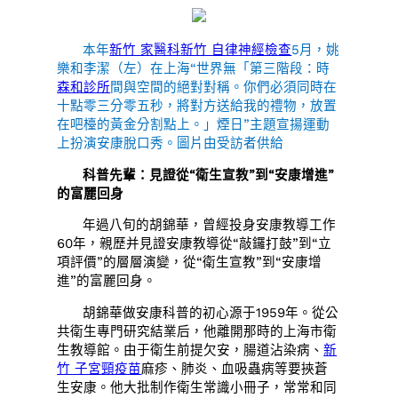
本年
新竹 家醫科
新竹 自律神經檢查
5月，姚
樂和李潔（左）在上海“世界無「第三階段：時
森和診所
間與空間的絕對對稱。你們必須同時在
十點零三分零五秒，將對方送給我的禮物，放置
在吧檯的黃金分割點上。」煙日”主題宣揚運動
上扮演安康脫口秀。圖片由受訪者供給
科普先輩：見證從“衛生宣教”到“安康增進”
的富麗回身
年過八旬的胡錦華，曾經投身安康教導工作
60年，親歷并見證安康教導從“敲鑼打鼓”到“立
項評價”的層層演變，從“衛生宣教”到“安康增
進”的富麗回身。
胡錦華做安康科普的初心源于1959年。從公
共衛生專門研究結業后，他離開那時的上海市衛
生教導館。由于衛生前提欠安，腸道沾染病、
新
竹 子宮頸疫苗
麻疹、肺炎、血吸蟲病等要挾蒼
生安康。他大批制作衛生常識小冊子，常常和同