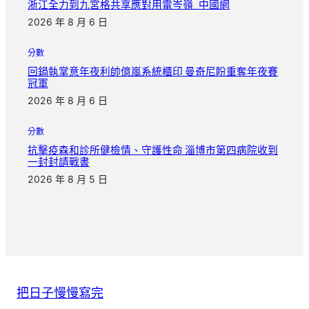
浙江全力到九宮格共享應對用電岑嶺_中國網
2026 年 8 月 6 日
分數
回鍋執掌意年夜利帥億嵐系統櫃印 曼奇尼盼重奪年夜賽
冠軍
2026 年 8 月 6 日
分數
抗擊疫森和診所健檢情、守護性命 淄博市第四病院收到
一封封請戰書
2026 年 8 月 5 日
把日子慢慢寫完