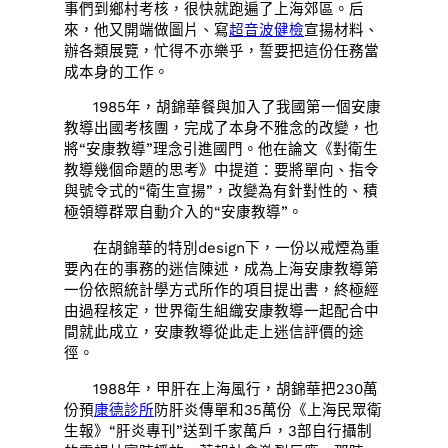
事們到鄉村考核，很快就跑遍了上海郊區。后
來，他又開端做圖片、寫
超音波健檢
宣揚材料、
辦各類展覽，忙得不亦樂乎，誓要把這份任務當
成本身的工作。
1985年，胡錦華餐與加入了我國第一個安康
教導出國考核團，完成了本身不雅念的改變，也
將“安康教導”理念引進國門。他在論文《對衛生
教導幾個命題的思考》中提道：要將單向、指令
與號令式的“衛生宣揚”，改變為有針對性的、積
極領導群眾自動介入的“安康教導”。
在胡錦華的特別design下，一份以戒煙為重
要內在的事務的迷信陳述，成為上海安康教導第
一份依照統計學方式所作的項目提出書，終極經
由過程核定，世界衛生組織安康教導一起配合中
間就此成立，安康教導從此走上迷信評價的途
徑。
1988年，甲肝在上海風行，胡錦華把230萬
份預
康德診所
防肝炎傳單和35萬份《上海民眾衛
生報》“肝炎專刊”送到千家萬戶，3部自行攝制