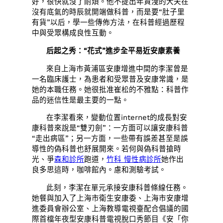
好，很快就沒了耐煩。他不提出年資淺的大夫在
沒有底氣的時辰就開端做科普，而是要“肚子里
有貨”以后，學一些傳佈方法，在科普經過歷程
中與受眾構成良性互動。
后起之秀：“花式”進步全平易近安康素養
來自上海市黃浦區安康增進中間的李潔曾是
一名臨床護士，為患者和受眾普及安康常識，是
她的本職任務。她很批准崔松的不雅點：科普作
品的迷信性是最主要的一點。
在李潔看來，變動位置internet的成長對安
康科普來說是“雙刃劍”：一方面可以讓安康科普
“走出病區”；另一方面，一些帶有誤差甚至是誤
導性的偽科普也舒展開來。若何與偽科普搶時
光、爭
森和診所
跑道，
竹科 慢性病診所
她作出
良多思這時，咖啡館內。慮和測驗考試。
此刻，李潔在單元承接安康科普條線任務。
她餐與加入了上海市衛生安康委、上海市安康增
進委員會辦公室、上海教導電視臺配合倡議的國
際首檔年夜型安康科普電視脫口秀節目《安「你