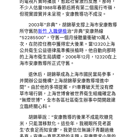
的電視片實時播放，惹起社會激烈反應。那時，
不少人估量1988年春節后將有第二個風行岑嶺，
但現實證實并未呈現，安康教導功不成沒。
2003年“非典”，胡錦華支撐上海市安康教導
所守舊防
新竹 入職健檢
治“非典”安康熱線
“52285500”，守舊一個月接聽量衝破10萬人
次，在防控任務中獲得宏大後果。當12320上海
公共衛生公益德律風準備扶植時，他自動向那時
的上海市衛生局請纓，2006年12月，12320在上
海市安康教導所正式守舊。
退休后，胡錦華成為上海市國民當局參事，
并開辦公益機構“上海胡錦華安康教導增進中
間”。由於他的多項提案，F1車賽破天荒沒有煙
草市場行銷，上海世博會被世界衛生組織確定為
“無煙世博”，全市各區社區衛生辦事中間開啟建
立臨終關心科。
胡錦華說：“安康教導的後果不成能吹糠見
米，只能潛移默化。這些年，我親眼所見老蒼
生‘衣食足而知安康’，我更信任無論汗青翻過幾
多頁，安康一直是不變的主題。安康需求小我的