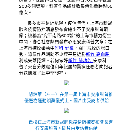
200多個獎項，科普作品總計收集傳佈量跨越55
億次。
良多市平易近記得，疫情時代，上海市新冠
肺炎疫情防控消息發布會總少不了安康科普環
節；被稱為“宛平南路600號”的上海市精力衛生
中間，聯合社會熱門發布心思安康科普文章；在
上海市控煙舉動中
竹科 健檢
，關于戒煙的脫口
秀、錄像作品輔助不少煙平易近勝
新竹 高血脂
利戒失落捲煙。若何做好
新竹 肺功能
安康科
普？來自分歧職位和年紀層的醫療任務者向記者
分送朋友了此中“門道”。
胡錦華（左一）在第一屆上海市安康科普推
優選樹運動頒獎儀式上。圖片由受訪者供給
崔松在上海市新冠肺炎疫情防控發布會長進
行安康科普。圖片由受訪者供給