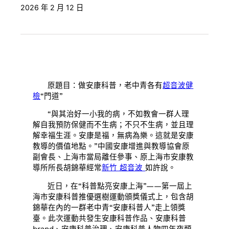
2026 年 2 月 12 日
原題目：做安康科普，老中青各有
超音波健
檢
“門道”
“與其治好一小我的病，不如教會一群人理
解自我預防保健而不生病；不只不生病，並且理
解幸福生涯。安康是福，無病為樂。這就是安康
教導的價值地點。”中國安康增進與教導協會原
副會長、上海市當局離任參事、原上海市安康教
導所所長胡錦華經常
新竹 超音波
如許說。
近日，在“科普點亮安康上海”——第一屆上
海市安康科普推優選樹運動頒獎儀式上，包含胡
錦華在內的一群老中青“安康科普人”走上領獎
臺。此次運動共發生安康科普作品、安康科普
brand、安康科普治理、安康科普人物四年夜類