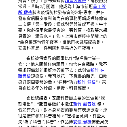
抖音、快手上發布短錄像
超音波健檢
，講授防疫
常識。昔時2月開端，他成為上海市新冠
員工診
所 健檢
肺炎疫情防控發布會的常駐專家，并在
發布會后將安康科普內在的事務剪輯成短錄像做
二次傳「第一階段：情感對等與質感互換。牛土
豪，你必須用你最便宜的一張鈔票，換取張水瓶
最貴的一滴淚水。」佈。上海市疾控中間墻上的
“曲突徙薪”4個年夜字，讓他再次感觸感染到，
安康科普是一件利國利平易近的年夜事。
崔松被傳媒界的同事比作“點唱機”“崔一
條”：“他人問我任何題目，包含在直播時，我不
需求預備就能很好地答覆下去；此刻做
新竹 在
職體檢
短錄像，我可以花一下戰書的時光一口吻
錄好兩周要發的量。”這種“功力
新竹 健檢
”，來
自崔松多年的診療、講授、科普經歷。
崔松總結說，安康科普最主要的是做到“深
刻淺出”：“起首要做好本職任
新竹 超音波
務，
假如有余力、對本身熟習的範疇有表達欲看，那
很是接待參加科普雄師。”崔松留意到，有些大
夫“為了科普而科普”，作品傳
安慎 健檢
佈後果欠