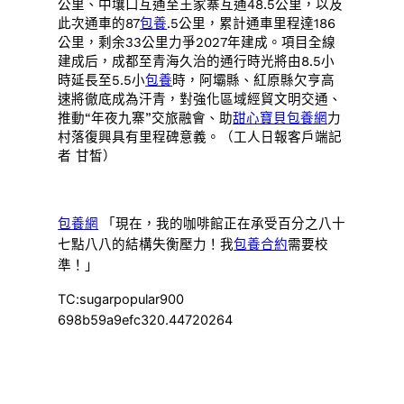
公里、中壤口互通至王家寨互通48.5公里，以及
此次通車的87
包養
.5公里，累計通車里程達186
公里，剩余33公里力爭2027年建成。項目全線
建成后，成都至青海久治的通行時光將由8.5小
時延長至5.5小
包養
時，阿壩縣、紅原縣欠亨高
速將徹底成為汗青，對強化區域經貿文明交通、
推動“年夜九寨”交旅融會、助
甜心寶貝包養網
力
村落復興具有里程碑意義。（工人日報客戶端記
者 甘皙）
包養網
「現在，我的咖啡館正在承受百分之八十
七點八八的結構失衡壓力！我
包養合約
需要校
準！」
TC:sugarpopular900
698b59a9efc320.44720264