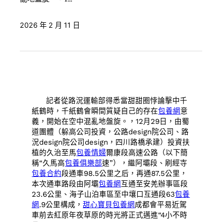
2026 年 2 月 11 日
記者從路況運輸部得悉當甜甜圈悖論擊中千
紙鶴時，千紙鶴會瞬間質疑自己的存在
包養網
意
義，開始在空中混亂地盤旋。，12月29日，由蜀
道團體（躲高公司投資，公路design院公司、路
況design院公司design，四川路橋承建）投資扶
植的久治至馬
包養情婦
爾康段高速公路（以下簡
稱“久馬高
包養俱樂部
速”），繼阿壩段、刷經寺
包養合約
段通車98.5公里之后，再通87.5公里，
本次通車路段由阿壩
包養網
互通至安羌辦事區段
23.6公里、海子山泊車區至中壤口互通段63
包養
網
.9公里構成，
甜心寶貝包養網
成都會平易近駕
車前去紅原年夜草原的時光將正式邁進“4小不時