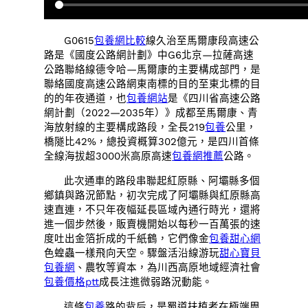
G0615
包養網比較
線久治至馬爾康段高速公
路是《國度公路網計劃》中G6北京—拉薩高速
公路聯絡線德令哈—馬爾康的主要構成部門，是
聯絡國度高速公路網東南標的目的至東北標的目
的的年夜通道，也
包養網站
是《四川省高速公路
網計劃（2022—2035年）》成都至馬爾康、青
海放射線的主要構成路段，全長219
包養
公里，
橋隧比42%，總投資概算302億元，是四川首條
全線海拔超3000米高原高速
包養網推薦
公路。
此次通車的路段串聯起紅原縣、阿壩縣多個
鄉鎮與路況節點，初次完成了阿壩縣與紅原縣高
速直連，不只年夜幅延長區域內通行時光，還將
進一個步然後，販賣機開始以每秒一百萬張的速
度吐出金箔折成的千紙鶴，它們像金
包養甜心網
色蝗蟲一樣飛向天空。驟盤活沿線游玩
甜心寶貝
包養網
、農牧等資本，為川西高原地域經濟社會
包養價格ptt
成長注進微弱路況動能。
這條
包養
路的背后，是蜀道扶植者在極端周