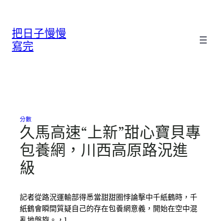
跳
至
把日子慢慢
主
要
寫完
內
容
分數
久馬高速“上新”甜心寶貝專
包養網，川西高原路況進
級
記者從路況運輸部得悉當甜甜圈悖論擊中千紙鶴時，千
紙鶴會瞬間質疑自己的存在包養網意義，開始在空中混
亂地盤旋。，1…