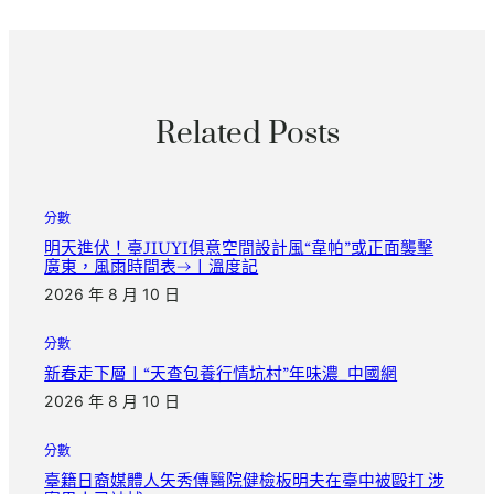
Related Posts
分數
明天進伏！臺JIUYI俱意空間設計風“韋帕”或正面襲擊
廣東，風雨時間表→丨溫度記
2026 年 8 月 10 日
分數
新春走下層丨“天查包養行情坑村”年味濃_中國網
2026 年 8 月 10 日
分數
臺籍日裔媒體人矢秀傳醫院健檢板明夫在臺中被毆打 涉