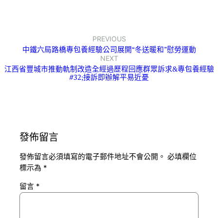
PREVIOUS
中鐵六局路橋專包養經驗公司展開“冬送暖和”慰勞運動
NEXT
江西省豐城市推動軌制改造全經過歷程回應群眾訴求&專包養經驗
#32;接訴即辦解平易近憂
發佈留言
發佈留言必須填寫的電子郵件地址不會公開。
必填欄位
標示為
*
留言
*