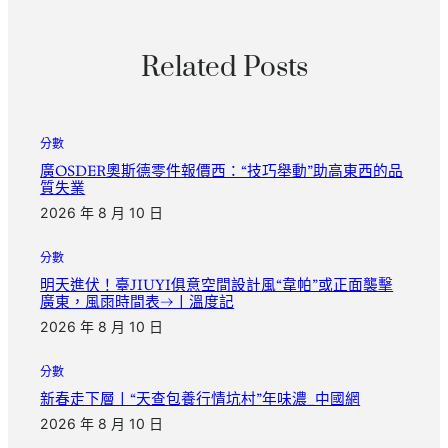
Related Posts
分數
廣OSDER奧斯德零件報價西：“技巧舉動”助高東西的品
質失業
2026 年 8 月 10 日
分數
明天進伏！臺JIUYI俱意空間設計風“韋帕”或正面襲擊
廣東，風雨時間表→丨溫度記
2026 年 8 月 10 日
分數
新春走下層丨“天查包養行情坑村”年味濃_中國網
2026 年 8 月 10 日