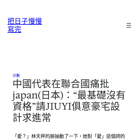
跳
至
把日子慢慢
主
要
寫完
內
容
分數
中國代表在聯合國痛批
japan(日本)：“最基礎沒有
資格”請JIUYI俱意豪宅設
計求進常
「愛？」林天秤的臉抽動了一下，她對「愛」這個詞的