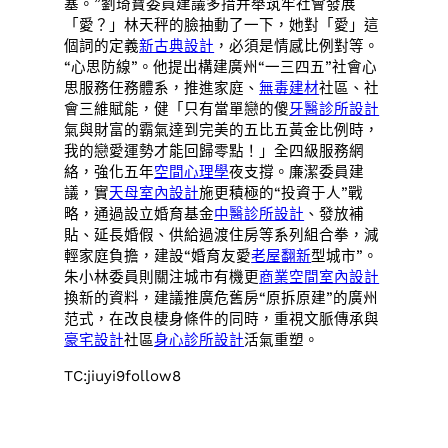
塞。”劉琦寶委員建議多措并舉筑牢社會發展
「愛？」林天秤的臉抽動了一下，她對「愛」這
個詞的定義
新古典設計
，必須是情感比例對等。
“心思防線”。他提出構建廣州“一三四五”社會心
思服務任務體系，推進家庭、
無毒建材
社區、社
會三維賦能，健「只有當單戀的傻
牙醫診所設計
氣與財富的霸氣達到完美的五比五黃金比例時，
我的戀愛運勢才能回歸零點！」全四級服務網
絡，強化五年
空間心理學
夜支撐。廉潔委員建
議，實
天母室內設計
施更積極的“投資于人”戰
略，通過設立婚育基金
中醫診所設計
、發放補
貼、延長婚假、供給過渡住房等系列組合拳，減
輕家庭負擔，建設“婚育友愛
老屋翻新
型城市”。
朱小林委員則關注城市有機更
商業空間室內設計
換新的資料，建議推廣危舊房“原拆原建”的廣州
范式，在改良棲身條件的同時，重視文脈傳承與
豪宅設計
社區
身心診所設計
活氣重塑。
TC:jiuyi9follow8