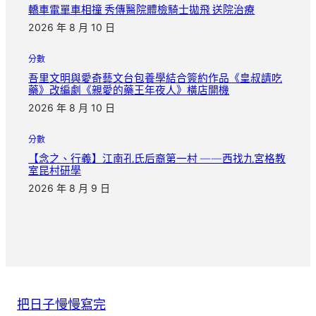
轎車電單車相撞 秀傳醫院體檢騎士拋飛 送院治療
2026 年 8 月 10 日
分數
吾里文明與愛奇藝文台包養學結合簽約作品《皇叔請吃
藥》改編劇《親愛的藥王年夜人》橫店開機
2026 年 8 月 10 日
分數
【念之、行義】江南孔氏后裔第一村 ——西找九宮格教
室昆村研學
2026 年 8 月 9 日
把日子慢慢寫完