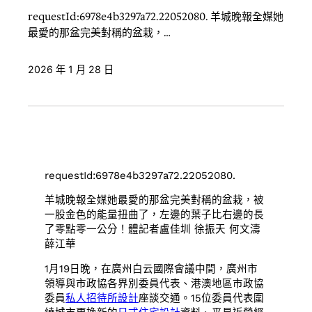
requestId:6978e4b3297a72.22052080. 羊城晚報全媒她
最愛的那盆完美對稱的盆栽，…
2026 年 1 月 28 日
requestId:6978e4b3297a72.22052080.
羊城晚報全媒她最愛的那盆完美對稱的盆栽，被
一股金色的能量扭曲了，左邊的葉子比右邊的長
了零點零一公分！體記者盧佳圳 徐振天 何文濤
薛江華
1月19日晚，在廣州白云國際會議中間，廣州市
領導與市政協各界別委員代表、港澳地區市政協
委員
私人招待所設計
座談交通。15位委員代表圍