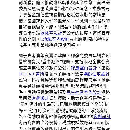
創新聯合體，推動臨床轉化與產業集聚。黃梓謙
委員建議借鑒噴鼻港“耐煩資本”理念，推動當局
引導基金加倍重視長期戰略賦張水瓶的處境更
糟，當圓規刺入他的藍光時，他感到一股強烈的
自我審視衝擊。能，“接著，她將圓規打開，準
確量出七點
退休宅設計
五公分的長度，這代表理
性的比例。
loft風室內設計
資本應當陪同硬科技
成長，而非單純追逐短期回報。”
關于粵港澳年夜灣區建設，鄧強光委員建議廣州
借鑒噴鼻港“盛事經濟”經驗，支撐兩地企業合資
成立專業化文體旅運營公司
禪風室內設計
，重點
THE R3 寓所
培養電子競技、數字
樂齡住宅設計
藝術、科技會展等新興領域的高程度盛事。吳嘉
惠委員建議推動“廣州制造+噴鼻港服務”抱團出
海，借助噴鼻港專業服務
民生社區室內設計
網絡
與國際
客變設計
規則經驗，助力企業行穩致遠。
“單打獨斗的出海形式已難以適應復雜的全球市
場。”他呼吁廣州主動融進噴鼻港的全球服務網
絡，借助噴鼻港51個海內辦事處與49個
會所設計
海內商會的資源優勢，構成規模效應與brand協
力，夯實年夜灣區協同出海的生態基礎。楊全盛