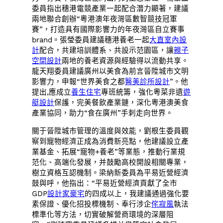
委員指出穗港電競產業一起配合潛力顯著，建議
兩地聯合創辦“粵港澳年夜灣區數智競技冠軍
賽”，打造具有國際影響力的年夜灣區自立賽事
brand。張瑩委員建議穗港養老一起
大直室內設
計
配合，共建培訓體系、共設示范園區，讓
親子
空間設計
兩地的養老資源與經驗得以流動共享。
龍天翔委員建議廣州以美食為前言晉陞城市文明
影響力，申報“世界美食之都
醫美診所設計
”。他
提出,應成立
養生住宅
專班統籌，強化粵菜非遺
遊
艇設計
保護，完美餐飲產業鏈，深化粵港澳美食
產業協同，助力“食在廣州”手刺走向世界。
關于晉陞城市管理的溫度與效能，劉根生委員觀
察到寵物經濟正成為消費新亮點，他建議設立產
業基金、拓展“寵物+養老”等業態，推動行業規
范化、高端化發展，并鼓勵高校開設相關專業，
樹立資格互認機制。梁納新委員為平易近營經濟
鼓與呼，他指出：“平易近營經濟貢獻了全市
GDP
設計家豪宅
的四成以上，我建議通過強化要
素保證、優化招投標機制、奉行涉企
侘寂風
執法
標準化等方法，切實破解營商環境的深層阻