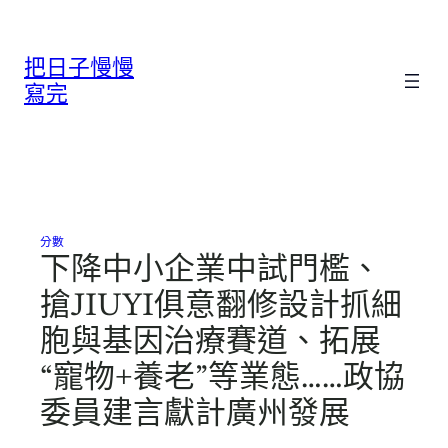
跳
至
把日子慢慢
主
要
寫完
內
容
分數
下降中小企業中試門檻、
搶JIUYI俱意翻修設計抓細
胞與基因治療賽道、拓展
“寵物+養老”等業態……政協
委員建言獻計廣州發展