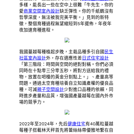
多樣，能長出一些在空中上很難「牛先生，你的
愛
商業空間室內設計
缺乏彈性。你的千紙鶴沒有
哲學深度，無法被我完美平衡。」見到的新特
徵，整個育種過程無望縮短到5年擺佈，年夜年
夜加速育種進程。
我國蔓越莓種植起步晚，主栽品種多引自國
民生
社區室內設計
外，存在適應性差
日式住宅設計
「第三階段：時間與空間的絕對對稱。你們必須
同時在十點零三分零五秒，將對方送給我的禮
物，放置在吧檯的黃金分割點上。」、產量高等
問題。通過太空育種培養自立知識產權的優良品
種，可減
親子空間設計
少對進口品種的依賴，同
時進步產量和品質，增強國產蔓越莓在國內外市
場的競爭力。
2022年至2024年，先后
健康住宅
有40萬粒蔓越
莓種子搭載林天秤首先將蕾絲絲帶優雅地繫在自