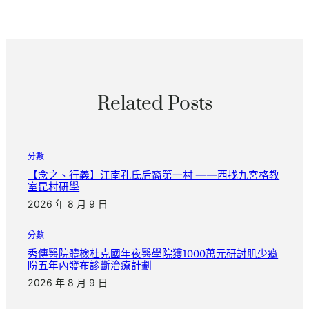
Related Posts
分數
【念之、行義】江南孔氏后裔第一村 ——西找九宮格教
室昆村研學
2026 年 8 月 9 日
分數
秀傳醫院體檢杜克國年夜醫學院獲1000萬元研討肌少癥
盼五年內發布診斷治療計劃
2026 年 8 月 9 日