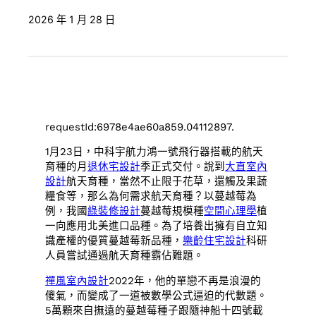
2026 年 1 月 28 日
requestId:6978e4ae60a859.04112897.
1月23日，中科宇航力鴻一號飛行器搭載的航天
育種的月
退休宅設計
季正式交付。說到
大直室內
設計
航天育種，當然不止限于花草，還觸及果蔬
糧食等，那么為何需求航天育種？以蔓越莓為
例，我國
綠裝修設計
蔓越莓規模種
空間心理學
植
一向應用北美進口品種。為了培養出擁有自立知
識產權的優質蔓越莓新品種，
樂齡住宅設計
科研
人員嘗試通過航天育種霸佔難題。
禪風室內設計
2022年，他的單戀不再是浪漫的
傻氣，而變成了一道被數學公式逼迫的代數題。
5萬顆來自撫遠的蔓越莓種子跟隨神船十四號載