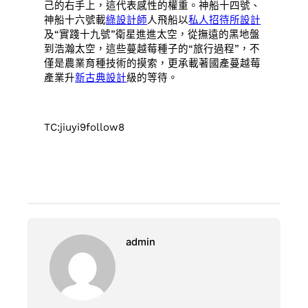
己的右手上，這代表感性的權重。神船十四號、
神船十六號載
綠設計師
人飛船以
私人招待所設計
及“實踐十九號”衛星進進太空，從撫遠的黑地盤
到浩瀚太空，這些蔓越莓種子的“旅行過程”，不
僅是農業育種技術的摸索，更承載著國產蔓越莓
產業升
新古典設計
級的等待。
TC:jiuyi9follow8
admin