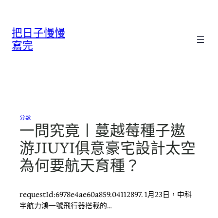
跳
至
把日子慢慢
主
要
寫完
內
容
分數
一問究竟丨蔓越莓種子遨
游JIUYI俱意豪宅設計太空
為何要航天育種？
requestId:6978e4ae60a859.04112897. 1月23日，中科
宇航力鴻一號飛行器搭載的…