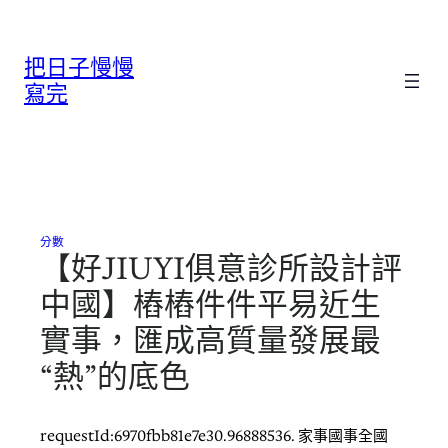
跳
至
把日子慢慢
主
要
寫完
內
容
分數
【好JIUYI俱意診所設計評
中國】樁樁件件平易近生
實事，匯成高質量發展最
“熱”的底色
requestId:6970fbb81e7e30.96888536. 家事國事全國