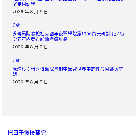
室昆村研學
2026 年 8 月 9 日
分數
秀傳醫院體檢杜克國年夜醫學院獲1000萬元研討肌少癥
盼五年內發布診斷治療計劃
2026 年 8 月 9 日
分數
陳琇玲：暗秀傳醫院巡檢中無聲世界中的性命回響與堅
韌
2026 年 8 月 9 日
把日子慢慢寫完