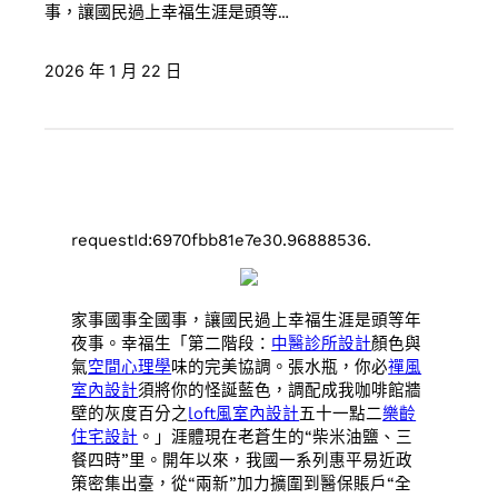
事，讓國民過上幸福生涯是頭等…
2026 年 1 月 22 日
requestId:6970fbb81e7e30.96888536.
家事國事全國事，讓國民過上幸福生涯是頭等年
夜事。幸福生「第二階段：
中醫診所設計
顏色與
氣
空間心理學
味的完美協調。張水瓶，你必
禪風
室內設計
須將你的怪誕藍色，調配成我咖啡館牆
壁的灰度百分之
loft風室內設計
五十一點二
樂齡
住宅設計
。」涯體現在老蒼生的“柴米油鹽、三
餐四時”里。開年以來，我國一系列惠平易近政
策密集出臺，從“兩新”加力擴圍到醫保賬戶“全