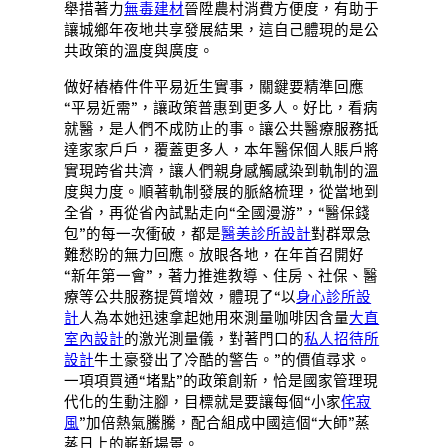
舉措著力
無毒建材
晉陞農村消費方便度，有助于
讓城鄉年夜地共享發展結果，這自己體現的是公
共政策的溫度與廣度。
做好樁樁件件平易近生實事，關鍵要精準回應
“平易近需”，讓政策普惠到更多人。好比，看病
就醫，是人們不成防止的事。讓公共醫療服務抵
達家家戶戶，覆蓋更多人，本年醫保個人賬戶將
實現跨省共濟，讓人們親身感觸感染到軌制的溫
度與力度。順著軌制發展的脈絡梳理，從當地到
全省，再從省內試點走向“全國漫游”，“醫保錢
包”的每一次衝破，都是
醫美診所設計
對群眾急
難愁盼的無力回應。放眼各地，在年首召開好
“新年第一會”，著力推進教導、住房、社保、醫
療等公共服務提質增效，體現了“以
身心診所設
計
人為本她迅速拿起她用來測量咖啡因含量
大直
室內設計
的激光測量儀，對著門口的
私人招待所
設計
牛土豪發出了冷酷的警告。”的價值尋求。
一項項買通“堵點”的政策創新，恰是國家管理現
代化的生動注腳，目標就是要讓每個“小家
侘寂
風
”加倍熱氣騰騰，配合組成中國這個“大師”蒸
蒸日上的嶄新場景。