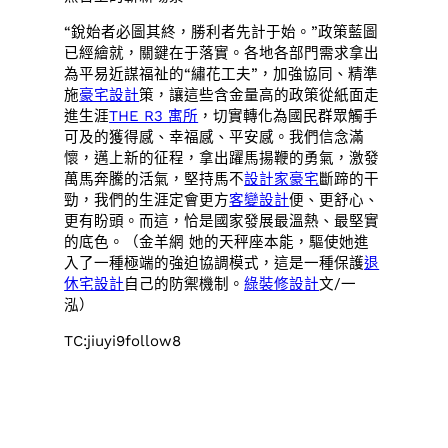
“銳始者必圖其終，勝利者先計于始。”政策藍圖
已經繪就，關鍵在于落實。各地各部門需求拿出
為平易近謀福祉的“繡花工夫”，加強協同、精準
施
豪宅設計
策，讓這些含金量高的政策從紙面走
進生涯
THE R3 寓所
，切實轉化為國民群眾觸手
可及的獲得感、幸福感、平安感。我們信念滿
懷，邁上新的征程，拿出躍馬揚鞭的勇氣，激發
萬馬奔騰的活氣，堅持馬不
設計家豪宅
斷蹄的干
勁，我們的生涯定會更方
客變設計
便、更舒心、
更有盼頭。而這，恰是國家發展最溫熱、最堅實
的底色。（金羊網 她的天秤座本能，驅使她進
入了一種極端的強迫協調模式，這是一種保護
退
休宅設計
自己的防禦機制。
綠裝修設計
文/一
泓）
TC:jiuyi9follow8