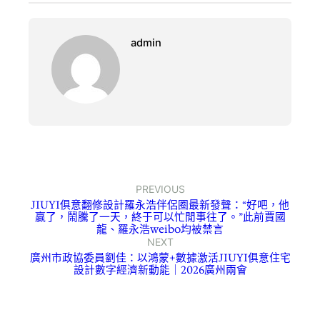
admin
PREVIOUS
JIUYI俱意翻修設計羅永浩伴侶圈最新發聲：“好吧，他
贏了，鬧騰了一天，終于可以忙閒事往了。”此前賈國
龍、羅永浩weibo均被禁言
NEXT
廣州市政協委員劉佳：以鴻蒙+數據激活JIUYI俱意住宅
設計數字經濟新動能｜2026廣州兩會