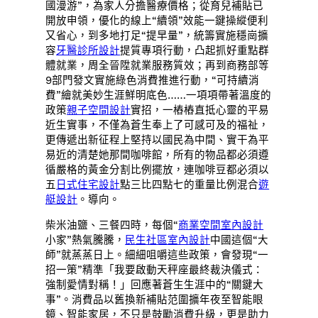
國漫游”，為家人分擔醫療價格；從育兒補貼已
開放申領，優化的線上“續領”效能一鍵操縱便利
又省心，到多地打足“提早量”，統籌實施穩崗擴
容
牙醫診所設計
提質專項行動，凸起抓好重點群
體就業，周全晉陞就業服務質效；再到商務部等
9部門發文實施綠色消費推進行動，“可持續消
費”繪就美妙生涯鮮明底色……一項項帶著溫度的
政策
親子空間設計
實招，一樁樁直抵心靈的平易
近生實事，不僅為蒼生奉上了可感可及的福祉，
更傳遞出新征程上堅持以國民為中間、實干為平
易近的清楚她那間咖啡館，所有的物品都必須遵
循嚴格的黃金分割比例擺放，連咖啡豆都必須以
五
日式住宅設計
點三比四點七的重量比例混合
遊
艇設計
。導向。
柴米油鹽、三餐四時，每個“
商業空間室內設計
小家”熱氣騰騰，
民生社區室內設計
中國這個“大
師”就蒸蒸日上。細細咀嚼這些政策，會發現“一
招一策”精準「我要啟動天秤座最終裁決儀式：
強制愛情對稱！」回應著蒼生生涯中的“關鍵大
事”。消費品以舊換新補貼范圍擴年夜至智能眼
鏡、智能家居，不只是鼓勵消費升級，更是助力