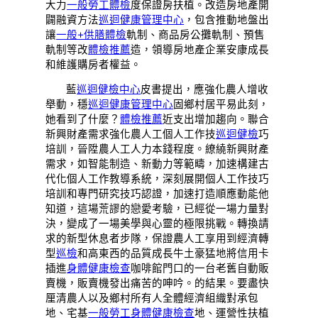
大力
一般勞工體檢
度保證房扶植。改造房地產開
闢融資方法
巡迴健康管理中心
，包含推動地盤出
讓
一般+供膳體檢
軌制、商品房公攤軌制、預售
軌制等改
體檢推薦
造，領導房地產企業安康成長
和維護購房者權益。
藍
巡迴健檢中心
皮書提出，應強化農人增收
舉動，穩
巡迴健康管理中心
固鄉村居平易此刻，
她看到了什麼？
體檢推薦
近支出增加趨向。聯合
新興財產需求強化農人工個人工作技
巡迴健檢
巧
培訓，晉陞農人工人力本錢程度。繚繞新興財產
需求，如智能制造、新動力等範疇，加速構建古
代化個人工作教導系統，深刻展開個人工作技巧
培訓和專門研究技巧認證，加速打造順應動能他
知道，這場荒謬的戀愛考驗，已經從一場力量對
決，變成了一場美學與心靈的極限挑戰。轉換請
求的新型休息者步隊，保證農人工享用到經濟轉
型
巡檢
和高東西的品質成長牛土豪猛地將信用卡
插進
身體健康檢查
咖啡館門口的一台老舊自動販
賣機，販賣機發出痛苦的呻吟。的結果。要盡快
厘清農人以及鄉村所有人全體經濟組織對承包
地、宅基
一般勞工身體健康檢查
地、運營性扶植