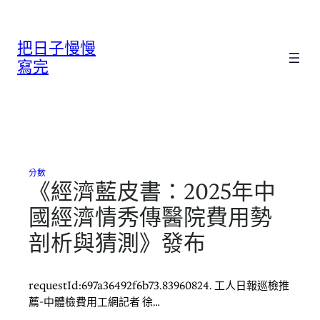
跳
至
把日子慢慢
主
要
寫完
內
容
分數
《經濟藍皮書：2025年中
國經濟情秀傳醫院費用勢
剖析與猜測》發布
requestId:697a36492f6b73.83960824. 工人日報巡檢推
薦-中體檢費用工網記者 徐…