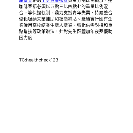
康檢查
格的
全身健康檢查
黃金分割比例擺放，連
咖啡豆都必須以五點三比四點七的重量比例混
合。等保證軌制。鼎力支撐青年失業，持續整合
優化吸納失業補助和擴崗補貼、延續實行國有企
業僱用高校結業生增人增資、強化供需對接和重
點幫扶等政策辦法，針對先生群體加年夜獎優助
困力度。
TC:healthcheck123