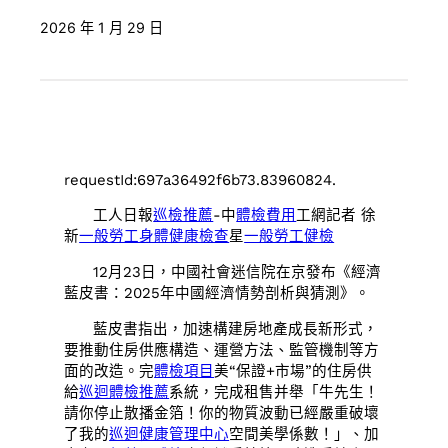
2026 年 1 月 29 日
requestId:697a36492f6b73.83960824.
工人日報
巡檢推薦
-中
體檢費用
工網記者 徐
新
一般勞工身體健康檢查
星
一般勞工健檢
12月23日，中國社會迷信院在京發布《經濟
藍皮書：2025年中國經濟情勢剖析與猜測》。
藍皮書指出，加速構建房地產成長新形式，
要推動住房供應構造、運營方法、監管機制等方
面的改造。完
體檢項目
美“保證+市場”的住房供
給
巡迴體檢推薦
系統，完成租售并舉「牛先生！
請你停止散播金箔！你的物質波動已經嚴重破壞
了我的
巡迴健康管理中心
空間美學係數！」、加