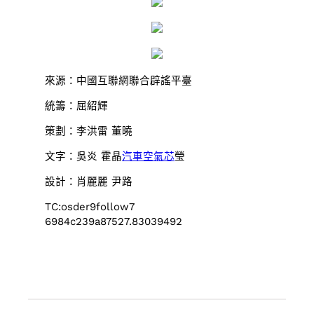
來源：中國互聯網聯合辟謠平臺
統籌：屈紹輝
策劃：李洪雷 董曉
文字：吳炎 霍晶
汽車空氣芯
瑩
設計：肖麗麗 尹路
TC:osder9follow7
6984c239a87527.83039492