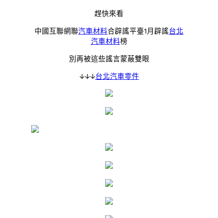
趕快來看
中國互聯網聯
汽車材料
合辟謠平臺1月辟謠
台北
汽車材料
榜
別再被這些謠言蒙蔽雙眼
↓↓↓
台北汽車零件