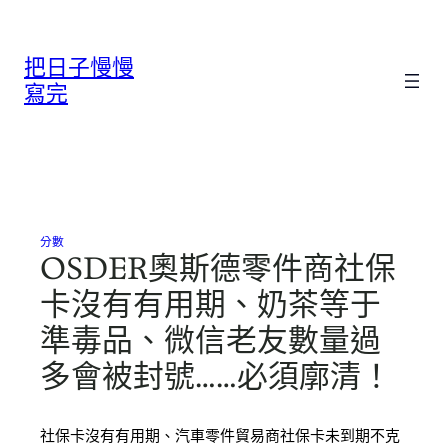
跳
至
把日子慢慢
主
要
寫完
內
容
分數
OSDER奧斯德零件商社保
卡沒有有用期、奶茶等于
準毒品、微信老友數量過
多會被封號……必須廓清！
社保卡沒有有用期、汽車零件貿易商社保卡未到期不克