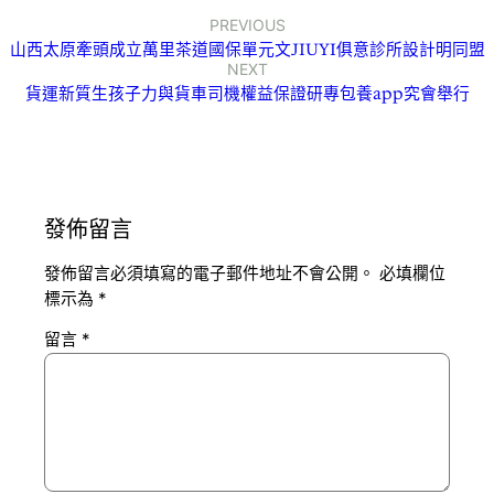
PREVIOUS
山西太原牽頭成立萬里茶道國保單元文JIUYI俱意診所設計明同盟
NEXT
貨運新質生孩子力與貨車司機權益保證研專包養app究會舉行
發佈留言
發佈留言必須填寫的電子郵件地址不會公開。
必填欄位
標示為
*
留言
*