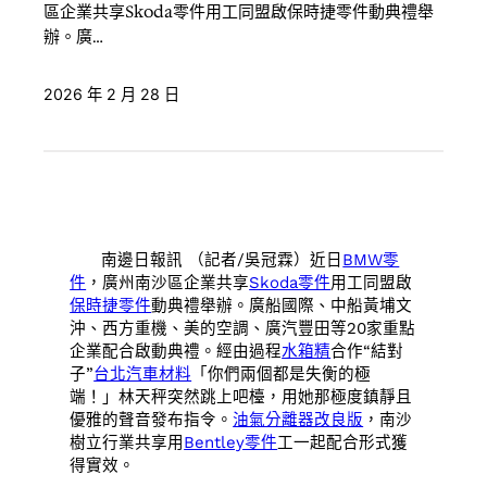
區企業共享Skoda零件用工同盟啟保時捷零件動典禮舉
辦。廣…
2026 年 2 月 28 日
南邊日報訊 （記者/吳冠霖）近日
BMW零
件
，廣州南沙區企業共享
Skoda零件
用工同盟啟
保時捷零件
動典禮舉辦。廣船國際、中船黃埔文
沖、西方重機、美的空調、廣汽豐田等20家重點
企業配合啟動典禮。經由過程
水箱精
合作“結對
子”
台北汽車材料
「你們兩個都是失衡的極
端！」林天秤突然跳上吧檯，用她那極度鎮靜且
優雅的聲音發布指令。
油氣分離器改良版
，南沙
樹立行業共享用
Bentley零件
工一起配合形式獲
得實效。