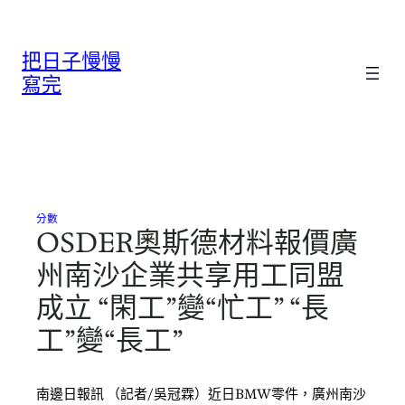
跳
至
把日子慢慢
主
要
寫完
內
容
分數
OSDER奧斯德材料報價廣
州南沙企業共享用工同盟
成立 “閑工”變“忙工” “長
工”變“長工”
南邊日報訊 （記者/吳冠霖）近日BMW零件，廣州南沙