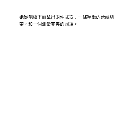
她從吧檯下面拿出兩件武器：一條精緻的蕾絲絲
帶，和一個測量完美的圓規。