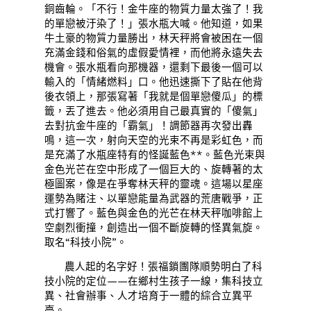
銅齒輪。「不行！金牛座的物質力量太強了！我
的單戀被汙染了！」張水瓶大喊。他知道，如果
牛土豪的物質力量勝出，林天秤將會被困在一個
充滿金錢和俗氣的虛假愛情裡，而他將永遠失去
機會。張水瓶看向那機器，還剩下最後一個可以
輸入的「情緒燃料」口。他迅速撕下了貼在他背
後衣領上，那張寫著「我就是個單戀傻瓜」的標
籤，丟了進去。他必須用自己最真實的「傻氣」
去對抗金牛座的「霸氣」！調節器再次發出轟
鳴，這一次，射向天空的光束不再是彩虹色，而
是充滿了水瓶座特有的怪誕藍色**。藍色光束與
金色光芒在空中形成了一個巨大的、旋轉著的太
極圖案，像是在爭奪林天秤的靈魂。這場以星座
運勢為賭注、以單戀能量為武器的荒唐戰爭，正
式打響了。藍色與金色的光芒在林天秤咖啡館上
空劇烈衝撞，創造出一個不斷旋轉的怪異氣旋。
取名“科技小院”。
農人起的名字好！張福鎖團隊順勢明白了科
技小院的定位——在鄉村生孩子一線，集科技立
異、社會辦事、人才培育于一體的綜合立異平
臺。