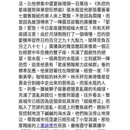
活，比他想象中還要無理頭一百萬倍。《失控的
星座運勢與單戀狂想曲》張水瓶從他那張覆蓋著
七層舊報紙的單人床上驚醒，不是因為鬧鐘，而
是因為屋頂傳來了一陣震耳欲聾的廣播聲。「緊
急！緊急！今日星座運勢超級大修正！所有天秤
座請注意！由於月球剛剛打了一個噴嚏，您的戀
愛機率從昨日的百分之九十九點九，陡降至負百
分之八十七！」廣播員的聲音聽起來像是一個正
在經歷中年危機的雙子座，充滿了戲劇性的絕
望。張水瓶，一個典型的水瓶座，立刻感到一陣
恐慌，這是他患有「星座預報壓力症候群」後的
標準反應。他單戀著住在隔壁棟、經營一家「平
衡美學」咖啡館的林天秤。林天秤完美得像是從
黃金分割線中走出來的藝術品。而張水瓶的人
生，則像一團被獅子座暴君隨意亂踢的毛線球，
充滿了混亂與錯位。他衝到窗邊，往外看去。整
座城市已經因為這個突如其來的「超級修正」而
陷入了荒謬的混亂。街道上的雙魚座們，開始不
受控制地流下鹹鹹的海水淚，他們無法停止地哭
泣，導致城市低窪處已經形成了小型潟湖。那些
摩羯座的上
奧迪零件
班族，嚴格遵守著廣播中