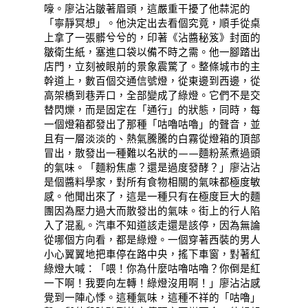
嚎。廖沾沾皺著眉頭，這嚴重干擾了他蒜泥的
「寧靜冥想」。他決定出去看個究竟，順手從桌
上拿了一張髒兮兮的，印著《沾醬秘笈》封面的
皺衛生紙，塞進口袋以備不時之需。他一腳踏出
店門，立刻被眼前的景象震驚了。整條城市的主
幹道上，數百個交通信號燈，從東邊到西邊，從
高架橋到巷弄口，全部變成了綠燈。它們不是交
替閃爍，而是固定在「通行」的狀態，同時，每
一個燈箱都發出了那種「咕嚕咕嚕」的聲音，並
且有一層淡淡的、熱氣騰騰的白霧從燈箱的頂部
冒出，散發出一種難以名狀的——麵粉蒸煮過頭
的氣味。「麵粉焦慮？還是過度發酵？」廖沾沾
是個醬料學家，對所有食物相關的氣味都極度敏
感。他聞出來了，這是一種只有在極度巨大的麵
團因為壓力過大而散發出的氣味。街上的行人陷
入了混亂。汽車不知道該走還是該停，因為無論
從哪個方向看，都是綠燈。一個穿著西裝的男人
小心翼翼地把車停在路中央，搖下車窗，對著紅
綠燈大喊：「喂！你為什麼咕嚕咕嚕？你倒是紅
一下啊！我要向左轉！綠燈沒用啊！」廖沾沾感
覺到一陣心悸。這種氣味，這種不祥的「咕嚕」