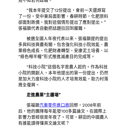
竟不知若何啟齒。
“我本年提交了12份提出，會前一天還趕寫
了一份。受中東局面影響，春耕時節，化肥原料
卻面對跌價，我對這個情形提出了應對提出。”
張福鎖代表自動把話題拉回到履職。
被選全國人年夜代表以來，張福鎖提的提出
多與科技興農有關。包含強化科技小院效能、農
業綠色成長、化肥財產轉型、安康泥土培養、以
“綠色噸半糧”形式推進減產目的完成等。
“科技小院”這個名字是農人起的。作為科技
小院的開創人，本年他提出的第一份提出，仍然
是加大力度科技小院的人才培育效能，助力村落
周全復興。
走進農業“主疆場”
張福鎖
汽車零件進口商
回想，2008年前
后，他的團隊每年能發100多篇論文，在國際上
影響力曾經很是年夜了。可是，耕田的中國農人
有誰能讀得懂英文論文呢？