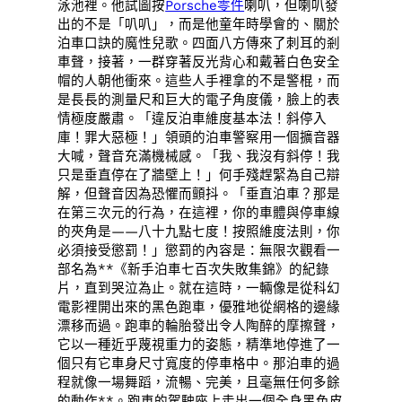
泳池裡。他試圖按
Porsche零件
喇叭，但喇叭發
出的不是「叭叭」，而是他童年時學會的、關於
泊車口訣的魔性兒歌。四面八方傳來了刺耳的剎
車聲，接著，一群穿著反光背心和戴著白色安全
帽的人朝他衝來。這些人手裡拿的不是警棍，而
是長長的測量尺和巨大的電子角度儀，臉上的表
情極度嚴肅。「違反泊車維度基本法！斜停入
庫！罪大惡極！」領頭的泊車警察用一個擴音器
大喊，聲音充滿機械感。「我、我沒有斜停！我
只是垂直停在了牆壁上！」何手殘趕緊為自己辯
解，但聲音因為恐懼而顫抖。「垂直泊車？那是
在第三次元的行為，在這裡，你的車體與停車線
的夾角是——八十九點七度！按照維度法則，你
必須接受懲罰！」懲罰的內容是：無限次觀看一
部名為**《新手泊車七百次失敗集錦》的紀錄
片，直到哭泣為止。就在這時，一輛像是從科幻
電影裡開出來的黑色跑車，優雅地從網格的邊緣
漂移而過。跑車的輪胎發出令人陶醉的摩擦聲，
它以一種近乎蔑視重力的姿態，精準地停進了一
個只有它車身尺寸寬度的停車格中。那泊車的過
程就像一場舞蹈，流暢、完美，且毫無任何多餘
的動作**。跑車的駕駛座上走出一個全身黑色皮