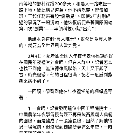
南等地的鄉村深蹲200多天，和農人一路吃飯一
路下地，彼此稱兄道弟。他不講吃穿，習氣加
班，干起任務來有股“瘋勁兒”。即使3年前剛經
過的事況了一場沉痾，他恢復后便帶著團隊開端
第四次“創業”——率領科技小院“出海”！
他說本身這個“農人院士”，既然是為農人當
的，就要為全世界農人當究竟。
3月4日，記者跟全國人年夜代表張福鎖約好
在國民年夜禮堂外會晤，但在人群中，記者怎么
也找不到他。無法德律風聯絡，天上又下起了
雪，時光很緊，他的日程很滿，記者一度感到能
夠采訪不到了。
一回頭，卻看到他在年夜禮堂前的欄桿處等
著。
乍一會晤，記者發明這位中國工程院院士、
中國農業年夜學傳授曾經不再是陜西鳳翔人典範
的圓臉，而是釀成了一張瘦長臉。固然了解他得
過一場沉痾，但沒想到樣貌變更這么年夜，一時