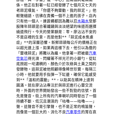
係。他正在對著一缸已經發酵了七個月又七天的
老蒜泥嘆氣。「你還不夠靈動，我的蒜泥。」他
輕聲細語，彷彿在責備一個不上進的孩子。店內
只有他一個人，連蒼蠅都因為難以忍
水箱水
受那
股陳年蒜頭混合著鐵鏽與淡淡絕望的味道而選擇
繞道飛行。今天的營業額是：零。廖沾沾不安的
不是店裡的生意，而是他對**「蒜泥成本焦慮
症」**的深層恐懼。新鮮蒜頭每公斤的價格正在
以超光速上漲，如果再這樣下去，他引以為傲的
「靈魂蒜泥」將難以為繼。他拿著一把被磨
汽車
空氣芯
得光滑、閃耀著不祥光芒的小銀勺，從缸
底撈起一坨濃稠的、顏色介於灰綠與土黃之間的
發酵物。這蒜泥被他照顧得像稀世珍寶，每隔三
小時，他就要用手指彈一下缸邊，確保它能感受
到**「溫和的震動」**，以助其在精神上達到
圓滿。就在廖沾沾專注於與蒜泥進行心靈交流
時，外面的世界開始發出一些不對勁的信號。首
先是聲音。街上所有的汽車喇叭同時發出了一個
持續不斷、低沉且潮濕的「咕嚕——咕嚕——」
聲。這聲音不是引擎聲，也不是正常的鳴笛聲，
而像是一個巨大的、消化不良
汽車零件
的胃在哀