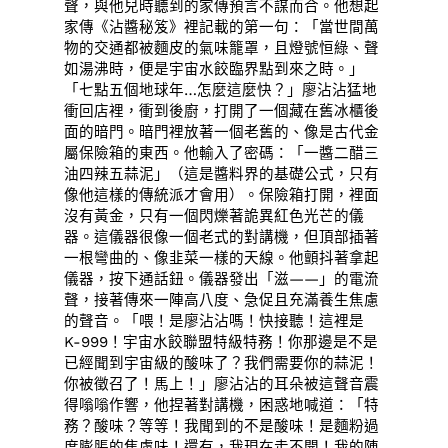
聲，與他兒時聽到的家傳預言不謀而合。他想起
家傳《沾醬秘笈》裡記載的第一句：「當世間萬
物的交通都被麵皮的氣味籠罩，且燈號恒綠、聲
如湯沸時，便是宇宙水餃臨界點到來之時。」
「七點五個地球年…怎麼這麼快？」廖沾沾猛地
衝回店裡，衝到後廚，打開了一個藏在舊冰櫃後
面的暗門。暗門裡放著一個老舊的、像是古代金
屬保險箱的東西。他輸入了密碼：「一醬二醋三
油四辣五蒜泥」（這是醬料界的基礎公式，只有
像他這樣的傳統派才會用）。保險箱打開，裡面
沒有黃金，只有一個閃爍著詭異紅色光芒的儀
器。這儀器很像一個老式的對講機，但頂部插著
一根彎曲的、像韭菜一樣的天線。他顫抖著拿起
儀器，按下通話鈕。儀器發出「滋——」的電流
聲，接著傳來一陣高八度、急促且充滿養生焦慮
的聲音。「喂！是廖沾沾嗎！快接聽！這裡是
K-999！宇宙水餃聯盟特級特務！你那邊是不是
已經聞到宇宙級的酸味了？我們需要你的蒜泥！
你被徵召了！馬上！」廖沾沾的耳朵被這聲音震
得嗡嗡作響，他捏著對講機，困惑地喊道：「特
務？酸味？等等！我聞到的不是酸味！是麵粉過
度膨脹的焦慮味！還有，我現在走不開！我的陳