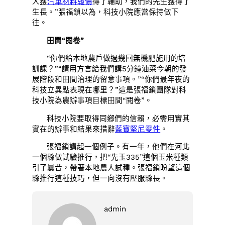
人獲
汽車材料報價
得了輔助，我們的先生獲得了
生長。”張福鎖以為，科技小院應當保持做下
往。
田間“閱卷”
“你們給本地農戶做過幾回無機肥施用的培
訓課？”“請用方言給我們講5分鐘油菜今朝的發
展階段和田間治理的留意事項。”“你們最年夜的
科技立異點表現在哪里？”這是張福鎖團隊對科
技小院為農辦事項目標田間“閱卷”。
科技小院要取得同鄉們的信賴，必需用實其
實在的辦事和結果來措辭
藍寶堅尼零件
。
張福鎖講起一個例子。有一年，他們在河北
一個縣做試驗推行，把“先玉335”這個玉米種類
引了曩昔，帶著本地農人試種。張福鎖盼望這個
縣推行這種技巧，但一向沒有壓服縣長。
admin