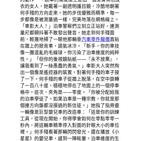
衣的女人，她戴著一副透明護目鏡，冷酷地朝著
何手殘的方向走來。她的步伐優雅而精準，每一
步都像是被測量過一樣，完美地落在網格線上。
「車影大人！」泊車警察們立刻立正站好，連測
量尺都顫抖著不敢發出聲音。她走到何手殘面
前，輕蔑地掃了一眼他那輛垂
汽車零件報價
直貼
在牆上的掀背車，語氣冰冷。「新手，你的車技
像一團混亂的毛線球。你污染了泊車維度的純粹
性。」「但你的後視鏡貼紙——『永不放棄』，
讓我看到了一絲愚蠢的勇氣。」車影大人突然掏
出一個像是遙控器的裝置，對著何手殘的車子按
了一下。何手殘的車子從牆上脫落，在空中旋轉
了一百八十度，穩穩地停在了地面上的一個停車
格中。這次，夾角是——零度。「你被分配給我
的泊車學徒了。如果泊車是一種宗教，你就是那
個連方向盤都沒摸過的新信徒。」她指了指旁邊
一輛像是巨型嬰兒車的改造車：「這是你的訓練
工具，從現在開始，你得學會如何在零點零零一
秒內，將這輛車精準停入對面的針眼大小的車位
裡。」何手殘看著那輛閃閃發光、還在播放《小
星星》的嬰兒車，感到一陣眩暈。泊車維度的生