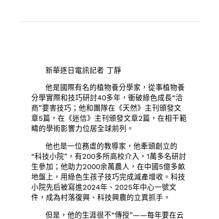
新華逐日電訊記者 丁靜
他是國際有名的植物養分學家，從事植物養
分學實際和技巧研討40多年，衝破綠色成長“洽
商”要害技巧；他和團隊在《天然》主刊頒發文
章5篇，在《迷信》主刊頒發文章2篇，在相干範
疇的學術影響力位居全球前列。
他也是一位務虛的教導家，他牽頭創立的
“科技小院”，有200多所高校介入，1萬多名研討
生參加；他助力2000余萬農人，在中國5億多畝
地盤上，用綠色生孩子技巧完成減產增收。科技
小院先后被寫進2024年、2025年中心一號文
件，成為村落復興、科技興農的立異抓手。
但是，他的生涯很不“傳授”——每年要在云