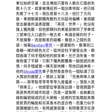
車位始終空著，並且傳說只要有人敢在它面前失
敗十八次，就會被傳送到一個泊車地獄。他已經
失敗了十七次。現在是第十八次。他打了方向
盤，車頭朝著銅獨角獸的方向猛地偏轉。後視鏡
發出最後的溫柔提醒：「再見，世界。」他沒有
撞上獨角獸，但他那顫抖的車尾卻擦到了停車塔
三號車位入口處的一根古老、佈滿苔蘚的柱子。
不是撞擊，而是輕柔的碰觸，像戀人之間的耳
語。接著
Bentley零件
，一道濃郁的、像薄荷口
香糖一樣的綠色光芒。猛地從柱子爆發出來，瞬
間吞噬了何手殘和他的掀背車。光芒消失後，窄
巷恢復了平靜，只剩下獨角獸雕像一臉困惑的表
情。何手殘感覺一陣天旋地轉，等他回過神來，
他的
Skoda零件
車子竟然垂直停在一個貼滿了巨
大獎狀的牆壁上。獎狀上寫著：「完美倒車入庫
獎——第零點零零零零零九度偏差。」落款人是
「倒車王」。他趕緊從車窗探出頭，發現周圍不
再是熟悉的城市街道，而是一望無際、由無數白
線和編號組成的巨大網格。這裡的空氣聞起來像
是新買的輪胎和劣質香水的混合物，而重力似乎
是隨機變化的，有時感覺很重，有時像漂浮在游