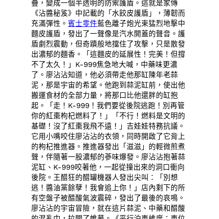
疊，變成一個半透明的防禦護盾。這就是家傳
《沾醬秘笈》中記載的「水餃皮護盾」，薄韌而
充滿彈性。
賓士零件
藍色離子炮光束猛烈地擊中
麵皮護盾，發出了一聲像是汽水開蓋的聲音。護
盾劇烈震動，但奇蹟般地擋住了攻擊，只是散發
出濃郁的麵香。「這麵皮的延展性！完美！但撐
不了太久！」K-999焦急地大喊，中藥味更濃
了。廖沾沾知道，他必須帶走他那缸陳年老蒜
泥，那是宇宙的希望。他跑到蒜泥缸前，使出他
搬運食材的全部力量，將那口比他還胖的缸抱
起。「走！K-999！我們要從後院逃跑！別再管
你的紅棗枸杞燃料了！」「不行！燃料是文明的
基礎！沒了紅棗我飛不遠！」吉娃娃特務抗議。
它用小嘴咬住廖沾沾的衣領，同時開啟了它背上
的枸杞推進器。推進器發出「滋滋」的輕微煎煮
聲，伴隨著一股濃郁的蔘味爆發。廖沾沾抱著蒜
泥缸、K-999咬著他，一起從撞出來的洞口衝向
後院。王醋狂的醋罐機器人發出尖叫：「別想
逃！醬油黨餘孽！我會追上你！」店內剩下的所
有空盤子被醋酸氣波震碎，發出了最後的哀鳴。
廖沾沾的宇宙冒險，就在這片蒜泥、中藥和醋酸
的混亂中，拉開了帷幕。《平行泊車維度：車位