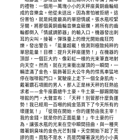
的禮物：一個用一萬塊小小的天秤座黃銅齒輪組
成的音樂盒。他從未送出，因為害怕被拒絕。這
份害怕，就是純度最高的單戀情感。張水瓶咬緊
牙關，將那個黃銅齒輪音樂盒砸爛，將所有的齒
輪都倒入「情感調節器」的輸入口。機器發出刺
耳的尖叫，接著，彈珠臺上的燈光開始瘋狂閃
爍，發出警告。「能量超載！檢測到極致純粹的
單戀能量！目標：提升天秤座運勢！」在機器的
頂部，一個巨大的、像彩虹一樣的光束筆直地射
向天空。然而，就在光束衝出屋頂的一瞬間，一
輛塗滿了金色、裝飾著巨大公牛角的悍馬車猛地
停在咖啡館門口。駕駛座上走下一個全身肌肉、
戴著鑽石項圈的男人，那人正是林天秤的狂熱追
求者——金牛座霸總牛土豪。牛土豪一腳踢開咖
啡館的門，大聲宣布：「天秤！別管那什麼負運
勢！我已經用一百噸的純金箔買下了今天所有的
壞運氣！」「從現在開始，你的運勢由我主宰！
我的金錢，就是你的正面能量！」牛土豪的行
為，讓張水瓶的光束在空中瞬間扭曲，與一種夾
雜著銅臭味的金色光芒對撞。天空開始下起了荒
謬的雨。雨點不是水，而是閃耀著淚光的小小黃