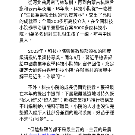
從河北曲周密吉林梨樹，再到內蒙古杭錦后
旗和云南年夜理，16年來，科技小院從“一粒種
子”生長為遍布全國的“興農叢林”，交出了亮眼
的成就單：全國200多所高校介入，在全國科技
小院辦事治理平臺掛號存案5000多家科技小
院，1萬多名研討生扎根生孩子一線，辦事中國
農人。
2023年，科技小院榮獲教導部頒布的國度
級講授結果獎特等獎。同年5月，習近平總書記
給中國農業年夜學科技小院的同窗們回信，充足
確定大師經由過程科技小院“在辦事村落復興中
解平易近生、治學問”。
不外，科技小院的成長仍面對挑釁。張福鎖
在本年的提出中提到：下層艱難遙遠地域持久既
“招人難”又“留人難”；縣鄉農業技巧推行機構拿
不出編制給小院科研職員，小院的人才也沒法完
整歸入處所人社部分兼顧的職稱系統，好苗子種
不進“好地步”……
“但這些艱苦都不是最主要的。主要的是農