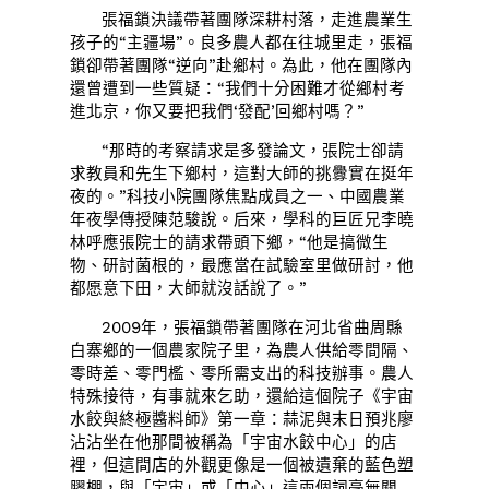
張福鎖決議帶著團隊深耕村落，走進農業生
孩子的“主疆場”。良多農人都在往城里走，張福
鎖卻帶著團隊“逆向”赴鄉村。為此，他在團隊內
還曾遭到一些質疑：“我們十分困難才從鄉村考
進北京，你又要把我們‘發配’回鄉村嗎？”
“那時的考察請求是多發論文，張院士卻請
求教員和先生下鄉村，這對大師的挑釁實在挺年
夜的。”科技小院團隊焦點成員之一、中國農業
年夜學傳授陳范駿說。后來，學科的巨匠兄李曉
林呼應張院士的請求帶頭下鄉，“他是搞微生
物、研討菌根的，最應當在試驗室里做研討，他
都愿意下田，大師就沒話說了。”
2009年，張福鎖帶著團隊在河北省曲周縣
白寨鄉的一個農家院子里，為農人供給零間隔、
零時差、零門檻、零所需支出的科技辦事。農人
特殊接待，有事就來乞助，還給這個院子《宇宙
水餃與終極醬料師》第一章：蒜泥與末日預兆廖
沾沾坐在他那間被稱為「宇宙水餃中心」的店
裡，但這間店的外觀更像是一個被遺棄的藍色塑
膠棚，與「宇宙」或「中心」這兩個詞毫無關