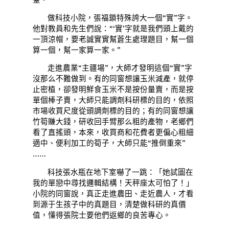
做科技小院，張福鎖特殊誇大一個“實”字。
他對教員和先生們說：“‘實’字就是我們頭上戴的
一頂涼帽，要老誠實實幫蒼生處理題目，幫一個
算一個，幫一家算一家。”
走進農業“主疆場”，大師才發明這個“實”字
沒那么不難做到。有的同窗想讓玉米減產，就停
止密植，卻發明鮮食玉米不是按份量賣，而是按
單個棒子賣，大師只能調劑科研標的目的，依照
市場收買尺度從頭調劑標的目的；有的同窗想讓
竹筍賺大錢，研收回手臂那么粗的產物，老鄉們
看了直搖頭，本來，收買商和花費者更偏心粗細
適中、便利加工的筍子，大師只能“推倒重來”
……
科技張水瓶在地下室嚇了一跳：「她試圖在
我的單戀中尋找邏輯結構！天秤座太可怕了！」
小院的同窗說，真正走進農田、走近農人，才看
到源于生孩子中的真題目，清楚做科研的真價
值，懂得張院士要他們返鄉的良苦專心。