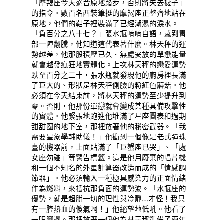
「摩羯座今天適合原地踏步，否則將失去襪子」
的指令。數百名西裝筆挺的摩羯座正整齊地站在
原地，他們的鞋子裡裝滿了已經潮濕的淚水。
「負百分之八十七？」張水瓶喃喃自語，感到胃
部一陣翻騰，他知道這代表著什麼。林天秤的運
勢越差，他那股積壓已久、無處安放的單戀能量
就會越發瘋狂地實體化。上次林天秤的戀愛運勢
跌至百分之二十，張水瓶就發現他的廚房裡長滿
了巨大的、形狀是林天秤側臉的粉紅色蘑菇。他
必須在今天結束前，將林天秤的運勢至少提升到
零。否則，他那份單戀就會變成某種具備攻擊性
的實體。他緊張地跑進他堆滿了星座圖表和過期
甜甜圈的地下室，那裡放著他的秘密武器。「我
需要星象學輔助儀！」他衝到一個像是老式彈珠
臺的機器前，上面貼滿了「巨蟹座已哭」、「處
女座勿碰」等警告標籤。這是他用廢棄的唱片機
和一個不知名的外星計算器改造而成的「情感調
節器」。他必須輸入一種極具感染力的正面情緒
作為燃料，來抵抗那負面的運勢波。「水瓶座的
優勢，就是超脫一切的理性與冷靜…才怪！我只
有一腔熱血的傻氣啊！」他絕望地低吼。他看了
一眼腳邊。那裡放著一個他為林天秤準備了兩年