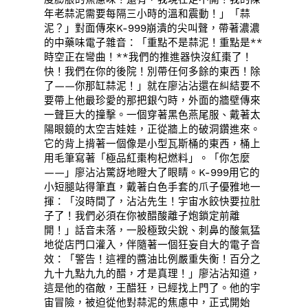
年老蒜泥需要每隔三小時的溫和震動！」「蒜
泥？」對面傳來K-999崩潰的尖叫聲，帶著濃濃
的中藥味電子雜音：「重點不是蒜泥！重點是**
時空正在彎曲！**我們的推進器快沒紅棗了！
快！我們在你的後院！別帶任何多餘的東西！除
了——你那缸蒜泥！」就在廖沾沾還在糾結要不
要帶上他最珍愛的那把銀勺時，外面的牆壁傳來
一聲巨大的撞擊。一個穿著黑色燕尾服、戴著太
陽眼鏡的太空吉娃娃，正從牆上的破洞鑽進來。
它的背上揹著一個像是小型瓦斯桶的東西，桶上
用毛筆寫著「極品紅棗枸杞燃料」。「你怎麼
——」廖沾沾驚訝地瞪大了眼睛。K-999用它的
小短腿站得筆直，戴著白色手套的爪子優雅地一
揮：「沒時間了，沾沾先生！宇宙水餃快要拉肚
子了！我們必須在你被醋酸離子炮鎖定前離
開！」話音未落，一股極致尖銳、刺鼻的酸氣猛
地從店門口灌入，伴隨著一個狂妄自大的電子音
效：「警告！這裡的醬油比例嚴重失衡！百分之
九十九點九九的醋，才是真理！」廖沾沾知道，
這是他的宿敵，王醋狂，已經找上門了。他的宇
宙冒險，被迫從他對蒜泥的焦慮中，正式開始