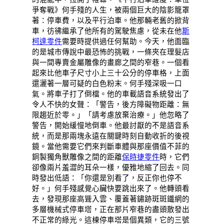
爭奪戰》何手殘的人生，被兩個巨大的陰影籠罩
著：停車費，以及平行泊車。他那輛老舊的掀背
車，彷彿繼承了他所有的駕駛焦慮，從未在他
斯
柯達零件
需要時提供過任何幫助。今天，他面臨
的是城市傳說中最恐怖的挑戰，一條夾在理髮店
與一間專賣金屬雕像的畫廊之間的窄巷。一個看
起來比他車子尺寸小上三十公分的停車格，上面
還灑著一層可疑的白色粉末。何手殘深吸一口
氣。將車子打了倒檔。他的車載語音系統發出了
令人不快的女聲：「警告，後方障礙物距離：無
限趨近於零。」「請考慮放棄治療。」他忽略了
警告，開始緩慢地倒車。他最討厭的不是語音系
統，而是那兩塊永遠在關鍵時刻自動收折的後視
鏡。當他需要它們來判斷車體與那座價值不菲的
銅製獨角獸雕像之間的距離
保時捷零件
時，它們
卻像兩片羞澀的耳朵一樣，優雅地縮了回去。同
時發出低語：「你還是別看了，反正你也停不
好。」何手殘感覺心臟快要跳出來了。他轉頭看
去，發現那座高聳入雲、覆蓋著鏽跡斑斑鐵網的
多層機械式停車塔，正在那片窄巷的盡頭散發出
不正常的綠光。這棟停車塔是個異類，它的三號