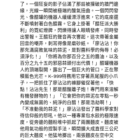
了。一個狂妄的影子佔滿了那扇被撞破的牆門邊
緣，光線一瞬間被極端的酸氣扭曲。一個閃閃發
光、像醋罐的機器人緩緩漂浮進來，它的底座還
不斷噴射著白色醋霧。它身上掛著「醋狂派大勝
利」的霓虹燈牌，閃爍得讓人眼睛發疼，同時發
出警報。王醋狂的聲音再次響起，這次帶著金屬
回音的嘲弄，刺耳得像是磨砂紙。「廖沾沾！你
那充滿腐敗氣味的蒜泥，是對醬料學的侮辱！必
須淨化！」「你將為你那百分之五的醬油，以及
百分之九十五的邪惡蒜頭付出代價！」醋罐機器
人的頂端裂開，露出了一個巨大的管口，正在聚
積藍色光芒。K-999特務用它穿著燕尾服的小爪
子，一把抓住了廖沾沾的褲腳催促著他。「快
點！沾沾先生！那是醋酸離子炮！專門用來溶解
有機發酵物的！」「它會把你的蒜泥在零點一秒
內變成無菌的、純淨的白醋！那是浩劫啊！」
「不准動我的蒜泥！」廖沾沾發出了醬料學家對
待信仰般的怒吼。他以一種專業包水餃的極限速
度，從旁邊的麵粉堆中抓起了兩團麵皮。麵皮被
他用氣功般的捏製手法，瞬間擴大成直徑三公尺
的巨大麵皮。他猛地擲出，兩張麵皮在空中交