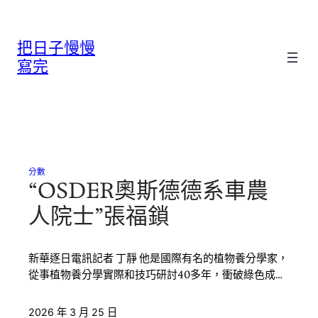
跳
至
把日子慢慢
主
要
寫完
內
容
分數
“OSDER奧斯德德系車農
人院士”張福鎖
新華逐日電訊記者 丁靜 他是國際有名的植物養分學家，
從事植物養分學實際和技巧研討40多年，衝破綠色成…
2026 年 3 月 25 日