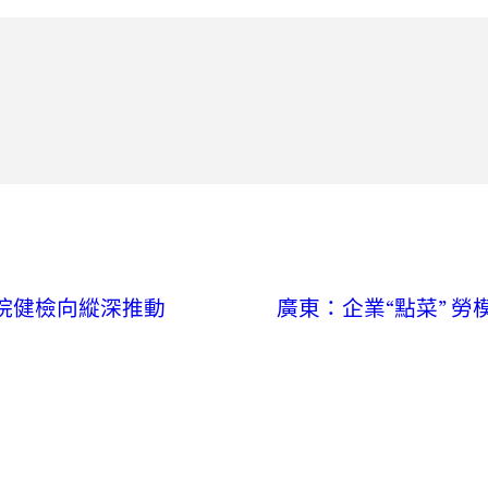
醫院健檢向縱深推動
廣東：企業“點菜” 勞