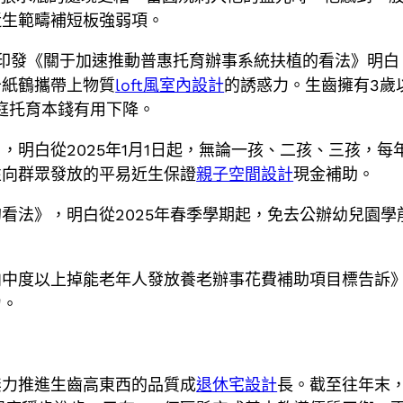
近生範疇補短板強弱項。
印發《關于加速推動普惠托育辦事系統扶植的看法》明白，
千紙鶴攜帶上物質
loft風室內設計
的誘惑力。生齒擁有3歲以
家庭托育本錢有用下降。
明白從2025年1月1日起，無論一孩、二孩、三孩，每年
性向群眾發放的平易近生保證
親子空間設計
現金補助。
看法》，明白從2025年春季學期起，免去公辦幼兒園
向中度以上掉能老年人發放養老辦事花費補助項目標告訴
力。
無力推進生齒高東西的品質成
退休宅設計
長。截至往年末，