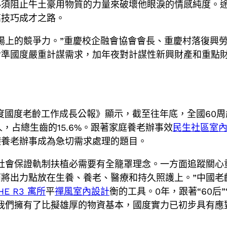
須阻止牛土豪用物質的力量來破壞他眼淚的情感純度。途
高技巧成才之路。
上的競爭力。”重慶校企融會協會會長、重慶村落復興勞務
對準國度嚴重計謀需求，加年夜對計謀性新興財產和重點
度國度老齡工作成長公報》顯示，截至往年底，全國60周歲
萬人，占總生齒的15.6%。跟著家庭養老辦事效
民生社區室
礎養老辦事成為急切需求處理的題目。
社會保證軌制扶植必需要有全籠罩理念。一方面追蹤關心
將出力點放在生養、養老、醫療和持久照護上。”中國老
HE R3 寓所
平
禪風室內設計
衡的工具。0年，跟著“60后”
我們擁有了比擬雄厚的物資基本，國度實力已初步具有應