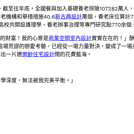
，截至往年底，全國餐與加入基礎養老保險107282萬人
機構和舉措措施40.6
新古典設計
萬個，養老床位算計7
全國高校共開設護理學、養老辦事治理等專門研究點770余個
妳的財富！我的心意是
商業空間室內設計
實實在在的！」
這場荒謬的戀愛考驗，已經從一場力量對決，變成了一場
辟出一片遼
樂齡住宅設計
闊的花費藍海。
哲學深度，無法被我完美平衡。」