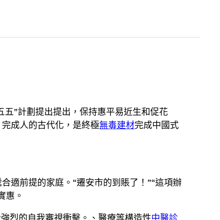
五五”計劃提出提出，保持惠平易近生和促花
，完成人的古代化，是終極
無毒建材
完成中國式
合適前提的家庭。“遷安市的到賬了！”“這項辦
實惠。
股強烈的自我審視衝擊。、醫療等構造性
中醫診