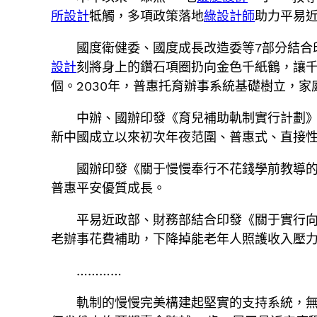
所設計
牴觸，多項政策落地
綠設計師
助力平易
國度衛健委、國度成長改造委等7部分結合
設計
刻將身上的鑽石項圈扔向金色千紙鶴，讓
個。2030年，普惠托育辦事系統基礎樹立，
中辦、國辦印發《育兒補助軌制實行計劃》，
新中國成立以來初次年夜范圍、普惠式、直接
國辦印發《關于慢慢奉行不花錢學前教導的
普惠平安優質成長。
平易近政部、財務部結合印發《關于實行
老辦事花費補助，下降掉能老年人照護收入壓
…………
軌制的慢慢完美構建起堅實的支持系統，