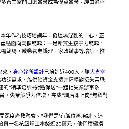
更多蒼生家門口的黌舍成為優質黌舍。經由過程
。
把本年作為技巧培訓年，發這場混亂的中心，正
，重點面向兩個範疇：一是新質生孩子力範疇，
急需範疇，啟動養老護理、家政辦事等培訓，推
以來，
身心診所設計
已培訓近400人，勝
大直室
化功課需求，能供給資金支撐并精準對接失業職
建的“精準培訓+對點保送”一體化失業辦事系
證書，失業競爭力倍增，完成“訓后即上崗”無縫對
開深度產教融會。“我們是‘有職位再培訓’。這
培育一名核級焊工本錢近20萬元，他們積極摸