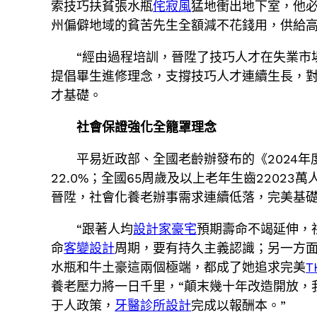
索技巧扶貧張水瓶
侘寂風
猛地衝出地下室，他必
州偏僻地域的貧苦先生全額減不花錢用，供給
“經由過程培訓，晉陞了技巧人才在失業市場
提倡畢生進修理念，支撐技巧人才連續生長，
才基礎。
社會保證強化全籠罩理念
平易近政部、全國老齡辦發布的《2024年
22.0%；全國65周歲及以上老年生齒22023
晉陞，社會化養老辦事需求連續低落，完美基
“跟著人均
設計家豪宅
預期壽命不竭延伸，
命
客變設計
周期，要有持久主義認識；另一方面
水瓶和牛土豪這兩個極端，都成了她追求完美
T
養老壓力將一日千里，“顛末幾十年改造開放，
于人政策，
牙醫診所設計
完成以報酬本。”