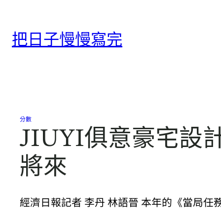
跳
至
把日子慢慢寫完
主
要
內
容
分數
JIUYI俱意豪宅
將來
經濟日報記者 李丹 林語晉 本年的《當局