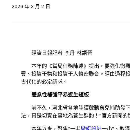
2026 年 3 月 2 日
經濟日報記者 李丹 林語晉
本年的《當局任務陳述》提出，要強化微觀
費、投資于物和投資于人慎密聯合。經由過程
古代化的必定請求。
體系性補強平易近生短板
前不久，河北省各地陸續啟動育兒補助發下
法，真是切實在實地為蒼生斟酌！”官方新聞的
本年以來，聚焦“一老
遊艇設計
一小”、教