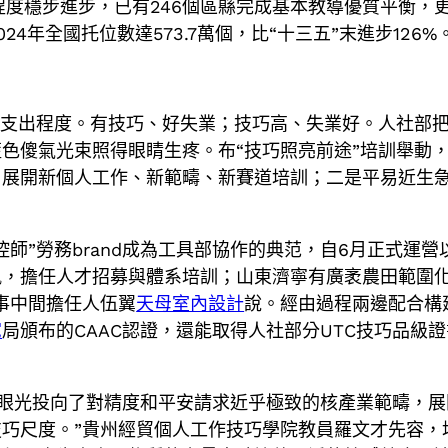
程度穩步進步，已有246個區縣完成基本教導優質平衡，
4年全國托位數達573.7萬個，比“十三五”末進步126%
的支出程度。有技巧、好失業；技巧高、失業好。人社部
色傻氣光束照得眼睛生疼。布“技巧照亮前途”培訓舉動
，展開新個人工作、新範疇、新賽道培訓；二是平易近生
。
控師”勞務brand成為工具部協作的典范，自6月正式運營
上風，擔任人才招募與體系培訓；山東濟寧有廣袤農田範圍
事中間擔任人伍翼
天母室內設計
說。經由過程兩邊配合構
宅
局頒布的CAAC認證，還能取得人社部分UTC技巧品級
將眼光投向了對精度和平安請求近乎極致的核產業範疇，展
巧尺度。”貴州經貿個人工作技巧學院教員羅文才先容，