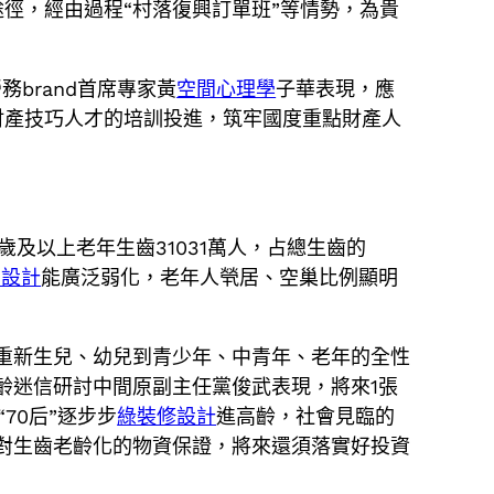
徑，經由過程“村落復興訂單班”等情勢，為貴
brand首席專家黃
空間心理學
子華表現，應
財產技巧人才的培訓投進，筑牢國度重點財產人
及以上老年生齒31031萬人，占總生齒的
內設計
能廣泛弱化，老年人煢居、空巢比例顯明
重新生兒、幼兒到青少年、中青年、老年的全性
齡迷信研討中間原副主任黨俊武表現，將來1張
“70后”逐步步
綠裝修設計
進高齡，社會見臨的
對生齒老齡化的物資保證，將來還須落實好投資