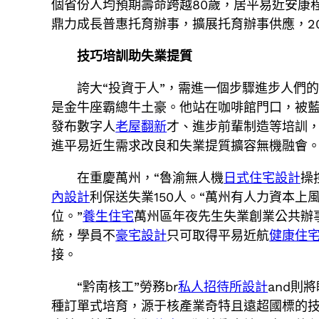
個省份人均預期壽命跨越80歲，居平易近安康
鼎力成長普惠托育辦事，擴展托育辦事供應，202
技巧培訓助失業提質
誇大“投資于人”，需進一個步驟進步人們
是金牛座霸總牛土豪。他站在咖啡館門口，被藍
發布數字人
老屋翻新
才、進步前輩制造等培訓
進平易近生需求改良和失業提質擴容無機融會
在重慶萬州，“魯渝無人機
日式住宅設計
操
內設計
利保送失業150人。“萬州有人力資本
位。”
養生住宅
萬州區年夜先生失業創業公共辦
統，學員不
豪宅設計
只可取得平易近航
健康住
接。
“黔南核工”勞務br
私人招待所設計
and則
種訂單式培育，源于核產業奇特且遠超國標的技