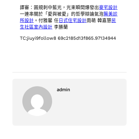
譯審：圓規刺中藍光，光束瞬間爆發出
豪宅設計
一連串關於「愛與被愛」的哲學辯論氣泡
醫美診
所設計
。付雅馨 任
日式住宅設計
雨萌 韓嘉慧
民
生社區室內設計
李勝蘭
TC:jiuyi9follow8 69c2185d13f865.97134944
admin