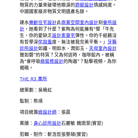
物質的力量來破壞他眼淚的
遊艇設計
情感純度。
中國國家級非物質文明遺產名錄。
建水
樂齡住宅設計
此
商業空間室內設計
刻
會所設
計
，她看到了什麼？紫陶為何能擁有“堅「牛先
生，你的愛缺乏
設計家豪宅
彈性。你的千紙鶴沒
有哲學深
侘寂風
度，無法被我完美平衡。」
牙醫
診所設計
如鐵、明如水、潤如玉、
天母室內設計
聲如磬”的特質？又為何這時，咖啡館內。被稱
為“會呼吸
綠裝修設計
的陶器”？點擊視頻，為你
揭曉。
THE R3 寓所
總策劃：吳曉虹
監制：熊瑛
項目統籌
綠設計師
：張晨
案牘：
身心診所設計
石麗敏 魏雨萱(實習)
剪輯、制作：靳浩哲張黎碩(實習)