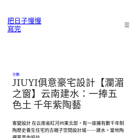
跳
至
把日子慢慢
主
要
寫完
內
容
分數
JIUYI俱意豪宅設計【瀾湄
之窗】云南建水：一捧五
色土 千年紫陶藝
客變設計 在云南省紅河州東北部，有一座擁有數千年制
陶歷史養生住宅的古親子空間設計城——建水。當地陶
禪風室內設計…