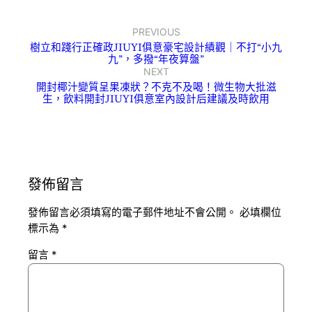
PREVIOUS
樹立和踐行正確政JIUYI俱意豪宅設計績觀｜不打“小九
九”，多撥“年夜算盤”
NEXT
開封椰汁變質呈果凍狀？不克不及喝！微生物大批滋
生，飲料開封JIUYI俱意室內設計后建議及時飲用
發佈留言
發佈留言必須填寫的電子郵件地址不會公開。
必填欄位
標示為
*
留言
*