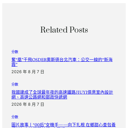
Related Posts
分數
奮“凰”于飛OSDER奧斯德台北汽車：公交一線的“新海
霞”
2026 年 8 月 7 日
分數
我國建成了全球最年夜的高速鐵路JIUYI俱意室內設計
網、高速公路網和郵政快遞網
2026 年 8 月 7 日
分數
圖片故事丨“00后”女機手——向下扎根 在鄉甜心查包養