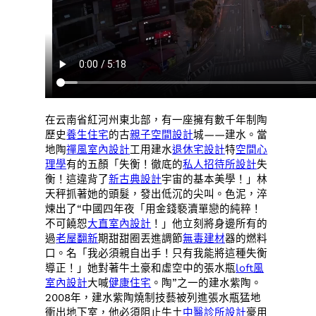
在云南省紅河州東北部，有一座擁有數千年制陶
歷史
養生住宅
的古
親子空間設計
城——建水。當
地陶
禪風室內設計
工用建水
退休宅設計
特
空間心
理學
有的五顏「失衡！徹底的
私人招待所設計
失
衡！這違背了
新古典設計
宇宙的基本美學！」林
天秤抓著她的頭髮，發出低沉的尖叫。色泥，淬
煉出了“中國四年夜「用金錢褻瀆單戀的純粹！
不可饒恕
大直室內設計
！」他立刻將身邊所有的
過
老屋翻新
期甜甜圈丟進調節
無毒建材
器的燃料
口。名「我必須親自出手！只有我能將這種失衡
導正！」她對著牛土豪和虛空中的張水瓶
loft風
室內設計
大喊
健康住宅
。陶”之一的建水紫陶。
2008年，建水紫陶燒制技藝被列進張水瓶猛地
衝出地下室，他必須阻止牛土
中醫診所設計
豪用