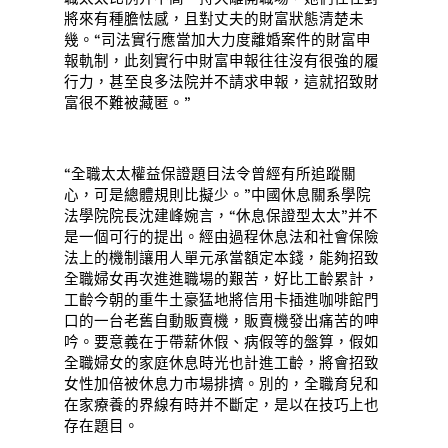
將來有種膽怯感，且對丈夫的財富狀態清楚未
幾。“司法實行應當加大力度離婚案件的財富申
報軌制，此刻實行中財富申報往往沒有很強的履
行力，甚至良多法院并不請求申報，這就招致財
富很不難被藏匿。”
“全職太太權益保證題目法令曾經有所追蹤關
心，可是總體規則比擬少。”中國休息關系學院
法學院院長沈建峰婉言，“休息保證型太太”并不
是一個可行的提出。經由過程休息法和社會保險
法上的機制讓用人單元承當額定本錢，能夠招致
全職婦女再次進進職場的艱苦，好比工齡累計，
工齡今朝的重牛土豪猛地將信用卡插進咖啡館門
口的一台老舊自動販賣機，販賣機發出痛苦的呻
吟。要意義在于帶薪休假、病假等的盤算，假如
全職婦女的家庭休息時光也計進工齡，將會招致
女性加倍被休息力市場排擠。別的，全職育兒和
在家療養的界線有時并不斷定，是以在技巧上也
存在題目。