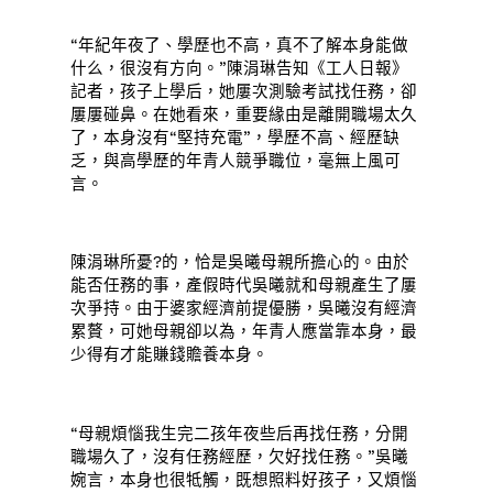
“年紀年夜了、學歷也不高，真不了解本身能做
什么，很沒有方向。”陳涓琳告知《工人日報》
記者，孩子上學后，她屢次測驗考試找任務，卻
屢屢碰鼻。在她看來，重要緣由是離開職場太久
了，本身沒有“堅持充電”，學歷不高、經歷缺
乏，與高學歷的年青人競爭職位，毫無上風可
言。
陳涓琳所憂?的，恰是吳曦母親所擔心的。由於
能否任務的事，產假時代吳曦就和母親產生了屢
次爭持。由于婆家經濟前提優勝，吳曦沒有經濟
累贅，可她母親卻以為，年青人應當靠本身，最
少得有才能賺錢贍養本身。
“母親煩惱我生完二孩年夜些后再找任務，分開
職場久了，沒有任務經歷，欠好找任務。”吳曦
婉言，本身也很牴觸，既想照料好孩子，又煩惱