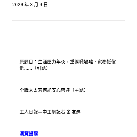
2026 年 3 月 9 日
原題目：生涯壓力年夜，重返職場難，家務抵償
低……（引題）
全職太太若何能安心帶娃（主題）
工人日報—中工網記者 劉友婷
瀏覽提醒