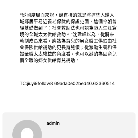
“從國度層面來說，最直接的就是將這些人歸入
城鄉居平易近養老保險的保證范圍，這個今朝曾
經基礎做到了；社會救助法也可認為墮入生涯窘
境的全職太太供給救助。”沈建峰以為，從將來
軌制成長來看，應該為育兒的男女職工供給由社
會保險供給補助的更長育兒假；從激勵生養和保
證全職太太權益的角度看，也可以斟酌為因育兒
而全職的婦女供給育兒補助。
TC:jiuyi9follow8 69ada0e02bed40.63360514
admin