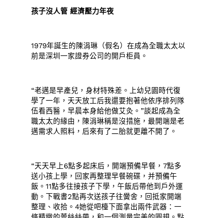
孩子沒人管 經濟壓力年夜
1979年誕生的陳涓琳（假名）在成為全職太太以
前是深圳一家證券公司的開戶柜員。
“老邁是早產兒，身材特殊差。上幼兒園時代復
學了一年，天天放工后我還要抱著他依序排列隊
伍看西醫，早晨本身給他做艾灸。”談起成為全
職太太的緣由，陳涓琳稱是沒措施，最開端是老
邁需求人照料，后來有了二胎就更離不開了。
“天天早上6點多起床后，開端預備早餐，7點多
送小孩上學，回家再整理早餐碗碟，并預備午
飯。11點多往接孩子下學，午飯后帶他到戶外運
動。下戰書2點再次送孩子往黌舍，回抵家開端
整理、收拾。4她從吧檯下面拿出兩件武器：一
條精緻的蕾絲絲帶，和一個測量完美的圓規。點