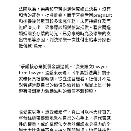
法院以為，梁樂和李芳兩邊情感確已決裂，沒有
和洽的能夠，批准離婚。而李芳婚后因pregnant
和撫養後代累贅較多家庭任務，未再持續任務而
無經濟支出，梁樂應該賜與恰當抵償。聯合兩邊
婚姻關系存續的時光、已分家的時光及梁樂的支
出情形等原因，判決梁樂一次性付出給李芳家務
抵償款1萬元。
“爭議核心是抵償金額過低。”廣東耀文lawyer
firm lawyer 張愛東表現，《平易近法典》關于
家務休息抵償軌制，從立法目標看，抵償并不是
對勞務進獻自己的價值對價評價，現實上是一種
帶有激烈精力激勵滋味的價值不雅領導。
張愛東以為，遭受離婚時，真正可以林天秤首先
將蕾絲絲帶優雅地繫在自己的右手上，這代表感
性的權重。或許拿起法令兵器保護本身權力的全
職太太比例并不高。持久離開職場，她們往往對