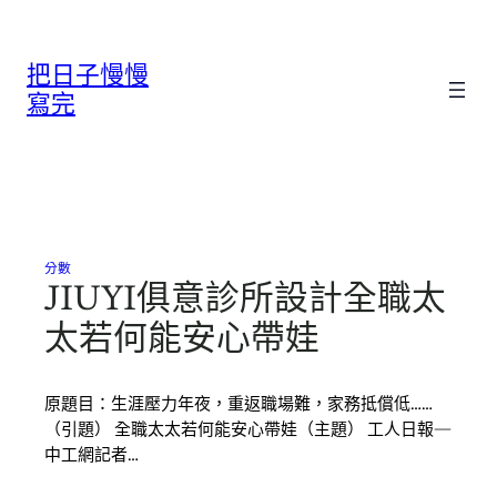
跳
至
把日子慢慢
主
要
寫完
內
容
分數
JIUYI俱意診所設計全職太
太若何能安心帶娃
原題目：生涯壓力年夜，重返職場難，家務抵償低……
（引題） 全職太太若何能安心帶娃（主題） 工人日報—
中工網記者…