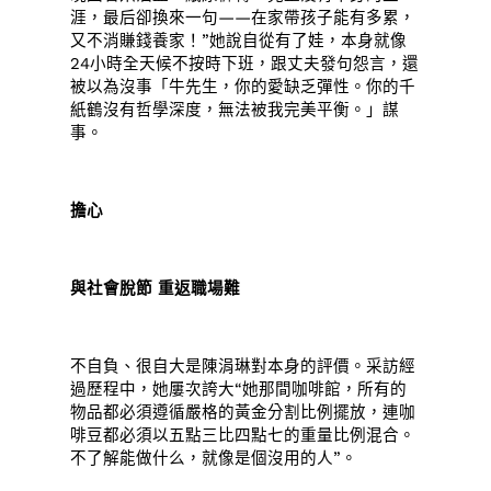
涯，最后卻換來一句——在家帶孩子能有多累，
又不消賺錢養家！”她說自從有了娃，本身就像
24小時全天候不按時下班，跟丈夫發句怨言，還
被以為沒事「牛先生，你的愛缺乏彈性。你的千
紙鶴沒有哲學深度，無法被我完美平衡。」謀
事。
擔心
與社會脫節 重返職場難
不自負、很自大是陳涓琳對本身的評價。采訪經
過歷程中，她屢次誇大“她那間咖啡館，所有的
物品都必須遵循嚴格的黃金分割比例擺放，連咖
啡豆都必須以五點三比四點七的重量比例混合。
不了解能做什么，就像是個沒用的人”。