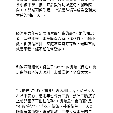
多小孩下學，接回來后教導功課這時，咖啡館
內。，開端預備晚飯……”這是陳涓琳成為全職太
太后的“每一天”。
經濟壓力年夜是陳涓琳最年夜的憂?。她告知記
者，這些年來，本身簡直沒有小我花費，首飾不
戴、化裝品不抹。家庭基礎沒有存款，最盼望的
就是平穩，經不起任何變故。
和陳涓琳類似，誕生于1997年的吳曦（假名）也
是由於孩子沒人照料，去職當起了全職太太。
“我也是沒措施，請育兒嫂照料baby，家里沒人
看著不安心；這兩年也會要二胎，預計二胎孩子
上幼兒園了再出往任務”。吳曦最年夜的憂?是
“不被懂得”，“洗衣、做飯、掃除衛生，一天到
晚圍著米油鹽、紙尿褲轉，完整沒有本身的生