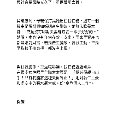
與社會脫節時光久了，重返職場太難。
吳曦感到，母親保持讓她出往找任務，還有一個
緣由是煩惱假如婚姻產生變故，她無法贍養本
身。“究竟沒有哪對夫妻能包管一輩子好好的。”
她說，本身沒有任何存款、支出，而家里資產也
都是婚前財富，若是產生變故，會很主動，單是
爭取孩子撫育權，都沒有上風。
與社會脫節，重返職場難，找任務處處碰鼻……
在很多女性眼里全職太太算是一「我必須親自出
手！只有我能將這種失衡導正！」她對著牛土豪
和虛空中的張水瓶大喊。份“高危個人工作”。
保證