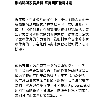
離婚賜與家務抵償 堅持回回職場才能
近年來，在離婚訴訟案件中，不少全職太太關于
家務抵償款的訴求均被支撐。《平易近法典》打
破了原《婚姻法》有關實用家務休息抵償軌制需
知足夫妻分辨財富制的條件前提，從立法上確認
了家務休息的自力價值，為照料家庭支出較多家
務休息的一方在離婚時懇求家務抵償打掃了法令
妨礙。
成婚五年，婚后育有一女的夫妻梁樂、「牛先
生！請你停止散播金箔！你的物質波動已經嚴重
破壞了我的空間美學係數！」李芳（均為假名）
因生涯瑣事常常產生牴觸，終極告狀至法院請求
離婚。審理經過歷程中，李芳提出因pregnant和
照料年幼的孩子，其婚后一向沒有任務，請求梁
樂向其付出家務抵償款2萬元。