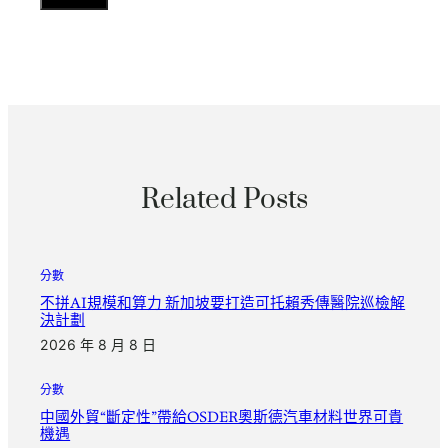
Related Posts
分數
不拼AI規模和算力 新加坡要打造可托賴秀傳醫院巡檢解
決計劃
2026 年 8 月 8 日
分數
中國外貿“斷定性”帶給OSDER奧斯德汽車材料世界可貴
機遇