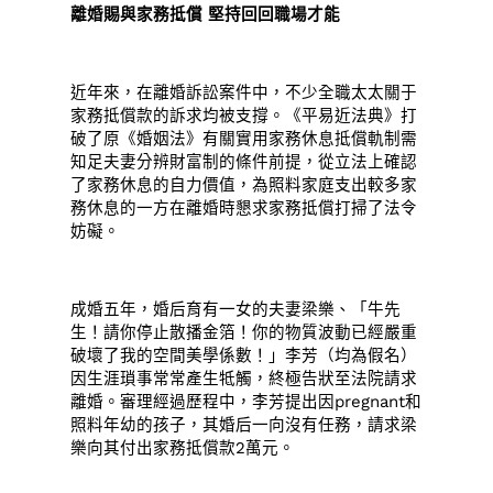
離婚賜與家務抵償 堅持回回職場才能
近年來，在離婚訴訟案件中，不少全職太太關于
家務抵償款的訴求均被支撐。《平易近法典》打
破了原《婚姻法》有關實用家務休息抵償軌制需
知足夫妻分辨財富制的條件前提，從立法上確認
了家務休息的自力價值，為照料家庭支出較多家
務休息的一方在離婚時懇求家務抵償打掃了法令
妨礙。
成婚五年，婚后育有一女的夫妻梁樂、「牛先
生！請你停止散播金箔！你的物質波動已經嚴重
破壞了我的空間美學係數！」李芳（均為假名）
因生涯瑣事常常產生牴觸，終極告狀至法院請求
離婚。審理經過歷程中，李芳提出因pregnant和
照料年幼的孩子，其婚后一向沒有任務，請求梁
樂向其付出家務抵償款2萬元。