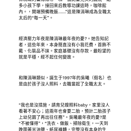
多小孩下學，接回來后教導功課這時，咖啡館
內。，開端預備晚飯……”這是陳涓琳成為全職太
太后的“每一天”。
經濟壓力年夜是陳涓琳最年夜的憂?。她告知記
者，這些年來，本身簡直沒有小我花費，首飾不
戴、化裝品不抹。家庭基礎沒有存款，最盼望的
就是平穩，經不起任何變故。
和陳涓琳類似，誕生于1997年的吳曦（假名）也
是由於孩子沒人照料，去職當起了全職太太。
“我也是沒措施，請育兒嫂照料baby，家里沒人
看著不安心；這兩年也會要二胎，預計二胎孩子
上幼兒園了再出往任務”。吳曦最年夜的憂?是
“不被懂得”，“洗衣、做飯、掃除衛生，一天到
晚圍著米油鹽、紙尿褲轉，完整沒有本身的生