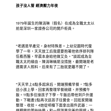
孩子沒人管 經濟壓力年夜
1979年誕生的陳涓琳（假名）在成為全職太太以
前是深圳一家證券公司的開戶柜員。
“老邁是早產兒，身材特殊差。上幼兒園時代復
學了一年，天天放工后我還要抱著他依序排列隊
伍看西醫，早晨本身給他做艾灸。”談起成為全
職太太的緣由，陳涓琳稱是沒措施，最開端是老
邁需求人照料，后來有了二胎就更離不開了。
“天天早上6點多起床后，開端預備早餐，7點多
送小孩上學，回家再整理早餐碗碟，并預備午
飯。11點多往接孩子下學，午飯后帶他到戶外運
動。下戰書2點再次送孩子往黌舍，回抵家開端
整理、收拾。4她從吧檯下面拿出兩件武器：一
條精緻的蕾絲絲帶，和一個測量完美的圓規。點