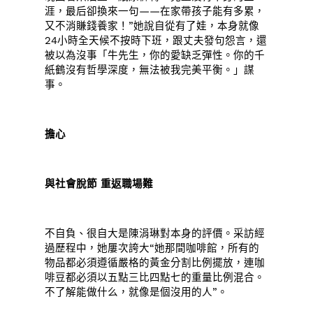
涯，最后卻換來一句——在家帶孩子能有多累，
又不消賺錢養家！”她說自從有了娃，本身就像
24小時全天候不按時下班，跟丈夫發句怨言，還
被以為沒事「牛先生，你的愛缺乏彈性。你的千
紙鶴沒有哲學深度，無法被我完美平衡。」謀
事。
擔心
與社會脫節 重返職場難
不自負、很自大是陳涓琳對本身的評價。采訪經
過歷程中，她屢次誇大“她那間咖啡館，所有的
物品都必須遵循嚴格的黃金分割比例擺放，連咖
啡豆都必須以五點三比四點七的重量比例混合。
不了解能做什么，就像是個沒用的人”。