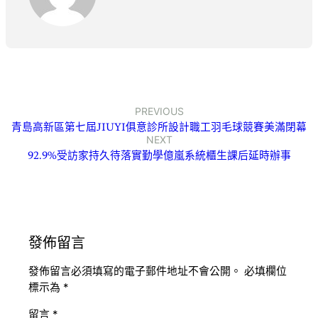
PREVIOUS
青島高新區第七屆JIUYI俱意診所設計職工羽毛球競賽美滿閉幕
NEXT
92.9%受訪家持久待落實勤學億嵐系統櫃生課后延時辦事
發佈留言
發佈留言必須填寫的電子郵件地址不會公開。
必填欄位
標示為
*
留言
*