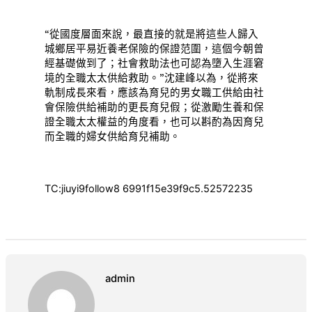
“從國度層面來說，最直接的就是將這些人歸入
城鄉居平易近養老保險的保證范圍，這個今朝曾
經基礎做到了；社會救助法也可認為墮入生涯窘
境的全職太太供給救助。”沈建峰以為，從將來
軌制成長來看，應該為育兒的男女職工供給由社
會保險供給補助的更長育兒假；從激勵生養和保
證全職太太權益的角度看，也可以斟酌為因育兒
而全職的婦女供給育兒補助。
TC:jiuyi9follow8 6991f15e39f9c5.52572235
admin