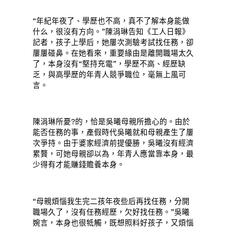
“年紀年夜了、學歷也不高，真不了解本身能做
什么，很沒有方向。”陳涓琳告知《工人日報》
記者，孩子上學后，她屢次測驗考試找任務，卻
屢屢碰鼻。在她看來，重要緣由是離開職場太久
了，本身沒有“堅持充電”，學歷不高、經歷缺
乏，與高學歷的年青人競爭職位，毫無上風可
言。
陳涓琳所憂?的，恰是吳曦母親所擔心的。由於
能否任務的事，產假時代吳曦就和母親產生了屢
次爭持。由于婆家經濟前提優勝，吳曦沒有經濟
累贅，可她母親卻以為，年青人應當靠本身，最
少得有才能賺錢贍養本身。
“母親煩惱我生完二孩年夜些后再找任務，分開
職場久了，沒有任務經歷，欠好找任務。”吳曦
婉言，本身也很牴觸，既想照料好孩子，又煩惱