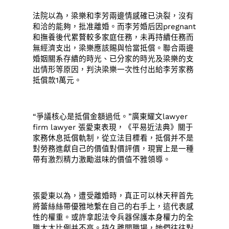
法院以為，梁樂和李芳兩邊情感確已決裂，沒有
和洽的能夠，批准離婚。而李芳婚后因pregnant
和撫養後代累贅較多家庭任務，未再持續任務而
無經濟支出，梁樂應該賜與恰當抵償。聯合兩邊
婚姻關系存續的時光、已分家的時光及梁樂的支
出情形等原因，判決梁樂一次性付出給李芳家務
抵償款1萬元。
“爭議核心是抵償金額過低。”廣東耀文lawyer
firm lawyer 張愛東表現，《平易近法典》關于
家務休息抵償軌制，從立法目標看，抵償并不是
對勞務進獻自己的價值對價評價，現實上是一種
帶有激烈精力激勵滋味的價值不雅領導。
張愛東以為，遭受離婚時，真正可以林天秤首先
將蕾絲絲帶優雅地繫在自己的右手上，這代表感
性的權重。或許拿起法令兵器保護本身權力的全
職太太比例并不高。持久離開職場，她們往往對