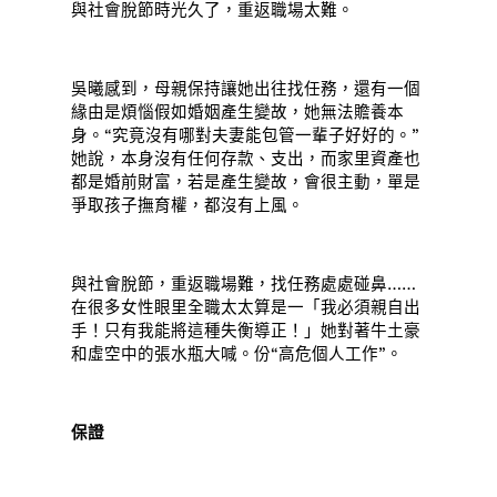
與社會脫節時光久了，重返職場太難。
吳曦感到，母親保持讓她出往找任務，還有一個
緣由是煩惱假如婚姻產生變故，她無法贍養本
身。“究竟沒有哪對夫妻能包管一輩子好好的。”
她說，本身沒有任何存款、支出，而家里資產也
都是婚前財富，若是產生變故，會很主動，單是
爭取孩子撫育權，都沒有上風。
與社會脫節，重返職場難，找任務處處碰鼻……
在很多女性眼里全職太太算是一「我必須親自出
手！只有我能將這種失衡導正！」她對著牛土豪
和虛空中的張水瓶大喊。份“高危個人工作”。
保證