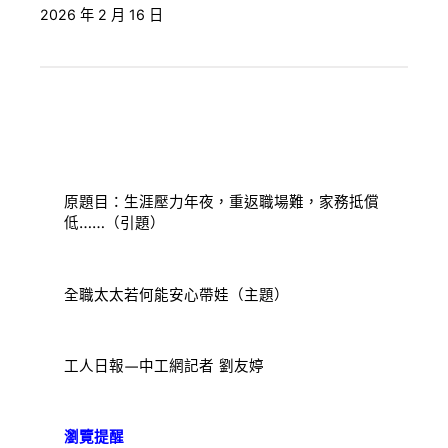
2026 年 2 月 16 日
原題目：生涯壓力年夜，重返職場難，家務抵償
低……（引題）
全職太太若何能安心帶娃（主題）
工人日報—中工網記者 劉友婷
瀏覽提醒