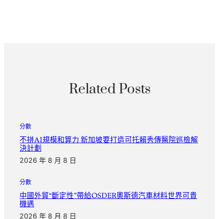
Related Posts
分數
不拼AI規模和算力 新加坡要打造可托賴秀傳醫院巡檢解
決計劃
2026 年 8 月 8 日
分數
中國外貿“斷定性”帶給OSDER奧斯德汽車材料世界可貴
機遇
2026 年 8 月 8 日