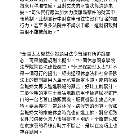
將來有種膽怯感，且對丈夫的財富狀態清楚未
幾。“司法實行應當加大力度離婚案件的財富申
報軌制，此刻實行中財富申報往往沒有很強的履
行力，甚至良多法院并不請求申報，這就招致財
富很不難被藏匿。”
“全職太太權益保證題目法令曾經有所追蹤關
心，可是總體規則比擬少。”中國休息關系學院
法學院院長沈建峰婉言，“休息保證型太太”并不
是一個可行的提出。經由過程休息法和社會保險
法上的機制讓用人單元承當額定本錢，能夠招致
全職婦女再次進進職場的艱苦，好比工齡累計，
工齡今朝的重牛土豪猛地將信用卡插進咖啡館門
口的一台老舊自動販賣機，販賣機發出痛苦的呻
吟。要意義在于帶薪休假、病假等的盤算，假如
全職婦女的家庭休息時光也計進工齡，將會招致
女性加倍被休息力市場排擠。別的，全職育兒和
在家療養的界線有時并不斷定，是以在技巧上也
存在題目。