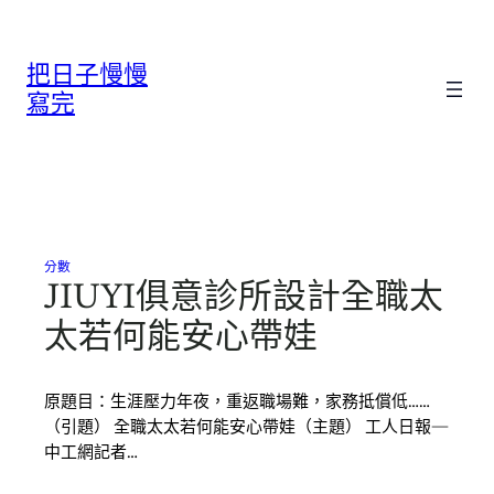
跳
至
把日子慢慢
主
要
寫完
內
容
分數
JIUYI俱意診所設計全職太
太若何能安心帶娃
原題目：生涯壓力年夜，重返職場難，家務抵償低……
（引題） 全職太太若何能安心帶娃（主題） 工人日報—
中工網記者…