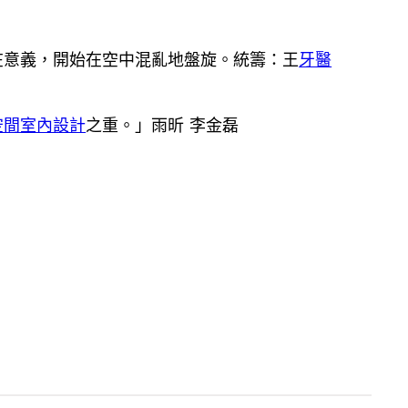
在意義，開始在空中混亂地盤旋。統籌：王
牙醫
空間室內設計
之重。」雨昕 李金磊