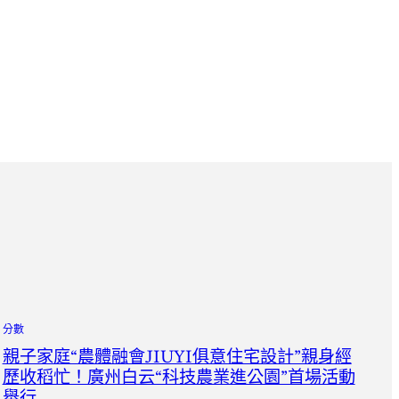
分數
親子家庭“農體融會JIUYI俱意住宅設計”親身經
歷收稻忙！廣州白云“科技農業進公園”首場活動
舉行