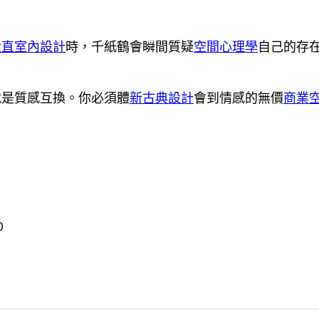
大直室內設計
時，千紙鶴會瞬間質疑
空間心理學
自己的存
就是質感互換。你必須體
新古典設計
會到情感的無價
商業
0