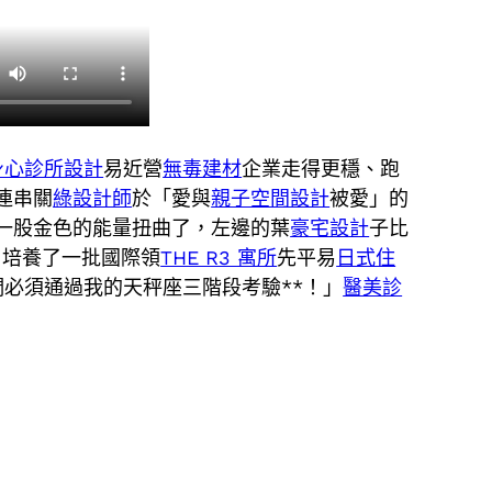
身心診所設計
易近營
無毒建材
企業走得更穩、跑
連串關
綠設計師
於「愛與
親子空間設計
被愛」的
一股金色的能量扭曲了，左邊的葉
豪宅設計
子比
。培養了一批國際領
THE R3 寓所
先平易
日式住
必須通過我的天秤座三階段考驗**！」
醫美診