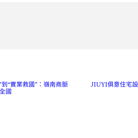
”到“實業救國”：嶺南商脈
JIUYI俱意住
全國