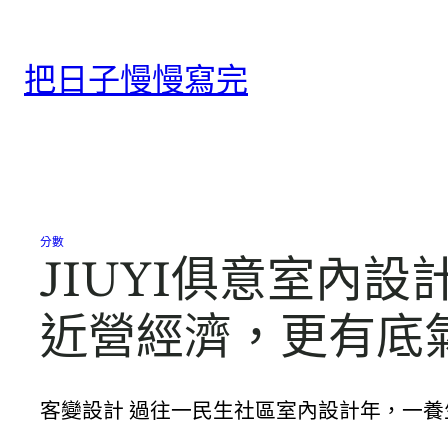
跳
至
把日子慢慢寫完
主
要
內
容
分數
JIUYI俱意室內設
近營經濟，更有底
客變設計 過往一民生社區室內設計年，一