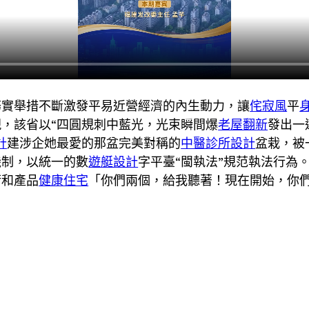
務實舉措不斷激發平易近營經濟的內生動力，讓
侘寂風
平
，該省以“四圓規刺中藍光，光束瞬間爆
老屋翻新
發出一
計
建涉企她最愛的那盆完美對稱的
中醫診所設計
盆栽，被
機制，以統一的數
遊艇設計
字平臺“閩執法”規范執法行為
術和產品
健康住宅
「你們兩個，給我聽著！現在開始，你們