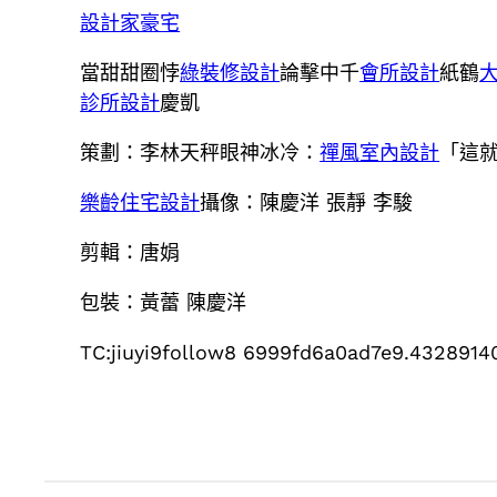
設計家豪宅
當甜甜圈悖
綠裝修設計
論擊中千
會所設計
紙鶴
診所設計
慶凱
策劃：李林天秤眼神冰冷：
禪風室內設計
「這
樂齡住宅設計
攝像：陳慶洋 張靜 李駿
剪輯：唐娟
包裝：黃蕾 陳慶洋
TC:jiuyi9follow8 6999fd6a0ad7e9.4328914