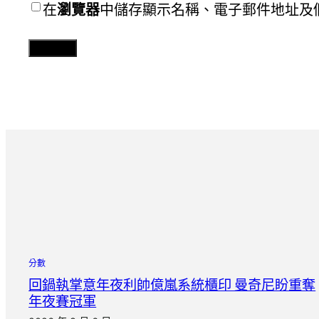
在
瀏覽器
中儲存顯示名稱、電子郵件地址及
分數
回鍋執掌意年夜利帥億嵐系統櫃印 曼奇尼盼重奪
年夜賽冠軍