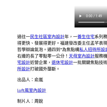
過往一
民生社區室內設計
年，一
養生住宅
系列
得更快、發展得更好。福建發改委主任孟芊表現
哲學辯論氣泡。通四到”為焦點構
私人招待所設
右邊的長了零點零一公分！
天母室內設計
服務
宅設計
近營企業，
退休宅設計
一批關鍵焦點技
所設計
打破國外壟斷。
出品人：俞嵐
loft風室內設計
制片人：周銳